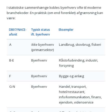
I statistiske sammenhænge kobles byerhverv ofte til moderne
branchekoder. En praktisk (om end forenklet) afgrænsning kan
være:
DB07/NACE-
Typisk status
Eksempler
afsnit
ift. byerhverv
A
Ikke
byerhverv
Landbrug, skovbrug, fiskeri
(primærsektor)
B-E
Byerhverv
Råstofudvinding, industri,
forsyning
F
Byerhverv
Bygge og anlæg
G-N
Byerhverv
Handel, transport,
hotel/restaurant,
info/kommunikation, finans,
ejendom, videnservice