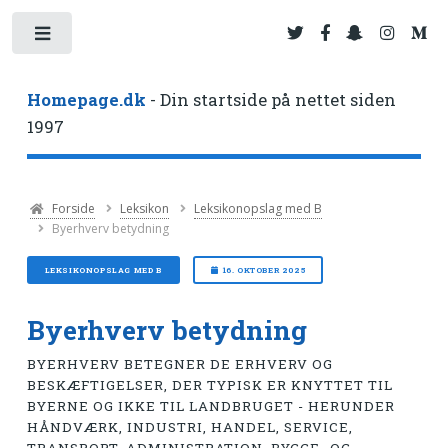
Toggle
Homepage.dk
- Din startside på nettet siden
1997
Forside
Leksikon
Leksikonopslag med B
Byerhverv betydning
LEKSIKONOPSLAG MED B
16. OKTOBER 2025
Byerhverv betydning
BYERHVERV BETEGNER DE ERHVERV OG
BESKÆFTIGELSER, DER TYPISK ER KNYTTET TIL
BYERNE OG IKKE TIL LANDBRUGET - HERUNDER
HÅNDVÆRK, INDUSTRI, HANDEL, SERVICE,