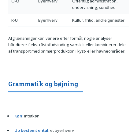
O-Q
Byerhverv
Offentlig administration,
undervisning, sundhed
R-U
Byerhverv
Kultur, fritid, andre tjenester
Afgrænsninger kan variere efter formål; nogle analyser
håndterer f.eks. råstofudvinding særskilt eller kombinerer dele
af transport med primærproduktion i kyst- eller havneområder.
Grammatik og bøjning
Køn:
intetkøn
Ub bestemt ental:
et byerhverv