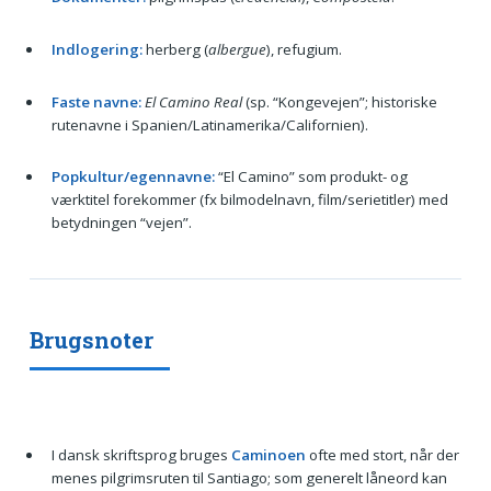
Indlogering:
herberg (
albergue
), refugium.
Faste navne:
El Camino Real
(sp. “Kongevejen”; historiske
rutenavne i Spanien/Latinamerika/Californien).
Popkultur/egennavne:
“El Camino” som produkt- og
værktitel forekommer (fx bilmodelnavn, film/serietitler) med
betydningen “vejen”.
Brugsnoter
I dansk skriftsprog bruges
Caminoen
ofte med stort, når der
menes pilgrimsruten til Santiago; som generelt låneord kan