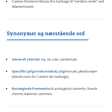
Camino Finisterre-Muxía (fra Santiago til “verdens ende” ved
Atlanterhavet)
Synonymer og nærstående ord
Generelt (dansk):
vej, sti, rute, vandrerute.
Specifikt (pilgrimskontekst):
pilgrimsrute, Jakobsvejen
(dansk navn for Camino de Santiago).
Beslægtede fremmedord:
portugisisk
caminho
, fransk
chemin
, italiensk
cammino
.