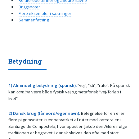
Relaterede termer og afledte navne
Brugsnoter
Flere eksempler i sætninger
Sammenfatning
Betydning
1) Almindelig betydning (spansk):
“vej”, “sti”, “rute”. På spansk
kan
camino
være både fysisk vej og metaforisk “vej/forløb i
livet”.
2) Dansk brug (låneord/egennavn):
Betegnelse for en eller
flere pilgrimsruter, især netværket af ruter mod katedralen i
Santiago de Compostela, hvor apostlen Jakob den Ældre ifølge
traditionen er begravet. I dansk skrives den ofte med stort: