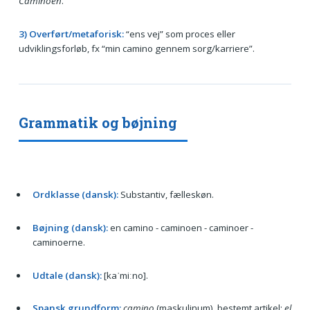
Caminoen
.
3) Overført/metaforisk:
“ens vej” som proces eller
udviklingsforløb, fx “min camino gennem sorg/karriere”.
Grammatik og bøjning
Ordklasse (dansk):
Substantiv, fælleskøn.
Bøjning (dansk):
en camino - caminoen - caminoer -
caminoerne.
Udtale (dansk):
[kaˈmiːno].
Spansk grundform:
camino
(maskulinum), bestemt artikel:
el