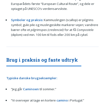
Europarådets første “European Cultural Route”, og dele er
optaget på UNESCO’s verdensarvsliste.
Symboler og praksis:
Kammuslingen (scallop) er pilgrims
symbol; gule pile og muslingeskilte markerer vejen; vandrere
bærer ofte et
pilgrimspas (credencial)
for at få
Compostela
(diplom) ved min. 100 km til fods eller 200 km på cykel.
Brug i praksis og faste udtryk
Typiske danske brugseksempler:
“Jeg går
Caminoen
til sommer.”
“Vi overvejer at tage en kortere
camino
i Portugal.”