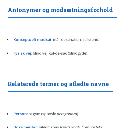
Antonymer og modsætningsforhold
Konceptuelt modsat:
mål, destination, stillstand.
Fysisk vej:
blind vej, cul-de-sac (blindgyde).
Relaterede termer og afledte navne
Person:
pilgrim (spansk:
peregrino/a
).
Dokumenter:
pilgrimspas (
credencial
),
Compostela
.