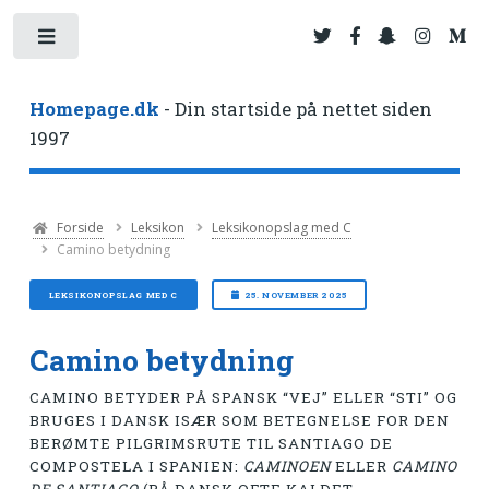
Toggle
Homepage.dk
- Din startside på nettet siden
1997
Forside
Leksikon
Leksikonopslag med C
Camino betydning
LEKSIKONOPSLAG MED C
25. NOVEMBER 2025
Camino betydning
CAMINO BETYDER PÅ SPANSK “VEJ” ELLER “STI” OG
BRUGES I DANSK ISÆR SOM BETEGNELSE FOR DEN
BERØMTE PILGRIMSRUTE TIL SANTIAGO DE
COMPOSTELA I SPANIEN:
CAMINOEN
ELLER
CAMINO