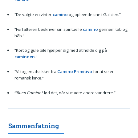
“De valgte en vinter-
camino
og oplevede sne i Galicien.”
“Forfatteren beskriver sin spirituelle
camino
gennem tab og
håb.”
“Kort og gule pile hjælper dig med at holde dig på
caminoen
.”
“Vi tog en afstikker fra
Camino Primitivo
for at se en
romansk kirke.”
“‘
Buen Camino!
’ lød det, når vi mødte andre vandrere.”
Sammenfatning