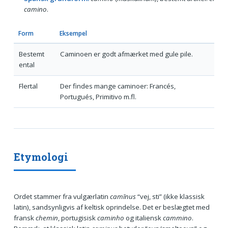
camino
.
Form
Eksempel
Bestemt
Caminoen er godt afmærket med gule pile.
ental
Flertal
Der findes mange caminoer: Francés,
Portugués, Primitivo m.fl.
Etymologi
Ordet stammer fra vulgærlatin
camīnus
“vej, sti” (ikke klassisk
latin), sandsynligvis af keltisk oprindelse. Det er beslægtet med
fransk
chemin
, portugisisk
caminho
og italiensk
cammino
.