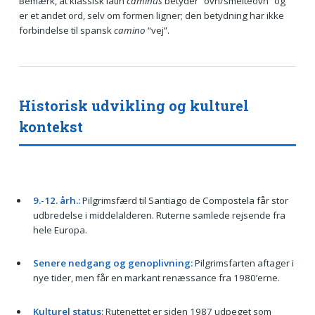
Bemærk, at klassisk latin
caminus
betyder “ovn/smelteovn” og
er et andet ord, selv om formen ligner; den betydning har ikke
forbindelse til spansk
camino
“vej”.
Historisk udvikling og kulturel
kontekst
9.-12. årh.:
Pilgrimsfærd til Santiago de Compostela får stor
udbredelse i middelalderen. Ruterne samlede rejsende fra
hele Europa.
Senere nedgang og genoplivning:
Pilgrimsfarten aftager i
nye tider, men får en markant renæssance fra 1980’erne.
Kulturel status:
Rutenettet er siden 1987 udpeget som