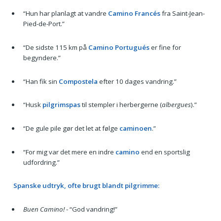
“Hun har planlagt at vandre
Camino Francés
fra Saint-Jean-
Pied-de-Port.”
“De sidste 115 km på
Camino Portugués
er fine for
begyndere.”
“Han fik sin
Compostela
efter 10 dages vandring.”
“Husk
pilgrimspas
til stempler i herbergerne (
albergues
).”
“De gule pile gør det let at følge
caminoen
.”
“For mig var det mere en indre
camino
end en sportslig
udfordring.”
Spanske udtryk, ofte brugt blandt pilgrimme:
Buen Camino!
- “God vandring!”