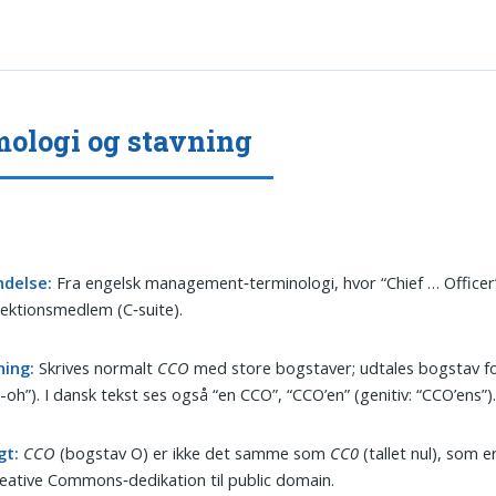
ologi og stavning
ndelse:
Fra engelsk management‑terminologi, hvor “Chief … Officer
rektionsmedlem (C‑suite).
ning:
Skrives normalt
CCO
med store bogstaver; udtales bogstav f
si-oh”). I dansk tekst ses også “en CCO”, “CCO’en” (genitiv: “CCO’ens”)
gt:
CCO
(bogstav O) er ikke det samme som
CC0
(tallet nul), som e
eative Commons‑dedikation til public domain.