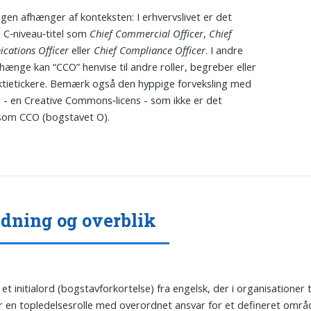
gen afhænger af konteksten: I erhvervslivet er det
n C‑niveau‑titel som
Chief Commercial Officer
,
Chief
ations Officer
eller
Chief Compliance Officer
. I andre
nge kan “CCO” henvise til andre roller, begreber eller
tietickere. Bemærk også den hyppige forveksling med
) - en Creative Commons‑licens - som ikke er det
om CCO (bogstavet O).
dning og overblik
et initialord (bogstavforkortelse) fra engelsk, der i organisationer 
 en topledelsesrolle med overordnet ansvar for et defineret områ