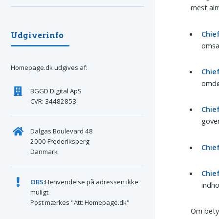
mest alm
Chie
Udgiverinfo
omsæ
Homepage.dk udgives af:
Chie
omd
BGGD Digital ApS
CVR: 34482853
Chie
gove
Dalgas Boulevard 48
2000 Frederiksberg
Chie
Danmark
Chie
OBS:
Henvendelse på adressen ikke
indho
muligt.
Post mærkes "Att: Homepage.dk"
Om betyd