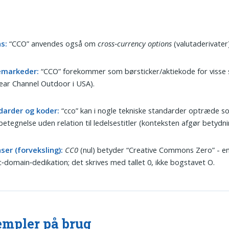
s:
“CCO” anvendes også om
cross‑currency options
(valutaderivater)
emarkeder:
“CCO” forekommer som børsticker/aktiekode for visse 
lear Channel Outdoor i USA).
darder og koder:
“cco” kan i nogle tekniske standarder optræde s
etegnelse uden relation til ledelsestitler (konteksten afgør betydni
ser (forveksling):
CC0
(nul) betyder “Creative Commons Zero” - e
c‑domain‑dedikation; det skrives med tallet 0, ikke bogstavet O.
mpler på brug