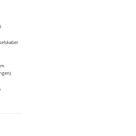
.
selskaber
om
ngen).
n