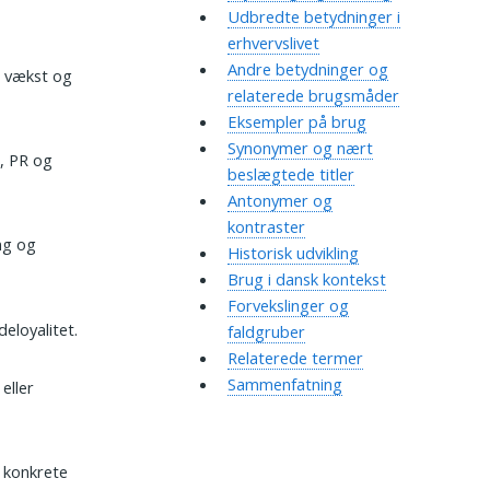
Udbredte betydninger i
erhvervslivet
Andre betydninger og
, vækst og
relaterede brugsmåder
Eksempler på brug
Synonymer og nært
, PR og
beslægtede titler
Antonymer og
kontraster
ng og
Historisk udvikling
Brug i dansk kontekst
Forvekslinger og
eloyalitet.
faldgruber
Relaterede termer
Sammenfatning
eller
 konkrete