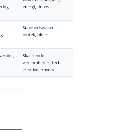
ering
energi, finans
Sundhedsvæsen,
ig
biotek, pleje
værdier,
Skalerende
virksomheder, tech,
kreative erhverv