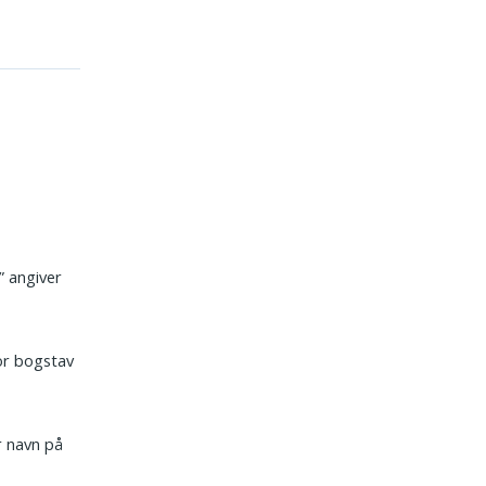
” angiver
or bogstav
.
r navn på