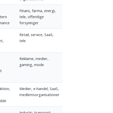
Finans, farma, energi,
tern
tele, offentlige
rnance
forsyninger
Retail, service, SaaS,
et,
tele
Reklame, medier,
gaming, mode
l
aktion,
Medier, e‑handel, SaaS,
medlemsorganisationer
idde
,
Industri, transport,