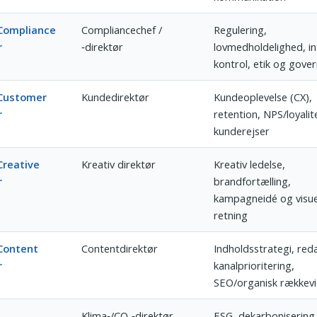
 Compliance
Compliancechef /
Regulering,
r
‑direktør
lovmedholdelighed, in
kontrol, etik og gove
 Customer
Kundedirektør
Kundeoplevelse (CX),
r
retention, NPS/loyalit
kunderejser
Creative
Kreativ direktør
Kreativ ledelse,
r
brandfortælling,
kampagneidé og visue
retning
Content
Contentdirektør
Indholdsstrategi, red
r
kanalprioritering,
SEO/organisk rækkev
Klima‑/CO₂‑direktør
ESG, dekarbonisering