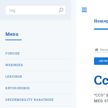
Toggle
Homep
Menu
Forsi
FORSIDE
LEKSI
WEBINDEX
Cc
LEKSIKON
KRYDSORDBOG
“CCO”
GREENMOBILITY RABATKODE
MED S