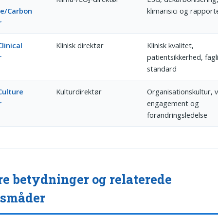
te/Carbon
klimarisici og rapport
r
linical
Klinisk direktør
Klinisk kvalitet,
r
patientsikkerhed, fagl
standard
Culture
Kulturdirektør
Organisationskultur, 
r
engagement og
forandringsledelse
e betydninger og relaterede
gsmåder