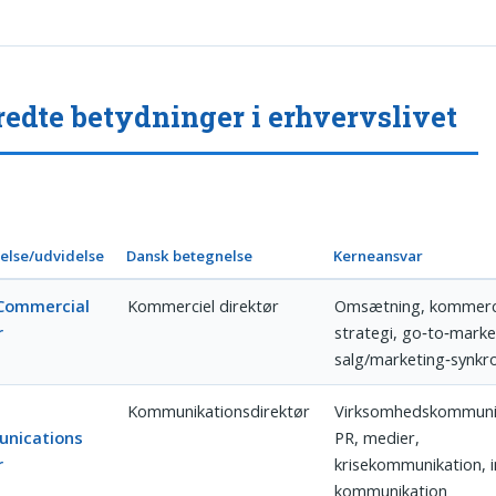
edte betydninger i erhvervslivet
else/udvidelse
Dansk betegnelse
Kerneansvar
 Commercial
Kommerciel direktør
Omsætning, kommerc
r
strategi, go‑to‑marke
salg/marketing‑synkro
Kommunikationsdirektør
Virksomhedskommuni
nications
PR, medier,
r
krisekommunikation, i
kommunikation