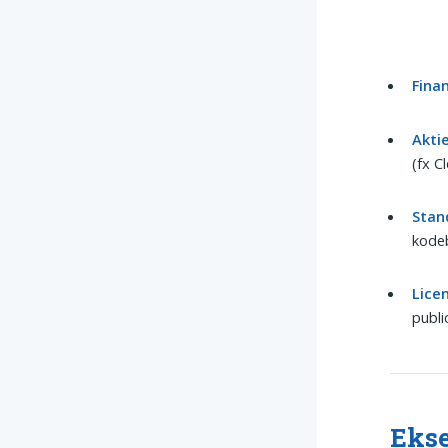
Finan
Akti
(fx C
Stan
kodeb
Licen
publi
Ekse