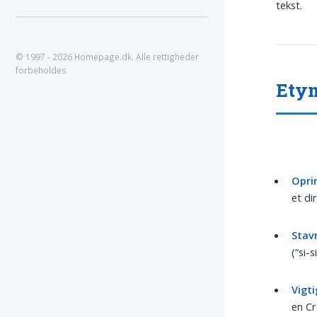
tekst.
© 1997 - 2026 Homepage.dk. Alle rettigheder
forbeholdes
Etym
Opri
et di
Stav
(“si-
Vigti
en Cr