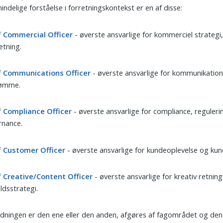
indelige forståelse i forretningskontekst er en af disse:
f Commercial Officer
- øverste ansvarlige for kommerciel strategi
tning.
f Communications Officer
- øverste ansvarlige for kommunikation
ømme.
f Compliance Officer
- øverste ansvarlige for compliance, reguleri
rnance.
f Customer Officer
- øverste ansvarlige for kundeoplevelse og kund
f Creative/Content Officer
- øverste ansvarlige for kreativ retning 
ldsstrategi.
ningen er den ene eller den anden, afgøres af fagområdet og den