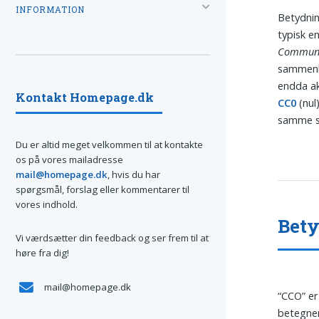
INFORMATION
Betydnin
typisk e
Communic
sammenhæ
endda ak
Kontakt Homepage.dk
CC0
(nul
samme s
Du er altid meget velkommen til at kontakte
os på vores mailadresse
mail@homepage.dk
, hvis du har
spørgsmål, forslag eller kommentarer til
vores indhold.
Bety
Vi værdsætter din feedback og ser frem til at
høre fra dig!
mail@homepage.dk
“CCO” er 
betegner