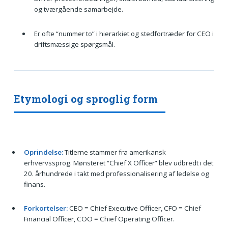
og tværgående samarbejde.
Er ofte “nummer to” i hierarkiet og stedfortræder for CEO i
driftsmæssige spørgsmål.
Etymologi og sproglig form
Oprindelse:
Titlerne stammer fra amerikansk
erhvervssprog. Mønsteret “Chief X Officer” blev udbredt i det
20. århundrede i takt med professionalisering af ledelse og
finans.
Forkortelser:
CEO = Chief Executive Officer, CFO = Chief
Financial Officer, COO = Chief Operating Officer.