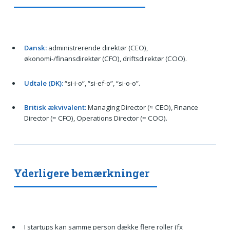
Dansk:
administrerende direktør (CEO),
økonomi-/finansdirektør (CFO), driftsdirektør (COO).
Udtale (DK):
“si-i-o”, “si-ef-o”, “si-o-o”.
Britisk ækvivalent:
Managing Director (≈ CEO), Finance
Director (≈ CFO), Operations Director (≈ COO).
Yderligere bemærkninger
I startups kan samme person dække flere roller (fx