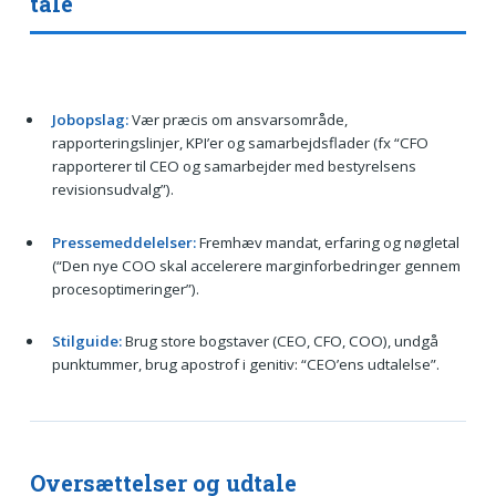
tale
Jobopslag:
Vær præcis om ansvarsområde,
rapporteringslinjer, KPI’er og samarbejdsflader (fx “CFO
rapporterer til CEO og samarbejder med bestyrelsens
revisionsudvalg”).
Pressemeddelelser:
Fremhæv mandat, erfaring og nøgletal
(“Den nye COO skal accelerere marginforbedringer gennem
procesoptimeringer”).
Stilguide:
Brug store bogstaver (CEO, CFO, COO), undgå
punktummer, brug apostrof i genitiv: “CEO’ens udtalelse”.
Oversættelser og udtale