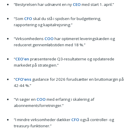
“Bestyrelsen har udnævnt en ny
CEO
med start 1. april.”
“Som
CFO
skal du stå i spidsen for budgettering,
rapportering og kapitalrejsning.”
“Virksomhedens
COO
har optimeret leveringskæden og
reduceret gennemløbstiden med 18 %.”
“
CEO’en
præsenterede Q3-resultaterne og opdaterede
markedet på strategien.”
“
CFO’ens
guidance for 2026 forudsætter en bruttomargin på
42-44 %.”
“Vi søger en
COO
med erfaring i skalering af
abonnementsforretninger.”
“I mindre virksomheder dækker
CFO
også controller- og
treasury-funktioner.”