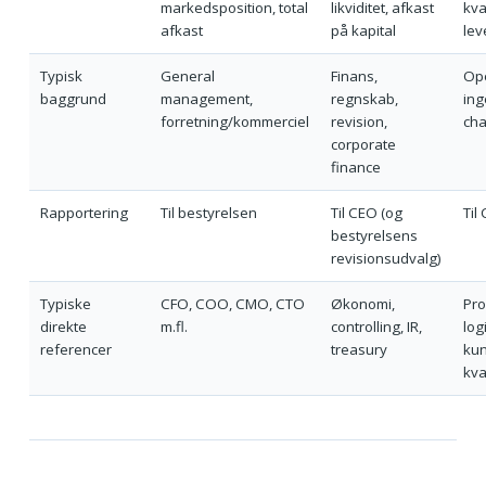
markedsposition, total
likviditet, afkast
kval
afkast
på kapital
lev
Typisk
General
Finans,
Ope
baggrund
management,
regnskab,
ing
forretning/kommerciel
revision,
cha
corporate
finance
Rapportering
Til bestyrelsen
Til CEO (og
Til
bestyrelsens
revisionsudvalg)
Typiske
CFO, COO, CMO, CTO
Økonomi,
Pro
direkte
m.fl.
controlling, IR,
logi
referencer
treasury
kun
kva