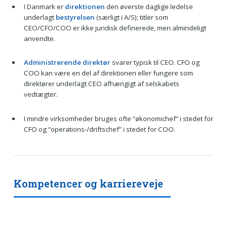
I Danmark er
direktionen
den øverste daglige ledelse
underlagt
bestyrelsen
(særligt i A/S); titler som
CEO/CFO/COO er ikke juridisk definerede, men almindeligt
anvendte.
Administrerende direktør
svarer typisk til CEO. CFO og
COO kan være en del af direktionen eller fungere som
direktører underlagt CEO afhængigt af selskabets
vedtægter.
I mindre virksomheder bruges ofte “økonomichef” i stedet for
CFO og “operations-/driftschef” i stedet for COO.
Kompetencer og karriereveje