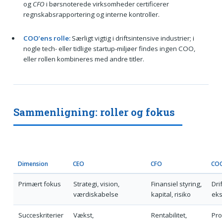
og
CFO
i børsnoterede virksomheder certificerer
regnskabsrapportering og interne kontroller.
COO’ens rolle:
Særligt vigtig i driftsintensive industrier; i
nogle tech- eller tidlige startup-miljøer findes ingen COO,
eller rollen kombineres med andre titler.
Sammenligning: roller og fokus
Dimension
CEO
CFO
CO
Primært fokus
Strategi, vision,
Finansiel styring,
Dri
værdiskabelse
kapital, risiko
eks
Succeskriterier
Vækst,
Rentabilitet,
Pro