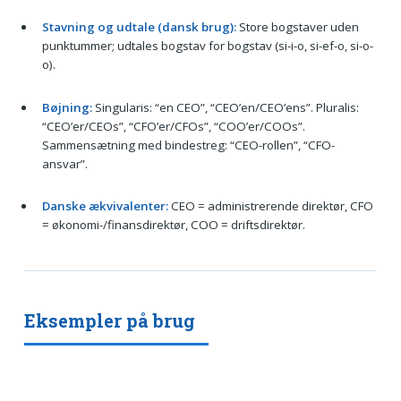
Stavning og udtale (dansk brug):
Store bogstaver uden
punktummer; udtales bogstav for bogstav (si-i-o, si-ef-o, si-o-
o).
Bøjning:
Singularis: “en CEO”, “CEO’en/CEO’ens”. Pluralis:
“CEO’er/CEOs”, “CFO’er/CFOs”, “COO’er/COOs”.
Sammensætning med bindestreg: “CEO-rollen”, “CFO-
ansvar”.
Danske ækvivalenter:
CEO = administrerende direktør, CFO
= økonomi-/finansdirektør, COO = driftsdirektør.
Eksempler på brug