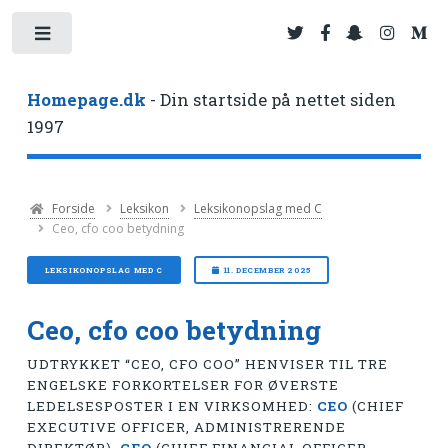
Toggle
Homepage.dk
- Din startside på nettet siden
1997
Forside
Leksikon
Leksikonopslag med C
Ceo, cfo coo betydning
LEKSIKONOPSLAG MED C
11. DECEMBER 2025
Ceo, cfo coo betydning
UDTRYKKET “CEO, CFO COO” HENVISER TIL TRE
ENGELSKE FORKORTELSER FOR ØVERSTE
LEDELSESPOSTER I EN VIRKSOMHED:
CEO
(CHIEF
EXECUTIVE OFFICER, ADMINISTRERENDE