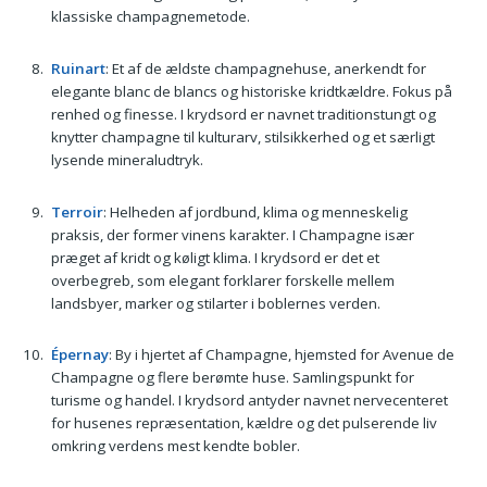
klassiske champagnemetode.
Ruinart
: Et af de ældste champagnehuse, anerkendt for
elegante blanc de blancs og historiske kridtkældre. Fokus på
renhed og finesse. I krydsord er navnet traditionstungt og
knytter champagne til kulturarv, stilsikkerhed og et særligt
lysende mineraludtryk.
Terroir
: Helheden af jordbund, klima og menneskelig
praksis, der former vinens karakter. I Champagne især
præget af kridt og køligt klima. I krydsord er det et
overbegreb, som elegant forklarer forskelle mellem
landsbyer, marker og stilarter i boblernes verden.
Épernay
: By i hjertet af Champagne, hjemsted for Avenue de
Champagne og flere berømte huse. Samlingspunkt for
turisme og handel. I krydsord antyder navnet nervecenteret
for husenes repræsentation, kældre og det pulserende liv
omkring verdens mest kendte bobler.