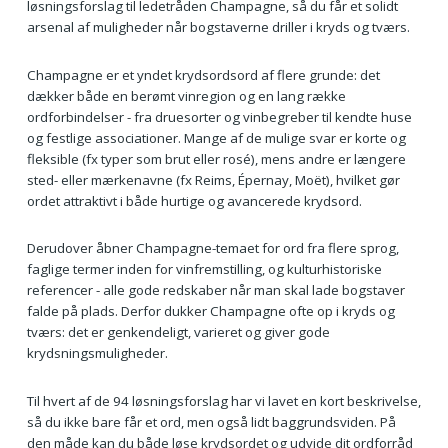
løsningsforslag til ledetråden Champagne, så du får et solidt
arsenal af muligheder når bogstaverne driller i kryds og tværs.
Champagne er et yndet krydsordsord af flere grunde: det
dækker både en berømt vinregion og en lang række
ordforbindelser - fra druesorter og vinbegreber til kendte huse
og festlige associationer. Mange af de mulige svar er korte og
fleksible (fx typer som brut eller rosé), mens andre er længere
sted- eller mærkenavne (fx Reims, Épernay, Moët), hvilket gør
ordet attraktivt i både hurtige og avancerede krydsord.
Derudover åbner Champagne-temaet for ord fra flere sprog,
faglige termer inden for vinfremstilling, og kulturhistoriske
referencer - alle gode redskaber når man skal lade bogstaver
falde på plads. Derfor dukker Champagne ofte op i kryds og
tværs: det er genkendeligt, varieret og giver gode
krydsningsmuligheder.
Til hvert af de 94 løsningsforslag har vi lavet en kort beskrivelse,
så du ikke bare får et ord, men også lidt baggrundsviden. På
den måde kan du både løse krydsordet og udvide dit ordforråd