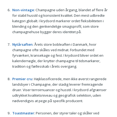
Non-vintage
: Champagne uden årgang, blandet af flere år
for stabil husstil og konsistent kvalitet. Den mest udbredte
kategori globalt. I krydsord markerer ordet fleksibiliteten i
blending og den genkendelige smagsprofil, som store
champagnehuse bygger deres identitet på.
Nytårsaften
: Årets store bobleaften i Danmark, hvor
champagne ofte skåles ved midnat. Forbundet med
fyrværkeri, kransekage og fest. I krydsord bliver ordet en
kalendernøgle, der knytter champagne til tidsmarkører,
tradition og fællesskab i årets overgang.
Premier cru
: Højklassificerede, men ikke øverst rangerede
landsbyer i Champagne, der stadig leverer fremragende
druer. Viser terroirnuancer og husstil. I krydsord afgrænser
udtrykket kvalitetsniveau og geografisk selektion, uden
nødvendigvis at pege på specifik producent.
Toastmaster
: Personen, der styrer taler og skåler ved