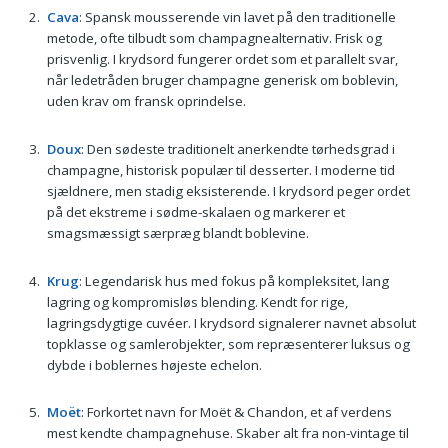
Cava
: Spansk mousserende vin lavet på den traditionelle
metode, ofte tilbudt som champagnealternativ. Frisk og
prisvenlig. I krydsord fungerer ordet som et parallelt svar,
når ledetråden bruger champagne generisk om boblevin,
uden krav om fransk oprindelse.
Doux
: Den sødeste traditionelt anerkendte tørhedsgrad i
champagne, historisk populær til desserter. I moderne tid
sjældnere, men stadig eksisterende. I krydsord peger ordet
på det ekstreme i sødme-skalaen og markerer et
smagsmæssigt særpræg blandt boblevine.
Krug
: Legendarisk hus med fokus på kompleksitet, lang
lagring og kompromisløs blending. Kendt for rige,
lagringsdygtige cuvéer. I krydsord signalerer navnet absolut
topklasse og samlerobjekter, som repræsenterer luksus og
dybde i boblernes højeste echelon.
Moët
: Forkortet navn for Moët & Chandon, et af verdens
mest kendte champagnehuse. Skaber alt fra non-vintage til