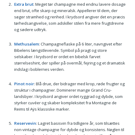
Extra brut
: Meget tør champagne med endnu lavere dosage
end brut, ofte skarp og mineralsk. Appellerer til dem, der
søger stramhed og renhed. I krydsord angiver det en præcis
tørhedsangivelse, som adskiller stilen fra mere frugtdrevne
og sødere udtryk.
Methusalem
: Champagneflaske på 6 liter, navngivet efter
Bibelens længstlevende. Symbol på pragt og store
selskaber. I krydsord er ordet en bibelsk farvet
størrelseshint, der spiller på overmål, fejring og et dramatisk
indslag i boblernes verden.
Pinot noir
: Blå drue, der bidrager med krop, røde frugter og
struktur i champagner. Dominerer mange Grand Cru-
landsbyer. I krydsord angiver ordet ryggrad og dybde, som
styrker cuvéer og skaber kompleksitet fra Montagne de
Reims til Aÿs klassiske marker.
Reservevin
: Lagret basisvin fra tidligere år, som tilsættes
non-vintage champagne for dybde og konsistens. Nøglen til