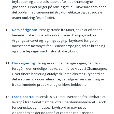
bryllupper og store selskaber, ofte med champagne i
glassene. Ordet peger på rolle og ritual. I krydsord forbinder
det bobler med ceremoniel struktur, etikette og det sociale
teater omkring festmåltidet.
Dom pérignon
: Prestigecuvée fra Moët, opkaldt efter den
benediktinske munk, ofte udråbt som champagneikon.
Årgangslanceret og lagringsdygtig. I krydsord fungerer
navnet som metonym for luksuschampagne, tidløs branding
og store fejringer med historisk klangbund.
Flaskegæring
: Betegnelse for andengæringen, når den
foregår i den endelige flaske, som foreskrevet i Champagne.
Giver finere bobler og autolytisk kompleksitet. I krydsord er
det en præcis procesreference, der afgrænser champagne
fra tankmetode-produkter og enklere boblevine.
Franciacorta
: Italiensk DOCG-mousserende fra Lombardiet
lavet på traditionel metode, ofte Chardonnay-baseret. Kendt
for seriøsitet og finesse. I krydsord er navnet et
vinkenderhint, der peger på et champagne-lignende