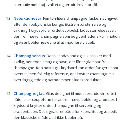
alternativ med høj kvalitet og terroirdrevet profil.
Nebukadnesar
: Femten-liters champagneflaske, navngivet
efter den babylonske konge. Ekstrem på størrelse og
virkning. I krydsord er ordet et bibelsk ladet størrelsessvar,
der fremhæver champagne som begivenhedens kulmination
og viser boblernes evne til at imponere visuelt.
Champagnebrus
: Dansk sodavand og is-klassiker med
sødlig, perlende smag og navn, der låner glamour fra
champagne. Ren nostalgi. I krydsord kan ordet fungere som
uventet, men folkelig reference, der knytter champagne til
hverdagsglæde og barndommens kioskprodukter.
Champagneglas
: Glas designet til mousserende vin, ofte i
flûte- eller coupeform for at fremhæve bobler og aromaer. I
krydsord knytter ordet champagne til servering og
præsentation. Det signalerer både funktionalitet og æstetik i
den klassiske måde at drikke bobler på.