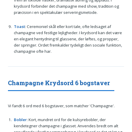
frem af iskolde flasker, dramatisk åbning og applaus. I
krydsord forbinder det champagne med show, tradition og
præcision i en spektakulær serveringsmetode.
Toast
: Ceremoniel skål eller kort tale, ofte ledsaget af
champagne ved festlige lejligheder. I krydsord kan det være
en elegant hentydning til glassene, der løftes, og propper,
der springer. Ordet fremkalder tydeligt den sociale funktion,
champagne ofte har.
Champagne Krydsord 6 bogstaver
Vi fandt 6 ord med 6 bogstaver, som matcher 'Champagne'.
Bobler
: Kort, mundret ord for de kulsyrebobler, der
kendetegner champagne i glasset. Anvendes bredt om alt