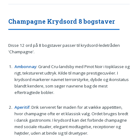
Champagne Krydsord 8 bogstaver
Disse 12 ord på 8 bogstaver passer til krydsord-ledetråden
'Champagne'.
Ambonnay
: Grand Cru-landsby med Pinot Noir i topklasse og
rigt, tekstureret udtryk. Kilde til mange prestigecuvéer. I
krydsord markerer navnet terroirstyrke, dybde og ikonstatus
blandt kendere, som søger navnene bag de mest
eftertragtede bobler.
Aperitif
: Drik serveret før maden for at vække appetitten,
hvor champagne ofte er et klassisk valg. Ordet bruges bredt
i dansk gastronomi. I krydsord kan det forbinde champagne
med sociale ritualer, elegant modtagelse, receptioner og
højtider, uden at binde sig til druetyper.