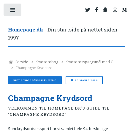
Toggle
Homepage.dk
- Din startside på nettet siden
1997
Forside
Krydsordbog
Krydsordsspørgsmål med C
Champagne Krydsord
KRYDSORDSSPØRGSMÅL MED C
26. MARTS 2026
Champagne Krydsord
VELKOMMEN TIL HOMEPAGE.DK'S GUIDE TIL
"CHAMPAGNE KRYDSORD"
Som krydsordsekspert har vi samlet hele 94 forskellige