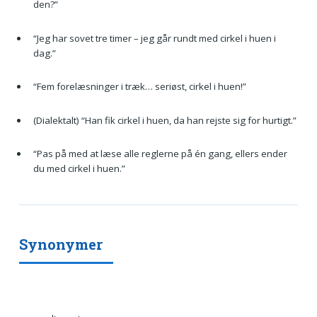
den?”
“Jeg har sovet tre timer – jeg går rundt med cirkel i huen i
dag.”
“Fem forelæsninger i træk… seriøst, cirkel i huen!”
(Dialektalt) “Han fik cirkel i huen, da han rejste sig for hurtigt.”
“Pas på med at læse alle reglerne på én gang, ellers ender
du med cirkel i huen.”
Synonymer