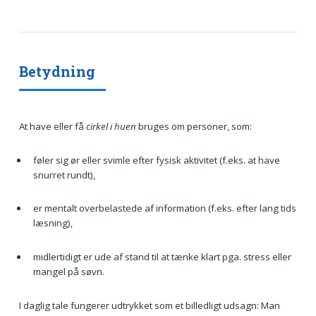
Betydning
At have eller få
cirkel i huen
bruges om personer, som:
føler sig ør eller svimle efter fysisk aktivitet (f.eks. at have
snurret rundt),
er mentalt overbelastede af information (f.eks. efter lang tids
læsning),
midlertidigt er ude af stand til at tænke klart pga. stress eller
mangel på søvn.
I daglig tale fungerer udtrykket som et billedligt udsagn: Man