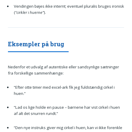
Vendingen bøjes ikke internt; eventuel pluralis bruges ironisk
(
“cirkler i huerne”
).
Eksempler på brug
Nedenfor et udvalg af autentiske eller sandsynlige sætninger
fra forskellige sammenhænge:
“Efter otte timer med excel-ark fik jeg fuldstændig cirkel i
huen.”
“Lad os lige holde en pause – børnene har vist cirkel i huen
af alt det snurren rundt.”
“Den nye instruks giver mig cirkel i huen, kan vi ikke forenkle