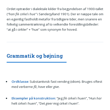
Ordet optræder i dialektale kilder fra begyndelsen af 1900-tallet
(
“han fik cirkel i hue”
i Sønderjylland 1901). Der er næppe tale om
en egentlig fastholdt metafor fra tidligere tider, men snarere en
folkelig sammentrækning af to velkendte forestillingsbilleder:
“at gå i cirkler” + “hue” som synonym for hoved.
Grammatik og bøjning
Ordklasse:
Substantivisk fast vending (idiom). Bruges oftest
med verberne
få
,
have
eller
give
.
Eksempler på konstruktion:
“Jeg
fik
cirkel i huen”, “Hun
har
helt cirkel i huen”, “Det
giver
mig cirkel i huen”.