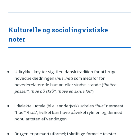
Kulturelle og sociolingvistiske
noter
Udtrykket knytter sig til en dansk tradition for at bruge
hovedbeklædningen (
hue
,
hat
) som metafor for
hovederelaterede humør- eller sindstilstande (
“hatten
passer”
,
“hue på skrå”
,
“have en skrue løs”
).
I dialektal udtale (bl.a. sønderjysk) udtales
“hue”
nærmest
“hue’” /huə/, hvilket kan have påvirket rytmen og dermed
populariteten af vendingen.
Brugen er primært uformel; i skriftlige formelle tekster