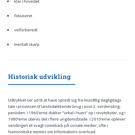
klar i hovedet
fokuseret
velforberedt
mentalt skarp
Historisk udvikling
Udtrykket ser ud til at have spredt sig fra mundtlig dagligdags
tale i provinsen til landsdækkende brug i post-2. verdenskrig-
perioden. I 1960’erne dukker “cirkel i huen” op i revytekster, og i
1980’erne citeres det i flere ungdomsblade. I 2010’erne oplever
vendingen et svagt comeback på sociale medier, ofte i
humoristiske memes om informations-overload.