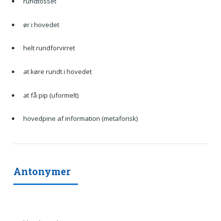
rundtosset
ør i hovedet
helt rundforvirret
at køre rundt i hovedet
at få pip (uformelt)
hovedpine af information (metaforisk)
Antonymer