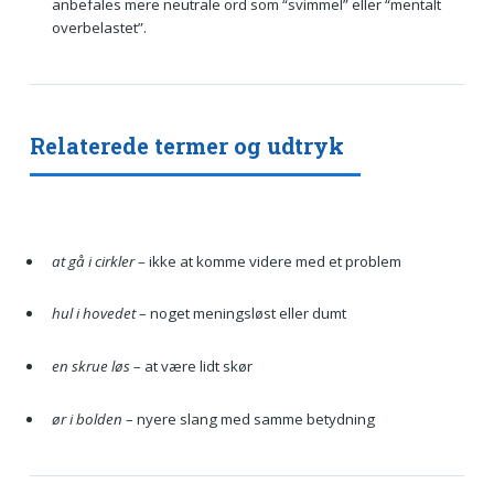
anbefales mere neutrale ord som “svimmel” eller “mentalt
overbelastet”.
Relaterede termer og udtryk
at gå i cirkler
– ikke at komme videre med et problem
hul i hovedet
– noget meningsløst eller dumt
en skrue løs
– at være lidt skør
ør i bolden
– nyere slang med samme betydning