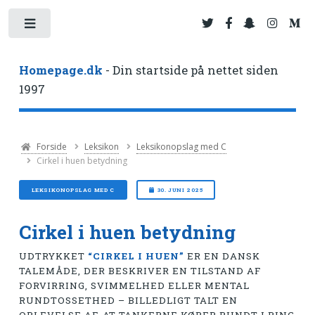
Toggle
Homepage.dk
- Din startside på nettet siden
1997
Forside
Leksikon
Leksikonopslag med C
Cirkel i huen betydning
LEKSIKONOPSLAG MED C
30. JUNI 2025
Cirkel i huen betydning
UDTRYKKET
“CIRKEL I HUEN”
ER EN DANSK
TALEMÅDE, DER BESKRIVER EN TILSTAND AF
FORVIRRING, SVIMMELHED ELLER MENTAL
RUNDTOSSETHED – BILLEDLIGT TALT EN