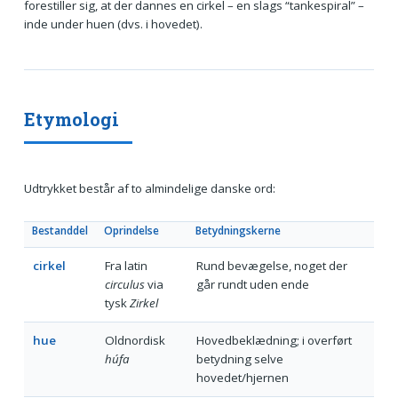
forestiller sig, at der dannes en cirkel – en slags “tankespiral” –
inde under huen (dvs. i hovedet).
Etymologi
Udtrykket består af to almindelige danske ord:
Bestanddel
Oprindelse
Betydningskerne
cirkel
Fra latin
Rund bevægelse, noget der
circulus
via
går rundt uden ende
tysk
Zirkel
hue
Oldnordisk
Hovedbeklædning; i overført
húfa
betydning selve
hovedet/hjernen