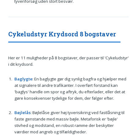
tyveriforsøg uden stort besvær.
Cykeludstyr Krydsord 8 bogstaver
Her er 11 muligheder på 8 bogstaver, der passer til 'Cykeludstyr'
i dit krydsord.
Baglygte
: En baglygte gør dig synlig bagfra og hjælper med
at signalere til andre trafikanter. I overført forstand kan
'baglys' handle om spor og aftryk, du efterlader, eller det at
gøre konsekvenser tydelige for dem, der følger efter.
Bøjlelås
: Bøjlelåse giver høj tyverisikring ved fastlåsning til
faste genstande med massiv bøjle. Metaforisk er 'bøjle'
stivhed og modstand, en robust ramme der beskytter
værdier mod angreb og tilfældigheder.