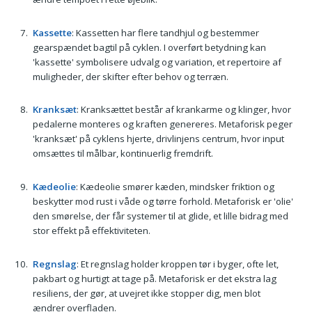
Kassette
: Kassetten har flere tandhjul og bestemmer
gearspændet bagtil på cyklen. I overført betydning kan
'kassette' symbolisere udvalg og variation, et repertoire af
muligheder, der skifter efter behov og terræn.
Kranksæt
: Kranksættet består af krankarme og klinger, hvor
pedalerne monteres og kraften genereres. Metaforisk peger
'kranksæt' på cyklens hjerte, drivlinjens centrum, hvor input
omsættes til målbar, kontinuerlig fremdrift.
Kædeolie
: Kædeolie smører kæden, mindsker friktion og
beskytter mod rust i våde og tørre forhold. Metaforisk er 'olie'
den smørelse, der får systemer til at glide, et lille bidrag med
stor effekt på effektiviteten.
Regnslag
: Et regnslag holder kroppen tør i byger, ofte let,
pakbart og hurtigt at tage på. Metaforisk er det ekstra lag
resiliens, der gør, at uvejret ikke stopper dig, men blot
ændrer overfladen.