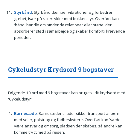
Styrbånd
: Styrbånd dæmper vibrationer og forbedrer
grebet, især på racercykler med bukket styr. Overført kan
'bånd' handle om bindende relationer eller støtte, der
absorberer stød i samarbejde og skaber komfort i krævende
perioder.
Cykeludstyr Krydsord 9 bogstaver
Følgende 10 ord med 9 bogstaver kan bruges i dit krydsord med
'Cykeludstyr'.
Barnesæde
: Barnesæder tillader sikker transport af børn
med seler, polstring og fodbeskyttere. Overført kan 'sæde'
være ansvar og omsorg, pladsen der skabes, så andre kan
komme trygt med på rejsen.