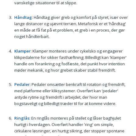
vanskelige situationer til at slippe.
Håndtag
: Håndtag giver greb og komfort på styret, især over
lange distancer og ujævnt terræn. Metaforisk er et 'håndtag'
en måde at få fat på et problem, et greb i en proces, der gør
noget håndterbart.
Klamper
: Klamper monteres under cykelsko og engagerer
klikpedalerne for sikker fasthæftning. Billedligt kan 'klamper'
handle om forankring og fodfæste, det punkt hvor intention
møder mekanik, og hvor grebet skaber stabil fremdrift.
Pedaler
: Pedaler omsætter benkraft til rotation og fremdrift,
med platforme eller kliksystemer. Overført kan 'pedaler'
antyde rytme og fremdrift i arbejdet, der hvor man
bogstaveligt og billedligt træder til for at komme videre.
Ringlås
: En ringlås monteres på stellet og låser baghjulet
hurtigt i hverdagen. Overført handler 'ring' om simple,
cirkulære løsninger, en hurtig sikring, der stopper spontane