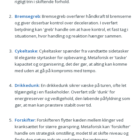
rigtigt trin i skiftende forhold.
Bremsegreb
: Bremsegreb overfører håndkraft til bremserne
og giver doserbar kontrol over deceleration. I overført
betydning kan 'greb' handle om at have kontrol, et fast tag i
situationen, hvor handling og reaktion hænger sammen.
Cykeltaske
: Cykeltasker spænder fra vandtætte sidetasker
til elegante styrtasker for opbevaring. Metaforisk er 'taske'
kapacitet og organisering, det der gør, at alting kan komme
med uden at gå på kompromis med tempo.
Drikkedunk
: En drikkedunk sikrer væske på turen, ofte let
tilgængelig i en flaskeholder. Overført står 'dunk' for
energireserver og vedligehold, den løbende påfyldning som
gør, at man kan præstere stabilt over tid.
Forskifter
: Forskifteren flytter kæden mellem klinger ved
kranksættet for større gearspring. Metaforisk kan 'forskifter'
handle om strategisk omstilling, modet til at skifte niveau og
finde den rigtige indsats ved større forandringer.