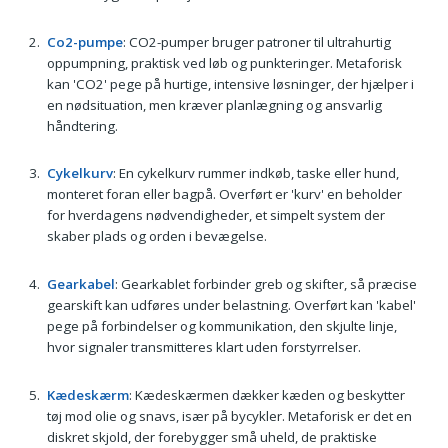
Co2-pumpe
: CO2-pumper bruger patroner til ultrahurtig
oppumpning, praktisk ved løb og punkteringer. Metaforisk
kan 'CO2' pege på hurtige, intensive løsninger, der hjælper i
en nødsituation, men kræver planlægning og ansvarlig
håndtering.
Cykelkurv
: En cykelkurv rummer indkøb, taske eller hund,
monteret foran eller bagpå. Overført er 'kurv' en beholder
for hverdagens nødvendigheder, et simpelt system der
skaber plads og orden i bevægelse.
Gearkabel
: Gearkablet forbinder greb og skifter, så præcise
gearskift kan udføres under belastning. Overført kan 'kabel'
pege på forbindelser og kommunikation, den skjulte linje,
hvor signaler transmitteres klart uden forstyrrelser.
Kædeskærm
: Kædeskærmen dækker kæden og beskytter
tøj mod olie og snavs, især på bycykler. Metaforisk er det en
diskret skjold, der forebygger små uheld, de praktiske