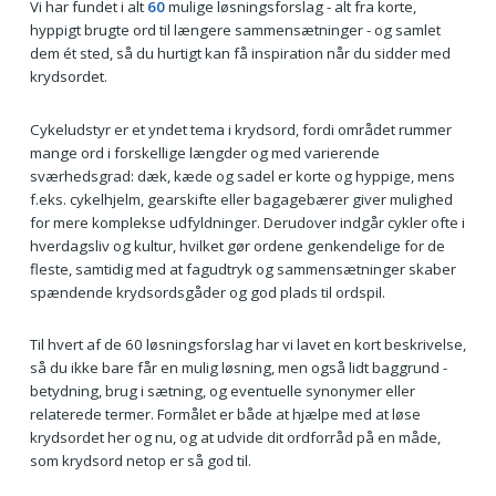
Vi har fundet i alt
60
mulige løsningsforslag - alt fra korte,
hyppigt brugte ord til længere sammensætninger - og samlet
dem ét sted, så du hurtigt kan få inspiration når du sidder med
krydsordet.
Cykeludstyr er et yndet tema i krydsord, fordi området rummer
mange ord i forskellige længder og med varierende
sværhedsgrad: dæk, kæde og sadel er korte og hyppige, mens
f.eks. cykelhjelm, gearskifte eller bagagebærer giver mulighed
for mere komplekse udfyldninger. Derudover indgår cykler ofte i
hverdagsliv og kultur, hvilket gør ordene genkendelige for de
fleste, samtidig med at fagudtryk og sammensætninger skaber
spændende krydsordsgåder og god plads til ordspil.
Til hvert af de 60 løsningsforslag har vi lavet en kort beskrivelse,
så du ikke bare får en mulig løsning, men også lidt baggrund -
betydning, brug i sætning, og eventuelle synonymer eller
relaterede termer. Formålet er både at hjælpe med at løse
krydsordet her og nu, og at udvide dit ordforråd på en måde,
som krydsord netop er så god til.