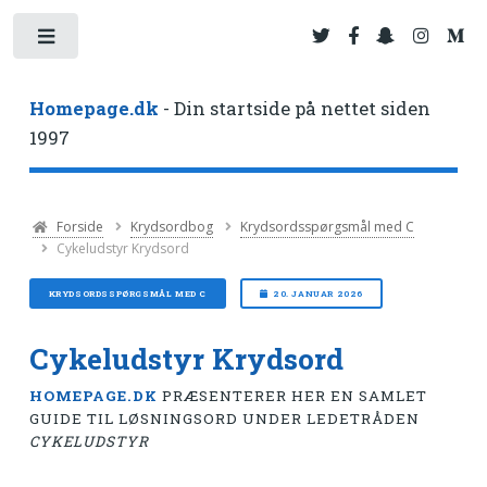
Toggle
Homepage.dk
- Din startside på nettet siden
1997
Forside
Krydsordbog
Krydsordsspørgsmål med C
Cykeludstyr Krydsord
KRYDSORDSSPØRGSMÅL MED C
20. JANUAR 2026
Cykeludstyr Krydsord
HOMEPAGE.DK
PRÆSENTERER HER EN SAMLET
GUIDE TIL LØSNINGSORD UNDER LEDETRÅDEN
CYKELUDSTYR