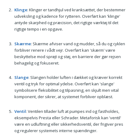
Klinge
: Klinger er tandhjul ved kranksættet, der bestemmer
udveksling og kadence for rytteren. Overført kan 'klinge'
antyde skarphed og præcision, det rigtige værktøj til det
rigtige tempo i en opgave.
Skærme
: Skærme afviser vand og mudder, så du og cyklen
forbliver renere i vådt vejr. Overført kan 'skærm' være
beskyttelse mod sprøjt og støj, en barriere der gør rejsen
behagelig og fokuseret.
Slange
: Slangen holder luften i dækket og kræver korrekt
ventil og tryk for optimal ydelse. Overført kan 'slange'
symbolisere fleksibilitet og tilpasning, en skjult men vital
komponent, der sikrer, at systemet forbliver opblæst.
Ventil
: Ventilen tillader luft at pumpes ind og fastholdes,
eksempelvis Presta eller Schrader. Metaforisk kan 'ventil'
være en udluftning eller sikkerhedsventil, der frigiver pres
og regulerer systemets interne spændinger.