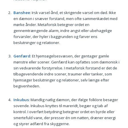
Banshee
: Irsk varsel-ånd, et skrigende varsel om død. Ikke
en dæmon i snæver forstand, men ofte sammenkædet med
mørke ånder. Metaforisk betegner ordet en
gennemtrængende alarm, indre angst eller ubehagelige
forvarsler, der hyler i baggrunden og farver ens
beslutninger og relationer.
Genfærd
: Et hjemsøgelsesvæsen, der gentager gamle
mønstre eller scener. Genfærd kan opfattes som dæmonisk i
sin vedvarende forstyrrelse. I metaforisk forstand er det de
tilbagevendende indre scener, traumer eller tanker, som
hjemsøger beslutninger og relationer, selv længe efter
begivenheden.
Inkubus
: Mandlig natlig dæmon, der ifølge folklore besøger
sovende. Inkubus knyttes til mareridt, begær og tab af
kontrol. I overført betydning betegner ordet en byrde eller
smertefuld vane, der presser én om natten, dræner energi
og styrer adfærd fra skyggerne.