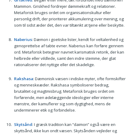
Mammon. Griskhed fordrejer dømmekraft og relationer.
Metaforisk bruges ordet om organisationskultur eller
personlig drift, der prioriterer akkumulering over mening, og
som til sidst æder det, den var tiltænkt at tjene eller beskytte.
Naberius
: Dæmon i goetiske lister, kendt for veltalenhed og
genoprettelse af tabte evner. Naberius kan forføre gennem
ord. Metaforisk betegner navnet karismatisk retorik, der kan
helbrede eller vildlede, samt den indre stemme, der glat
rationaliserer det nyttige eller det skadelige.
Rakshasa
: Dæmonisk væsen i indiske myter, ofte formskifter
og menneskeæder. Rakshasa symboliserer bedrag,
brutalitet og magtmisbrug. Metaforisk bruges ordet om
forførende, men ødelæggende ideologier eller interne
mønstre, der kamuflerer sig som dygtighed, mens de
underminerer etik og forbindelse.
Skytsånd
: I græsk tradition kan “daimon” også være en
skyttsånd, ikke kun ondt væsen. Skytsånden vejleder og