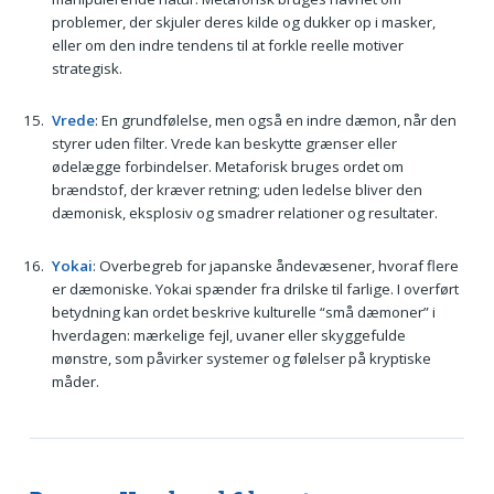
problemer, der skjuler deres kilde og dukker op i masker,
eller om den indre tendens til at forkle reelle motiver
strategisk.
Vrede
: En grundfølelse, men også en indre dæmon, når den
styrer uden filter. Vrede kan beskytte grænser eller
ødelægge forbindelser. Metaforisk bruges ordet om
brændstof, der kræver retning; uden ledelse bliver den
dæmonisk, eksplosiv og smadrer relationer og resultater.
Yokai
: Overbegreb for japanske åndevæsener, hvoraf flere
er dæmoniske. Yokai spænder fra drilske til farlige. I overført
betydning kan ordet beskrive kulturelle “små dæmoner” i
hverdagen: mærkelige fejl, uvaner eller skyggefulde
mønstre, som påvirker systemer og følelser på kryptiske
måder.