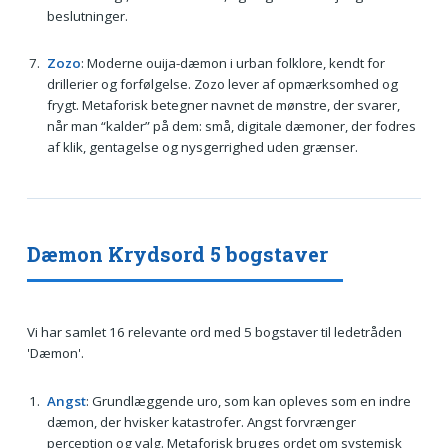
beslutninger.
Zozo
: Moderne ouija-dæmon i urban folklore, kendt for
drillerier og forfølgelse. Zozo lever af opmærksomhed og
frygt. Metaforisk betegner navnet de mønstre, der svarer,
når man “kalder” på dem: små, digitale dæmoner, der fodres
af klik, gentagelse og nysgerrighed uden grænser.
Dæmon Krydsord 5 bogstaver
Vi har samlet 16 relevante ord med 5 bogstaver til ledetråden
'Dæmon'.
Angst
: Grundlæggende uro, som kan opleves som en indre
dæmon, der hvisker katastrofer. Angst forvrænger
perception og valg. Metaforisk bruges ordet om systemisk