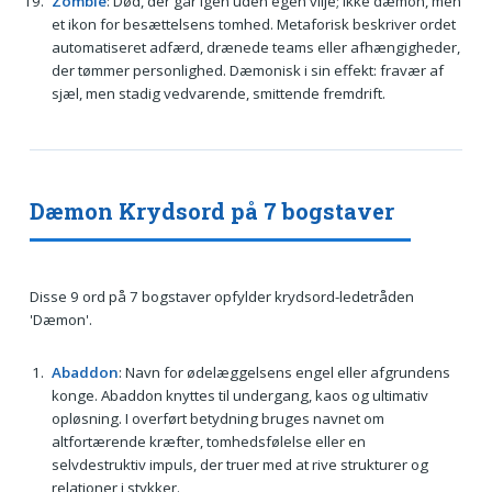
Zombie
: Død, der går igen uden egen vilje; ikke dæmon, men
et ikon for besættelsens tomhed. Metaforisk beskriver ordet
automatiseret adfærd, drænede teams eller afhængigheder,
der tømmer personlighed. Dæmonisk i sin effekt: fravær af
sjæl, men stadig vedvarende, smittende fremdrift.
Dæmon Krydsord på 7 bogstaver
Disse 9 ord på 7 bogstaver opfylder krydsord-ledetråden
'Dæmon'.
Abaddon
: Navn for ødelæggelsens engel eller afgrundens
konge. Abaddon knyttes til undergang, kaos og ultimativ
opløsning. I overført betydning bruges navnet om
altfortærende kræfter, tomhedsfølelse eller en
selvdestruktiv impuls, der truer med at rive strukturer og
relationer i stykker.