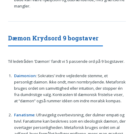
mangler.
Dæmon Krydsord 9 bogstaver
Til ledetråden 'Dæmon' fandt vi 5 passende ord på 9 bogstaver.
Daimonion
: Sokrates’ indre vejledende stemme, et
personligt daimon. Ikke ondt, men normbrydende. Metaforisk
bruges ordet om samvittighed eller intuition, der stopper én
fra dumdristige valg. Kontrasten til dæmonisk fristelse viser,
at “dæmon” også rummer idéen om indre moralsk kompas.
Fanatisme
: Ufravigelig overbevisning, der dulmer empati og
tvivl. Fanatisme kan beskrives som en ideologisk dæmon, der
overtager personligheden. Metaforisk bruges ordet om al
adfærd, hvor formålet helliger midlerne, mens man gradvist