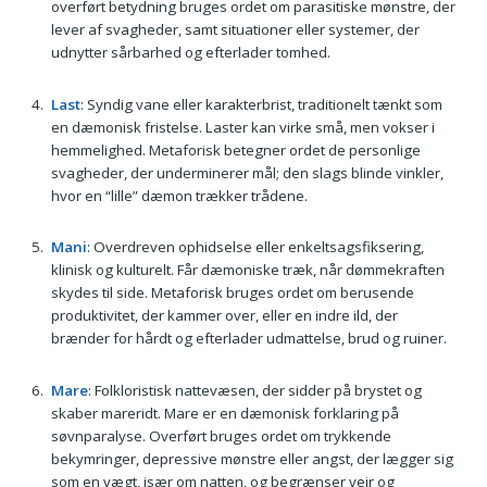
overført betydning bruges ordet om parasitiske mønstre, der
lever af svagheder, samt situationer eller systemer, der
udnytter sårbarhed og efterlader tomhed.
Last
: Syndig vane eller karakterbrist, traditionelt tænkt som
en dæmonisk fristelse. Laster kan virke små, men vokser i
hemmelighed. Metaforisk betegner ordet de personlige
svagheder, der underminerer mål; den slags blinde vinkler,
hvor en “lille” dæmon trækker trådene.
Mani
: Overdreven ophidselse eller enkeltsagsfiksering,
klinisk og kulturelt. Får dæmoniske træk, når dømmekraften
skydes til side. Metaforisk bruges ordet om berusende
produktivitet, der kammer over, eller en indre ild, der
brænder for hårdt og efterlader udmattelse, brud og ruiner.
Mare
: Folkloristisk nattevæsen, der sidder på brystet og
skaber mareridt. Mare er en dæmonisk forklaring på
søvnparalyse. Overført bruges ordet om trykkende
bekymringer, depressive mønstre eller angst, der lægger sig
som en vægt, især om natten, og begrænser vejr og