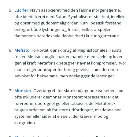
Lucifer
: Navn associeret med den faldne morgenstjerne,
ofte identificeret med Satan. Symboliserer stolthed, intellekt
og oprør mod guddommelig orden. Kan i poetisk forstand
betegne både lysbringer og frister, hvilket afspejler
dæmonens paradoksale dobbelthed i kultur og litteratur.
Mefisto
: Forkortet, dansk brug af Mephistopheles, Fausts
frister. Mefisto indgår i pakter, handler med sjæle og lover
genial kraft. Metaforisk betegner navnet kompromiser, hvor
man sælger principper for hurtig gevinst, samt den indre
advokat for bekvemme, men ødelæggende løsninger.
Monster
: Overbegreb for skrækindjagende væsener, som
ofte inkluderer dæmoner. Monsteret repræsenterer det
forvredne, uberegnelige eller tabuiserede. Metaforisk
bruges ordet om alt for store udfordringer, misdannelser i
systemer eller sider af én selv, der kræver mod og
integration.