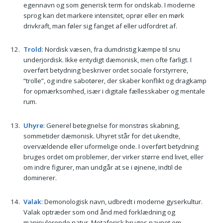
egennavn og som generisk term for ondskab. I moderne
sprog kan det markere intensitet, oprør eller en mørk
drivkraft, man føler sig fanget af eller udfordret af.
Trold
: Nordisk væsen, fra dumdristig kæmpe til snu
underjordisk. Ikke entydigt dæmonisk, men ofte farligt. I
overført betydning beskriver ordet sociale forstyrrere,
“trolle”, og indre sabotører, der skaber konflikt og dragkamp
for opmærksomhed, især i digitale fællesskaber og mentale
rum.
Uhyre
: Generel betegnelse for monstrøs skabning,
sommetider dæmonisk. Uhyret står for det ukendte,
overvældende eller uformelige onde. I overført betydning
bruges ordet om problemer, der virker større end livet, eller
om indre figurer, man undgår at se i øjnene, indtil de
dominerer.
Valak
: Demonologisk navn, udbredt i moderne gyserkultur.
Valak optræder som ond ånd med forklædning og
manipulerende natur. Metaforisk bruges navnet om