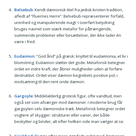
Belsebub
: Kendt dæmonisk titel fra jødisk-kristen tradition,
afledt af “Fluernes Herre”. Belsebub repræsenterer forfald,
urenhed og manipulerende magt. I overført betydning
bruges navnet som stærk metafor for påtrængende,
summende problemer eller besættelser, der ikke lader én
være i fred.
Eudaimon
: “God ånd” på græsk; knyttet til eudaimonia, et liv i
blomstring. Eudaimon støtter det gode. Metaforisk betegner
ordet en indre kraft, der åbner muligheder uden at forføre
destruktivt. Ordet viser dæmon-begrebets positive pol, i
modsætning til den rent onde dæmon.
Gargoyle
: Middelalderlig grotesk figur, ofte vandtud, men
også set som afværger mod dæmoner. I moderne brug får
gargoylen selv dæmoniske træk. Metaforisk betegner ordet
vogtere af skygger: strukturer eller vaner, der både
beskytter og binder, alt efter hvilken side man vælger at se.
Griskhed
: Begær efter mere, tæt forbundet med dæmonen