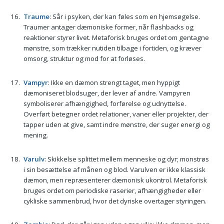
Traume
: Sår i psyken, der kan føles som en hjemsøgelse.
Traumer antager dæmoniske former, når flashbacks og
reaktioner styrer livet. Metaforisk bruges ordet om gentagne
mønstre, som trækker nutiden tilbage i fortiden, og kræver
omsorg, struktur og mod for at forløses.
Vampyr
: Ikke en dæmon strengt taget, men hyppigt
dæmoniseret blodsuger, der lever af andre. Vampyren
symboliserer afhængighed, forførelse og udnyttelse.
Overført betegner ordet relationer, vaner eller projekter, der
tapper uden at give, samt indre mønstre, der suger energi og
mening.
Varulv
: Skikkelse splittet mellem menneske og dyr; monstrøs
i sin besættelse af månen og blod. Varulven er ikke klassisk
dæmon, men repræsenterer dæmonisk ukontrol. Metaforisk
bruges ordet om periodiske raserier, afhængigheder eller
cykliske sammenbrud, hvor det dyriske overtager styringen.