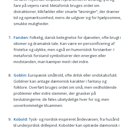
fare på vejens rand. Metaforisk bruges ordet om
distraktioner, klikfælder eller smarte “løsninger”, der dræner
tid og opmærksomhed, mens de udgiver sig for hjælpsomme,
smukke muligheder.
Fanden
: Folkelig, dansk betegnelse for djævelen, ofte brugt i
idiomer og dramatisk tale. Kan være en personificering af
fristelse og ulykke, men også en humoristisk forstærker. I
metaforisk forstand symboliserer den energien eller
modstanden, man kæmper med i det indre.
Goblin
: Europæisk småtrold, ofte drilsk eller ondskabsfuld.
Gobliner kan antage dæmonisk karakter i fantasy og
folklore. Overført bruges ordet om små, men vedholdende
problemer eller indre stemmer, der gnasker på
beslutningerne; de føles ubetydelige hver for sig, men
uoverkommelige tilsammen.
Kobold
: Tysk- og nordisk-inspireret åndevæsen, fra husånd
til underjordisk drillepind. Kobolder kan optræde dæmonisk i