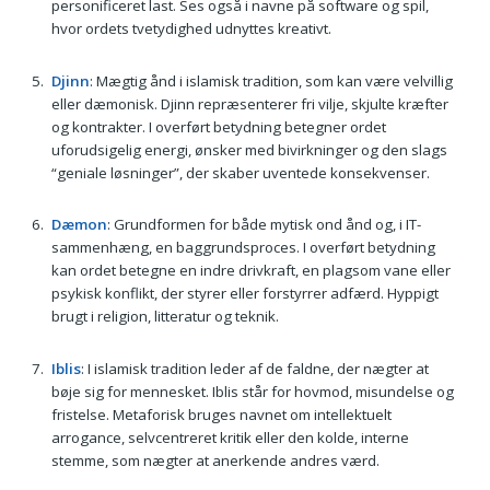
personificeret last. Ses også i navne på software og spil,
hvor ordets tvetydighed udnyttes kreativt.
Djinn
: Mægtig ånd i islamisk tradition, som kan være velvillig
eller dæmonisk. Djinn repræsenterer fri vilje, skjulte kræfter
og kontrakter. I overført betydning betegner ordet
uforudsigelig energi, ønsker med bivirkninger og den slags
“geniale løsninger”, der skaber uventede konsekvenser.
Dæmon
: Grundformen for både mytisk ond ånd og, i IT-
sammenhæng, en baggrundsproces. I overført betydning
kan ordet betegne en indre drivkraft, en plagsom vane eller
psykisk konflikt, der styrer eller forstyrrer adfærd. Hyppigt
brugt i religion, litteratur og teknik.
Iblis
: I islamisk tradition leder af de faldne, der nægter at
bøje sig for mennesket. Iblis står for hovmod, misundelse og
fristelse. Metaforisk bruges navnet om intellektuelt
arrogance, selvcentreret kritik eller den kolde, interne
stemme, som nægter at anerkende andres værd.