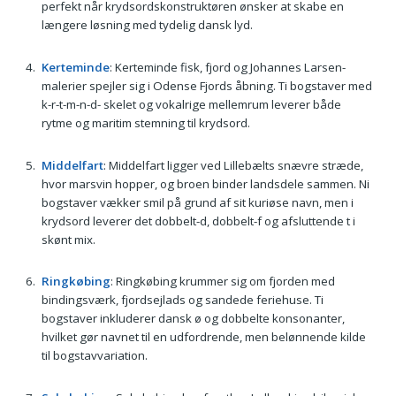
perfekt når krydsordskonstruktøren ønsker at skabe en
længere løsning med tydelig dansk lyd.
Kerteminde
: Kerteminde fisk, fjord og Johannes Larsen-
malerier spejler sig i Odense Fjords åbning. Ti bogstaver med
k-r-t-m-n-d- skelet og vokalrige mellemrum leverer både
rytme og maritim stemning til krydsord.
Middelfart
: Middelfart ligger ved Lillebælts snævre stræde,
hvor marsvin hopper, og broen binder landsdele sammen. Ni
bogstaver vækker smil på grund af sit kuriøse navn, men i
krydsord leverer det dobbelt-d, dobbelt-f og afsluttende t i
skønt mix.
Ringkøbing
: Ringkøbing krummer sig om fjorden med
bindingsværk, fjordsejlads og sandede feriehuse. Ti
bogstaver inkluderer dansk ø og dobbelte konsonanter,
hvilket gør navnet til en udfordrende, men belønnende kilde
til bogstavvariation.