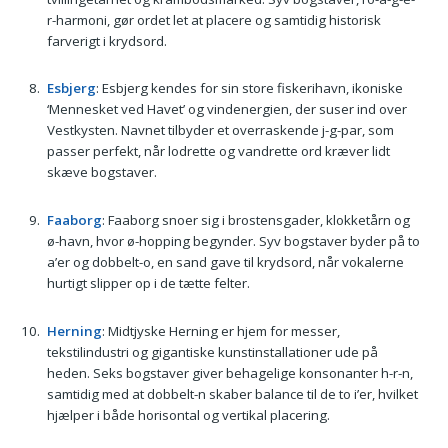
r-harmoni, gør ordet let at placere og samtidig historisk
farverigt i krydsord.
Esbjerg
: Esbjerg kendes for sin store fiskerihavn, ikoniske
‘Mennesket ved Havet’ og vindenergien, der suser ind over
Vestkysten. Navnet tilbyder et overraskende j-g-par, som
passer perfekt, når lodrette og vandrette ord kræver lidt
skæve bogstaver.
Faaborg
: Faaborg snoer sig i brostensgader, klokketårn og
ø-havn, hvor ø-hopping begynder. Syv bogstaver byder på to
a’er og dobbelt-o, en sand gave til krydsord, når vokalerne
hurtigt slipper op i de tætte felter.
Herning
: Midtjyske Herning er hjem for messer,
tekstilindustri og gigantiske kunstinstallationer ude på
heden. Seks bogstaver giver behagelige konsonanter h-r-n,
samtidig med at dobbelt-n skaber balance til de to i’er, hvilket
hjælper i både horisontal og vertikal placering.