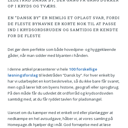
LEDETRÅD
DANSK BY
, DER GANG PÅ GANG DUKKER
OP I KRYDS OG TVÆRS.
EN ”DANSK BY” ER NEMLIG ET OPLAGT SVAR, FORDI
DE FLESTE BYNAVNE ER KORTE NOK TIL AT PASSE
IND I KRYDSORDSRUDEN OG SAMTIDIG ER KENDTE
FOR DE FLESTE
Det gør dem perfekte som både hovedpine- og hyggekløende
gåder, når man sidder med blyanten i hånden.
I denne artikel præsenterer vi hele
100 forskellige
løsningsforslag
til ledetråden ”Dansk by”. For hver enkelt by
har vi udarbejdet en kort beskrivelse, så du ikke bare får svaret,
men også lærer lidt om byens historie, geografi eller sprogbrug.
På den måde får du udvidet dit ordforråd og krydsordsviden
samtidig med, at du får ryddet tavlen for pladsmangel.
Uanset om du kæmper med et enkelt ord eller planlægger at
nedkæmpe en hel avisudgave, håber vi, at vores samling på
Homepage.dk hjælper dig i mål. God fornøjelse med at løse