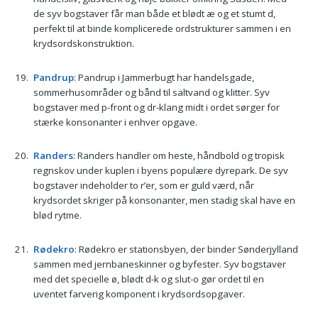
de syv bogstaver får man både et blødt æ og et stumt d,
perfekt til at binde komplicerede ordstrukturer sammen i en
krydsordskonstruktion.
Pandrup
: Pandrup i Jammerbugt har handelsgade,
sommerhusområder og bånd til saltvand og klitter. Syv
bogstaver med p-front og dr-klang midt i ordet sørger for
stærke konsonanter i enhver opgave.
Randers
: Randers handler om heste, håndbold og tropisk
regnskov under kuplen i byens populære dyrepark. De syv
bogstaver indeholder to r’er, som er guld værd, når
krydsordet skriger på konsonanter, men stadig skal have en
blød rytme.
Rødekro
: Rødekro er stationsbyen, der binder Sønderjylland
sammen med jernbaneskinner og byfester. Syv bogstaver
med det specielle ø, blødt d-k og slut-o gør ordet til en
uventet farverig komponent i krydsordsopgaver.