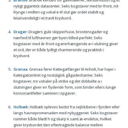
Brande
: Brande kendes for gavlmalerier, tekstilindustri og et
nyligt gigantisk datacenter. Seks bogstaver med br-front, nd-
klynge i midten og vokal-e til slut gør ordet stabilt og
letanvendeligt i et travlt krydsord.
Dragør
: Dragørs gule skipperhuse, brostensgader og
nærhed til lufthavnen gør byen billed-perfekt. Seks
bogstaver med dr-front og ørerhængende ø-r-slutning giver
et ord, der er både lydligt charmerende og praktisk i
krydsord.
Grenaa
: Grenaa fører Kattegatfærger til Anholt, har hajer i
Kattegatcentret og nostalgisk gågadecharme. Seks
bogstaver, tre vokaler på stribe og det dobbelte a i
slutningen giver en flydende form, som binder ellers tunge
konsonantfelter sammen i opgaver.
Holbæk
: Holbæk opleves bedst fra sejlskibene i fjorden eller
langs havnepromenaden med nybyggeriet. Seks bogstaver
rummer både blødt h og skarp k samt æ-endelse, hvilket
giver krydsordet den eftertragtede balance mellem