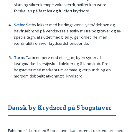
slutning sikrer kæmpe vokalværdi, hvilket kan være
forskellen på fastlåst og fuldført krydsord.
Sæby
: Sæby lokker med bindingsværk, lystbådehavn og
havfruebrønd på Vendsyssels østkyst. Fire bogstaver og æ-
specialtegn, afsluttet med blød y, gør ordet lille, men
værdifuldt i enhver krydsordshenseende.
Tarm
: Tarm er mere end et organ; byen syder af
kvægmarked, vestjyske dialekter og å-landskab. Fire
bogstaver med markant t-m-ramme giver punch og en
morsom dobbeltbetydning til krydsord.
Dansk by Krydsord på 5 bogstaver
Følgende 11 ord med 5 bogstaver kan bruges i dit krydsord med