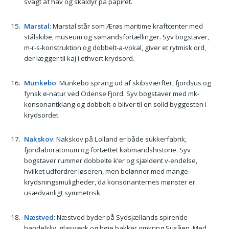
svagt af hav og skaldyr på papiret.
Marstal
: Marstal står som Ærøs maritime kraftcenter med
stålskibe, museum og sømandsfortællinger. Syv bogstaver,
m-r-s-konstruktion og dobbelt-a-vokal, giver et rytmisk ord,
der lægger til kaj i ethvert krydsord.
Munkebo
: Munkebo sprang ud af skibsværfter, fjordsus og
fynsk ø-natur ved Odense Fjord. Syv bogstaver med mk-
konsonantklang og dobbelt-o bliver til en solid byggesten i
krydsordet.
Nakskov
: Nakskov på Lolland er både sukkerfabrik,
fjordlaboratorium og fortættet købmandshistorie. Syv
bogstaver rummer dobbelte k’er og sjældent v-endelse,
hvilket udfordrer løseren, men belønner med mange
krydsningsmuligheder, da konsonanternes mønster er
usædvanligt symmetrisk.
Næstved
: Næstved byder på Sydsjællands spirende
handelsliv, glasværk og høje bakker omkring Susåen. Med