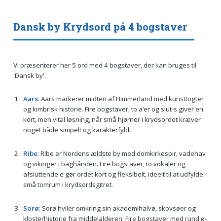
Dansk by Krydsord på 4 bogstaver
Vi præsenterer her 5 ord med 4 bogstaver, der kan bruges til
'Dansk by'.
Aars
: Aars markerer midten af Himmerland med kunsttogter
og kimbrisk historie. Fire bogstaver, to a’er og slut-s giver en
kort, men vital løsning, når små hjørner i krydsordet kræver
noget både simpelt og karakterfyldt.
Ribe
: Ribe er Nordens ældste by med domkirkespir, vadehav
og vikinger i baghånden. Fire bogstaver, to vokaler og
afsluttende e gør ordet kort og fleksibelt, ideelt til at udfylde
små tomrum i krydsordsgitret.
Sorø
: Sorø hviler omkring sin akademihalvø, skovsøer og
klosterhistorie fra middelalderen. Fire bogstaver med rund ø-