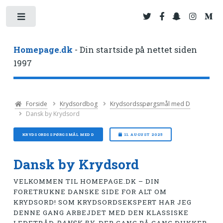
Toggle
Homepage.dk
- Din startside på nettet siden
1997
Forside
Krydsordbog
Krydsordsspørgsmål med D
Dansk by Krydsord
KRYDSORDSSPØRGSMÅL MED D
11. AUGUST 2025
Dansk by Krydsord
VELKOMMEN TIL HOMEPAGE.DK – DIN
FORETRUKNE DANSKE SIDE FOR ALT OM
KRYDSORD! SOM KRYDSORDSEKSPERT HAR JEG
DENNE GANG ARBEJDET MED DEN KLASSISKE