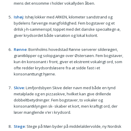
mens det ensomme i holder vokallyden åben.
Ishøj
: Ishøj lokker med ARKEN, kilometer sandstrand og
bydelens farverige mangfoldighed. Fem bogstaver og et
drilsk j-h-sammenspil, toppet med det danske specialtegn ø,
giver krydsordet både variation og lokal kolorit.
Rønne
: Bornholms hovedstad Rønne serverer silderøgeri,
granitklipper og solopgange over Østersøen. Fem bogstaver,
kun én konsonant i front, giver et ekstremt vokalrigt ord, som
ofte redder krydsordsløsere fra at sidde fast i et
konsonanttungt hjørne.
Skive
: Limfjordsbyen Skive deler navn med både en tynd
metalplade og en pizzaskive, hvilket kan give drillende
dobbeltbetydninger. Fem bogstaver, to vokaler og
konsonantklyngen sk- skaber et kort, men kraftigt ord, der
løser manglende v’er i krydsord.
Stege
: Stege på Møn byder på middelaldervolde, ny Nordisk