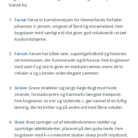
'Dansk by'.
Farsø
: Farsø er barndomsbyen for Himmerlands forfatter
Johannes V. Jensen, omgivet af fjord og moræneland. Fem
bogstaver med særligt ø til slut giver god vokalværdi i et tæt
krydsordshjørne.
Farum
: Farum har både søer, superligafodbold og historien
om kommunen, der fusionerede sig til Furesø. Fem bogstaver
med start-f og slut-m giver en markant ramme, mens de to
vokaler a og u binder ordet elegant sammen.
Greve
: Greve strækker sig langs Køge Bugt med hvide
strande, forstadscentre og Danmarks længste trampesti.
Fem bogstaver, to e’er og sluttende v, gør navnet til en luftig
løsning, der let kobler sig på andre ord med åbne vokaler.
Ikast
: Ikast springer ud af tekstilindustriens rødder og
sportslige atletiktalenter, placeret på den jyske hede. Fem
bogstaver med k-s-t-mønstret skaber skarp profil i krydsord,