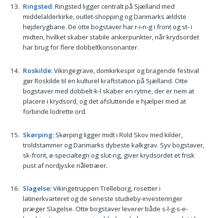
Ringsted
: Ringsted ligger centralt på Sjælland med
middelalderkirke, outlet-shopping og Danmarks ældste
højderygbane. De otte bogstaver har r-i-n-g i front og st- i
midten, hvilket skaber stabile ankerpunkter, når krydsordet
har brug for flere dobbeltkonsonanter.
Roskilde
: Vikingegrave, domkirkespir og bragende festival
gør Roskilde til en kulturel kraftstation på Sjælland. Otte
bogstaver med dobbelt-k-l skaber en rytme, der er nem at
placere i krydsord, og det afsluttende e hjælper med at
forbinde lodrette ord.
Skørping
: Skørping ligger midt i Rold Skov med kilder,
troldstammer og Danmarks dybeste kalkgrav. Syv bogstaver,
sk-front, ø-specialtegn og slut-ng, giver krydsordet et frisk
pust af nordjyske nåletræer.
Slagelse
: Vikingetruppen Trelleborg, rosetter i
latinerkvarteret og de seneste studieby-investeringer
præger Slagelse. Otte bogstaver leverer både s-l-g-s-e-