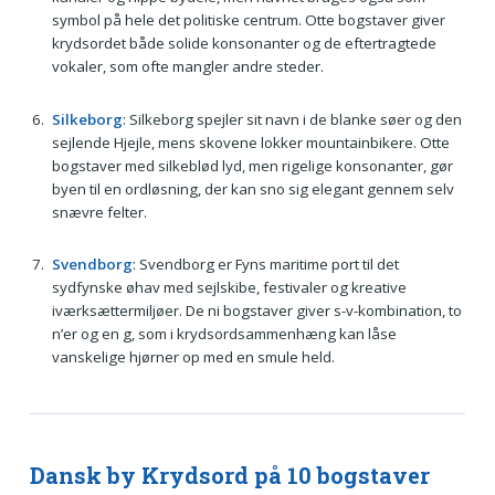
symbol på hele det politiske centrum. Otte bogstaver giver
krydsordet både solide konsonanter og de eftertragtede
vokaler, som ofte mangler andre steder.
Silkeborg
: Silkeborg spejler sit navn i de blanke søer og den
sejlende Hjejle, mens skovene lokker mountainbikere. Otte
bogstaver med silkeblød lyd, men rigelige konsonanter, gør
byen til en ordløsning, der kan sno sig elegant gennem selv
snævre felter.
Svendborg
: Svendborg er Fyns maritime port til det
sydfynske øhav med sejlskibe, festivaler og kreative
iværksættermiljøer. De ni bogstaver giver s-v-kombination, to
n’er og en g, som i krydsordsammenhæng kan låse
vanskelige hjørner op med en smule held.
Dansk by Krydsord på 10 bogstaver