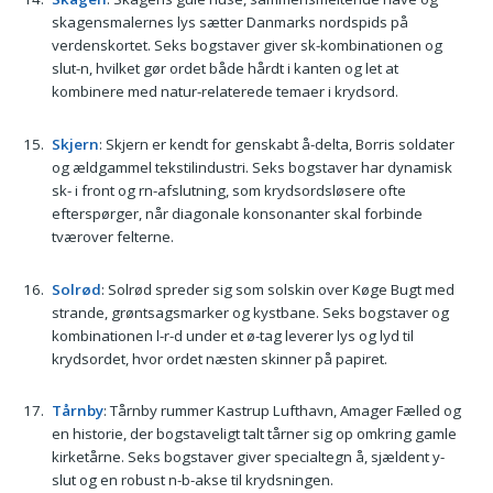
skagensmalernes lys sætter Danmarks nordspids på
verdenskortet. Seks bogstaver giver sk-kombinationen og
slut-n, hvilket gør ordet både hårdt i kanten og let at
kombinere med natur-relaterede temaer i krydsord.
Skjern
: Skjern er kendt for genskabt å-delta, Borris soldater
og ældgammel tekstilindustri. Seks bogstaver har dynamisk
sk- i front og rn-afslutning, som krydsordsløsere ofte
efterspørger, når diagonale konsonanter skal forbinde
tværover felterne.
Solrød
: Solrød spreder sig som solskin over Køge Bugt med
strande, grøntsagsmarker og kystbane. Seks bogstaver og
kombinationen l-r-d under et ø-tag leverer lys og lyd til
krydsordet, hvor ordet næsten skinner på papiret.
Tårnby
: Tårnby rummer Kastrup Lufthavn, Amager Fælled og
en historie, der bogstaveligt talt tårner sig op omkring gamle
kirketårne. Seks bogstaver giver specialtegn å, sjældent y-
slut og en robust n-b-akse til krydsningen.