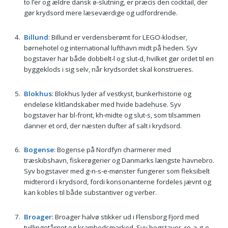
to l’er og ældre dansk ø-slutning, er præcis den cocktail, der
gør krydsord mere læseværdige og udfordrende.
Billund
: Billund er verdensberømt for LEGO-klodser,
børnehotel og international lufthavn midt på heden. Syv
bogstaver har både dobbelt-l og slut-d, hvilket gør ordet til en
byggeklods i sig selv, når krydsordet skal konstrueres.
Blokhus
: Blokhus lyder af vestkyst, bunkerhistorie og
endeløse klitlandskaber med hvide badehuse. Syv
bogstaver har bl-front, kh-midte og slut-s, som tilsammen
danner et ord, der næsten dufter af salt i krydsord.
Bogense
: Bogense på Nordfyn charmerer med
træskibshavn, fiskerøgerier og Danmarks længste havnebro.
Syv bogstaver med g-n-s-e-mønster fungerer som fleksibelt
midterord i krydsord, fordi konsonanterne fordeles jævnt og
kan kobles til både substantiver og verber.
Broager
: Broager halvø stikker ud i Flensborg Fjord med
tvillingetårnet og krambodsmarked. Syv bogstaver, ro-a-g-e-