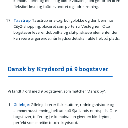
kombinationer og messing bløde vokaler, som gør ordet til en
fleksibel løsning i både vandret og lodret retning.
Taastrup
: Taastrup er s-tog, boligblokke og den berømte
City2-shopping, placeret som porten til Vestegnen. Otte
bogstaver leverer dobbelt-a og slut-p, skæve elementer der
kan være afgørende, når krydsordet skal falde helt på plads.
Dansk by Krydsord på 9 bogstaver
Vi fandt 7 ord med 9 bogstaver, som matcher 'Dansk by'.
Gilleleje
: Gilleleje bærer fiskekuttere, redningshistorie og
sommerhusstemning helt ude på Sjællands nordspids. Otte
bogstaver, to l’er og j-e-kombination giver en blød rytme,
perfekt som maritim touch i krydsord.