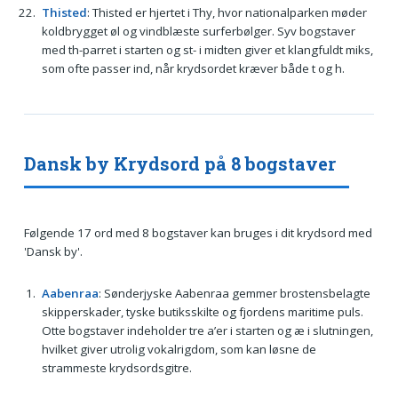
Thisted
: Thisted er hjertet i Thy, hvor nationalparken møder
koldbrygget øl og vindblæste surferbølger. Syv bogstaver
med th-parret i starten og st- i midten giver et klangfuldt miks,
som ofte passer ind, når krydsordet kræver både t og h.
Dansk by Krydsord på 8 bogstaver
Følgende 17 ord med 8 bogstaver kan bruges i dit krydsord med
'Dansk by'.
Aabenraa
: Sønderjyske Aabenraa gemmer brostensbelagte
skipperskader, tyske butiksskilte og fjordens maritime puls.
Otte bogstaver indeholder tre a’er i starten og æ i slutningen,
hvilket giver utrolig vokalrigdom, som kan løsne de
strammeste krydsordsgitre.