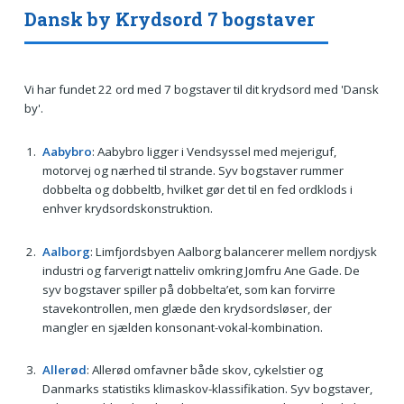
Dansk by Krydsord 7 bogstaver
Vi har fundet 22 ord med 7 bogstaver til dit krydsord med 'Dansk
by'.
Aabybro
: Aabybro ligger i Vendsyssel med mejeriguf,
motorvej og nærhed til strande. Syv bogstaver rummer
dobbelta og dobbeltb, hvilket gør det til en fed ordklods i
enhver krydsordskonstruktion.
Aalborg
: Limfjordsbyen Aalborg balancerer mellem nordjysk
industri og farverigt natteliv omkring Jomfru Ane Gade. De
syv bogstaver spiller på dobbelta’et, som kan forvirre
stavekontrollen, men glæde den krydsordsløser, der
mangler en sjælden konsonant-vokal-kombination.
Allerød
: Allerød omfavner både skov, cykelstier og
Danmarks statistiks klimaskov-klassifikation. Syv bogstaver,