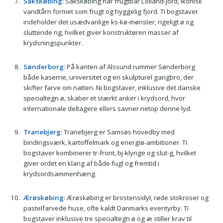
Sakskøbing
: Sakskøbing har frugtbar Lolland-jord, ikonisk
vandtårn formet som frugt og hyggelig fjord. Ti bogstaver
indeholder det usædvanlige ks-kø-mønster, rigeligt ø og
sluttende ng, hvilket giver konstruktøren masser af
krydsningspunkter.
Sønderborg
: På kanten af Alssund rummer Sønderborg
både kaserne, universitet og en skulpturel gangbro, der
skifter farve om natten. Ni bogstaver, inklusive det danske
specialtegn ø, skaber et stærkt anker i krydsord, hvor
internationale deltagere ellers savner netop denne lyd.
Tranebjerg
: Tranebjerg er Samsøs hovedby med
bindingsværk, kartoffelmark og energiø-ambitioner. Ti
bogstaver kombinerer tr-front, bj-klynge og slut-g, hvilket
giver ordet en klang af både fugl og fremtid i
krydsordsammenhæng.
Ærøskøbing
: Ærøskøbing er brostensidyl, røde stokroser og
pastelfarvede huse, ofte kaldt Danmarks eventyrby. Ti
bogstaver inklusive tre specialtegn ø og æ stiller krav til