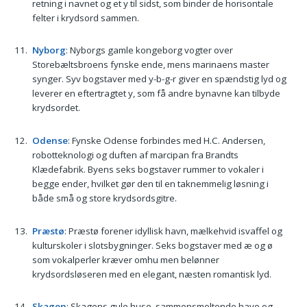
retning i navnet og et y til sidst, som binder de horisontale
felter i krydsord sammen.
Nyborg
: Nyborgs gamle kongeborg vogter over
Storebæltsbroens fynske ende, mens marinaens master
synger. Syv bogstaver med y-b-g-r giver en spændstig lyd og
leverer en eftertragtet y, som få andre bynavne kan tilbyde
krydsordet.
Odense
: Fynske Odense forbindes med H.C. Andersen,
robotteknologi og duften af marcipan fra Brandts
Klædefabrik. Byens seks bogstaver rummer to vokaler i
begge ender, hvilket gør den til en taknemmelig løsning i
både små og store krydsordsgitre.
Præstø
: Præstø forener idyllisk havn, mælkehvid isvaffel og
kulturskoler i slotsbygninger. Seks bogstaver med æ og ø
som vokalperler kræver omhu men belønner
krydsordsløseren med en elegant, næsten romantisk lyd.
Skagen
: Skagens gule huse, sammensmeltende have og