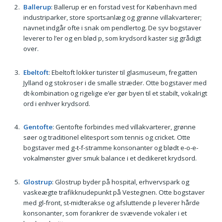
Ballerup
: Ballerup er en forstad vest for København med
industriparker, store sportsanlæg og grønne villakvarterer;
navnet indgår ofte i snak om pendlertog. De syv bogstaver
leverer to l’er og en blød p, som krydsord kaster sig grådigt
over.
Ebeltoft
: Ebeltoft lokker turister til glasmuseum, fregatten
Jylland og stokroser i de smalle stræder. Otte bogstaver med
dt-kombination og rigelige e’er gør byen til et stabilt, vokalrigt
ord i enhver krydsord.
Gentofte
: Gentofte forbindes med villakvarterer, grønne
søer og traditionel elitesport som tennis og cricket. Otte
bogstaver med g-t-f-stramme konsonanter og blødt e-o-e-
vokalmønster giver smuk balance i et dedikeret krydsord.
Glostrup
: Glostrup byder på hospital, erhvervspark og
vaskeægte trafikknudepunkt på Vestegnen. Otte bogstaver
med gl-front, st-midterakse og afsluttende p leverer hårde
konsonanter, som forankrer de svævende vokaler i et