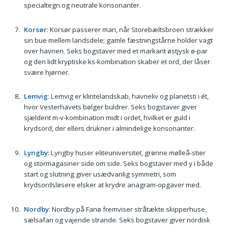
specialtegn og neutrale konsonanter.
Korsør
: Korsør passerer man, når Storebæltsbroen strækker
sin bue mellem landsdele; gamle fæstningstårne holder vagt
over havnen. Seks bogstaver med et markant østjysk ø-par
og den lidt kryptiske ks-kombination skaber et ord, der låser
svære hjørner.
Lemvig
: Lemvig er klintelandskab, havneliv og planetsti i ét,
hvor Vesterhavets bølger buldrer. Seks bogstaver giver
sjældent m-v-kombination midt i ordet, hvilket er guld i
krydsord, der ellers drukner i almindelige konsonanter.
Lyngby
: Lyngby huser eliteuniversitet, grønne mølleå-stier
og stormagasiner side om side. Seks bogstaver med y i både
start og slutning giver usædvanlig symmetri, som
krydsordsløsere elsker at krydre anagram-opgaver med.
Nordby
: Nordby på Fanø fremviser stråtækte skipperhuse,
sælsafari og vajende strande. Seks bogstaver giver nordisk