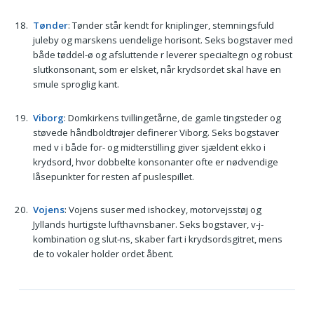
Tønder
: Tønder står kendt for kniplinger, stemningsfuld
juleby og marskens uendelige horisont. Seks bogstaver med
både tøddel-ø og afsluttende r leverer specialtegn og robust
slutkonsonant, som er elsket, når krydsordet skal have en
smule sproglig kant.
Viborg
: Domkirkens tvillingetårne, de gamle tingsteder og
støvede håndboldtrøjer definerer Viborg. Seks bogstaver
med v i både for- og midterstilling giver sjældent ekko i
krydsord, hvor dobbelte konsonanter ofte er nødvendige
låsepunkter for resten af puslespillet.
Vojens
: Vojens suser med ishockey, motorvejsstøj og
Jyllands hurtigste lufthavnsbaner. Seks bogstaver, v-j-
kombination og slut-ns, skaber fart i krydsordsgitret, mens
de to vokaler holder ordet åbent.