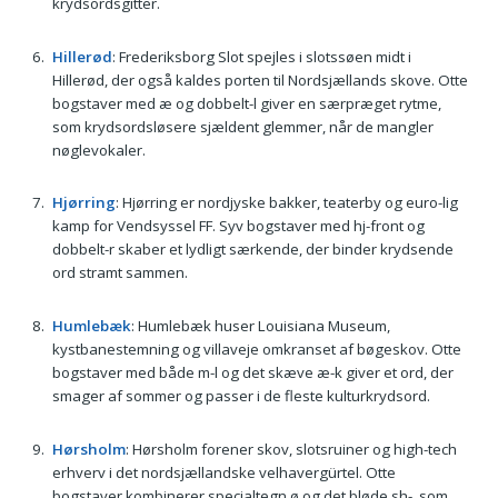
krydsordsgitter.
Hillerød
: Frederiksborg Slot spejles i slotssøen midt i
Hillerød, der også kaldes porten til Nordsjællands skove. Otte
bogstaver med æ og dobbelt-l giver en særpræget rytme,
som krydsordsløsere sjældent glemmer, når de mangler
nøglevokaler.
Hjørring
: Hjørring er nordjyske bakker, teaterby og euro-lig
kamp for Vendsyssel FF. Syv bogstaver med hj-front og
dobbelt-r skaber et lydligt særkende, der binder krydsende
ord stramt sammen.
Humlebæk
: Humlebæk huser Louisiana Museum,
kystbanestemning og villaveje omkranset af bøgeskov. Otte
bogstaver med både m-l og det skæve æ-k giver et ord, der
smager af sommer og passer i de fleste kulturkrydsord.
Hørsholm
: Hørsholm forener skov, slotsruiner og high-tech
erhverv i det nordsjællandske velhavergürtel. Otte
bogstaver kombinerer specialtegn ø og det bløde sh-, som