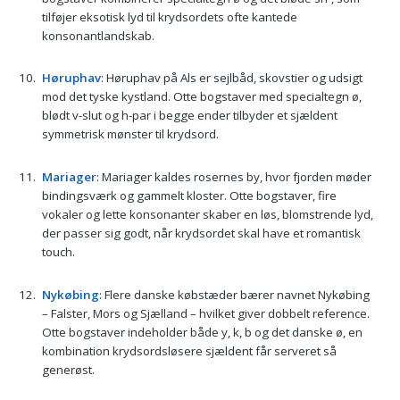
tilføjer eksotisk lyd til krydsordets ofte kantede
konsonantlandskab.
Høruphav
: Høruphav på Als er sejlbåd, skovstier og udsigt
mod det tyske kystland. Otte bogstaver med specialtegn ø,
blødt v-slut og h-par i begge ender tilbyder et sjældent
symmetrisk mønster til krydsord.
Mariager
: Mariager kaldes rosernes by, hvor fjorden møder
bindingsværk og gammelt kloster. Otte bogstaver, fire
vokaler og lette konsonanter skaber en løs, blomstrende lyd,
der passer sig godt, når krydsordet skal have et romantisk
touch.
Nykøbing
: Flere danske købstæder bærer navnet Nykøbing
– Falster, Mors og Sjælland – hvilket giver dobbelt reference.
Otte bogstaver indeholder både y, k, b og det danske ø, en
kombination krydsordsløsere sjældent får serveret så
generøst.