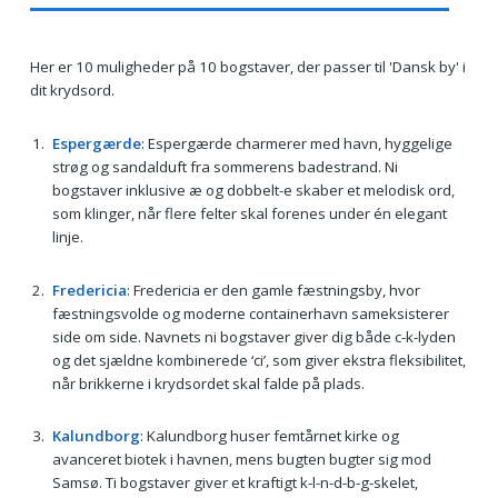
Her er 10 muligheder på 10 bogstaver, der passer til 'Dansk by' i
dit krydsord.
Espergærde
: Espergærde charmerer med havn, hyggelige
strøg og sandalduft fra sommerens badestrand. Ni
bogstaver inklusive æ og dobbelt-e skaber et melodisk ord,
som klinger, når flere felter skal forenes under én elegant
linje.
Fredericia
: Fredericia er den gamle fæstningsby, hvor
fæstningsvolde og moderne containerhavn sameksisterer
side om side. Navnets ni bogstaver giver dig både c-k-lyden
og det sjældne kombinerede ‘ci’, som giver ekstra fleksibilitet,
når brikkerne i krydsordet skal falde på plads.
Kalundborg
: Kalundborg huser femtårnet kirke og
avanceret biotek i havnen, mens bugten bugter sig mod
Samsø. Ti bogstaver giver et kraftigt k-l-n-d-b-g-skelet,