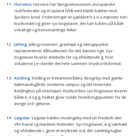
Horsens
: Horsens har fængselsmuseum, europæiske
rockfestivaler og et opland fyldt med bløde bakker mod
fjordens bred. Ordet bringer et sjældent h-s-n-s-mønster ind i
krydsordet og giver syv bogstaver, der kan kobles på både
vokalrige og konsonantrige felter.
Jelling
: Jelling runesten, gravhøje og vikingeparker
repræsenterer dåbsattesten for det danske rige. Syv
bogstaver leverer dobbelte l’er og afsluttende g, hvor
vokalerne j-e-i binder det hele sammen i krydsordsformat.
Kolding
: Kolding er trekantområdets designby med gamle
købmandsgårde, moderne campus og det historiske
Koldinghus på slotshøjen. Krydsordets syv bogstaver leverer
både k, d og g, hvilket giver solide forankringspunkter for de
øvrige ord i gitteret.
Løgstør
: Løgstør kaldes muslingeby med sin Frederik den
VII’s Kanal og maritime festivaler. Syv bogstaver, ø-g særtræk
og afsluttende r, giver et krydrede ord, der samtidig lugter