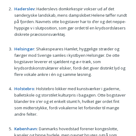
Haderslev
: Haderslevs domkirkespir vokser ud af det
sønderjyske landskab, mens dampskibet Helene tøffer rundt
på fjorden. Navnets otte bogstaver har to d’er og det neppe-
hyppige v i slutposition, som gør ordet til en krydsordsløsers
diskrete præcisionsværktøj.
Helsingør
: Shakespeares Hamlet, hyggelige stræder og
færger mod Sverige samles i kystbyen Helsingør. De otte
bogstaver leverer et sjældent ng-ø-r-træk, som
krydsordskonstruktører elsker, fordi det giver distinkt lyd og
flere vokale ankre i én og samme løsning.
Holstebro
: Holstebro lokker med kunstværker i gaderne,
balletskole og storstilet kulturpris i bagagen. Otte bogstaver
blander tre o’er og et enkelt stumt h, hvilket gør ordet fint
som midterstykke, fordi vokalerne let forbinder til mange
andre felter.
København
: Danmarks hovedstad forener kongeslotte,
kanaler og hippe bydele, men navnet bruges også som