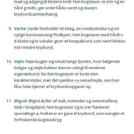
mad og adgang til klintens kridt. Fem bogstaver, to e’er og en
hård g midt i, gør ordet både varmt og skarpt i
krydsordsammenhæng.
Varde
: Varde fastholder sit strøg, sin vestkystnatur og sin
nylige kunstsatsning ‘Flodbyen’. Fem bogstaver med hårdt v-
d skelet og to vokaler giver et kompakt ord, som nemt klinkes
ind i mindre krydsord.
Vejle
: Vejle bugter sig smukt langs fjorden, hvor bølgende
boliger og stejle bakker danner udsigt til moderne
ingeniørkunst. De fem bogstaver er korte men
karakteristiske, især det sjældne v-j-samarbejde, som kan
låse hele hjørner af krydsordsopgaver op.
Ølgod
: Ølgod dufter af malt, markeder og motortrafikvej
midt i Vestjylland. Fem bogstaver og to o’er flankerer
specialtegn ø, hvilket er en gave til krydsord, som mangler et
forfriskende bogstavbryg.