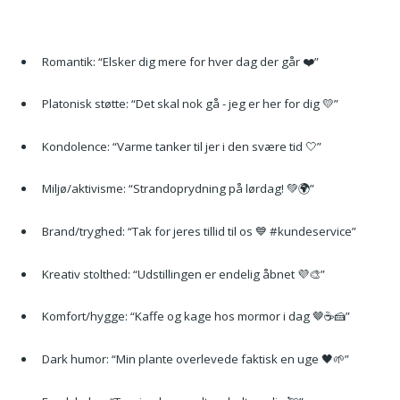
Romantik: “Elsker dig mere for hver dag der går ❤️”
Platonisk støtte: “Det skal nok gå - jeg er her for dig 💛”
Kondolence: “Varme tanker til jer i den svære tid 🤍”
Miljø/aktivisme: “Strandoprydning på lørdag! 💚🌍”
Brand/tryghed: “Tak for jeres tillid til os 💙 #kundeservice”
Kreativ stolthed: “Udstillingen er endelig åbnet 💜🎨”
Komfort/hygge: “Kaffe og kage hos mormor i dag 🤎☕🍰”
Dark humor: “Min plante overlevede faktisk en uge 🖤🌱”