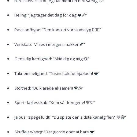
Forelskelse: “Tror jeg har mødt en helt særlig 💘”
Heling: “Jeg tager det dag for dag ❤️‍🩹”
Passion/hype: “Den koncert var sindssyg ❤️‍🔥🔥”
Venskab: “Vi ses i morgen, makker 💕”
Gensidig kærlighed: “Altid dig og mig 💞”
Taknemmelighed: “Tusind tak for hjælpen! ❤️”
Stolthed: “Du klarede eksamen! 💖🎉”
Sportsfællesskab: “Kom så drengene! 💙🤍”
Jalousi (spøgefuldt): “Du spiste den sidste kanelgifler?! 💚😅”
Skuffelse/sorg: “Det gjorde ondt at høre 💔”