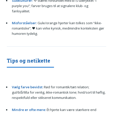
Subkulturer:
💜 stærkt forbundet med BTS-udtrykket “I
purple you”; farver bruges til at signalere klub- og
fanloyalitet.
Misforståelser:
Gule/orange hjerter kan tolkes som “ikke-
romantiske”; 🖤 kan virke kynisk, medmindre konteksten gør
humoren tydelig.
Tips og netikette
Vælg farve bevidst:
Rød for romantik/tæt relation;
gul/blå/lilla for venlig, ikke-romantisk tone; hvid/sort til høflig,
respektfuld eller stiliseret kommunikation.
Mindre er ofte mere:
Ét hjerte kan være stærkere end