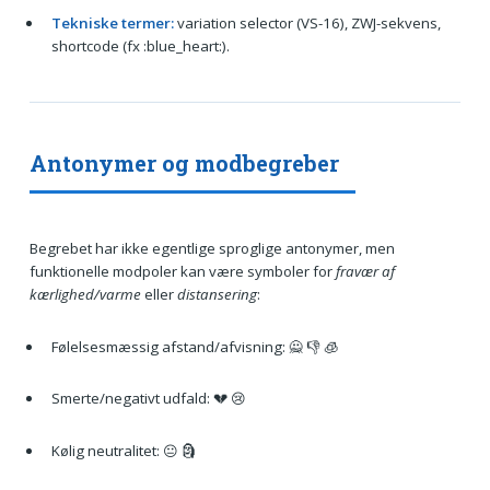
Tekniske termer:
variation selector (VS-16), ZWJ-sekvens,
shortcode (fx :blue_heart:).
Antonymer og modbegreber
Begrebet har ikke egentlige sproglige antonymer, men
funktionelle modpoler kan være symboler for
fravær af
kærlighed/varme
eller
distansering
:
Følelsesmæssig afstand/afvisning: 🙅 👎 🧊
Smerte/negativt udfald: 💔 😢
Kølig neutralitet: 😐 🗿