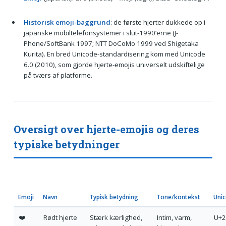
Historisk emoji-baggrund
: de første hjerter dukkede op i
japanske mobiltelefonsystemer i slut-1990’erne (J-
Phone/SoftBank 1997; NTT DoCoMo 1999 ved Shigetaka
Kurita). En bred Unicode-standardisering kom med Unicode
6.0 (2010), som gjorde hjerte-emojis universelt udskiftelige
på tværs af platforme.
Oversigt over hjerte-emojis og deres
typiske betydninger
Emoji
Navn
Typisk betydning
Tone/kontekst
Unic
❤️
Rødt hjerte
Stærk kærlighed,
Intim, varm,
U+2