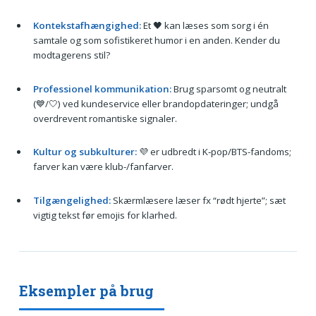
Kontekstafhængighed:
Et 🖤 kan læses som sorg i én
samtale og som sofistikeret humor i en anden. Kender du
modtagerens stil?
Professionel kommunikation:
Brug sparsomt og neutralt
(💙/🤍) ved kundeservice eller brandopdateringer; undgå
overdrevent romantiske signaler.
Kultur og subkulturer:
💜 er udbredt i K‑pop/BTS-fandoms;
farver kan være klub-/fanfarver.
Tilgængelighed:
Skærmlæsere læser fx “rødt hjerte”; sæt
vigtig tekst før emojis for klarhed.
Eksempler på brug