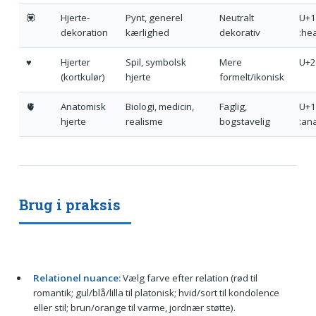
💟
Hjerte-
Pynt, generel
Neutralt
U+1
dekoration
kærlighed
dekorativ
:he
♥️
Hjerter
Spil, symbolsk
Mere
U+2
(kortkulør)
hjerte
formelt/ikonisk
🫀
Anatomisk
Biologi, medicin,
Faglig,
U+1
hjerte
realisme
bogstavelig
:an
Brug i praksis
Relationel nuance:
Vælg farve efter relation (rød til
romantik; gul/blå/lilla til platonisk; hvid/sort til kondolence
eller stil; brun/orange til varme, jordnær støtte).