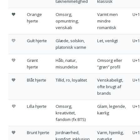
taknemmelighed
klassisk
🧡
Orange
Omsorg,
Varmt men
U+1
hjerte
opmuntring,
mindre
venskab
romantisk
💛
Gult hjerte
Glæde, solskin,
Let, venligt
U+1
platonisk varme
💚
Grønt
Håb, natur,
Omsorg eller
U+1
hjerte
misundelse
“grøn” profil
💙
Blåt hjerte
Tillid, ro, loyalitet
Venskabeligt,
U+1
ofte brugt af
brands
💜
Lilla hjerte
Omsorg,
Glam, legende,
U+1
kreativitet,
kærlig
fandom (fx BTS)
🤎
Brunt hjerte
Jordnærhed,
Varm, hjemlig,
U+1
komfort, inklusion
naturlig