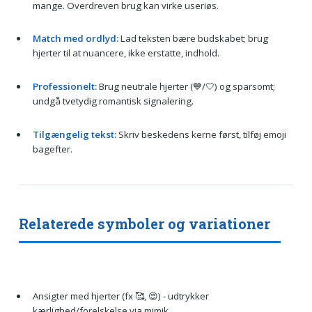
mange. Overdreven brug kan virke useriøs.
Match med ordlyd:
Lad teksten bære budskabet; brug
hjerter til at nuancere, ikke erstatte, indhold.
Professionelt:
Brug neutrale hjerter (💙/🤍) og sparsomt;
undgå tvetydig romantisk signalering.
Tilgængelig tekst:
Skriv beskedens kerne først, tilføj emoji
bagefter.
Relaterede symboler og variationer
Ansigter med hjerter (fx 🥰, 😍) - udtrykker
kærlighed/forelskelse via mimik.