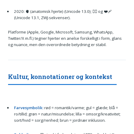
2020: 🫀 (anatomisk hjerte) (Unicode 13.0); ❤️‍🔥 og ❤️‍🩹
(Unicode 13.1, ZWJ-sekvenser).
Platforme (Apple, Google, Microsoft, Samsung, WhatsApp,
Twitter/X m.fl.) tegner hjerter en anelse forskelligt i form, glans
og nuance, men den overordnede betydning er stabil.
Kultur, konnotationer og kontekst
Farvesymbolik:
rød = romantik/varme; gul = glæde; blå =
ro/tillid; grøn = natur/misundelse; lilla = omsorg/kreativitet;
sort/hvid = sorg/renhed; brun = jordnær inklusion.