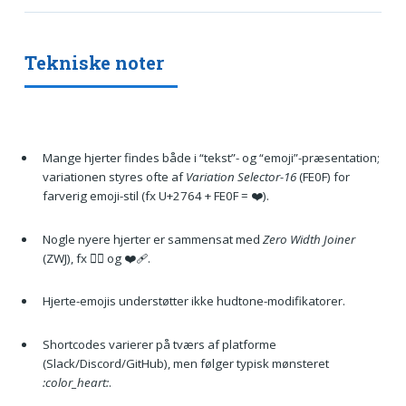
Tekniske noter
Mange hjerter findes både i “tekst”- og “emoji”-præsentation;
variationen styres ofte af
Variation Selector-16
(FE0F) for
farverig emoji-stil (fx U+2764 + FE0F = ❤️).
Nogle nyere hjerter er sammensat med
Zero Width Joiner
(ZWJ), fx ❤️‍🔥 og ❤️‍🩹.
Hjerte-emojis understøtter ikke hudtone-modifikatorer.
Shortcodes varierer på tværs af platforme
(Slack/Discord/GitHub), men følger typisk mønsteret
:color_heart:
.