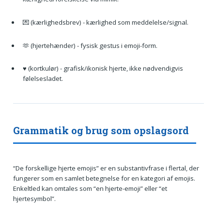
💌 (kærlighedsbrev) - kærlighed som meddelelse/signal.
🫶 (hjertehænder) - fysisk gestus i emoji-form.
♥️ (kortkulør) - grafisk/ikonisk hjerte, ikke nødvendigvis
følelsesladet.
Grammatik og brug som opslagsord
“De forskellige hjerte emojis” er en substantivfrase i flertal, der
fungerer som en samlet betegnelse for en kategori af emojis.
Enkeltled kan omtales som “en hjerte-emoji” eller “et
hjertesymbol”.