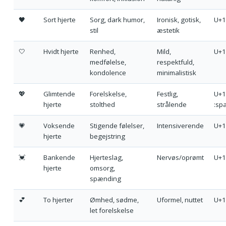
🖤
Sort hjerte
Sorg, dark humor,
Ironisk, gotisk,
U+1
stil
æstetik
🤍
Hvidt hjerte
Renhed,
Mild,
U+1
medfølelse,
respektfuld,
kondolence
minimalistisk
💖
Glimtende
Forelskelse,
Festlig,
U+1
hjerte
stolthed
strålende
:spa
💗
Voksende
Stigende følelser,
Intensiverende
U+1
hjerte
begejstring
💓
Bankende
Hjerteslag,
Nervøs/oprømt
U+1
hjerte
omsorg,
spænding
💕
To hjerter
Ømhed, sødme,
Uformel, nuttet
U+1
let forelskelse