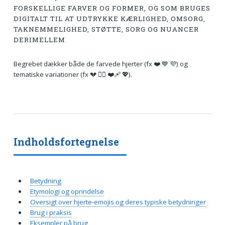
FORSKELLIGE FARVER OG FORMER, OG SOM BRUGES
DIGITALT TIL AT UDTRYKKE KÆRLIGHED, OMSORG,
TAKNEMMELIGHED, STØTTE, SORG OG NUANCER
DERIMELLEM
Begrebet dækker både de farvede hjerter (fx ❤️ 💙 💜) og
tematiske variationer (fx 💔 ❤️‍🔥 ❤️‍🩹 💖).
Indholdsfortegnelse
Betydning
Etymologi og oprindelse
Oversigt over hjerte-emojis og deres typiske betydninger
Brug i praksis
Eksempler på brug