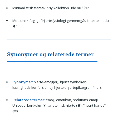
Minimalistisk æstetik: “Ny kollektion ude nu 🤍✨”
Medicinsk fagligt: “Hjertefysiologi gennemgås i næste modul
🫀”
Synonymer og relaterede termer
Synonymer:
hjerte-emoji(er), hjertesymbol(er),
kærlighedsikon(er), emoji-hjerter, hjertepiktogram(mer).
Relaterede termer:
emoji, emotikon, reaktions-emoji,
Unicode, kortkulør (♥️), anatomisk hjerte (🫀), “heart hands”
(🫶).