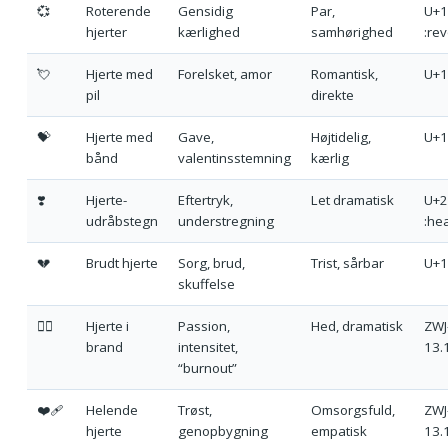
💞
Roterende
Gensidig
Par,
U+1
hjerter
kærlighed
samhørighed
:rev
💘
Hjerte med
Forelsket, amor
Romantisk,
U+1
pil
direkte
💝
Hjerte med
Gave,
Højtidelig,
U+1F
bånd
valentinsstemning
kærlig
❣️
Hjerte-
Eftertryk,
Let dramatisk
U+2
udråbstegn
understregning
:he
💔
Brudt hjerte
Sorg, brud,
Trist, sårbar
U+1
skuffelse
❤️‍🔥
Hjerte i
Passion,
Hed, dramatisk
ZWJ
brand
intensitet,
13.1
“burnout”
❤️‍🩹
Helende
Trøst,
Omsorgsfuld,
ZWJ
hjerte
genopbygning
empatisk
13.