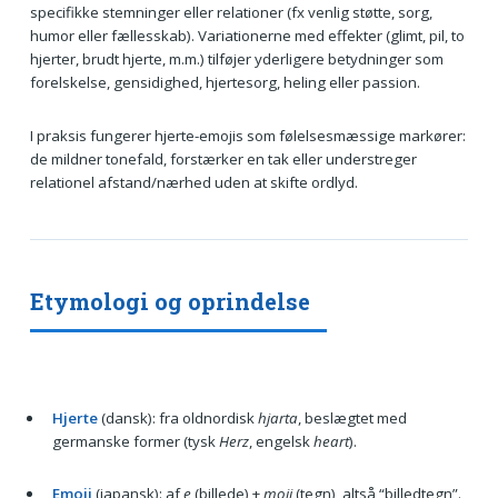
specifikke stemninger eller relationer (fx venlig støtte, sorg,
humor eller fællesskab). Variationerne med effekter (glimt, pil, to
hjerter, brudt hjerte, m.m.) tilføjer yderligere betydninger som
forelskelse, gensidighed, hjertesorg, heling eller passion.
I praksis fungerer hjerte-emojis som følelsesmæssige markører:
de mildner tonefald, forstærker en tak eller understreger
relationel afstand/nærhed uden at skifte ordlyd.
Etymologi og oprindelse
Hjerte
(dansk): fra oldnordisk
hjarta
, beslægtet med
germanske former (tysk
Herz
, engelsk
heart
).
Emoji
(japansk): af
e
(billede) +
moji
(tegn), altså “billedtegn”.