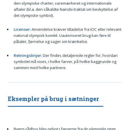
den olympiske charter, varemærkeret og internationale
aftaler (bl.a. den såkaldte Nairobi-traktat om beskyttelse af
det olympiske symbol).
Licenser:
Anvendelse kræver tilladelse fra IOC eller relevant
national olympisk komité. Uautoriseret brug kan føre til
påtaler, fjernelse og sager om krænkelse.
Retningslinjer:
Der findes detaljerede regler for, hvordan
symbolet må vises, i hvilke farver, på hvilke baggrunde og
sammen med hvilke partnere.
Eksempler på brug i sætninger
Byens rådhus blev oplyst i farverne fra
de olympiske ringe