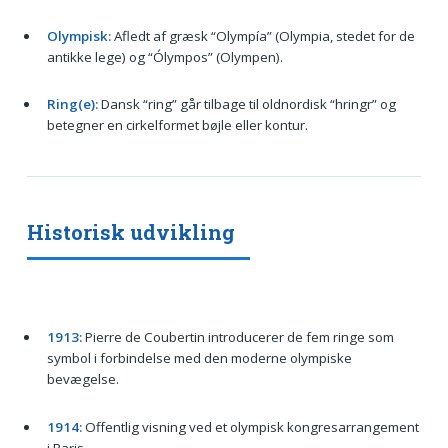
Olympisk:
Afledt af græsk “Olympía” (Olympia, stedet for de
antikke lege) og “Ólympos” (Olympen).
Ring(e):
Dansk “ring” går tilbage til oldnordisk “hringr” og
betegner en cirkelformet bøjle eller kontur.
Historisk udvikling
1913:
Pierre de Coubertin introducerer de fem ringe som
symbol i forbindelse med den moderne olympiske
bevægelse.
1914:
Offentlig visning ved et olympisk kongresarrangement
i Paris.