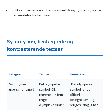
Butikken fjernede merchandise med
de olympiske ringe
efter
henvendelse fra komitéen.
Synonymer, beslægtede og
kontrasterende termer
Kategori
Termer
Bemærkning
Synonymer
Det olympiske
“Det olympiske
(nærsynonymer)
symbol; OL-
symbol” er den
ringene; de fem
officielle
ringe; de
betegnelse; “logo”
olympiske cirkler
bruges i daglig tale,