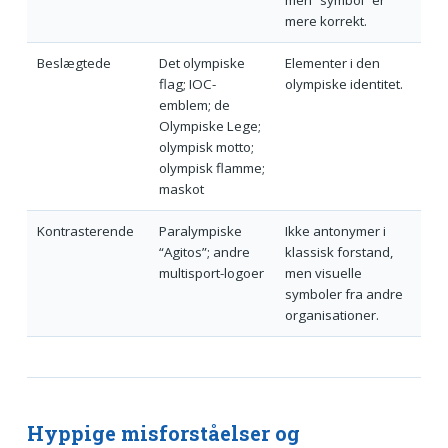
men “symbol” er
mere korrekt.
Beslægtede
Det olympiske
Elementer i den
flag; IOC-
olympiske identitet.
emblem; de
Olympiske Lege;
olympisk motto;
olympisk flamme;
maskot
Kontrasterende
Paralympiske
Ikke antonymer i
“Agitos”; andre
klassisk forstand,
multisport-logoer
men visuelle
symboler fra andre
organisationer.
Hyppige misforståelser og