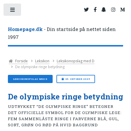
Toggle
Homepage.dk
- Din startside på nettet siden
1997
Forside
Leksikon
Leksikonopslag med D
De olympiske ringe betydning
LEKSIKONOPSLAG MED D
25. OKTOBER 2025
De olympiske ringe betydning
UDTRYKKET “DE OLYMPISKE RINGE” BETEGNER
DET OFFICIELLE SYMBOL FOR DE OLYMPISKE LEGE:
FEM SAMMENLÅSTE RINGE I FARVERNE BLÅ, GUL,
SORT, GRØN OG RØD PÅ HVID BAGGRUND