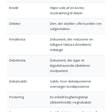
Kredit
Højre side af en konto;
modsætning til debet
Debitor
Den, der skylder; ofte kunden i en
salgsrelation
Kreditnota
Dokument, der reducerer en
tidligere faktura (krediterer
indtægt)
Debetnota
Dokument, der øger et
tilgodehavende (debiterer
modparten)
Debetsaldo
Saldo, hvor debetposterne
overstiger kreditposterne
Postering
En enkelt bogføringslinje
(debet/kredit) i regnskabet