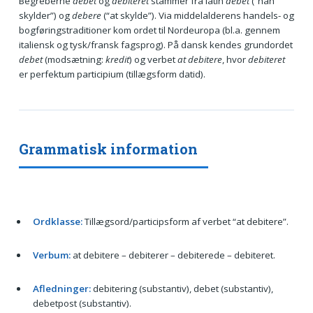
Begreberne
debet
og
debiteret
stammer fra latin
debet
(“han
skylder”) og
debere
(“at skylde”). Via middelalderens handels- og
bogføringstraditioner kom ordet til Nordeuropa (bl.a. gennem
italiensk og tysk/fransk fagsprog). På dansk kendes grundordet
debet
(modsætning:
kredit
) og verbet
at debitere
, hvor
debiteret
er perfektum participium (tillægsform datid).
Grammatisk information
Ordklasse:
Tillægsord/participsform af verbet “at debitere”.
Verbum:
at debitere – debiterer – debiterede – debiteret.
Afledninger:
debitering (substantiv), debet (substantiv),
debetpost (substantiv).