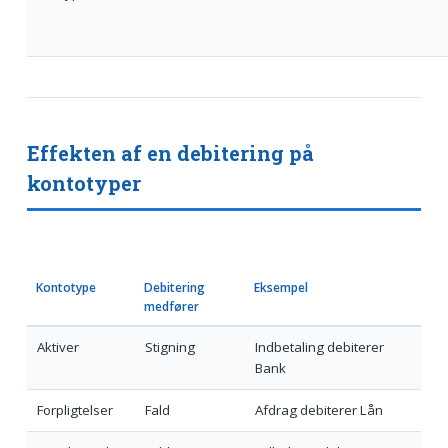
Effekten af en debitering på
kontotyper
Kontotype
Debitering
Eksempel
medfører
Aktiver
Stigning
Indbetaling debiterer
Bank
Forpligtelser
Fald
Afdrag debiterer Lån