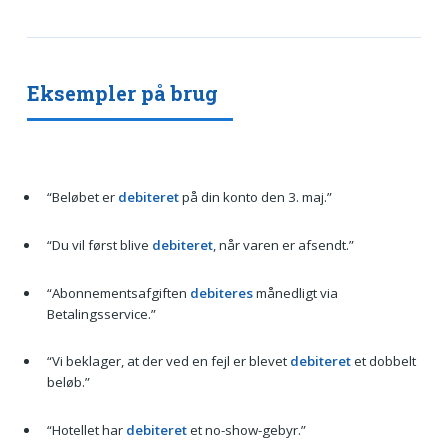
Eksempler på brug
“Beløbet er
debiteret
på din konto den 3. maj.”
“Du vil først blive
debiteret
, når varen er afsendt.”
“Abonnementsafgiften
debiteres
månedligt via
Betalingsservice.”
“Vi beklager, at der ved en fejl er blevet
debiteret
et dobbelt
beløb.”
“Hotellet har
debiteret
et no-show-gebyr.”