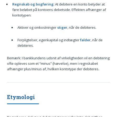
Regnskab og bogføring:
At debitere en konto betyder at
føre beløbet på kontoens debetside. Effekten afhænger af
kontotypen:
Aktiver og omkostninger
stiger
, når de debiteres.
Forpligtelser, egenkapital og indtægter
falder
, når de
debiteres.
Bemærk: I bankkundens udsnit af virkeligheden vil en debitering
ofte opleves som et “minus” (hævelse), men i regnskabet
afhænger plus/minus af, hvilken kontotype der debiteres.
Etymologi