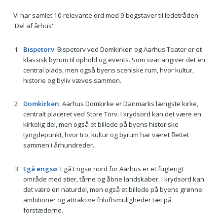
Vi har samlet 10 relevante ord med 9 bogstaver til ledetråden
'Del af århus'.
Bispetorv
: Bispetorv ved Domkirken og Aarhus Teater er et
klassisk byrum til ophold og events. Som svar angiver det en
central plads, men også byens sceniske rum, hvor kultur,
historie og byliv væves sammen.
Domkirken
: Aarhus Domkirke er Danmarks længste kirke,
centralt placeret ved Store Torv. I krydsord kan det være en
kirkelig del, men også et billede på byens historiske
tyngdepunkt, hvor tro, kultur og byrum har været flettet
sammen i århundreder.
Egå engsø
: Egå Engsø nord for Aarhus er et fuglerigt
område med stier, tårne og åbne landskaber. I krydsord kan
det være en naturdel, men også et billede på byens grønne
ambitioner og attraktive friluftsmuligheder tæt på
forstæderne.