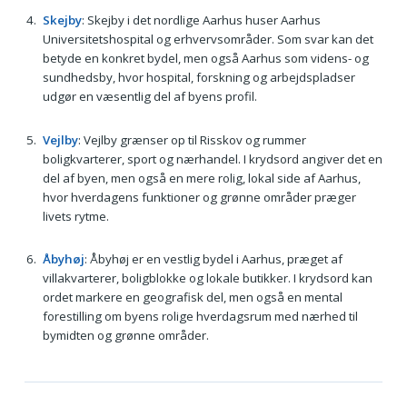
Skejby
: Skejby i det nordlige Aarhus huser Aarhus
Universitetshospital og erhvervsområder. Som svar kan det
betyde en konkret bydel, men også Aarhus som videns- og
sundhedsby, hvor hospital, forskning og arbejdspladser
udgør en væsentlig del af byens profil.
Vejlby
: Vejlby grænser op til Risskov og rummer
boligkvarterer, sport og nærhandel. I krydsord angiver det en
del af byen, men også en mere rolig, lokal side af Aarhus,
hvor hverdagens funktioner og grønne områder præger
livets rytme.
Åbyhøj
: Åbyhøj er en vestlig bydel i Aarhus, præget af
villakvarterer, boligblokke og lokale butikker. I krydsord kan
ordet markere en geografisk del, men også en mental
forestilling om byens rolige hverdagsrum med nærhed til
bymidten og grønne områder.