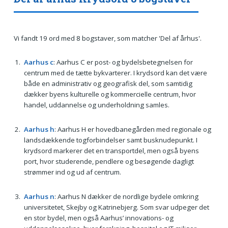
Vi fandt 19 ord med 8 bogstaver, som matcher 'Del af århus'.
Aarhus c
: Aarhus C er post- og bydelsbetegnelsen for
centrum med de tætte bykvarterer. I krydsord kan det være
både en administrativ og geografisk del, som samtidig
dækker byens kulturelle og kommercielle centrum, hvor
handel, uddannelse og underholdning samles.
Aarhus h
: Aarhus H er hovedbanegården med regionale og
landsdækkende togforbindelser samt busknudepunkt. I
krydsord markerer det en transportdel, men også byens
port, hvor studerende, pendlere og besøgende dagligt
strømmer ind og ud af centrum.
Aarhus n
: Aarhus N dækker de nordlige bydele omkring
universitetet, Skejby og Katrinebjerg. Som svar udpeger det
en stor bydel, men også Aarhus’ innovations- og