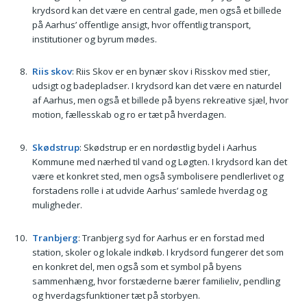
krydsord kan det være en central gade, men også et billede
på Aarhus’ offentlige ansigt, hvor offentlig transport,
institutioner og byrum mødes.
Riis skov
: Riis Skov er en bynær skov i Risskov med stier,
udsigt og badepladser. I krydsord kan det være en naturdel
af Aarhus, men også et billede på byens rekreative sjæl, hvor
motion, fællesskab og ro er tæt på hverdagen.
Skødstrup
: Skødstrup er en nordøstlig bydel i Aarhus
Kommune med nærhed til vand og Løgten. I krydsord kan det
være et konkret sted, men også symbolisere pendlerlivet og
forstadens rolle i at udvide Aarhus’ samlede hverdag og
muligheder.
Tranbjerg
: Tranbjerg syd for Aarhus er en forstad med
station, skoler og lokale indkøb. I krydsord fungerer det som
en konkret del, men også som et symbol på byens
sammenhæng, hvor forstæderne bærer familieliv, pendling
og hverdagsfunktioner tæt på storbyen.