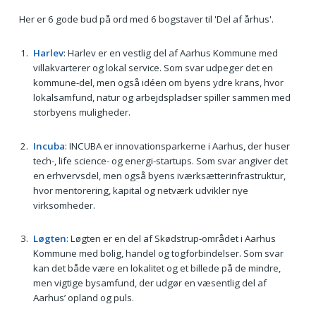
Her er 6 gode bud på ord med 6 bogstaver til 'Del af århus'.
Harlev
: Harlev er en vestlig del af Aarhus Kommune med
villakvarterer og lokal service. Som svar udpeger det en
kommune-del, men også idéen om byens ydre krans, hvor
lokalsamfund, natur og arbejdspladser spiller sammen med
storbyens muligheder.
Incuba
: INCUBA er innovationsparkerne i Aarhus, der huser
tech-, life science- og energi-startups. Som svar angiver det
en erhvervsdel, men også byens iværksætterinfrastruktur,
hvor mentorering, kapital og netværk udvikler nye
virksomheder.
Løgten
: Løgten er en del af Skødstrup-området i Aarhus
Kommune med bolig, handel og togforbindelser. Som svar
kan det både være en lokalitet og et billede på de mindre,
men vigtige bysamfund, der udgør en væsentlig del af
Aarhus’ opland og puls.