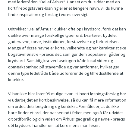
med ledetråden "Del af Århus". Uanset om du sidder med en
kort firebogstavers-løsning eller et længere navn, vil du kunne
finde inspiration og forslag i vores oversigt.
Udtrykket "Del af Århus" dukker ofte op i krydsord, fordi det kan
dække over mange forskellige typer ord: kvarterer, bydele,
gadenavne, torve, institutioner, forstavelser og forkortelser.
Mange af disse navne er korte, velkendte og har karakteristiske
bogstavmønstre - præcis det, som gør dem populære i gåder og
krydsord. Samtidig kræver løsningen både lokal viden og
opmærksomhed på stavemåde og variantformer, hvilket gør
denne type ledetråde både udfordrende og tilfredsstillende at
knække.
Vi har ikke blot listet 99 mulige svar - til hvert løsningsforslag har
vi udarbejdet en kort beskrivelse, så du kan få mere information
om ordet, dets betydning og kontekst. Formålet er, at du ikke
bare finder et ord, der passer ind i feltet, men også får udvidet
dit ordforråd og din viden om Århus’ geografi og navne - præcis
dét krydsord handler om: at lære mens man løser.