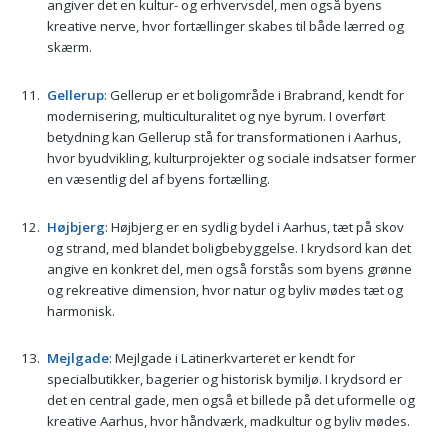
angiver det en kultur- og erhvervsdel, men også byens
kreative nerve, hvor fortællinger skabes til både lærred og
skærm.
Gellerup
: Gellerup er et boligområde i Brabrand, kendt for
modernisering, multiculturalitet og nye byrum. I overført
betydning kan Gellerup stå for transformationen i Aarhus,
hvor byudvikling, kulturprojekter og sociale indsatser former
en væsentlig del af byens fortælling.
Højbjerg
: Højbjerg er en sydlig bydel i Aarhus, tæt på skov
og strand, med blandet boligbebyggelse. I krydsord kan det
angive en konkret del, men også forstås som byens grønne
og rekreative dimension, hvor natur og byliv mødes tæt og
harmonisk.
Mejlgade
: Mejlgade i Latinerkvarteret er kendt for
specialbutikker, bagerier og historisk bymiljø. I krydsord er
det en central gade, men også et billede på det uformelle og
kreative Aarhus, hvor håndværk, madkultur og byliv mødes.