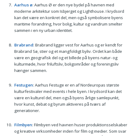
Aarhus ø
: Aarhus Ø er den nye bydel på havnen med
moderne arkitektur som Isbjerget og Lighthouse. I krydsord
kan det være en konkret del, men også symbolisere byens
maritime forandring, hvor bolig, kultur og vandrum smelter
sammen i en ny urban identitet.
Brabrand
: Brabrand ligger vest for Aarhus og er kendt for
Brabrand Sø, stier og et mangfoldigt byliv. Ordet kan både
være en geografisk del og et billede på byens natur- og
kulturmøde, hvor friluftsliv, boligområder og foreningsliv
hænger sammen.
Festugen
: Aarhus Festuge er en af Nordeuropas største
kulturfestivaler med events i hele byen. I krydsord kan det
være en kulturel del, men også byens årlige samlepunkt,
hvor kunst, debat og byrum aktiveres på tværs af
generationer.
Filmbyen
: Filmbyen ved havnen huser produktionsselskaber
og kreative virksomheder inden for film og medier. Som svar