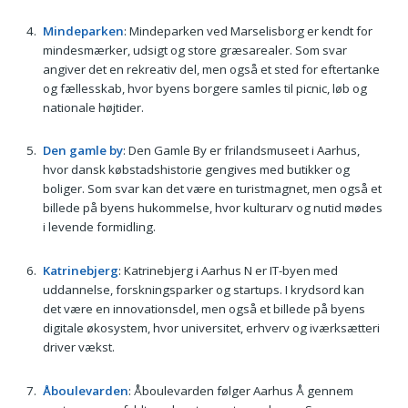
Mindeparken
: Mindeparken ved Marselisborg er kendt for
mindesmærker, udsigt og store græsarealer. Som svar
angiver det en rekreativ del, men også et sted for eftertanke
og fællesskab, hvor byens borgere samles til picnic, løb og
nationale højtider.
Den gamle by
: Den Gamle By er frilandsmuseet i Aarhus,
hvor dansk købstadshistorie gengives med butikker og
boliger. Som svar kan det være en turistmagnet, men også et
billede på byens hukommelse, hvor kulturarv og nutid mødes
i levende formidling.
Katrinebjerg
: Katrinebjerg i Aarhus N er IT-byen med
uddannelse, forskningsparker og startups. I krydsord kan
det være en innovationsdel, men også et billede på byens
digitale økosystem, hvor universitet, erhverv og iværksætteri
driver vækst.
Åboulevarden
: Åboulevarden følger Aarhus Å gennem