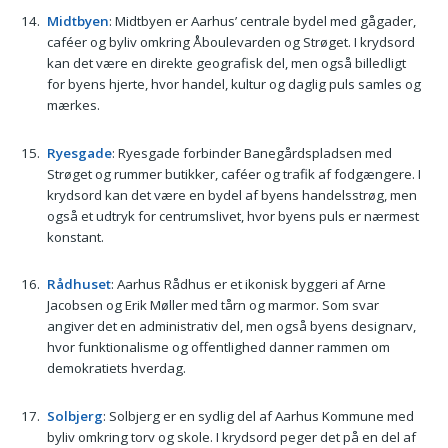
Midtbyen
: Midtbyen er Aarhus’ centrale bydel med gågader,
caféer og byliv omkring Åboulevarden og Strøget. I krydsord
kan det være en direkte geografisk del, men også billedligt
for byens hjerte, hvor handel, kultur og daglig puls samles og
mærkes.
Ryesgade
: Ryesgade forbinder Banegårdspladsen med
Strøget og rummer butikker, caféer og trafik af fodgængere. I
krydsord kan det være en bydel af byens handelsstrøg, men
også et udtryk for centrumslivet, hvor byens puls er nærmest
konstant.
Rådhuset
: Aarhus Rådhus er et ikonisk byggeri af Arne
Jacobsen og Erik Møller med tårn og marmor. Som svar
angiver det en administrativ del, men også byens designarv,
hvor funktionalisme og offentlighed danner rammen om
demokratiets hverdag.
Solbjerg
: Solbjerg er en sydlig del af Aarhus Kommune med
byliv omkring torv og skole. I krydsord peger det på en del af