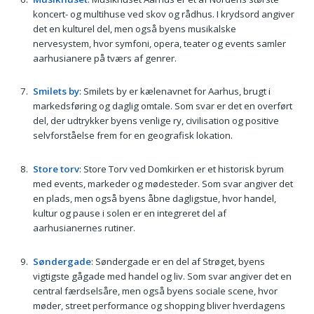
koncert- og multihuse ved skov og rådhus. I krydsord angiver
det en kulturel del, men også byens musikalske
nervesystem, hvor symfoni, opera, teater og events samler
aarhusianere på tværs af genrer.
Smilets by
: Smilets by er kælenavnet for Aarhus, brugt i
markedsføring og daglig omtale. Som svar er det en overført
del, der udtrykker byens venlige ry, civilisation og positive
selvforståelse frem for en geografisk lokation.
Store torv
: Store Torv ved Domkirken er et historisk byrum
med events, markeder og mødesteder. Som svar angiver det
en plads, men også byens åbne dagligstue, hvor handel,
kultur og pause i solen er en integreret del af
aarhusianernes rutiner.
Søndergade
: Søndergade er en del af Strøget, byens
vigtigste gågade med handel og liv. Som svar angiver det en
central færdselsåre, men også byens sociale scene, hvor
møder, street performance og shopping bliver hverdagens