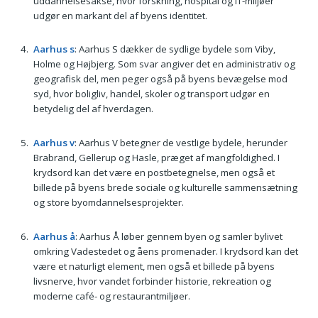
uddannelsesakse, hvor forskning, hospital og IT-miljøer
udgør en markant del af byens identitet.
Aarhus s
: Aarhus S dækker de sydlige bydele som Viby,
Holme og Højbjerg. Som svar angiver det en administrativ og
geografisk del, men peger også på byens bevægelse mod
syd, hvor boligliv, handel, skoler og transport udgør en
betydelig del af hverdagen.
Aarhus v
: Aarhus V betegner de vestlige bydele, herunder
Brabrand, Gellerup og Hasle, præget af mangfoldighed. I
krydsord kan det være en postbetegnelse, men også et
billede på byens brede sociale og kulturelle sammensætning
og store byomdannelsesprojekter.
Aarhus å
: Aarhus Å løber gennem byen og samler bylivet
omkring Vadestedet og åens promenader. I krydsord kan det
være et naturligt element, men også et billede på byens
livsnerve, hvor vandet forbinder historie, rekreation og
moderne café- og restaurantmiljøer.