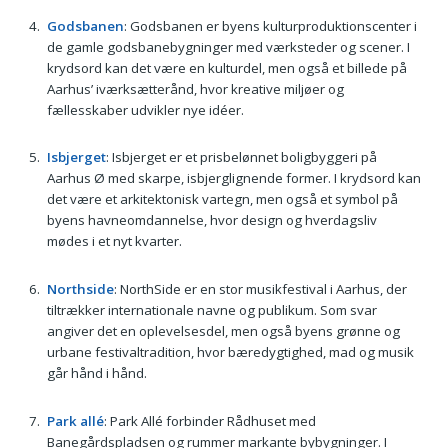
Godsbanen
: Godsbanen er byens kulturproduktionscenter i
de gamle godsbanebygninger med værksteder og scener. I
krydsord kan det være en kulturdel, men også et billede på
Aarhus’ iværksætterånd, hvor kreative miljøer og
fællesskaber udvikler nye idéer.
Isbjerget
: Isbjerget er et prisbelønnet boligbyggeri på
Aarhus Ø med skarpe, isbjerglignende former. I krydsord kan
det være et arkitektonisk vartegn, men også et symbol på
byens havneomdannelse, hvor design og hverdagsliv
mødes i et nyt kvarter.
Northside
: NorthSide er en stor musikfestival i Aarhus, der
tiltrækker internationale navne og publikum. Som svar
angiver det en oplevelsesdel, men også byens grønne og
urbane festivaltradition, hvor bæredygtighed, mad og musik
går hånd i hånd.
Park allé
: Park Allé forbinder Rådhuset med
Banegårdspladsen og rummer markante bybygninger. I