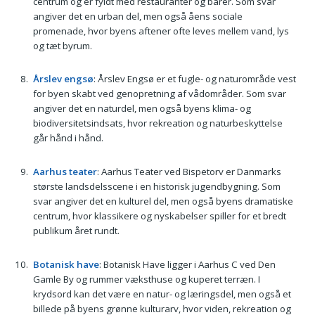
centrum og er fyldt med restauranter og barer. Som svar
angiver det en urban del, men også åens sociale
promenade, hvor byens aftener ofte leves mellem vand, lys
og tæt byrum.
Årslev engsø
: Årslev Engsø er et fugle- og naturområde vest
for byen skabt ved genopretning af vådområder. Som svar
angiver det en naturdel, men også byens klima- og
biodiversitetsindsats, hvor rekreation og naturbeskyttelse
går hånd i hånd.
Aarhus teater
: Aarhus Teater ved Bispetorv er Danmarks
største landsdelsscene i en historisk jugendbygning. Som
svar angiver det en kulturel del, men også byens dramatiske
centrum, hvor klassikere og nyskabelser spiller for et bredt
publikum året rundt.
Botanisk have
: Botanisk Have ligger i Aarhus C ved Den
Gamle By og rummer væksthuse og kuperet terræn. I
krydsord kan det være en natur- og læringsdel, men også et
billede på byens grønne kulturarv, hvor viden, rekreation og