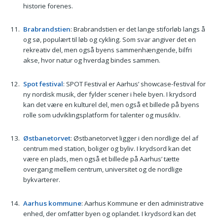
historie forenes.
Brabrandstien
: Brabrandstien er det lange stiforløb langs å
og sø, populært til løb og cykling. Som svar angiver det en
rekreativ del, men også byens sammenhængende, bilfri
akse, hvor natur og hverdag bindes sammen.
Spot festival
: SPOT Festival er Aarhus’ showcase-festival for
ny nordisk musik, der fylder scener i hele byen. I krydsord
kan det være en kulturel del, men også et billede på byens
rolle som udviklingsplatform for talenter og musikliv.
Østbanetorvet
: Østbanetorvet ligger i den nordlige del af
centrum med station, boliger og byliv. I krydsord kan det
være en plads, men også et billede på Aarhus’ tætte
overgang mellem centrum, universitet og de nordlige
bykvarterer.
Aarhus kommune
: Aarhus Kommune er den administrative
enhed, der omfatter byen og oplandet. I krydsord kan det