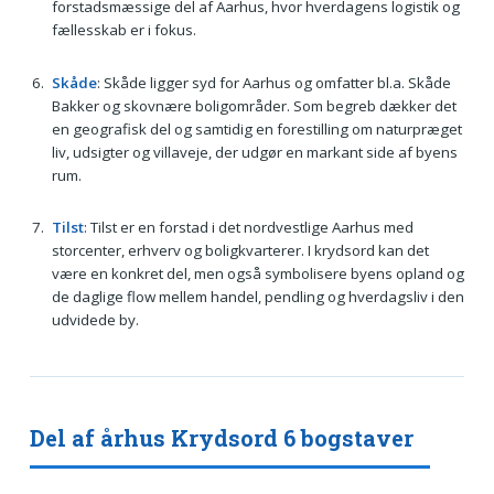
forstadsmæssige del af Aarhus, hvor hverdagens logistik og
fællesskab er i fokus.
Skåde
: Skåde ligger syd for Aarhus og omfatter bl.a. Skåde
Bakker og skovnære boligområder. Som begreb dækker det
en geografisk del og samtidig en forestilling om naturpræget
liv, udsigter og villaveje, der udgør en markant side af byens
rum.
Tilst
: Tilst er en forstad i det nordvestlige Aarhus med
storcenter, erhverv og boligkvarterer. I krydsord kan det
være en konkret del, men også symbolisere byens opland og
de daglige flow mellem handel, pendling og hverdagsliv i den
udvidede by.
Del af århus Krydsord 6 bogstaver