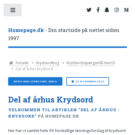
Toggle
Homepage.dk
- Din startside på nettet siden
1997
Forside
Krydsordbog
Krydsordsspørgsmål med D
Del af århus Krydsord
KRYDSORDSSPØRGSMÅL MED D
25. NOVEMBER 2025
Del af århus Krydsord
VELKOMMEN TIL ARTIKLEN "DEL AF ÅRHUS -
KRYDSORD"
PÅ HOMEPAGE.DK
Her har vi samlet hele 99 forskellige løsningsforslag til krydsord