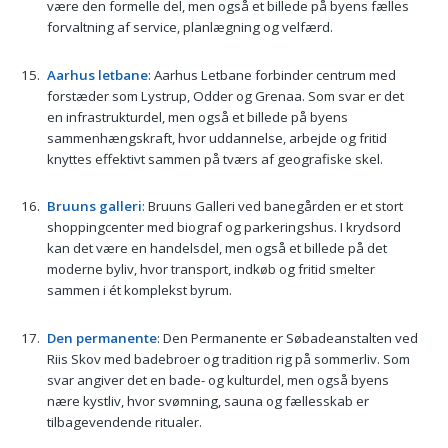
være den formelle del, men også et billede på byens fælles
forvaltning af service, planlægning og velfærd.
Aarhus letbane
: Aarhus Letbane forbinder centrum med
forstæder som Lystrup, Odder og Grenaa. Som svar er det
en infrastrukturdel, men også et billede på byens
sammenhængskraft, hvor uddannelse, arbejde og fritid
knyttes effektivt sammen på tværs af geografiske skel.
Bruuns galleri
: Bruuns Galleri ved banegården er et stort
shoppingcenter med biograf og parkeringshus. I krydsord
kan det være en handelsdel, men også et billede på det
moderne byliv, hvor transport, indkøb og fritid smelter
sammen i ét komplekst byrum.
Den permanente
: Den Permanente er Søbadeanstalten ved
Riis Skov med badebroer og tradition rig på sommerliv. Som
svar angiver det en bade- og kulturdel, men også byens
nære kystliv, hvor svømning, sauna og fællesskab er
tilbagevendende ritualer.