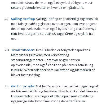
en administrativ del, men også et symbol på byens mest
tætte og levende kvarterer, hvor alt er i gåafstand.
Salling rooftop
: Salling Rooftop er et offentligt taglandskab
med udsigt, café og glasbro over Strøget. Som svar angiver
det en oplevelsesdel, men også byens hang til at åbne nye
rum, hvor borgerne ser Aarhus’ tage, tårne og skyline fra
oven.
Tivoli friheden
: Tivoli Friheden er forlystelsesparken i
Marselisborgskovene med koncerter og
sæsonarrangementer. Som svar angiver det en
oplevelsesdel, men også et billede på Aarhus’ familie- og
kulturliv, hvor traditioner som Halloween og julemarked er
blevet faste indslag.
Øst for paradis
: Øst for Paradis er den uafhængige biograf i
Aarhus med artfilm og festivaler. I krydsord kan det være en
kulturinstitution, men også et billede på byens cinefile og
nysgerrige side, hvor filmkunst og debatter får rum.