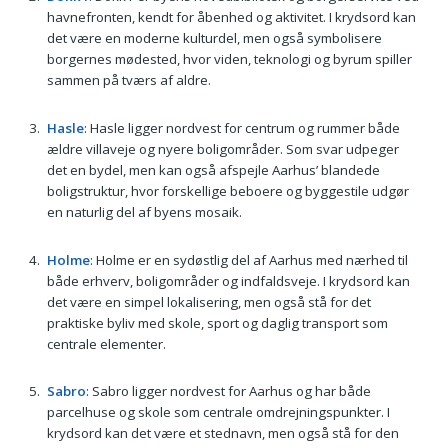
havnefronten, kendt for åbenhed og aktivitet. I krydsord kan
det være en moderne kulturdel, men også symbolisere
borgernes mødested, hvor viden, teknologi og byrum spiller
sammen på tværs af aldre.
Hasle
: Hasle ligger nordvest for centrum og rummer både
ældre villaveje og nyere boligområder. Som svar udpeger
det en bydel, men kan også afspejle Aarhus’ blandede
boligstruktur, hvor forskellige beboere og byggestile udgør
en naturlig del af byens mosaik.
Holme
: Holme er en sydøstlig del af Aarhus med nærhed til
både erhverv, boligområder og indfaldsveje. I krydsord kan
det være en simpel lokalisering, men også stå for det
praktiske byliv med skole, sport og daglig transport som
centrale elementer.
Sabro
: Sabro ligger nordvest for Aarhus og har både
parcelhuse og skole som centrale omdrejningspunkter. I
krydsord kan det være et stednavn, men også stå for den