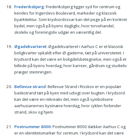
Frederiksbjerg
: Frederiksbjerg ligger syd for centrum og
kendes for Ingerslevs Boulevard, markeder og klassisk
byarkitektur. Som krydsordssvar kan det pege på en konkret
bydel, men også på byens dagligliv, hvor torvehandel,
skoleliv og foreningsliv udgør en væsentlig del.
Øgadekvarteret
: Øgadekvarteret i Aarhus C er et klassisk
boligkvarter opkaldt efter Ø-gaderne, tæt på universitetet. I
krydsord kan det være en boligdelsbetegnelse, men også et
billede på byens hverdag, hvor karreer, gårdrum og studieliv
præger stemningen.
Bellevue strand
: Bellevue Strand i Risskov er en populær
badestrand tæt på byen med udsigt over bugten. I krydsord
kan det være en rekreativ del, men også symbolisere
aarhusianernes kystnære hverdag, hvor cyklen forbinder
strand, skov og hjem.
Postnummer 8000
: Postnummer 8000 dækker Aarhus C og
er en identitetsmarkør for centrum. I krydsord kan det være