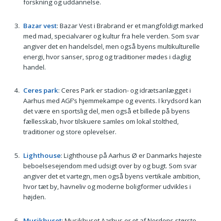
forskning og uddannelse.
Bazar vest
: Bazar Vest i Brabrand er et mangfoldigt marked
med mad, specialvarer og kultur fra hele verden. Som svar
angiver det en handelsdel, men også byens multikulturelle
energi, hvor sanser, sprog og traditioner mødes i daglig
handel.
Ceres park
: Ceres Park er stadion- og idrætsanlægget i
Aarhus med AGF’s hjemmekampe og events. I krydsord kan
det være en sportslig del, men også et billede på byens
fællesskab, hvor tilskuere samles om lokal stolthed,
traditioner og store oplevelser.
Lighthouse
: Lighthouse på Aarhus Ø er Danmarks højeste
beboelsesejendom med udsigt over by og bugt. Som svar
angiver det et vartegn, men også byens vertikale ambition,
hvor tæt by, havneliv og moderne boligformer udvikles i
højden.
Musikhuset
: Musikhuset Aarhus er et af Nordens største