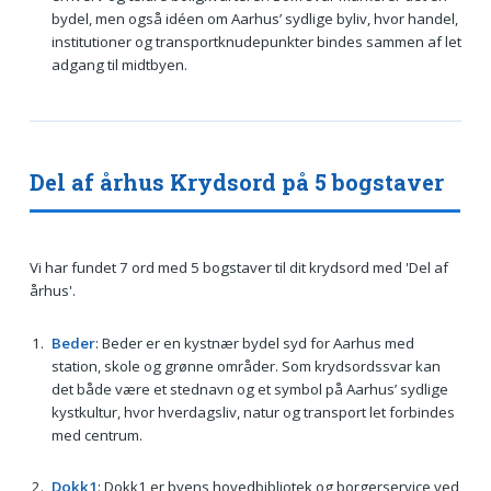
bydel, men også idéen om Aarhus’ sydlige byliv, hvor handel,
institutioner og transportknudepunkter bindes sammen af let
adgang til midtbyen.
Del af århus Krydsord på 5 bogstaver
Vi har fundet 7 ord med 5 bogstaver til dit krydsord med 'Del af
århus'.
Beder
: Beder er en kystnær bydel syd for Aarhus med
station, skole og grønne områder. Som krydsordssvar kan
det både være et stednavn og et symbol på Aarhus’ sydlige
kystkultur, hvor hverdagsliv, natur og transport let forbindes
med centrum.
Dokk1
: Dokk1 er byens hovedbibliotek og borgerservice ved