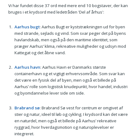
Vi har fundet disse 37 ord med mere end 10 bogstaver, der kan
bruges i et krydsord med ledetråden 'Del af århus':
Aarhus bugt
: Aarhus Bugt er kyststrækningen ud for byen
med strande, sejlads og vind. Som svar peger det på byens
havlandskab, men også på den maritime identitet, som
præger Aarhus’ klima, rekreative muligheder og udsyn mod
Kattegat og det åbne vand.
Aarhus havn
: Aarhus Havn er Danmarks største
containerhavn og et vigtigt erhvervsområde. Som svar kan
det være en fysisk del af byen, men også et billede på
Aarhus’ rolle som logistisk knudepunkt, hvor handel, industri
og byomdannelse lever side om side.
Brabrand sø
: Brabrand Sø vest for centrum er omgivet af
stier og natur, ideel til løb og cykling. I krydsord kan det være
en naturdel, men også et billede på Aarhus’ rekreative
ryggrad, hvor hverdagsmotion og naturoplevelser er
integreret.