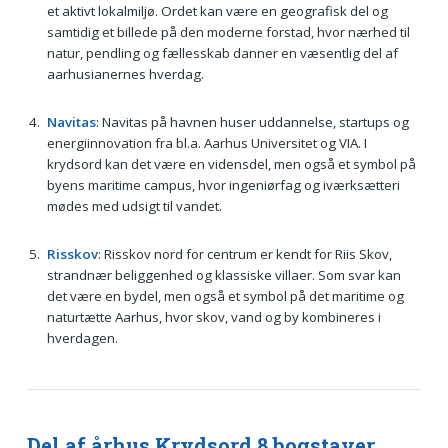
et aktivt lokalmiljø. Ordet kan være en geografisk del og
samtidig et billede på den moderne forstad, hvor nærhed til
natur, pendling og fællesskab danner en væsentlig del af
aarhusianernes hverdag.
Navitas
: Navitas på havnen huser uddannelse, startups og
energiinnovation fra bl.a. Aarhus Universitet og VIA. I
krydsord kan det være en vidensdel, men også et symbol på
byens maritime campus, hvor ingeniørfag og iværksætteri
mødes med udsigt til vandet.
Risskov
: Risskov nord for centrum er kendt for Riis Skov,
strandnær beliggenhed og klassiske villaer. Som svar kan
det være en bydel, men også et symbol på det maritime og
naturtætte Aarhus, hvor skov, vand og by kombineres i
hverdagen.
Del af århus Krydsord 8 bogstaver