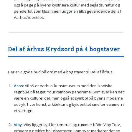
også pege på byens kystnære kultur med sejlads, natur og
pendlerliv, som tilsammen udgør en tilbagevendende del af
Aarhus’ identitet.
Del af århus Krydsord på 4 bogstaver
Her er 2 gode bud på ord med 4 bogstaver til 'Del af århus'.
Aros
: ARoS er Aarhus’ kunstmuseum med den ikoniske
regnbue på taget, Your rainbow panorama. Som svar kan det
være en kulturel del, men også et symbol på byens moderne
udtryk, hvor kunst, arkitektur og byidentitet smelter sammen i
ét vartegn.
Viby
: Viby ligger syd for centrum og rummer både Viby Torv,
erhverv og ældre boligkvarterer. Som svar markerer det en