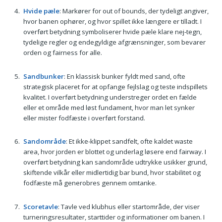
Hvide pæle
: Markører for out of bounds, der tydeligt angiver,
hvor banen ophører, og hvor spillet ikke længere er tilladt. I
overført betydning symboliserer hvide pæle klare nej-tegn,
tydelige regler og endegyldige afgrænsninger, som bevarer
orden og fairness for alle.
Sandbunker
: En klassisk bunker fyldt med sand, ofte
strategisk placeret for at opfange fejlslag og teste indspillets
kvalitet. I overført betydning understreger ordet en fælde
eller et område med løst fundament, hvor man let synker
eller mister fodfæste i overført forstand.
Sandområde
: Et ikke-klippet sandfelt, ofte kaldet waste
area, hvor jorden er blottet og underlag løsere end fairway. I
overført betydning kan sandområde udtrykke usikker grund,
skiftende vilkår eller midlertidig bar bund, hvor stabilitet og
fodfæste må generobres gennem omtanke.
Scoretavle
: Tavle ved klubhus eller startområde, der viser
turneringsresultater, starttider og informationer om banen. I