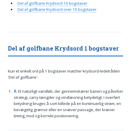
Del af golfbane Krydsord 10 bogstaver
Del af golfbane Krydsord over 10 bogstaver
Del af golfbane Krydsord 1 bogstaver
Kun et enkelt ord på 1 bogstaver matcher krydsord-ledetråden
'Del af golfbane'.
Å
: Et naturligt vandløb, der gennemskærer banen og påvirker
strategi, carry-længder og vindlæsning betydeligt. I overført
betydning bruges å som billede på en kontinuerlig strøm, en
bevægelig grænse eller en snæver passage, der kræver
timing, mod og korrekt positionering.