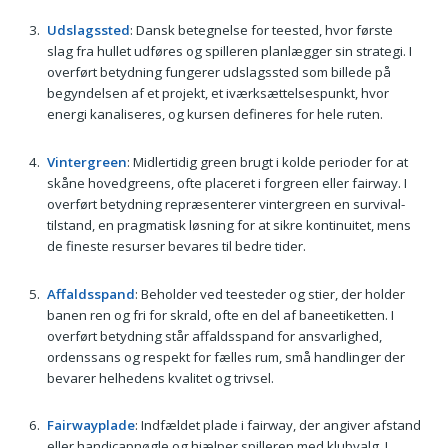
Udslagssted
: Dansk betegnelse for teested, hvor første
slag fra hullet udføres og spilleren planlægger sin strategi. I
overført betydning fungerer udslagssted som billede på
begyndelsen af et projekt, et iværksættelsespunkt, hvor
energi kanaliseres, og kursen defineres for hele ruten.
Vintergreen
: Midlertidig green brugt i kolde perioder for at
skåne hovedgreens, ofte placeret i forgreen eller fairway. I
overført betydning repræsenterer vintergreen en survival-
tilstand, en pragmatisk løsning for at sikre kontinuitet, mens
de fineste resurser bevares til bedre tider.
Affaldsspand
: Beholder ved teesteder og stier, der holder
banen ren og fri for skrald, ofte en del af baneetiketten. I
overført betydning står affaldsspand for ansvarlighed,
ordenssans og respekt for fælles rum, små handlinger der
bevarer helhedens kvalitet og trivsel.
Fairwayplade
: Indfældet plade i fairway, der angiver afstand
eller handicapnøgle og hjælper spilleren med klubvalg. I