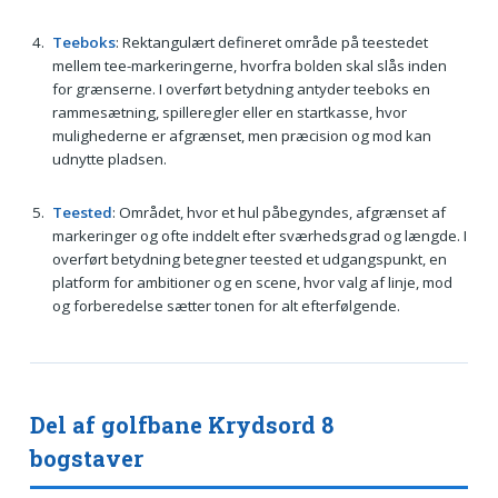
Teeboks
: Rektangulært defineret område på teestedet
mellem tee-markeringerne, hvorfra bolden skal slås inden
for grænserne. I overført betydning antyder teeboks en
rammesætning, spilleregler eller en startkasse, hvor
mulighederne er afgrænset, men præcision og mod kan
udnytte pladsen.
Teested
: Området, hvor et hul påbegyndes, afgrænset af
markeringer og ofte inddelt efter sværhedsgrad og længde. I
overført betydning betegner teested et udgangspunkt, en
platform for ambitioner og en scene, hvor valg af linje, mod
og forberedelse sætter tonen for alt efterfølgende.
Del af golfbane Krydsord 8
bogstaver