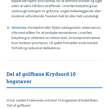
klippet lidt højere end fairway for at definere bredde og sigte
uden at være hårdest straffende. I overført betydning kan
semirough betegne en gråzone, noget mellemliggende eller
moderat udfordrende, hverken helt let eller helt vanskeligt.
Vintertee
: Forstærket eller flyttet udslagssted i vintersæson,
ofte med måtter for at beskytte teestederne. I overført
betydning er vintertee en robust start, en kompromisramme
hvor funktion prioriteres, så spillet fortsætter trods barske
forhold og reduceret delikatesse.
Del af golfbane Krydsord 10
bogstaver
Vi har samlet 9 relevante ord med 10 bogstaver til ledetråden
'Del af golfbane'.