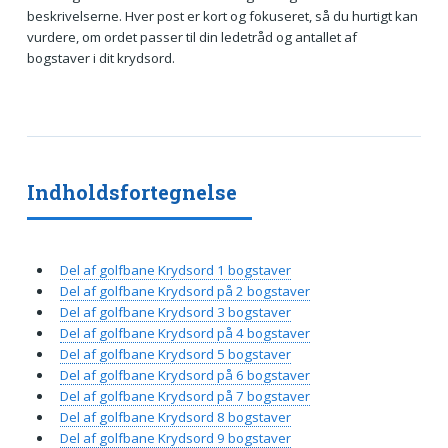
beskrivelserne. Hver post er kort og fokuseret, så du hurtigt kan
vurdere, om ordet passer til din ledetråd og antallet af
bogstaver i dit krydsord.
Indholdsfortegnelse
Del af golfbane Krydsord 1 bogstaver
Del af golfbane Krydsord på 2 bogstaver
Del af golfbane Krydsord 3 bogstaver
Del af golfbane Krydsord på 4 bogstaver
Del af golfbane Krydsord 5 bogstaver
Del af golfbane Krydsord på 6 bogstaver
Del af golfbane Krydsord på 7 bogstaver
Del af golfbane Krydsord 8 bogstaver
Del af golfbane Krydsord 9 bogstaver