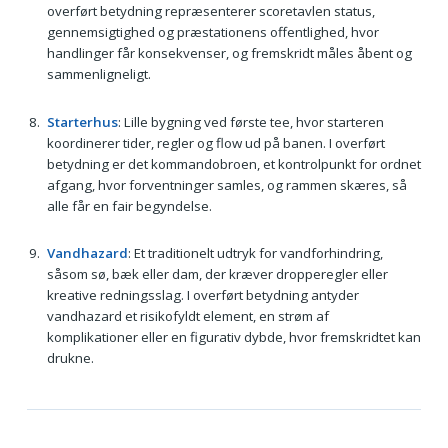
overført betydning repræsenterer scoretavlen status,
gennemsigtighed og præstationens offentlighed, hvor
handlinger får konsekvenser, og fremskridt måles åbent og
sammenligneligt.
Starterhus
: Lille bygning ved første tee, hvor starteren
koordinerer tider, regler og flow ud på banen. I overført
betydning er det kommandobroen, et kontrolpunkt for ordnet
afgang, hvor forventninger samles, og rammen skæres, så
alle får en fair begyndelse.
Vandhazard
: Et traditionelt udtryk for vandforhindring,
såsom sø, bæk eller dam, der kræver dropperegler eller
kreative redningsslag. I overført betydning antyder
vandhazard et risikofyldt element, en strøm af
komplikationer eller en figurativ dybde, hvor fremskridtet kan
drukne.