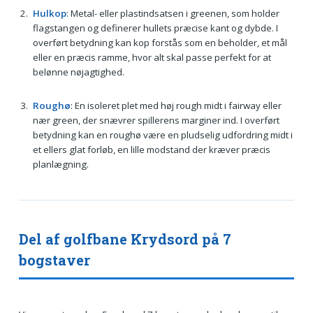
Hulkop
: Metal- eller plastindsatsen i greenen, som holder
flagstangen og definerer hullets præcise kant og dybde. I
overført betydning kan kop forstås som en beholder, et mål
eller en præcis ramme, hvor alt skal passe perfekt for at
belønne nøjagtighed.
Roughø
: En isoleret plet med høj rough midt i fairway eller
nær green, der snævrer spillerens marginer ind. I overført
betydning kan en roughø være en pludselig udfordring midt i
et ellers glat forløb, en lille modstand der kræver præcis
planlægning.
Del af golfbane Krydsord på 7
bogstaver