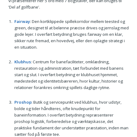
Vi præsenterer her 5 ord med 7 bogstaver, der kan bruges til
'Del af golfbane'.
Fairway
: Den kortklippede spillekorridor mellem teested og
green, designet til at belønne præcise drives og jernslag med
gode lejer. I overført betydning bruges fairway om en klar,
sikker rute fremad, en hovedvej, eller den oplagte strategi i
en situation.
Klubhus
: Centrum for banefaciliteter, omklædning,
restauration og administration, tæt forbundet med banens
start og slut. I overført betydning er klubhuset hjemmet,
mødestedet og identitetsbæreren, hvor kultur, historier og
relationer forankres omkring spillets daglige rytme.
Proshop
: Butik og servicepunkt ved klubhus, hvor udstyr,
bolde og tider håndteres, ofte knudepunkt for
baneinformation. I overført betydning repræsenterer
proshop logistik, forberedelse og værktøjskasse, det
praktiske fundament der understøtter præstation, inden man
sætter fod på første tee.