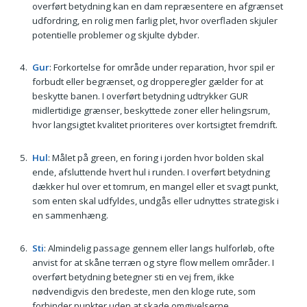
overført betydning kan en dam repræsentere en afgrænset
udfordring, en rolig men farlig plet, hvor overfladen skjuler
potentielle problemer og skjulte dybder.
Gur
: Forkortelse for område under reparation, hvor spil er
forbudt eller begrænset, og dropperegler gælder for at
beskytte banen. I overført betydning udtrykker GUR
midlertidige grænser, beskyttede zoner eller helingsrum,
hvor langsigtet kvalitet prioriteres over kortsigtet fremdrift.
Hul
: Målet på green, en foring i jorden hvor bolden skal
ende, afsluttende hvert hul i runden. I overført betydning
dækker hul over et tomrum, en mangel eller et svagt punkt,
som enten skal udfyldes, undgås eller udnyttes strategisk i
en sammenhæng.
Sti
: Almindelig passage gennem eller langs hulforløb, ofte
anvist for at skåne terræn og styre flow mellem områder. I
overført betydning betegner sti en vej frem, ikke
nødvendigvis den bredeste, men den kloge rute, som
forbinder punkter uden at skade omgivelserne.