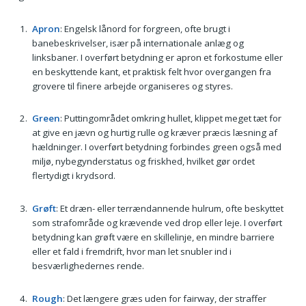
Apron
: Engelsk lånord for forgreen, ofte brugt i
banebeskrivelser, især på internationale anlæg og
linksbaner. I overført betydning er apron et forkostume eller
en beskyttende kant, et praktisk felt hvor overgangen fra
grovere til finere arbejde organiseres og styres.
Green
: Puttingområdet omkring hullet, klippet meget tæt for
at give en jævn og hurtig rulle og kræver præcis læsning af
hældninger. I overført betydning forbindes green også med
miljø, nybegynderstatus og friskhed, hvilket gør ordet
flertydigt i krydsord.
Grøft
: Et dræn- eller terrændannende hulrum, ofte beskyttet
som strafområde og krævende ved drop eller leje. I overført
betydning kan grøft være en skillelinje, en mindre barriere
eller et fald i fremdrift, hvor man let snubler ind i
besværlighedernes rende.
Rough
: Det længere græs uden for fairway, der straffer