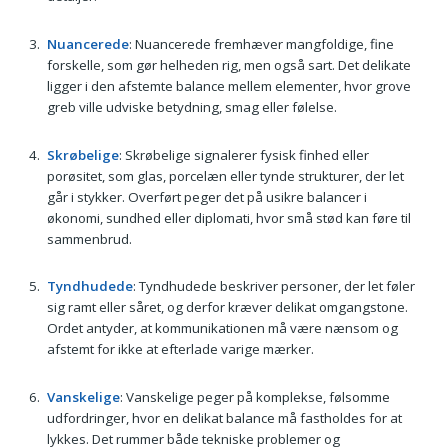
Nuancerede
: Nuancerede fremhæver mangfoldige, fine
forskelle, som gør helheden rig, men også sart. Det delikate
ligger i den afstemte balance mellem elementer, hvor grove
greb ville udviske betydning, smag eller følelse.
Skrøbelige
: Skrøbelige signalerer fysisk finhed eller
porøsitet, som glas, porcelæn eller tynde strukturer, der let
går i stykker. Overført peger det på usikre balancer i
økonomi, sundhed eller diplomati, hvor små stød kan føre til
sammenbrud.
Tyndhudede
: Tyndhudede beskriver personer, der let føler
sig ramt eller såret, og derfor kræver delikat omgangstone.
Ordet antyder, at kommunikationen må være nænsom og
afstemt for ikke at efterlade varige mærker.
Vanskelige
: Vanskelige peger på komplekse, følsomme
udfordringer, hvor en delikat balance må fastholdes for at
lykkes. Det rummer både tekniske problemer og