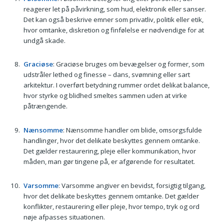
reagerer let på påvirkning, som hud, elektronik eller sanser.
Det kan også beskrive emner som privatliv, politik eller etik,
hvor omtanke, diskretion og finfølelse er nødvendige for at
undgå skade.
Graciøse
: Graciøse bruges om bevægelser og former, som
udstråler lethed og finesse – dans, svømning eller sart
arkitektur. I overført betydning rummer ordet delikat balance,
hvor styrke og blidhed smeltes sammen uden at virke
påtrængende.
Nænsomme
: Nænsomme handler om blide, omsorgsfulde
handlinger, hvor det delikate beskyttes gennem omtanke.
Det gælder restaurering, pleje eller kommunikation, hvor
måden, man gør tingene på, er afgørende for resultatet.
Varsomme
: Varsomme angiver en bevidst, forsigtig tilgang,
hvor det delikate beskyttes gennem omtanke. Det gælder
konflikter, restaurering eller pleje, hvor tempo, tryk og ord
nøje afpasses situationen.