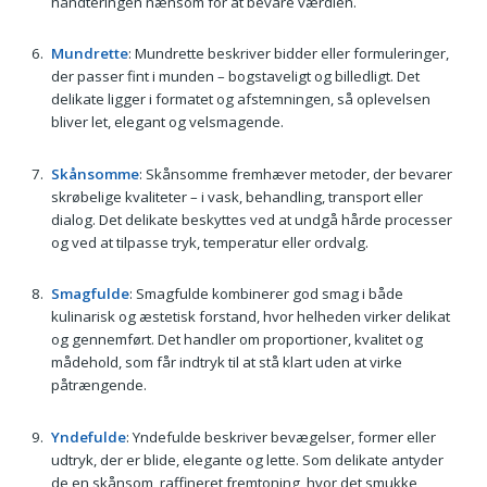
håndteringen nænsom for at bevare værdien.
Mundrette
: Mundrette beskriver bidder eller formuleringer,
der passer fint i munden – bogstaveligt og billedligt. Det
delikate ligger i formatet og afstemningen, så oplevelsen
bliver let, elegant og velsmagende.
Skånsomme
: Skånsomme fremhæver metoder, der bevarer
skrøbelige kvaliteter – i vask, behandling, transport eller
dialog. Det delikate beskyttes ved at undgå hårde processer
og ved at tilpasse tryk, temperatur eller ordvalg.
Smagfulde
: Smagfulde kombinerer god smag i både
kulinarisk og æstetisk forstand, hvor helheden virker delikat
og gennemført. Det handler om proportioner, kvalitet og
mådehold, som får indtryk til at stå klart uden at virke
påtrængende.
Yndefulde
: Yndefulde beskriver bevægelser, former eller
udtryk, der er blide, elegante og lette. Som delikate antyder
de en skånsom, raffineret fremtoning, hvor det smukke