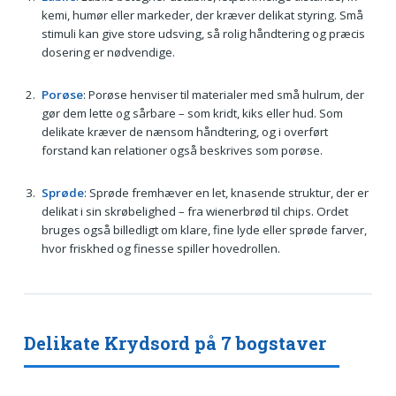
kemi, humør eller markeder, der kræver delikat styring. Små
stimuli kan give store udsving, så rolig håndtering og præcis
dosering er nødvendige.
Porøse
: Porøse henviser til materialer med små hulrum, der
gør dem lette og sårbare – som kridt, kiks eller hud. Som
delikate kræver de nænsom håndtering, og i overført
forstand kan relationer også beskrives som porøse.
Sprøde
: Sprøde fremhæver en let, knasende struktur, der er
delikat i sin skrøbelighed – fra wienerbrød til chips. Ordet
bruges også billedligt om klare, fine lyde eller sprøde farver,
hvor friskhed og finesse spiller hovedrollen.
Delikate Krydsord på 7 bogstaver