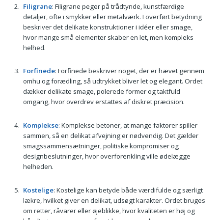
Filigrane
: Filigrane peger på trådtynde, kunstfærdige
detaljer, ofte i smykker eller metalværk. I overført betydning
beskriver det delikate konstruktioner i idéer eller smage,
hvor mange små elementer skaber en let, men kompleks
helhed.
Forfinede
: Forfinede beskriver noget, der er hævet gennem
omhu og forædling, så udtrykket bliver let og elegant. Ordet
dækker delikate smage, polerede former og taktfuld
omgang, hvor overdrev erstattes af diskret præcision.
Komplekse
: Komplekse betoner, at mange faktorer spiller
sammen, så en delikat afvejning er nødvendig. Det gælder
smagssammensætninger, politiske kompromiser og
designbeslutninger, hvor overforenkling ville ødelægge
helheden.
Kostelige
: Kostelige kan betyde både værdifulde og særligt
lækre, hvilket giver en delikat, udsøgt karakter. Ordet bruges
om retter, råvarer eller øjeblikke, hvor kvaliteten er høj og