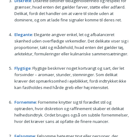
Diskrete
: Diskrete betoner tilbageholdenhed og respekt for
grænser, hvad enten det gælder farver, støtte eller adfærd.
Delikat, fordi det handler om at være til stede uden at
dominere, og om at lade fine signaler komme til deres ret.
Elegante
: Elegante angiver enkel, let og afbalanceret
skønhed uden overflødige virkemidler. Det delikate viser sig i
proportioner, takt og mådehold, hvad enten det gælder tøj,
arkitektur, formuleringer eller kulinariske sammensætninger.
Flygtige
: Flygtige beskriver noget kortvarigt og sart, der let
forsvinder – aromaer, stunder, stemninger. Som delikat
kræver det opmærksomhed i øjeblikket, fordi indtrykket ikke
kan fastholdes med hårde greb eller høj intensitet.
Fornemme
: Fornemme knytter sig til forædlet stil og
optræden, hvor diskretion og raffinement skaber et delikat
helhedsindtryk. Ordet bruges også om subtile fornemmelser,
hvor det kræver sans at opfatte de finere nuancer.
Følsomme
: Følsomme betegner ting eller personer, der