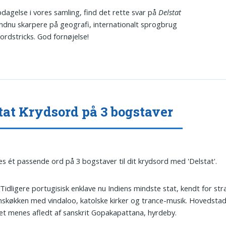
dagelse i vores samling, find det rette svar på
Delstat
endnu skarpere på geografi, internationalt sprogbrug
ordstricks. God fornøjelse!
tat Krydsord på 3 bogstaver
es ét passende ord på 3 bogstaver til dit krydsord med 'Delstat'.
 Tidligere portugisisk enklave nu Indiens mindste stat, kendt for str
nskøkken med vindaloo, katolske kirker og trance-musik. Hovedstad
t menes afledt af sanskrit Gopakapattana, hyrdeby.