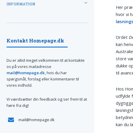
INFORMATION
Her præs
hvor vi 
løsning
Ordet
De
Kontakt Homepage.dk
kan henvi
Australi
store va
Du er altid meget velkommen til at kontakte
dukke op
os på vores mailadresse
til avanc
mail@homepage.dk
, hvis du har
spørgsmål, forslag eller kommentarer til
vores indhold.
Hos Home
udfylde 
Vi værdsætter din feedback og ser frem til at
dygtiggør
høre fra dig!
løsnings
betydnin
mail@homepage.dk
kan du l