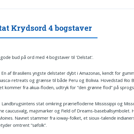
tat Krydsord 4 bogstaver
 gode bud på ord med 4 bogstaver til 'Delstat'.
: En af Brasiliens yngste delstater dybt i Amazonas, kendt for gum
asca-retreats og grænse til både Peru og Bolivia. Hovedstad Rio 
t kommer fra akua-floden, udtryk for ”den grønne flod” på sprog
: Landbrugsintens stat omkring præriefloderne Mississippi og Misso
ine caucusvalg, majsmarker og Field of Dreams-baseballsymbolet.
oines. Navnet stammer fra ioway-folket, et sioux-talende indiane
tyder omtrent ”søfolk”.