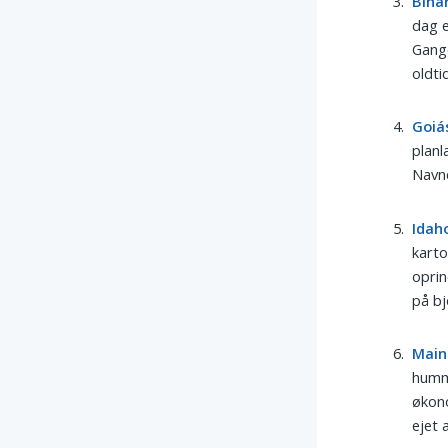
Biha
dag e
Gange
oldti
Goiá
planl
Navne
Idah
karto
oprin
på bj
Main
humme
økono
ejet 