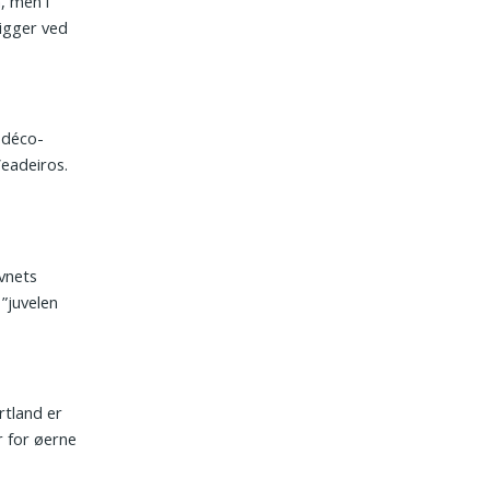
, men i
igger ved
-déco-
eadeiros.
avnets
”juvelen
rtland er
r for øerne