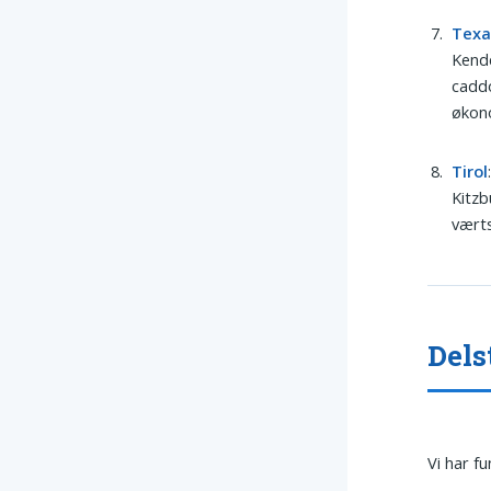
Texa
Kende
caddo
økon
Tirol
Kitzb
værts
Dels
Vi har f