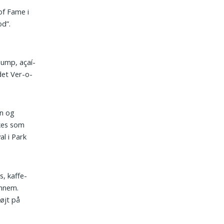
of Fame i
od”.
ump, açaí-
det Ver-o-
on og
lkes som
l i Park
s, kaffe­
ennem.
højt på