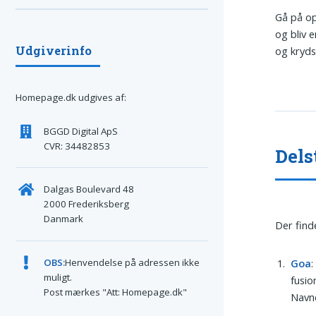
Gå på op
og bliv 
Udgiverinfo
og kryds
Homepage.dk udgives af:
BGGD Digital ApS
CVR: 34482853
Dels
Dalgas Boulevard 48
2000 Frederiksberg
Danmark
Der find
Goa
:
OBS:
Henvendelse på adressen ikke
muligt.
fusio
Post mærkes "Att: Homepage.dk"
Navne