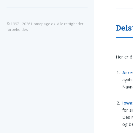
© 1997 - 2026 Homepage.dk. Alle rettigheder
Dels
forbeholdes
Her er 6
Acre
ayahu
Navne
Iowa
for s
Des M
og be