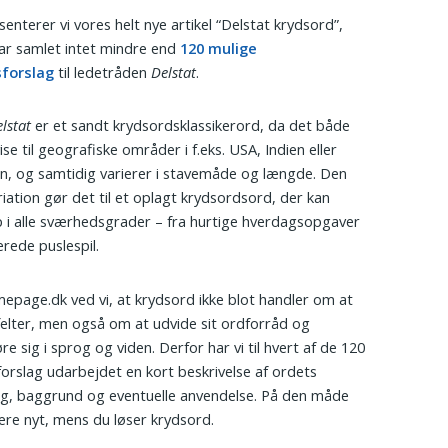
enterer vi vores helt nye artikel “Delstat krydsord”,
har samlet intet mindre end
120 mulige
sforslag
til ledetråden
Delstat
.
lstat
er et sandt krydsordsklassikerord, da det både
se til geografiske områder i f.eks. USA, Indien eller
en, og samtidig varierer i stavemåde og længde. Den
riation gør det til et oplagt krydsordsord, der kan
 i alle sværhedsgrader – fra hurtige hverdagsopgaver
erede puslespil.
page.dk ved vi, at krydsord ikke blot handler om at
felter, men også om at udvide sit ordforråd og
e sig i sprog og viden. Derfor har vi til hvert af de 120
forslag udarbejdet en kort beskrivelse af ordets
g, baggrund og eventuelle anvendelse. På den måde
ære nyt, mens du løser krydsord.