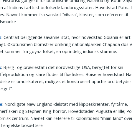
r
: Historisk gangesti for buddhisme omkring Nalanda og Bodh Gaya
n af Indiens tættest befolkede landbrugsstater. Hovedstad Patna l
s. Navnet kommer fra sanskrit ”vihara”, kloster, som refererer til
dsmunke.
s
: Centralt beliggende savanne-stat, hvor hovedstad Goiânia er art
agt. Økoturismen blomstrer omkring nationalparken Chapada dos V
t kommer fra goyaz-folket, en oprindelig indiansk stamme.
o
: Bjerg- og præriestat i det nordvestlige USA, berygtet for sin
ffelproduktion og klare floder til fluefiskeri. Boise er hovedstad. N
delse er omdiskuteret; muligvis et konstrueret apache-ord betyder 
erget”.
e
: Nordligste New England-delstat med klippeskrænter, fyrtårne,
rfiskeri og Stephen King-horror. Hovedstaden Augusta er lille; Po
misk centrum. Navnet kan referere til kolonitidens ”main-land” ove
af engelske bosættere.