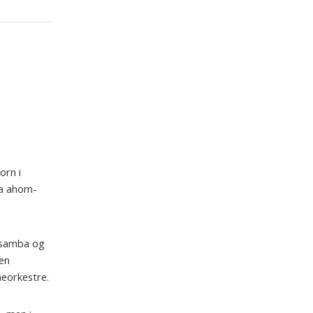
orn i
ra ahom-
, samba og
ten
­orkestre.