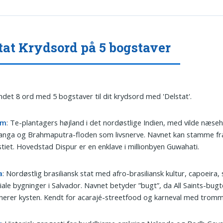
tat Krydsord på 5 bogstaver
undet 8 ord med 5 bogstaver til dit krydsord med 'Delstat'.
am
: Te-plantagers højland i det nordøstlige Indien, med vilde næseh
ranga og Brahmaputra-floden som livsnerve. Navnet kan stamme f
tiet. Hovedstad Dispur er en enklave i millionbyen Guwahati.
a
: Nordøstlig brasiliansk stat med afro-brasiliansk kultur, capoeira
iale bygninger i Salvador. Navnet betyder ”bugt”, da All Saints-bug
erer kysten. Kendt for acarajé-streetfood og karneval med tromme