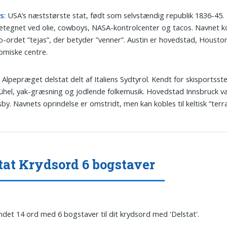
s
: USA’s næststørste stat, født som selvstændig republik 1836-45.
tegnet ved olie, cowboys, NASA-kontrolcenter og tacos. Navnet 
-ordet ”tejas”, der betyder ”venner”. Austin er hovedstad, Housto
omiske centre.
: Alpepræget delstat delt af Italiens Sydtyrol. Kendt for skisportss
ühel, yak-græsning og jodlende folkemusik. Hovedstad Innsbruck v
by. Navnets oprindelse er omstridt, men kan kobles til keltisk ”terra
tat Krydsord 6 bogstaver
undet 14 ord med 6 bogstaver til dit krydsord med 'Delstat'.