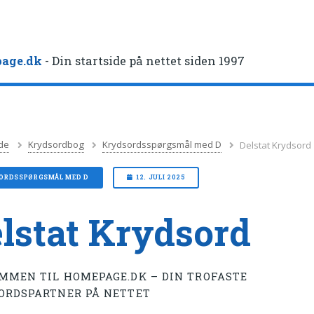
age.dk
- Din startside på nettet siden 1997
de
Krydsordbog
Krydsordsspørgsmål med D
Delstat Krydsord
ORDSSPØRGSMÅL MED D
12. JULI 2025
lstat Krydsord
MMEN TIL HOMEPAGE.DK – DIN TROFASTE
ORDSPARTNER PÅ NETTET