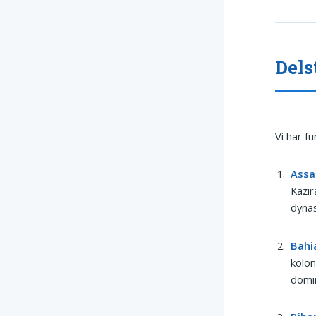
Dels
Vi har f
Ass
Kazi
dynas
Bahi
kolon
domin