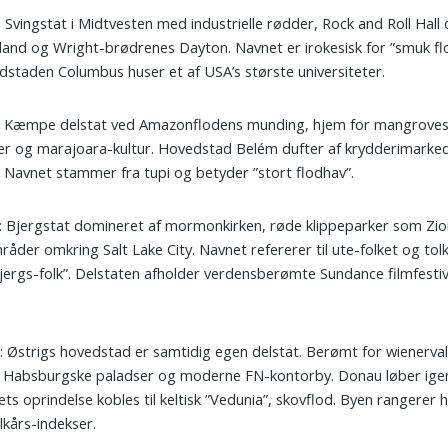
: Svingstat i Midtvesten med industrielle rødder, Rock and Roll Hall 
land og Wright-brødrenes Dayton. Navnet er irokesisk for ”smuk fl
staden Columbus huser et af USA’s største universiteter.
: Kæmpe delstat ved Amazonflodens munding, hjem for mangroves
r og marajoara-kultur. Hovedstad Belém dufter af krydderimarke
 Navnet stammer fra tupi og betyder ”stort flodhav”.
: Bjergstat domineret af mormonkirken, røde klippeparker som Zi
råder omkring Salt Lake City. Navnet refererer til ute-folket og to
jergs-folk”. Delstaten afholder verdensberømte Sundance filmfestiva
n
: Østrigs hovedstad er samtidig egen delstat. Berømt for wienerval
, Habsburgske paladser og moderne FN-kontorby. Donau løber ig
ts oprindelse kobles til keltisk ”Vedunia”, skovflod. Byen rangerer 
ilkårs-indekser.