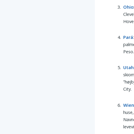
Ohio
Cleve
Hoved
Pará
palme
Peso.
Utah
skiom
”højb
City.
Wie
huse
Navne
levev