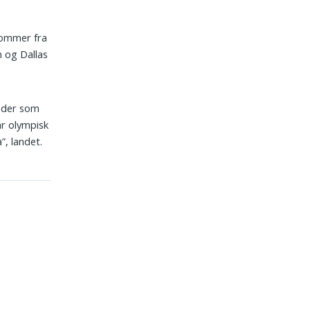
kommer fra
n og Dallas
teder som
ar olympisk
”, landet.