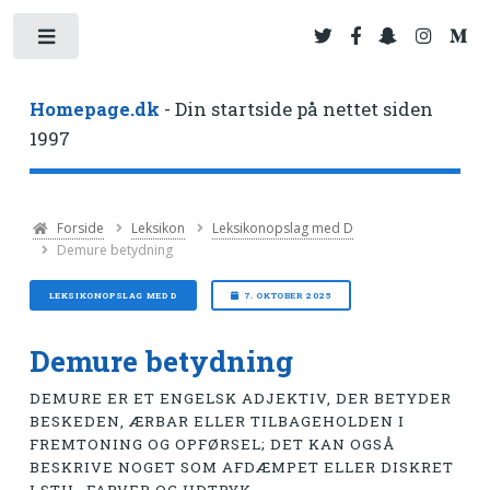
Toggle
Homepage.dk
- Din startside på nettet siden
1997
Forside
Leksikon
Leksikonopslag med D
Demure betydning
LEKSIKONOPSLAG MED D
7. OKTOBER 2025
Demure betydning
DEMURE ER ET ENGELSK ADJEKTIV, DER BETYDER
BESKEDEN, ÆRBAR ELLER TILBAGEHOLDEN I
FREMTONING OG OPFØRSEL; DET KAN OGSÅ
BESKRIVE NOGET SOM AFDÆMPET ELLER DISKRET