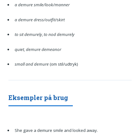
a demure smile/look/manner
a demure dress/outfit/skirt
to sit demurely
,
to nod demurely
quiet, demure demeanor
small and demure
(om stil/udtryk)
Eksempler på brug
She gave a demure smile and looked away.