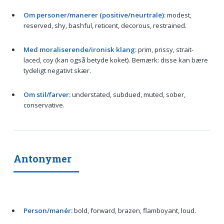
Om personer/manerer (positive/neurtrale):
modest,
reserved, shy, bashful, reticent, decorous, restrained.
Med moraliserende/ironisk klang:
prim, prissy, strait-
laced, coy (kan også betyde koket). Bemærk: disse kan bære
tydeligt negativt skær.
Om stil/farver:
understated, subdued, muted, sober,
conservative.
Antonymer
Person/manér:
bold, forward, brazen, flamboyant, loud.