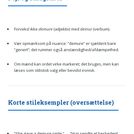
Forveksl ikke
demure
(adjektiv) med
demur
(verbum).
Vær opmærksom på nuance: “demure” er sjældent bare
“genert”; det rummer også anstændighed/afdæmpethed.
Om mænd kan ordet virke markeret; det bruges, men kan
læses som stilistisk valg eller bevidst ironisk.
Korte stileksempler (oversættelse)
“She gave a demure smile.” → “Hun sendte et beskedent