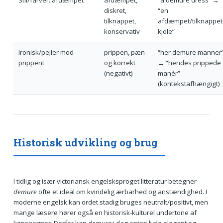
diskret,
“en
tilknappet,
afdæmpet/tilknappet
konservativ
kjole”
Ironisk/pejler mod
prippen, pæn
“her demure manner
prippent
og korrekt
→ “hendes prippede
(negativt)
manér”
(kontekstafhængigt)
Historisk udvikling og brug
I tidlig og især victoriansk engelsksproget litteratur betegner
demure
ofte et ideal om kvindelig ærbarhed og anstændighed. I
moderne engelsk kan ordet stadig bruges neutralt/positivt, men
mange læsere hører også en historisk-kulturel undertone af
kønsnormer. Derfor kan
demure
i dag enten lyde elegant og