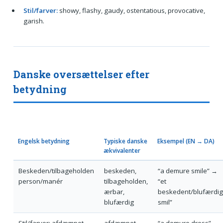
Stil/farver:
showy, flashy, gaudy, ostentatious, provocative,
garish.
Danske oversættelser efter
betydning
Engelsk betydning
Typiske danske
Eksempel (EN → DA)
ækvivalenter
Beskeden/tilbageholden
beskeden,
“a demure smile” →
person/manér
tilbageholden,
“et
ærbar,
beskedent/blufærdig
blufærdig
smil”
Stil/farver: afdæmpet
afdæmpet,
“a demure dress” →