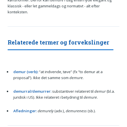
klassisk - eller let gammeldags og normativt - alt efter
konteksten.
Relaterede termer og forvekslinger
demur (verb):
“at indvende, tøve” (fx “to demur at a
proposal”). Ikke det samme som
demure
.
demurral/demurrer:
substantiver relateret til
demur
(bl.a.
juridisk i US). Ikke relateret i betydning til
demure
.
Afledninger:
demurely
(adv.),
demureness
(sb.).