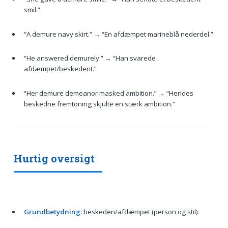
smil.”
“A demure navy skirt.” → “En afdæmpet marineblå nederdel.”
“He answered demurely.” → “Han svarede
afdæmpet/beskedent.”
“Her demure demeanor masked ambition.” → “Hendes
beskedne fremtoning skjulte en stærk ambition.”
Hurtig oversigt
Grundbetydning:
beskeden/afdæmpet (person og stil).