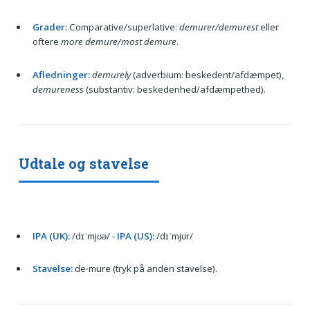
Grader:
Comparative/superlative:
demurer/demurest
eller
oftere
more demure/most demure
.
Afledninger:
demurely
(adverbium: beskedent/afdæmpet),
demureness
(substantiv: beskedenhed/afdæmpethed).
Udtale og stavelse
IPA (UK):
/dɪˈmjʊə/ -
IPA (US):
/dɪˈmjʊr/
Stavelse:
de‧mure (tryk på anden stavelse).