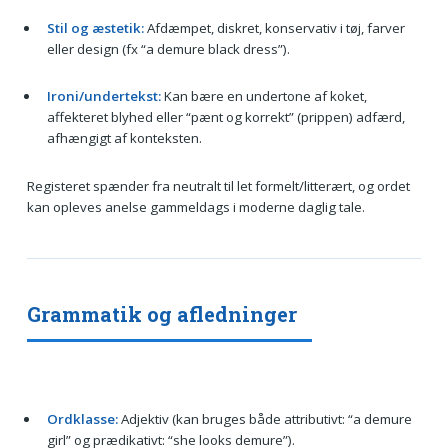
Stil og æstetik:
Afdæmpet, diskret, konservativ i tøj, farver
eller design (fx “a demure black dress”).
Ironi/undertekst:
Kan bære en undertone af koket,
affekteret blyhed eller “pænt og korrekt” (prippen) adfærd,
afhængigt af konteksten.
Registeret spænder fra neutralt til let formelt/litterært, og ordet
kan opleves anelse gammeldags i moderne daglig tale.
Grammatik og afledninger
Ordklasse:
Adjektiv (kan bruges både attributivt: “a demure
girl” og prædikativt: “she looks demure”).