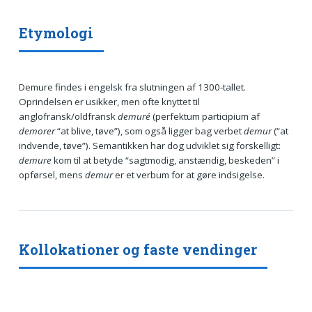
Etymologi
Demure findes i engelsk fra slutningen af 1300-tallet.
Oprindelsen er usikker, men ofte knyttet til
anglofransk/oldfransk
demuré
(perfektum participium af
demorer
“at blive, tøve”), som også ligger bag verbet
demur
(“at
indvende, tøve”). Semantikken har dog udviklet sig forskelligt:
demure
kom til at betyde “sagtmodig, anstændig, beskeden” i
opførsel, mens
demur
er et verbum for at gøre indsigelse.
Kollokationer og faste vendinger