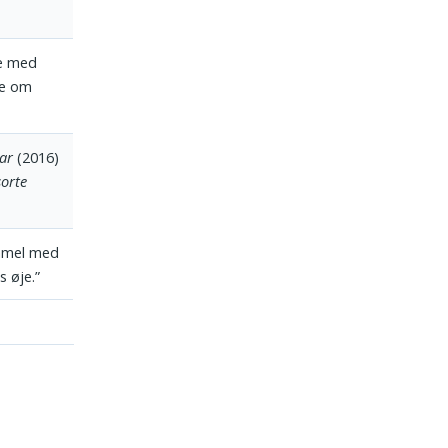
re med
te om
ar
(2016)
sorte
immel med
 øje.”