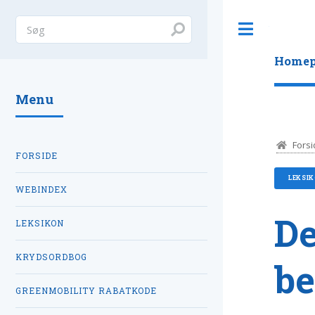
Toggle
Homep
Menu
Forsi
FORSIDE
LEKSI
WEBINDEX
De
LEKSIKON
KRYDSORDBOG
be
GREENMOBILITY RABATKODE