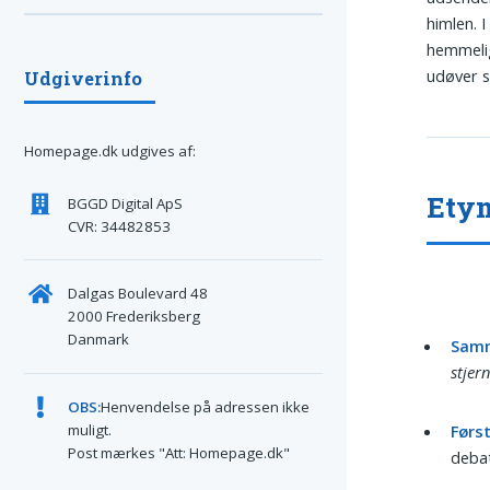
himlen. 
hemmelig
udøver s
Udgiverinfo
Homepage.dk udgives af:
Etym
BGGD Digital ApS
CVR: 34482853
Dalgas Boulevard 48
2000 Frederiksberg
Danmark
Sam
stjer
OBS:
Henvendelse på adressen ikke
Førs
muligt.
Post mærkes "Att: Homepage.dk"
debat