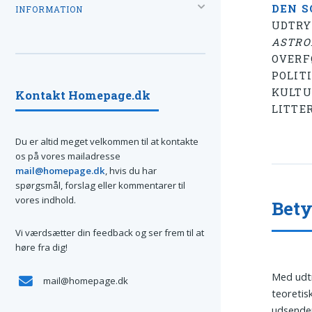
DEN S
INFORMATION
UDTRY
ASTRO
OVERF
POLIT
KULTU
Kontakt Homepage.dk
LITTE
Du er altid meget velkommen til at kontakte
os på vores mailadresse
mail@homepage.dk
, hvis du har
spørgsmål, forslag eller kommentarer til
vores indhold.
Bety
Vi værdsætter din feedback og ser frem til at
høre fra dig!
Med udt
mail@homepage.dk
teoretis
udsender