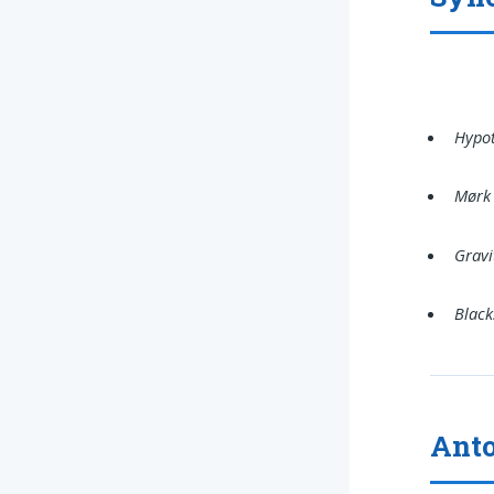
Hypot
Mørk 
Gravi
Black
Anto