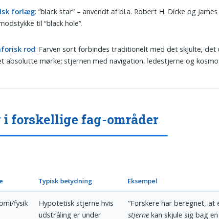
lsk forlæg
: “black star” – anvendt af bl.a. Robert H. Dicke og Jame
odstykke til “black hole”.
forisk rod
: Farven sort forbindes traditionelt med det skjulte, det
t absolutte mørke; stjernen med navigation, ledestjerne og kosmo
 i forskellige fag-områder
e
Typisk betydning
Eksempel
omi/fysik
Hypotetisk stjerne hvis
“Forskere har beregnet, at
udstråling er under
stjerne
kan skjule sig bag en