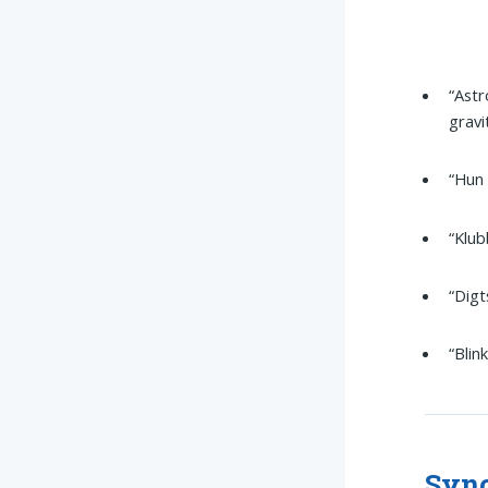
“Astr
gravi
“Hun 
“Klub
“Dig
“Blin
Syno