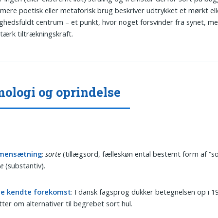
I mere poetisk eller metaforisk brug beskriver udtrykket et mørkt ell
hedsfuldt centrum – et punkt, hvor noget forsvinder fra synet, me
tærk tiltrækningskraft.
ologi og oprindelse
mensætning
:
sorte
(tillægsord, fælleskøn ental bestemt form af “so
ne
(substantiv).
te kendte forekomst
: I dansk fagsprog dukker betegnelsen op i 19
ter om alternativer til begrebet sort hul.