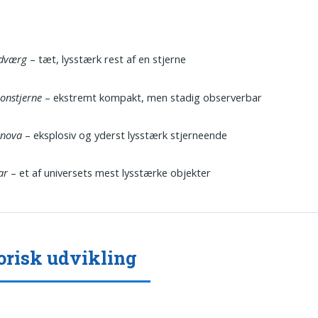
 dværg
– tæt, lysstærk rest af en stjerne
onstjerne
– ekstremt kompakt, men stadig observerbar
rnova
– eksplosiv og yderst lysstærk stjerneende
ar
– et af universets mest lysstærke objekter
orisk udvikling