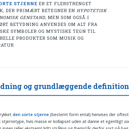
ORTE STJERNE
ER ET FLERSTRENGET
K, DER PRIMÆRT BETEGNER EN
HYPOTETISK
NOMISK GENSTAND
, MEN SOM OGSÅ I
ØRT BETYDNING ANVENDES OM ALT FRA
ISKE SYMBOLER OG MYSTISKE TEGN TIL
RELLE PRODUKTER SOM MUSIK OG
RATUR.
dning og grundlæggende definitio
rykket
den sorte stjerne
(bestemt form ental) henvises der oftest 
k stjernetype, hvis masse er kollapset uden at danne et egentligt
so
 ingen (eller ekstremt lidt) stråling og fremstår derfor sort på ba