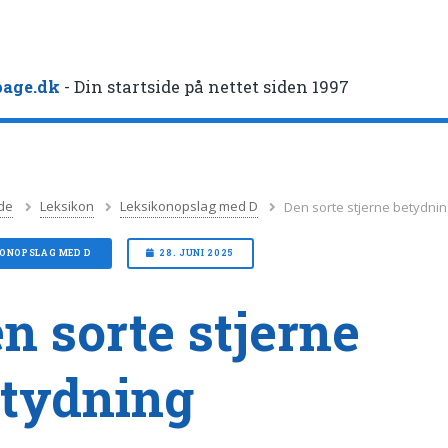
age.dk
- Din startside på nettet siden 1997
de
Leksikon
Leksikonopslag med D
Den sorte stjerne betydni
KONOPSLAG MED D
28. JUNI 2025
n sorte stjerne
tydning