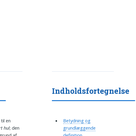
n
Indholdsfortegnelse
til en
Betydning og
rt hul
; den
grundlæggende
ggrund af
definition