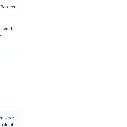
s Bardeen
 ukendte
s.
 en
sorte
 halo af