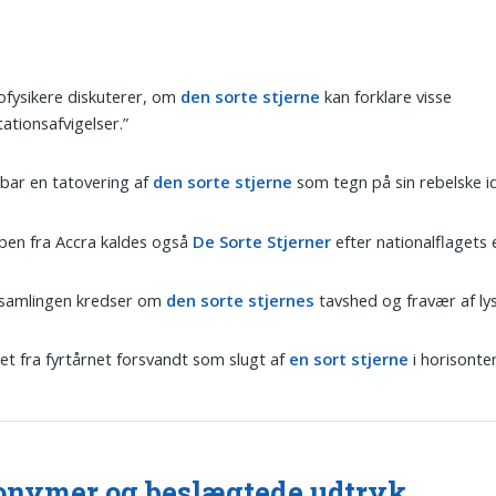
ofysikere diskuterer, om
den sorte stjerne
kan forklare visse
tationsafvigelser.”
bar en tatovering af
den sorte stjerne
som tegn på sin rebelske id
ben fra Accra kaldes også
De Sorte Stjerner
efter nationalflagets
tsamlingen kredser om
den sorte stjernes
tavshed og fravær af lys
ket fra fyrtårnet forsvandt som slugt af
en sort stjerne
i horisonten
nymer og beslægtede udtryk