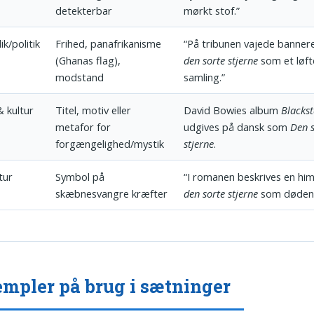
detekterbar
mørkt stof.”
k/politik
Frihed, panafrikanisme
“På tribunen vajede banne
(Ghanas flag),
den sorte stjerne
som et løf
modstand
samling.”
& kultur
Titel, motiv eller
David Bowies album
Blackst
metafor for
udgives på dansk som
Den 
forgængelighed/mystik
stjerne
.
tur
Symbol på
“I romanen beskrives en h
skæbnesvangre kræfter
den sorte stjerne
som dødens
mpler på brug i sætninger