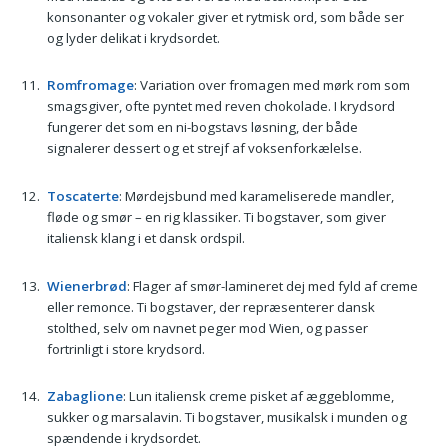
konsonanter og vokaler giver et rytmisk ord, som både ser
og lyder delikat i krydsordet.
Romfromage
: Variation over fromagen med mørk rom som
smagsgiver, ofte pyntet med reven chokolade. I krydsord
fungerer det som en ni-bogstavs løsning, der både
signalerer dessert og et strejf af voksenforkælelse.
Toscaterte
: Mørdejsbund med karameliserede mandler,
fløde og smør – en rig klassiker. Ti bogstaver, som giver
italiensk klang i et dansk ordspil.
Wienerbrød
: Flager af smør-lamineret dej med fyld af creme
eller remonce. Ti bogstaver, der repræsenterer dansk
stolthed, selv om navnet peger mod Wien, og passer
fortrinligt i store krydsord.
Zabaglione
: Lun italiensk creme pisket af æggeblomme,
sukker og marsalavin. Ti bogstaver, musikalsk i munden og
spændende i krydsordet.