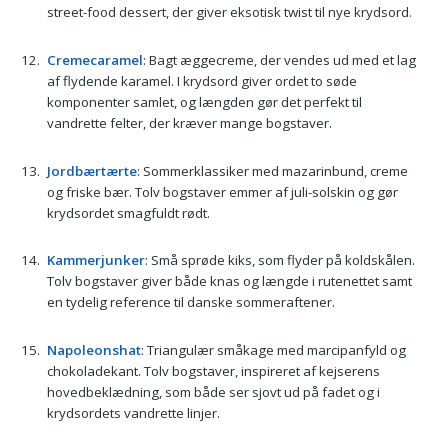
street-food dessert, der giver eksotisk twist til nye krydsord.
Cremecaramel
: Bagt æggecreme, der vendes ud med et lag
af flydende karamel. I krydsord giver ordet to søde
komponenter samlet, og længden gør det perfekt til
vandrette felter, der kræver mange bogstaver.
Jordbærtærte
: Sommerklassiker med mazarinbund, creme
og friske bær. Tolv bogstaver emmer af juli-solskin og gør
krydsordet smagfuldt rødt.
Kammerjunker
: Små sprøde kiks, som flyder på koldskålen.
Tolv bogstaver giver både knas og længde i rutenettet samt
en tydelig reference til danske sommeraftener.
Napoleonshat
: Triangulær småkage med marcipanfyld og
chokoladekant. Tolv bogstaver, inspireret af kejserens
hovedbeklædning, som både ser sjovt ud på fadet og i
krydsordets vandrette linjer.