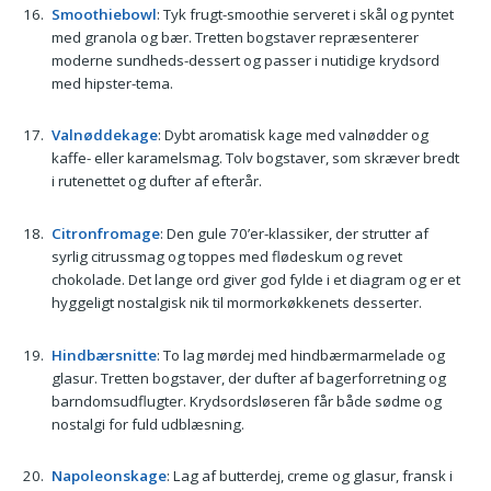
Smoothiebowl
: Tyk frugt-smoothie serveret i skål og pyntet
med granola og bær. Tretten bogstaver repræsenterer
moderne sundheds-dessert og passer i nutidige krydsord
med hipster-tema.
Valnøddekage
: Dybt aromatisk kage med valnødder og
kaffe- eller karamelsmag. Tolv bogstaver, som skræver bredt
i rutenettet og dufter af efterår.
Citronfromage
: Den gule 70’er-klassiker, der strutter af
syrlig citrussmag og toppes med flødeskum og revet
chokolade. Det lange ord giver god fylde i et diagram og er et
hyggeligt nostalgisk nik til mormorkøkkenets desserter.
Hindbærsnitte
: To lag mørdej med hindbærmarmelade og
glasur. Tretten bogstaver, der dufter af bagerforretning og
barndomsudflugter. Krydsordsløseren får både sødme og
nostalgi for fuld udblæsning.
Napoleonskage
: Lag af butterdej, creme og glasur, fransk i