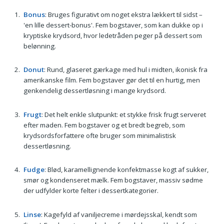
Bonus
: Bruges figurativt om noget ekstra lækkert til sidst –
'en lille dessert-bonus'. Fem bogstaver, som kan dukke op i
kryptiske krydsord, hvor ledetråden peger på dessert som
belønning.
Donut
: Rund, glaseret gærkage med hul i midten, ikonisk fra
amerikanske film. Fem bogstaver gør det til en hurtig, men
genkendelig dessertløsning i mange krydsord.
Frugt
: Det helt enkle slutpunkt: et stykke frisk frugt serveret
efter maden. Fem bogstaver og et bredt begreb, som
krydsordsforfattere ofte bruger som minimalistisk
dessertløsning.
Fudge
: Blød, karamellignende konfektmasse kogt af sukker,
smør og kondenseret mælk. Fem bogstaver, massiv sødme
der udfylder korte felter i dessertkategorier.
Linse
: Kagefyld af vaniljecreme i mørdejsskal, kendt som