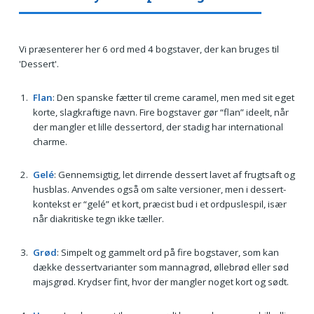
Vi præsenterer her 6 ord med 4 bogstaver, der kan bruges til
'Dessert'.
Flan
: Den spanske fætter til creme caramel, men med sit eget
korte, slagkraftige navn. Fire bogstaver gør “flan” ideelt, når
der mangler et lille dessertord, der stadig har international
charme.
Gelé
: Gennemsigtig, let dirrende dessert lavet af frugtsaft og
husblas. Anvendes også om salte versioner, men i dessert-
kontekst er “gelé” et kort, præcist bud i et ordpuslespil, især
når diakritiske tegn ikke tæller.
Grød
: Simpelt og gammelt ord på fire bogstaver, som kan
dække dessertvarianter som mannagrød, øllebrød eller sød
majsgrød. Krydser fint, hvor der mangler noget kort og sødt.