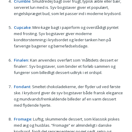
Crumble
: Smuldredej bagt over frugt, typisk æble eller bær,
serveret lun med is. Syv bogstaver giver et populært,
engelskpræget bud, som let passer ind i moderne krydsord.
Cupcake
: Mini-kage bagt i papirform og overdådigt pyntet
med frosting. Syv bogstaver giver moderne
konditorstemning i krydsordet og leder tanken hen på
farverige bagerier og børnefødselsdage.
Finalen
: Kan anvendes overført som 'måltidets dessert er
finalen'. Syv bogstaver, som binder et forløb sammen og
fungerer som billedligt dessert-udtryk i et ordspil.
Fondant
: Smeltet chokoladekerne, der flyder ud ved første
ske. I krydsord giver de syv bogstaver både fransk elegance
og mundvandsfremkaldende billeder af en varm dessert
med flydende hjerte.
Fromage
: Luftig, skummende dessert, som klassisk piskes
med æg og husblas. “Fromage” er almindeligt i danske
krydsord, fordi det repræsenterer noget sødt, retro og