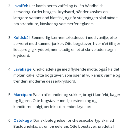
Isvaffel
: Her kombineres vaffel og is i én håndholdt
servering. Ordet bruges i krydsord, når der ønskes en
længere variant end blot “is”, og når stemningen skal minde
om strandture, kiosker og sommerferieglæde.
Koldskål
: Sommerlig kærnemælksdessert med vanilje, ofte
serveret med kammerjunker. Otte bogstaver, hvor ø’et tilføjer
lidt sproglig krydderi, men stadig er let at skrive uden tegn i
krydsord.
Lavakage
: Chokoladekage med flydende midte, også kaldet
molten cake. Otte bogstaver, som oser af vulkanisk varme og
trender i moderne dessertkrydsord.
Marcipan
: Pasta af mandler og sukker, brugt i konfekt, kager
og figurer. Otte bogstaver med julestemning og
konditornostalgi, perfekt i decemberkrydsord.
Ostekage
: Dansk betegnelse for cheesecake, typisk med
Bastognekiks, citron og gelelag. Otte bogstaver, prydet af