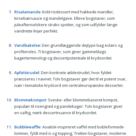
Risalamande
: Kold risdessert med hakkede mandler,
kirsebærsauce og mandelgave. Elleve bogstaver, som
juleaftenselskere straks spotter, og som udfylder lange
vandrette linjer perfekt.
Vandbakelse
: Den grundlæggende dejtype bag eclairs og
profiteroles. Ti bogstaver, som giver gammeldags
bagerterminologi og dessertpotentiale til krydsordet.
Apfelstrudel
: Den konkrete æblestrudel, hvor fyldet
præciseres i navnet. Tolv bogstaver gør det til et potent svar,
især i tematiske krydsord om centraleuropæiske desserter.
Blommekompot
: Sveske- eller blommebaseret kompot,
populær til risengrød og pandekager. Tolv bogstaver giver
en saftig, mørk dessertnuance til krydsordet.
Bubblewaffle
: Asiatisk-inspireret vaffel med bobleformede
lommer, fyldt med is og topping. Tretten bogstaver, moderne