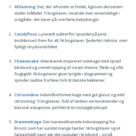
Afslutning
: Det, der afrunder et forløb, ligesom desserten
slutter måltidet. Ti bogstaver, neutrale men anvendelige i
ordgåder, der kører på overførte betydninger.
Candyfloss
: Lyserødt sukkerflor spundet på pind,
tivolidessert frem for alt. Ni bogstaver, fjederlet i tekstur, men
fyldigt i krydsordsfeltet.
Cheesecake
: Amerikansk-inspireret ostekage med sprød
kiksbund og cremet topping af cream cheese, fløde og ofte
frugtgelé. Ni bogstaver giver tyngde i diagrammet og
spreder sødme fra New York til danske køkkener.
Citronmåne
: Halvmåneformet kage med gul glasur og mild
citronsmag. Ti bogstaver, fuld af tanken om kioskminder og
klassisk eskapisme, perfekt til et nostalgikrydsspil.
Drømmekage
: Den karamelliserede kokostopping fra
Brovst, som har vundet mange hjerter. Ni bogstaver og et
fantasifuldt navn gør den populær i krydsord – og på