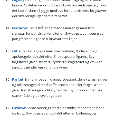
bunde. Ordet er velkendt blandt krydsordsentusiaster, fordi
det kobler dansk hygge med syv forholdsvis lette bogstaver,
der skærer lige igennem rutenettet.
Macaron
: Farvestrålende mandelmarengs med fyld,
signatur for parisiske konditorier. Syv bogstaver, som giver
pangfarvet elegance til krydsordets linjer.
Othello
: Flot lagkage med makronbund, flødeskum og
aprikosgelé, opkaldt efter Shakespeare-figuren. Syv
bogstaver giver litterært krydderi til kagefeltet og vækker
samtidig minder om konditorskiven.
Parfait
: En halvfrossen, cremet isdessert, der skæres i skiver
og ofte smages til med kaffe, chokolade eller frugt. Ordet
giver fransk elegance til krydsordet og udfordrer med sin
stavemåde og de syv bogstaver.
Pavlova
: Sprød marengs med blød midte, toppet med fløde
og frugt. Syv bogstaver, opkaldt efter en ballerina, og