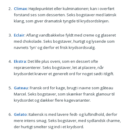
Climax
: Højdepunktet eller kulminationen; kan i overført
forstand ses som desserten. Seks bogstaver med latinsk
klang, som giver dramatisk tyngde til krydsordslinjen.
Eclair
: Aflang vandbakkelse fyldt med creme og glaseret
med chokolade. Seks bogstaver, hurtigt og lysende som
navnets 'lyn' og derfor et frisk krydsordsvalg.
Ekstra
: Det lille plus oveni, som en dessert ofte
repræsenterer. Seks bogstaver, let at placere, når
krydsordet kræver et generelt ord for noget sødt i tilgift.
Gateau
: Fransk ord for kage, brugt i navne som gâteau
Marcel. Seks bogstaver, som skænker fransk glamour til
krydsordet og dækker flere kagevarianter.
Gelato
: Italiensk is med lavere fedt- og luftindhold, derfor
mere intens smag. Seks bogstaver, med sydlandsk charme,
der hurtigt smelter sig ind i et krydsord.