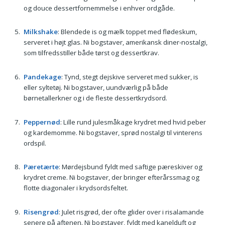
og douce dessertfornemmelse i enhver ordgåde.
Milkshake
: Blendede is og mælk toppet med flødeskum,
serveret i højt glas. Ni bogstaver, amerikansk diner-nostalgi,
som tilfredsstiller både tørst og dessertkrav.
Pandekage
: Tynd, stegt dejskive serveret med sukker, is
eller syltetøj. Ni bogstaver, uundværlig på både
børnetallerkner og i de fleste dessertkrydsord.
Peppernød
: Lille rund julesmåkage krydret med hvid peber
og kardemomme. Ni bogstaver, sprød nostalgi til vinterens
ordspil.
Pæretærte
: Mørdejsbund fyldt med saftige pæreskiver og
krydret creme. Ni bogstaver, der bringer efterårssmag og
flotte diagonaler i krydsordsfeltet.
Risengrød
: Julet risgrød, der ofte glider over i risalamande
senere på aftenen. Ni bogstaver, fyldt med kanelduft og