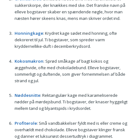
sukkerskorpe, der knækkes med ske. Det franske navn på
elleve bogstaver skaber en spændende nøgle, hvor man
næsten hører skeens knas, mens man skriver ordet ind.
Honningkage
: Krydret kage sødet med honning, ofte
dekoreret til jul. Ti bogstaver, som spreder varm
kryddernellike-duft i decemberkrydsord.
Kokosmakron
: Sprød småkage af bagt kokos og
æggehvide, ofte med chokoladebund. Elleve bogstaver,
sommerligt og duftende, som giver fornemmelsen af både
strand og jul.
Nøddesnitte
: Rektangulær kage med karameliserede
nødder på mørdejsbund. Ti bogstaver, der knaser hyggeligt
mellem tand og blyantspids i krydsordet.
Profiterole
: Små vandbakkelser fyldt med is eller creme og
overhældt med chokolade. Elleve bogstaver klinger fransk
og danner et luksuriøst dessertudtryk i diagrammet.