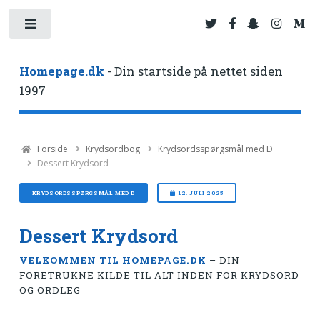
Toggle
Homepage.dk
- Din startside på nettet siden
1997
Forside
Krydsordbog
Krydsordsspørgsmål med D
Dessert Krydsord
KRYDSORDSSPØRGSMÅL MED D
12. JULI 2025
Dessert Krydsord
VELKOMMEN TIL HOMEPAGE.DK
– DIN
FORETRUKNE KILDE TIL ALT INDEN FOR KRYDSORD
OG ORDLEG