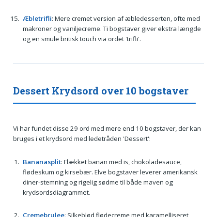
Æbletrifli
: Mere cremet version af æbledesserten, ofte med
makroner og vaniljecreme. Ti bogstaver giver ekstra længde
og en smule britisk touch via ordet 'trifli'.
Dessert Krydsord over 10 bogstaver
Vi har fundet disse 29 ord med mere end 10 bogstaver, der kan
bruges i et krydsord med ledetråden 'Dessert':
Bananasplit
: Flækket banan med is, chokoladesauce,
flødeskum og kirsebær. Elve bogstaver leverer amerikansk
diner-stemning og rigelig sødme til både maven og
krydsordsdiagrammet.
Cremebrulee
: Silkeblød flødecreme med karamelliseret