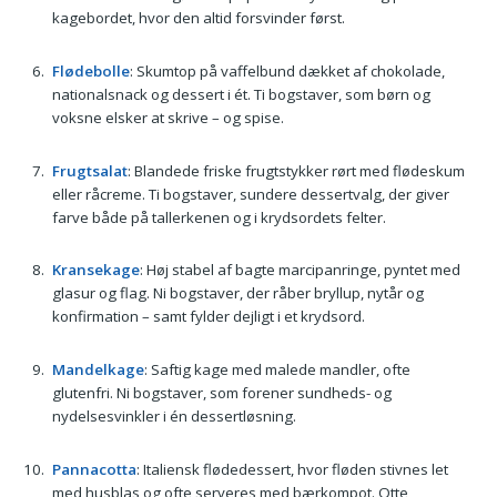
kagebordet, hvor den altid forsvinder først.
Flødebolle
: Skumtop på vaffelbund dækket af chokolade,
nationalsnack og dessert i ét. Ti bogstaver, som børn og
voksne elsker at skrive – og spise.
Frugtsalat
: Blandede friske frugtstykker rørt med flødeskum
eller råcreme. Ti bogstaver, sundere dessertvalg, der giver
farve både på tallerkenen og i krydsordets felter.
Kransekage
: Høj stabel af bagte marcipanringe, pyntet med
glasur og flag. Ni bogstaver, der råber bryllup, nytår og
konfirmation – samt fylder dejligt i et krydsord.
Mandelkage
: Saftig kage med malede mandler, ofte
glutenfri. Ni bogstaver, som forener sundheds- og
nydelsesvinkler i én dessertløsning.
Pannacotta
: Italiensk flødedessert, hvor fløden stivnes let
med husblas og ofte serveres med bærkompot. Otte