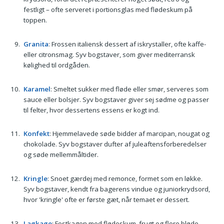
festligt – ofte serveret i portionsglas med flødeskum på
toppen.
Granita
: Frossen italiensk dessert af iskrystaller, ofte kaffe-
eller citronsmag. Syv bogstaver, som giver mediter­ransk
kølighed til ord­gåden.
Karamel
: Smeltet sukker med fløde eller smør, serveres som
sauce eller bolsjer. Syv bogstaver giver sej sødme og passer
til felter, hvor dessertens essens er kogt ind.
Konfekt
: Hjemmelavede søde bidder af marcipan, nougat og
chokolade. Syv bogstaver dufter af juleaftensforberedelser
og søde mellemmåltider.
Kringle
: Snoet gærdej med remonce, formet som en løkke.
Syv bogstaver, kendt fra bagerens vindue og juniorkrydsord,
hvor 'kringle' ofte er første gæt, når temaet er dessert.
Lagkage
: Festkagen med flødeskum, frugt og flere bløde