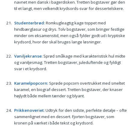
navnet men dansk i bagerdisken. Tretten bogstaver gør den
til et langt, men velkendt krydsords-svar for dessertelskere.
Studenterbrød
: Romkugleagtig kage toppet med
hindbærglasur og drys. Tolv bogstaver, som bringer festlige
minder om eksamenstid, men også fylder godt ud i kryptiske
krydsord, hvor der skal bruges lange løsninger.
Vaniljekranse
: Sprød småkage med karakteristisk hul midte
og vaniljesmag. Tretten bogstaver, juleduftende og fyldigt
svar i et krydsord.
Karamelpopcorn
: Sprøde popcorn overtrukket med smeltet
karamel, en biograf-dessert. Tretten bogstaver, der knaser
højlydt både mellem tænder og blyant.
Prikkenoveriet
: Udtryk for den sidste, perfekte detalje – ofte
sammenlignet med en dessert. Fjorten bogstaver, som
kronen på værket i både tekst og krydsord.