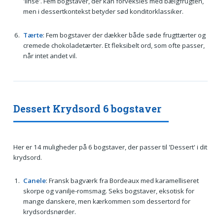
'linse'. Fem bogstaver, der kan forveksles med bælgfrugten,
men i dessertkontekst betyder sød konditorklassiker.
Tærte
: Fem bogstaver der dækker både søde frugttærter og
cremede chokoladetærter. Et fleksibelt ord, som ofte passer,
når intet andet vil.
Dessert Krydsord 6 bogstaver
Her er 14 muligheder på 6 bogstaver, der passer til 'Dessert' i dit
krydsord.
Canele
: Fransk bagværk fra Bordeaux med karamelliseret
skorpe og vanilje-romsmag. Seks bogstaver, eksotisk for
mange danskere, men kærkommen som dessertord for
krydsordsnørder.