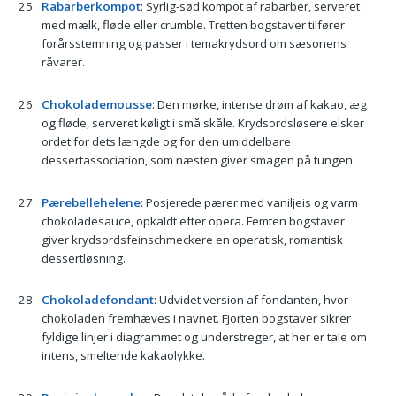
Rabarberkompot
: Syrlig-sød kompot af rabarber, serveret
med mælk, fløde eller crumble. Tretten bogstaver tilfører
forårsstemning og passer i temakrydsord om sæsonens
råvarer.
Chokolademousse
: Den mørke, intense drøm af kakao, æg
og fløde, serveret køligt i små skåle. Krydsordsløsere elsker
ordet for dets længde og for den umiddelbare
dessertassociation, som næsten giver smagen på tungen.
Pærebellehelene
: Posjerede pærer med vaniljeis og varm
chokoladesauce, opkaldt efter opera. Femten bogstaver
giver krydsordsfeinschmeckere en operatisk, romantisk
dessertløsning.
Chokoladefondant
: Udvidet version af fondanten, hvor
chokoladen fremhæves i navnet. Fjorten bogstaver sikrer
fyldige linjer i diagrammet og understreger, at her er tale om
intens, smeltende kakaolykke.