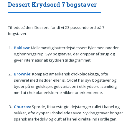
Dessert Krydsord 7 bogstaver
Til ledetråden 'Dessert' fandt vi 23 passende ord på 7
bogstaver.
Baklava
: Mellemøstlig butterdejs­dessert fyldt med nødder
og honningsirup. Syv bogstaver, der drypper af sirup og
giver internationalt krydderi til diagrammet.
Brownie
: Kompakt amerikansk chokoladekage, ofte
serveret med nødder eller is. Ordet har syv bogstaver og
byder på engelsksproget variation i et krydsord, samtidig
med at chokoladeelskerne nikker anerkendende.
Churros
: Sprøde, friturestegte dejstænger rullet i kanel og
sukker, ofte dyppet i chokoladesauce. Syv bogstaver bringer
spansk markedsliv og duft af kanel direkte ind i ordlegen.