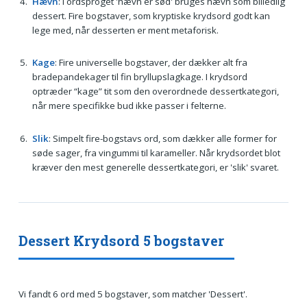
Hævn
: I ordsproget 'hævn er sød' bruges hævn som billedlig
dessert. Fire bogstaver, som kryptiske krydsord godt kan
lege med, når desserten er ment metaforisk.
Kage
: Fire universelle bogstaver, der dækker alt fra
bradepandekager til fin bryllupslagkage. I krydsord
optræder “kage” tit som den overordnede dessertkategori,
når mere specifikke bud ikke passer i felterne.
Slik
: Simpelt fire-bogstavs ord, som dækker alle former for
søde sager, fra vingummi til karameller. Når krydsordet blot
kræver den mest generelle dessertkategori, er 'slik' svaret.
Dessert Krydsord 5 bogstaver
Vi fandt 6 ord med 5 bogstaver, som matcher 'Dessert'.