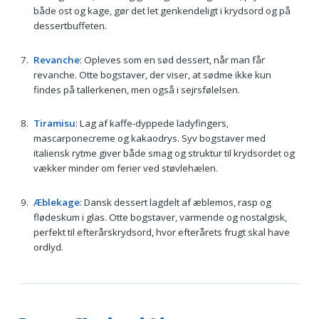
både ost og kage, gør det let genkendeligt i krydsord og på
dessertbuffeten.
Revanche
: Opleves som en sød dessert, når man får
revanche. Otte bogstaver, der viser, at sødme ikke kun
findes på tallerkenen, men også i sejrsfølelsen.
Tiramisu
: Lag af kaffe-dyppede ladyfingers,
mascarponecreme og kakaodrys. Syv bogstaver med
italiensk rytme giver både smag og struktur til krydsordet og
vækker minder om ferier ved støvlehælen.
Æblekage
: Dansk dessert lagdelt af æblemos, rasp og
flødeskum i glas. Otte bogstaver, varmende og nostalgisk,
perfekt til efterårskrydsord, hvor efterårets frugt skal have
ordlyd.