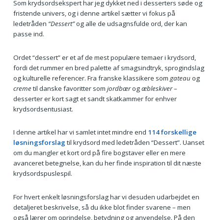
Som krydsordsekspert har jeg dykket ned i desserters søde og
fristende univers, og i denne artikel sætter vi fokus på
ledetråden
“Dessert”
og alle de udsagnsfulde ord, der kan
passe ind.
Ordet “dessert” er et af de mest populære temaer i krydsord,
fordi det rummer en bred palette af smagsindtryk, sprogindslag
og kulturelle referencer. Fra franske klassikere som
gateau
og
creme
til danske favoritter som
jordbær
og
æbleskiver
–
desserter er kort sagt et sandt skatkammer for enhver
krydsordsentusiast.
I denne artikel har vi samlet intet mindre end
114 forskellige
løsningsforslag
til krydsord med ledetråden “Dessert”. Uanset
om du mangler et kort ord på fire bogstaver eller en mere
avanceret betegnelse, kan du her finde inspiration til dit næste
krydsordspuslespil.
For hvert enkelt løsningsforslag har vi desuden udarbejdet en
detaljeret beskrivelse, så du ikke blot finder svarene – men
også lærer om oprindelse, betydning og anvendelse. På den