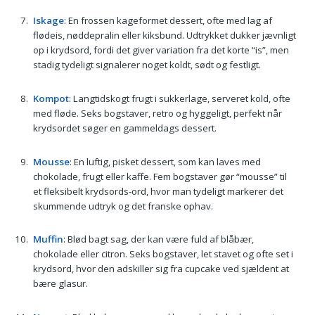
Iskage
: En frossen kageformet dessert, ofte med lag af
flødeis, nøddepralin eller kiksbund. Udtrykket dukker jævnligt
op i krydsord, fordi det giver variation fra det korte “is”, men
stadig tydeligt signalerer noget koldt, sødt og festligt.
Kompot
: Langtidskogt frugt i sukkerlage, serveret kold, ofte
med fløde. Seks bogstaver, retro og hyggeligt, perfekt når
krydsordet søger en gammeldags dessert.
Mousse
: En luftig, pisket dessert, som kan laves med
chokolade, frugt eller kaffe. Fem bogstaver gør “mousse” til
et fleksibelt krydsords-ord, hvor man tydeligt markerer det
skummende udtryk og det franske ophav.
Muffin
: Blød bagt sag, der kan være fuld af blåbær,
chokolade eller citron. Seks bogstaver, let stavet og ofte set i
krydsord, hvor den adskiller sig fra cupcake ved sjældent at
bære glasur.