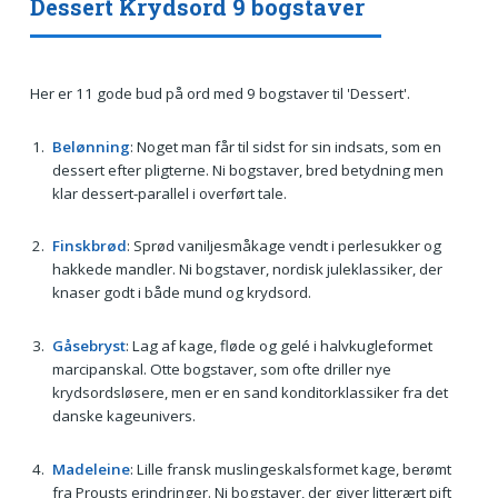
Dessert Krydsord 9 bogstaver
Her er 11 gode bud på ord med 9 bogstaver til 'Dessert'.
Belønning
: Noget man får til sidst for sin indsats, som en
dessert efter pligterne. Ni bogstaver, bred betydning men
klar dessert-parallel i overført tale.
Finskbrød
: Sprød vaniljesmåkage vendt i perlesukker og
hakkede mandler. Ni bogstaver, nordisk juleklassiker, der
knaser godt i både mund og krydsord.
Gåsebryst
: Lag af kage, fløde og gelé i halvkugleformet
marcipanskal. Otte bogstaver, som ofte driller nye
krydsordsløsere, men er en sand konditorklassiker fra det
danske kageunivers.
Madeleine
: Lille fransk muslingeskalsformet kage, berømt
fra Prousts erindringer. Ni bogstaver, der giver litterært pift