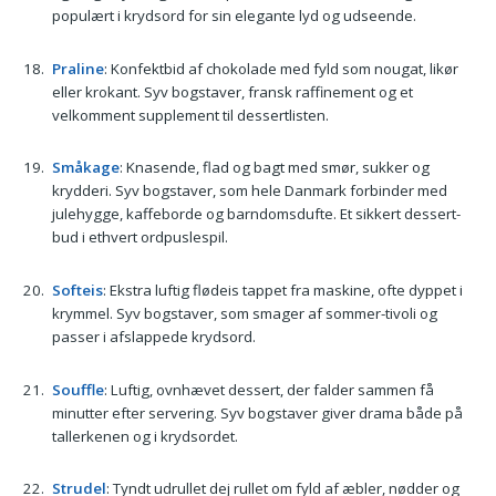
populært i krydsord for sin elegante lyd og udseende.
Praline
: Konfektbid af chokolade med fyld som nougat, likør
eller krokant. Syv bogstaver, fransk raffinement og et
velkomment supplement til dessertlisten.
Småkage
: Knasende, flad og bagt med smør, sukker og
krydderi. Syv bogstaver, som hele Danmark forbinder med
julehygge, kaffeborde og barndomsdufte. Et sikkert dessert-
bud i ethvert ordpuslespil.
Softeis
: Ekstra luftig flødeis tappe­t fra maskine, ofte dyppet i
krymmel. Syv bogstaver, som smager af sommer-tivoli og
passer i afslappede krydsord.
Souffle
: Luftig, ovn­hævet dessert, der falder sammen få
minutter efter servering. Syv bogstaver giver drama både på
tallerkenen og i krydsordet.
Strudel
: Tyndt udrullet dej rullet om fyld af æbler, nødder og