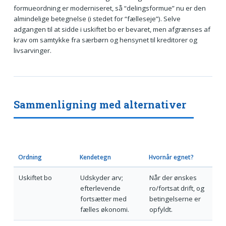
formueordning er moderniseret, så “delingsformue” nu er den
almindelige betegnelse (i stedet for “fælleseje”). Selve
adgangen til at sidde i uskiftet bo er bevaret, men afgrænses af
krav om samtykke fra særbørn og hensynet til kreditorer og
livsarvinger.
Sammenligning med alternativer
Ordning
Kendetegn
Hvornår egnet?
Uskiftet bo
Udskyder arv;
Når der ønskes
efterlevende
ro/fortsat drift, og
fortsætter med
betingelserne er
fælles økonomi.
opfyldt.