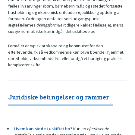
fælles livsarvinger (børn, børnebørn m.fl.) og i stedet fortsætte
husholdning og økonomisk drift uden øjeblikkelig opdeling af
formuen. Ordningen omfatter som udgangspunkt
ægtefællernes
delingsformue
(tidligere kaldet fælleseje), mens
særeje
normalt ikke kan indgå i det uskiftede bo.
Formålet er typisk at skabe ro og kontinuitet for den
efterlevende, fx så vedkommende kan blive boende i hjemmet,
opretholde virksomhedsdrift eller undgå et hurtigt og praktisk
kompliceret skifte.
Juridiske betingelser og rammer
Hvem kan sidde i uskiftet bo?
Kun en
efterlevende
ægtefælle
. Samlevende (uanset længde) kan ikke anvende