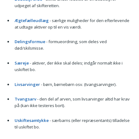
udpeget af skifteretten.
Ægtefælleudlæg
- særlige muligheder for den efterlevende
at udtage aktiver op til en vis værdi.
Delingsformue
- formueordning, som deles ved
død/skilsmisse.
Særeje
- aktiver, der ikke skal deles; indgår normalt ikke i
uskiftet bo.
Livsarvinger
- børn, børnebørn osv. (tvangsarvinger).
Tvangsarv
- den del af arven, som livsarvinger altid har krav
på (kan ikke testeres bort).
Uskiftesamtykke
- særbarns (eller repræsentants) tilladelse
til uskiftet bo.