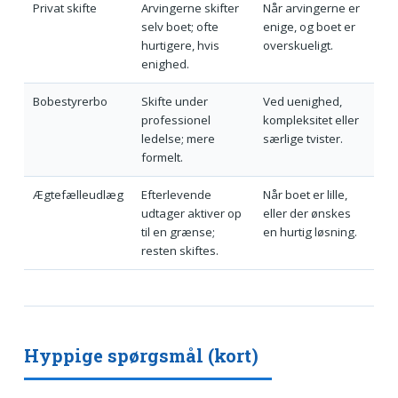
Privat skifte
Arvingerne skifter
Når arvingerne er
selv boet; ofte
enige, og boet er
hurtigere, hvis
overskueligt.
enighed.
Bobestyrerbo
Skifte under
Ved uenighed,
professionel
kompleksitet eller
ledelse; mere
særlige tvister.
formelt.
Ægtefælleudlæg
Efterlevende
Når boet er lille,
udtager aktiver op
eller der ønskes
til en grænse;
en hurtig løsning.
resten skiftes.
Hyppige spørgsmål (kort)