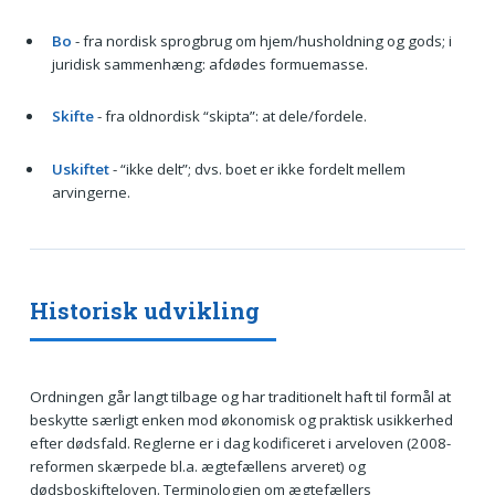
Bo
- fra nordisk sprogbrug om hjem/husholdning og gods; i
juridisk sammenhæng: afdødes formuemasse.
Skifte
- fra oldnordisk “skipta”: at dele/fordele.
Uskiftet
- “ikke delt”; dvs. boet er ikke fordelt mellem
arvingerne.
Historisk udvikling
Ordningen går langt tilbage og har traditionelt haft til formål at
beskytte særligt enken mod økonomisk og praktisk usikkerhed
efter dødsfald. Reglerne er i dag kodificeret i arveloven (2008-
reformen skærpede bl.a. ægtefællens arveret) og
dødsboskifteloven. Terminologien om ægtefællers