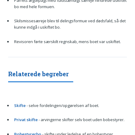
Parrets ægtepagt med fuldstændigt særeje hindrede uskiftet
bo med hele formuen.
Skilsmissesæreje blev til delingsformue ved dødsfald, så det
kunne indgå i uskiftet bo.
Revisoren førte særskilt regnskab, mens boet var uskiftet.
Relaterede begreber
Skifte
- selve fordelingen/opgørelsen af boet.
Privat skifte
- arvingerne skifter selv boet uden bobestyrer.
Bobestyrerbo
- skifte under ledelse af en bobestyrer