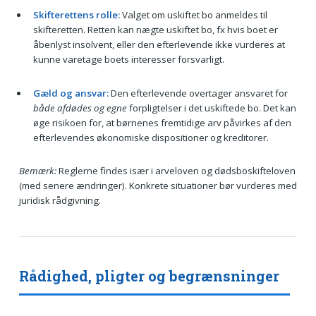
Skifterettens rolle:
Valget om uskiftet bo anmeldes til
skifteretten. Retten kan nægte uskiftet bo, fx hvis boet er
åbenlyst insolvent, eller den efterlevende ikke vurderes at
kunne varetage boets interesser forsvarligt.
Gæld og ansvar:
Den efterlevende overtager ansvaret for
både afdødes og egne
forpligtelser i det uskiftede bo. Det kan
øge risikoen for, at børnenes fremtidige arv påvirkes af den
efterlevendes økonomiske dispositioner og kreditorer.
Bemærk:
Reglerne findes især i arveloven og dødsboskifteloven
(med senere ændringer). Konkrete situationer bør vurderes med
juridisk rådgivning.
Rådighed, pligter og begrænsninger