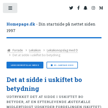
Toggle
Homepage.dk
- Din startside på nettet siden
1997
Forside
Leksikon
Leksikonopslag med D
Det at sidde i uskiftet bo betydning
LEKSIKONOPSLAG MED D
23. JANUAR 2026
Det at sidde i uskiftet bo
betydning
UDTRYKKET DET AT SIDDE I USKIFTET BO
BETYDER, AT EN EFTERLEVENDE ÆGTEFÆLLE
MIDLERTIDIGT UDSKYDER FORDELINGEN (SKIFTET)