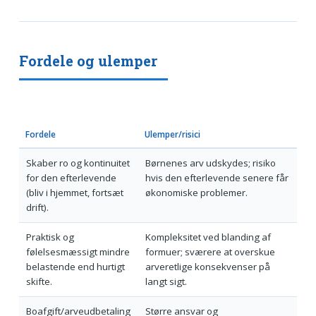
Fordele og ulemper
Fordele
Ulemper/risici
Skaber ro og kontinuitet
Børnenes arv udskydes; risiko
for den efterlevende
hvis den efterlevende senere får
(bliv i hjemmet, fortsæt
økonomiske problemer.
drift).
Praktisk og
Kompleksitet ved blanding af
følelsesmæssigt mindre
formuer; sværere at overskue
belastende end hurtigt
arveretlige konsekvenser på
skifte.
langt sigt.
Boafgift/arveudbetaling
Større ansvar og