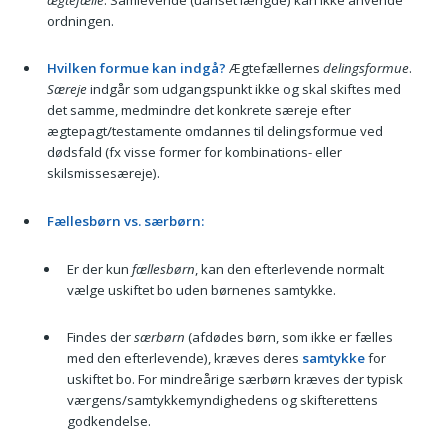
ordningen.
Hvilken formue kan indgå?
Ægtefællernes
delingsformue
.
Særeje
indgår som udgangspunkt ikke og skal skiftes med
det samme, medmindre det konkrete særeje efter
ægtepagt/testamente omdannes til delingsformue ved
dødsfald (fx visse former for kombinations- eller
skilsmissesæreje).
Fællesbørn vs. særbørn:
Er der kun
fællesbørn
, kan den efterlevende normalt
vælge uskiftet bo uden børnenes samtykke.
Findes der
særbørn
(afdødes børn, som ikke er fælles
med den efterlevende), kræves deres
samtykke
for
uskiftet bo. For mindreårige særbørn kræves der typisk
værgens/samtykkemyndighedens og skifterettens
godkendelse.