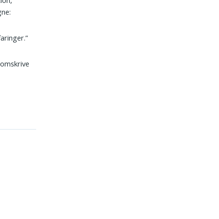
gne:
aringer.”
t omskrive