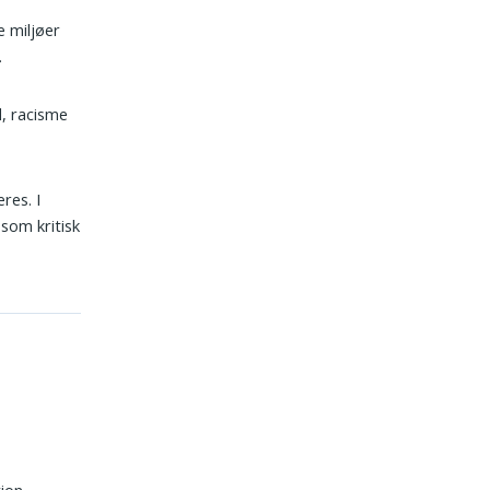
 miljøer
.
d, racisme
res. I
som kritisk
ion,