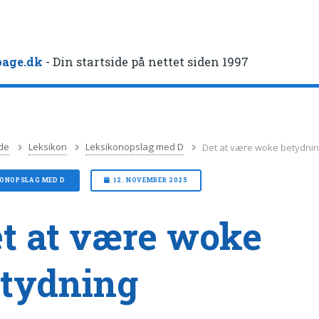
age.dk
- Din startside på nettet siden 1997
de
Leksikon
Leksikonopslag med D
Det at være woke betydni
KONOPSLAG MED D
12. NOVEMBER 2025
t at være woke
tydning