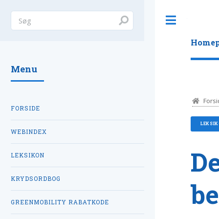
Toggle
Homep
Menu
Forsi
FORSIDE
LEKSI
WEBINDEX
De
LEKSIKON
KRYDSORDBOG
be
GREENMOBILITY RABATKODE