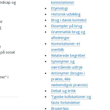
handicap og
konnotationer
Etymologi
Historisk udvikling
Brug i dansk kontekst
or
Eksempler på brug
g
Grammatisk brug og
afledninger
Konnotationer: et
m
overblik
 på social
Relaterede begreber
Synonymer og
nærstående udtryk
Antonymer (bruges i
ner” i
praksis, ikke
nødvendigvis præcise)
Debat og kritik
Typiske kollokationer og
faste forbindelser
Brugertips