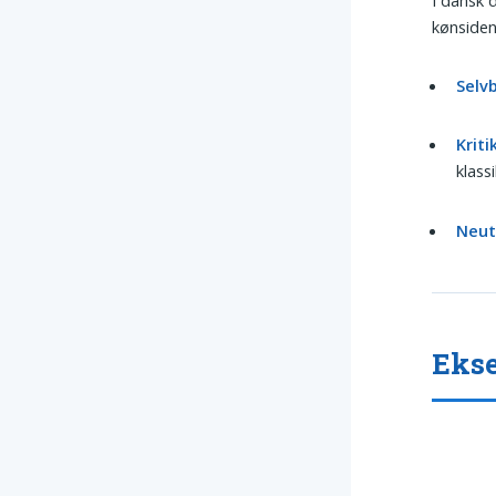
kønsiden
Selv
Kriti
klass
Neut
Ekse