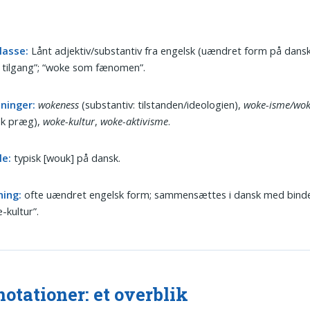
lasse:
Lånt adjektiv/substantiv fra engelsk (uændret form på dansk
 tilgang”; “woke som fænomen”.
dninger:
wokeness
(substantiv: tilstanden/ideologien),
woke-isme/wo
isk præg),
woke-kultur
,
woke-aktivisme
.
le:
typisk [wouk] på dansk.
ning:
ofte uændret engelsk form; sammensættes i dansk med binde
-kultur”.
otationer: et overblik