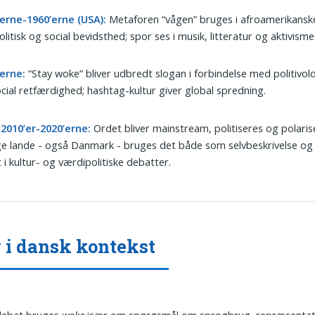
’erne-1960’erne (USA):
Metaforen “vågen” bruges i afroamerikanske
litisk og social bevidsthed; spor ses i musik, litteratur og aktivisme
’erne:
“Stay woke” bliver udbredt slogan i forbindelse med politivol
cial retfærdighed; hashtag-kultur giver global spredning.
2010’er-2020’erne:
Ordet bliver mainstream, politiseres og polarise
 lande - også Danmark - bruges det både som selvbeskrivelse og 
t i kultur- og værdipolitiske debatter.
 i dansk kontekst
 debat bruges
woke
især om spørgsmål om sprogbrug, repræsentat