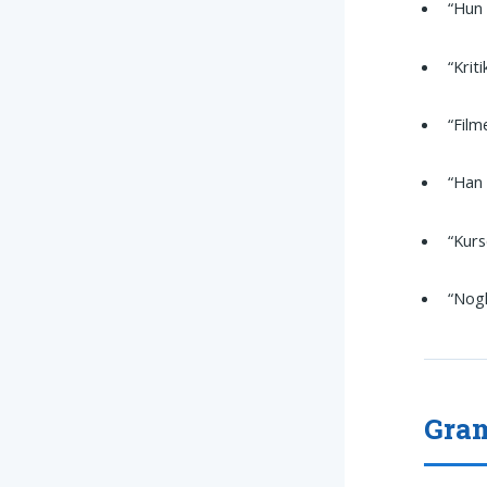
“Hun 
“Krit
“Fil
“Han
“Kurs
“Nogl
Gram