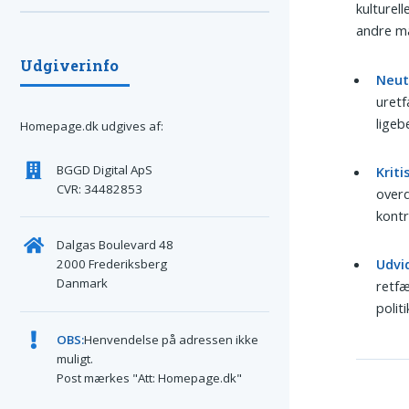
kulturel
andre ma
Udgiverinfo
Neut
uretf
ligeb
Homepage.dk udgives af:
BGGD Digital ApS
Kriti
CVR: 34482853
overd
kontr
Dalgas Boulevard 48
Udvi
2000 Frederiksberg
Danmark
retfæ
polit
OBS:
Henvendelse på adressen ikke
muligt.
Post mærkes "Att: Homepage.dk"