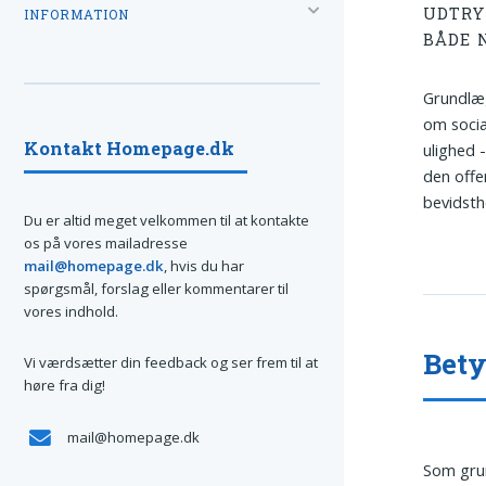
UDTRY
INFORMATION
BÅDE 
Grundlæg
om socia
Kontakt Homepage.dk
ulighed 
den offe
bevidsth
Du er altid meget velkommen til at kontakte
os på vores mailadresse
mail@homepage.dk
, hvis du har
spørgsmål, forslag eller kommentarer til
vores indhold.
Bety
Vi værdsætter din feedback og ser frem til at
høre fra dig!
mail@homepage.dk
Som gru