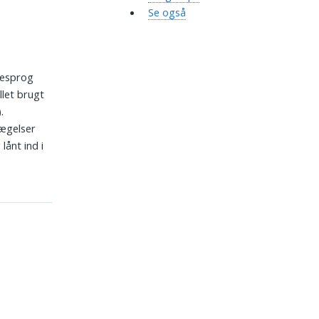
Se også
kesprog
llet brugt
.
vægelser
lånt ind i