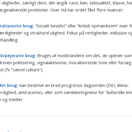
le uligheder, særligt dem, der angår race, køn, seksualitet, klasse, 
rginaliserede positioner. Over tid har ordet fået flere nuancer:
ral/positiv brug:
“Socialt bevidst” eller “kritisk opmærksom” over f
ærdigheder og strukturel ulighed. Fokus på rettigheder, inklusion o
ehandling.
sk/pejorativ brug:
Bruges af modstandere om det, de oplever so
reven politisering, signalaktivisme, moraliserende tone eller forsøg
ol (fx “cancel culture”).
det brug:
Kan beskrive en bred progressiv dagsorden (DEI, klima-
rdighed, antiracisme), eller som samlebetegnelse for “kulturelle em
ik og medier.