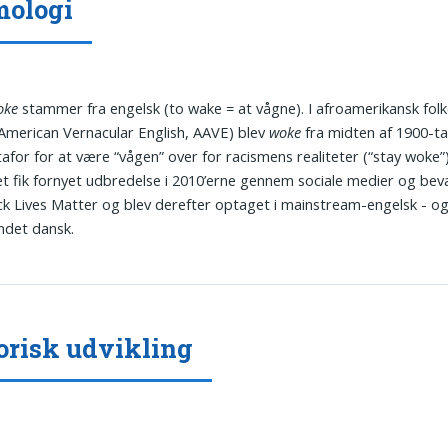
mologi
oke
stammer fra engelsk (to wake = at vågne). I afroamerikansk fol
 American Vernacular English, AAVE) blev
woke
fra midten af 1900-ta
for for at være “vågen” over for racismens realiteter (“stay woke”)
t fik fornyet udbredelse i 2010’erne gennem sociale medier og be
k Lives Matter og blev derefter optaget i mainstream-engelsk - og 
ndet dansk.
orisk udvikling