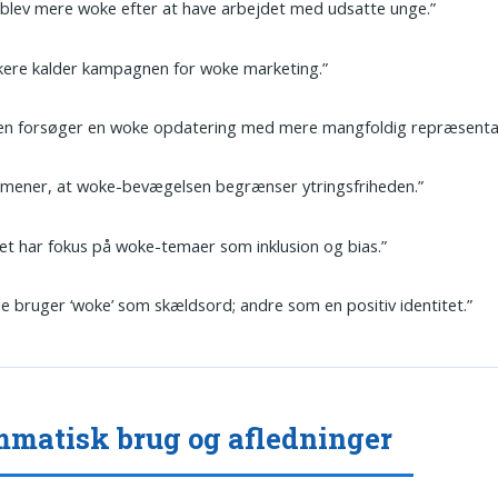
blev mere woke efter at have arbejdet med udsatte unge.”
ikere kalder kampagnen for woke marketing.”
men forsøger en woke opdatering med mere mangfoldig repræsentat
 mener, at woke-bevægelsen begrænser ytringsfriheden.”
et har fokus på woke-temaer som inklusion og bias.”
e bruger ‘woke’ som skældsord; andre som en positiv identitet.”
matisk brug og afledninger