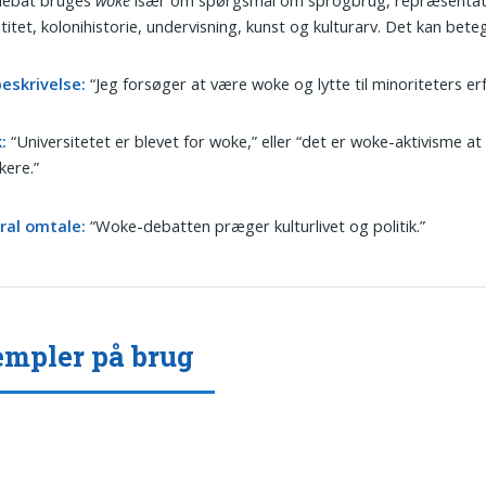
titet, kolonihistorie, undervisning, kunst og kulturarv. Det kan bete
beskrivelse:
“Jeg forsøger at være woke og lytte til minoriteters erf
k:
“Universitetet er blevet for woke,” eller “det er woke-aktivisme a
ikere.”
ral omtale:
“Woke-debatten præger kulturlivet og politik.”
mpler på brug