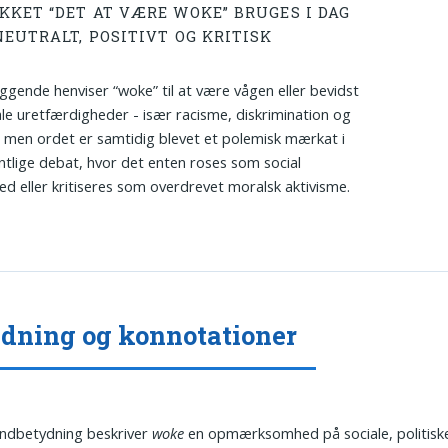
KKET “DET AT VÆRE WOKE” BRUGES I DAG
NEUTRALT, POSITIVT OG KRITISK
gende henviser “woke” til at være vågen eller bevidst
le uretfærdigheder - især racisme, diskrimination og
- men ordet er samtidig blevet et polemisk mærkat i
ntlige debat, hvor det enten roses som social
ed eller kritiseres som overdrevet moralsk aktivisme.
dning og konnotationer
ndbetydning beskriver
woke
en opmærksomhed på sociale, politisk