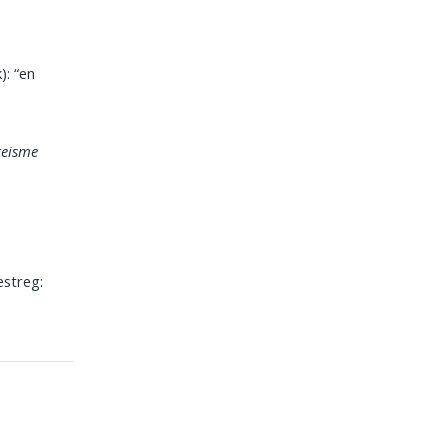
): “en
keisme
streg: