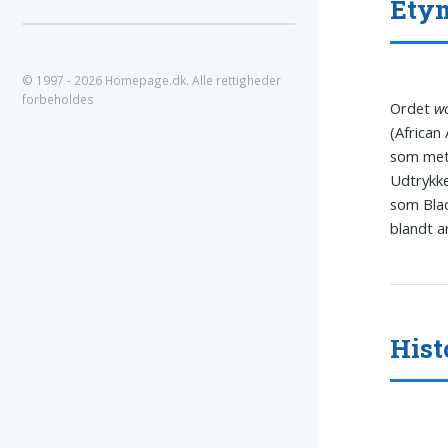
Ety
© 1997 - 2026 Homepage.dk. Alle rettigheder
forbeholdes
Ordet
w
(African
som meta
Udtrykke
som Blac
blandt a
Hist