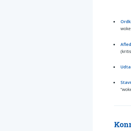
Ordk
woke
Afle
(krit
Udta
Stav
“woke
Konn