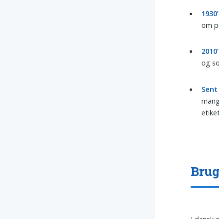
1930
om po
2010
og so
Sent 
mange
etike
Brug
I dansk