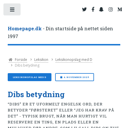
Toggle
Homepage.dk
- Din startside på nettet siden
1997
Forside
Leksikon
Leksikonopslag med D
Dibs betydning
LEKSIKONOPSLAG MED D
4. NOVEMBER 2025
Dibs betydning
“DIBS” ER ET UFORMELT ENGELSK ORD, DER
BETYDER “FØRSTERET” ELLER “JEG HAR KRAV PÅ
DET” - TYPISK BRUGT, NÅR MAN HURTIGT VIL
RESERVERE EN TING, EN PLADS ELLER EN