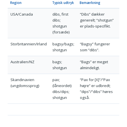
Region
Typisk udtryk
Bemærkning
USA/Canada
dibs, first
“Dibs” dækker
dibs;
generelt; “shotgun”
shotgun
er plads-specifikt.
(forsæde)
Storbritannien/Irland
bagsy/bags;
“Bagsy” fungerer
shotgun
som “dibs”.
Australien/NZ
bags;
“Bags” er meget
shotgun
almindeligt.
Skandinavien
pax;
“Pax for [X]”/“Pax
(ungdomssprog)
(låneordet)
højre” er udbredt;
dibs/dips;
“dips”/“dibs” høres
shotgun
også.