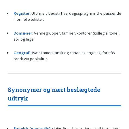
Register:
Uformelt; bedst i hverdagssprog, mindre passende
i formelle tekster.
Domæner:
Vennegrupper, familier, kontorer (kollegial tone),
spil og lege.
Geografi:
Især i amerikansk og canadisk engelsk; forstås
bredt via popkultur.
Synonymer og nært beslægtede
udtryk
Engelsk (generelle):
claim, first claim, priority, call it, reserve