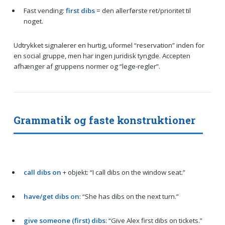
Fast vending:
first dibs
= den allerførste ret/prioritet til
noget.
Udtrykket signalerer en hurtig, uformel “reservation” inden for
en social gruppe, men har ingen juridisk tyngde. Accepten
afhænger af gruppens normer og “lege-regler”.
Grammatik og faste konstruktioner
call dibs on
+ objekt: “I call dibs on the window seat.”
have/get dibs on
: “She has dibs on the next turn.”
give someone (first) dibs
: “Give Alex first dibs on tickets.”