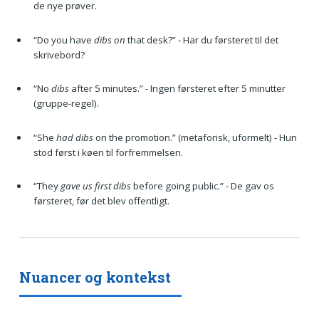
de nye prøver.
“Do you have
dibs on
that desk?” - Har du førsteret til det
skrivebord?
“No
dibs
after 5 minutes.” - Ingen førsteret efter 5 minutter
(gruppe-regel).
“She
had dibs
on the promotion.” (metaforisk, uformelt) - Hun
stod først i køen til forfremmelsen.
“They
gave us first dibs
before going public.” - De gav os
førsteret, før det blev offentligt.
Nuancer og kontekst