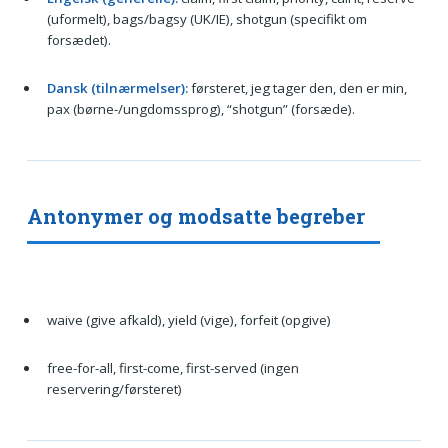
(uformelt), bags/bagsy (UK/IE), shotgun (specifikt om
forsædet).
Dansk (tilnærmelser):
førsteret, jeg tager den, den er min,
pax (børne-/ungdomssprog), “shotgun” (forsæde).
Antonymer og modsatte begreber
waive (give afkald), yield (vige), forfeit (opgive)
free-for-all, first-come, first-served (ingen
reservering/førsteret)