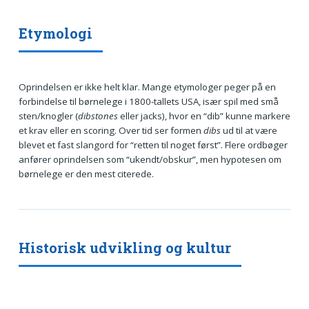
Etymologi
Oprindelsen er ikke helt klar. Mange etymologer peger på en
forbindelse til børnelege i 1800-tallets USA, især spil med små
sten/knogler (
dibstones
eller jacks), hvor en “dib” kunne markere
et krav eller en scoring. Over tid ser formen
dibs
ud til at være
blevet et fast slangord for “retten til noget først”. Flere ordbøger
anfører oprindelsen som “ukendt/obskur”, men hypotesen om
børnelege er den mest citerede.
Historisk udvikling og kultur