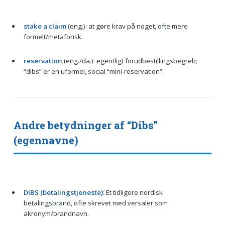
stake a claim
(eng.): at gøre krav på noget, ofte mere
formelt/metaforisk.
reservation
(eng./da.): egentligt forudbestillingsbegreb;
“dibs” er en uformel, social “mini-reservation”.
Andre betydninger af “Dibs”
(egennavne)
DIBS (betalingstjeneste):
Et tidligere nordisk
betalingsbrand, ofte skrevet med versaler som
akronym/brandnavn.