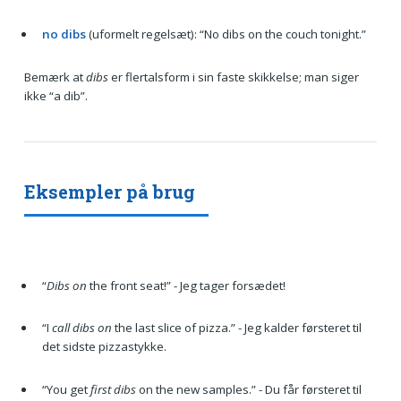
no dibs
(uformelt regelsæt): “No dibs on the couch tonight.”
Bemærk at
dibs
er flertalsform i sin faste skikkelse; man siger
ikke “a dib”.
Eksempler på brug
“
Dibs on
the front seat!” - Jeg tager forsædet!
“I
call dibs on
the last slice of pizza.” - Jeg kalder førsteret til
det sidste pizzastykke.
“You get
first dibs
on the new samples.” - Du får førsteret til