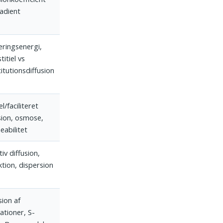
adient
eringsenergi,
titiel vs
itutionsdiffusion
l/faciliteret
sion, osmose,
abilitet
tiv diffusion,
tion, dispersion
sion af
ationer, S-