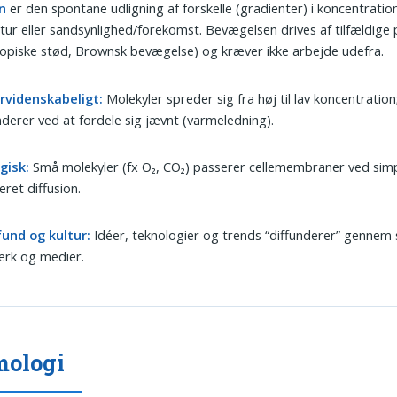
n
er den spontane udligning af forskelle (gradienter) i koncentratio
ur eller sandsynlighed/forekomst. Bevægelsen drives af tilfældige
opiske stød, Brownsk bevægelse) og kræver ikke arbejde udefra.
rvidenskabeligt:
Molekyler spreder sig fra høj til lav koncentratio
nderer ved at fordele sig jævnt (varmeledning).
gisk:
Små molekyler (fx O₂, CO₂) passerer cellemembraner ved simpe
teret diffusion.
und og kultur:
Idéer, teknologier og trends “diffunderer” gennem 
ærk og medier.
mologi