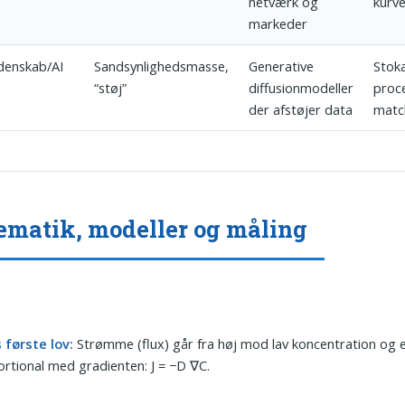
netværk og
kurv
markeder
denskab/AI
Sandsynlighedsmasse,
Generative
Stoka
“støj”
diffusionmodeller
proc
der afstøjer data
matc
matik, modeller og måling
s første lov:
Strømme (flux) går fra høj mod lav koncentration og 
rtional med gradienten: J = −D ∇C.