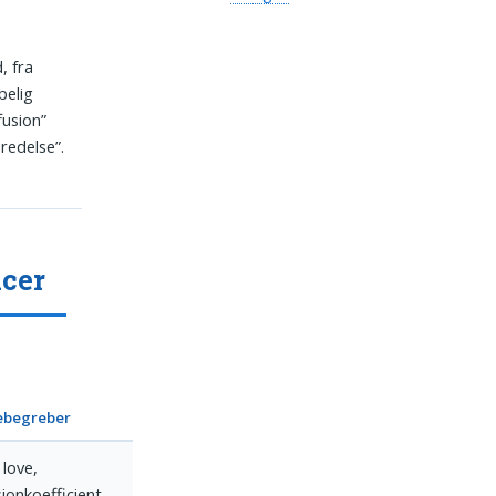
, fra
belig
fusion”
redelse”.
ncer
ebegreber
 love,
sionkoefficient