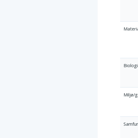
Materi
Biolog
Miljø/
Samfu