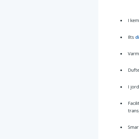
I kem
Ilts
d
Var
Duft
I jor
Facil
trans
Smart