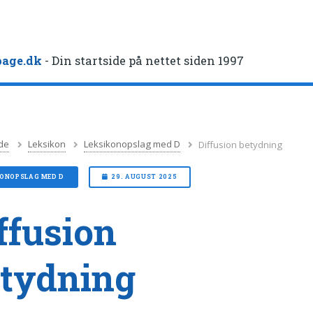
age.dk
- Din startside på nettet siden 1997
de
Leksikon
Leksikonopslag med D
Diffusion betydning
KONOPSLAG MED D
29. AUGUST 2025
ffusion
tydning