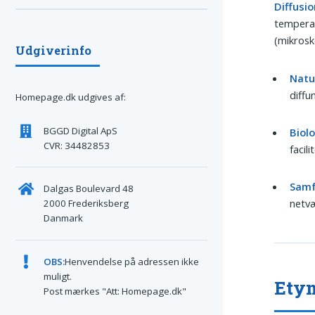
Diffusio
temperat
(mikrosk
Udgiverinfo
Natu
diffu
Homepage.dk udgives af:
BGGD Digital ApS
Biolo
CVR: 34482853
facili
Samf
Dalgas Boulevard 48
netv
2000 Frederiksberg
Danmark
OBS:
Henvendelse på adressen ikke
muligt.
Ety
Post mærkes "Att: Homepage.dk"