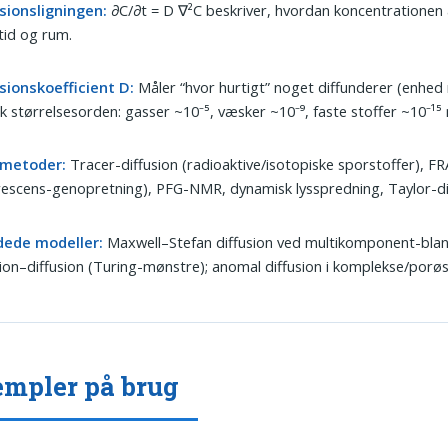
sionsligningen:
∂C/∂t = D ∇²C beskriver, hvordan koncentrationen
tid og rum.
sionskoefficient D:
Måler “hvor hurtigt” noget diffunderer (enhed 
k størrelsesorden: gasser ~10⁻⁵, væsker ~10⁻⁹, faste stoffer ~10⁻¹⁵ 
metoder:
Tracer-diffusion (radioaktive/isotopiske sporstoffer), F
rescens-genopretning), PFG-NMR, dynamisk lysspredning, Taylor-di
dede modeller:
Maxwell–Stefan diffusion ved multikomponent-blan
ion–diffusion (Turing-mønstre); anomal diffusion i komplekse/porø
mpler på brug