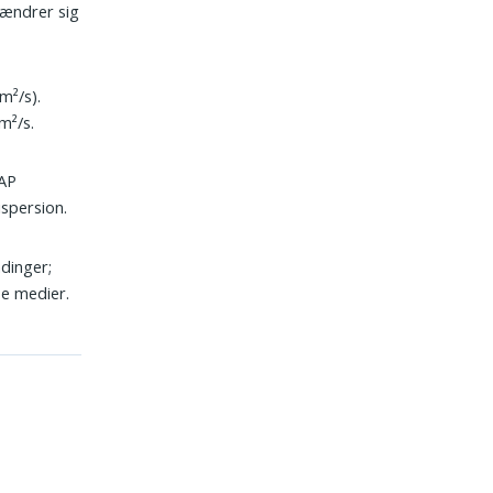
 ændrer sig
m²/s).
m²/s.
RAP
spersion.
dinger;
se medier.