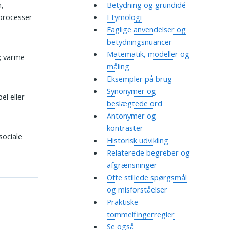
n,
Betydning og grundidé
 processer
Etymologi
Faglige anvendelser og
betydningsnuancer
Matematik, modeller og
n; varme
måling
Eksempler på brug
Synonymer og
l eller
beslægtede ord
Antonymer og
kontraster
sociale
Historisk udvikling
Relaterede begreber og
afgrænsninger
Ofte stillede spørgsmål
og misforståelser
Praktiske
tommelfingerregler
Se også