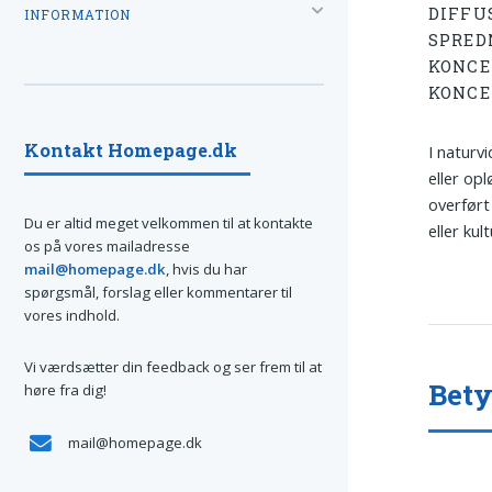
DIFFU
INFORMATION
SPRED
KONCE
KONCE
Kontakt Homepage.dk
I naturv
eller opl
overført
Du er altid meget velkommen til at kontakte
eller ku
os på vores mailadresse
mail@homepage.dk
, hvis du har
spørgsmål, forslag eller kommentarer til
vores indhold.
Vi værdsætter din feedback og ser frem til at
Bety
høre fra dig!
mail@homepage.dk