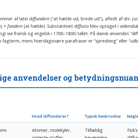
ommer af latin
diffundere
(“at hælde ud, brede ud”), afledt af
dis-
(ud
n) +
fundere
(at hælde). Substantivet
diffusio
blev optaget i videnska
ogi via fransk og engelsk i 1700–1800-tallet. På dansk anvendes “dif
 fagterm, mens hverdagsnære parafraser er “spredning” eller “udb
ige anvendelser og betydningsnua
Hvad diffunderer?
Typisk beskrivelse
Nøgl
kemi
Atomer, molekyler,
Tilfældig
Fick’s
opløste stoffer
bevægelse
diffu