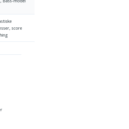
e, Bass-model
stiske
esser, score
hing
er