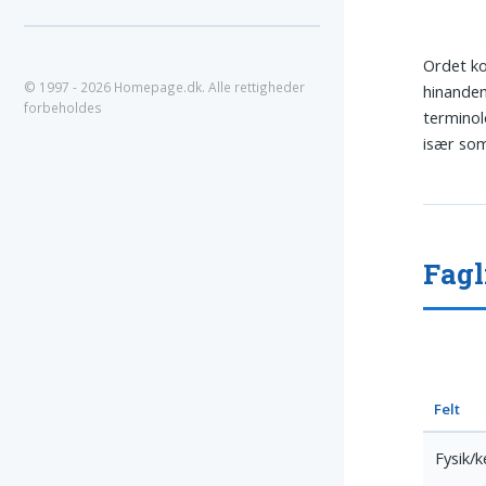
Ordet k
© 1997 - 2026 Homepage.dk. Alle rettigheder
hinande
forbeholdes
terminol
især som
Fagl
Felt
Fysik/