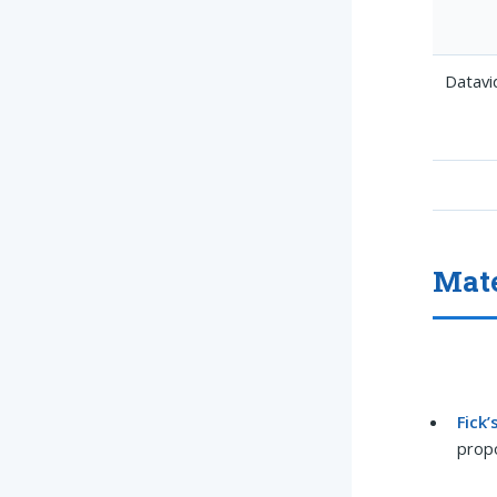
Datavi
Mate
Fick’
propo