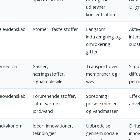
udjævner
D, gr
koncentration
alevidenskab
Atomer i faste stoffer
Langsom
Aktiv
indtrængning og
inters
omrokering i
subst
gitter
i/medicin
Gasser,
Transport over
Simpe
næringsstoffer,
membraner og i
diffu
signalmolekyler
væv
perme
geovidenskab
Forurenende stoffer,
Spredning i
Effek
salte, varme i
porøse medier
advek
jord/vand
og vandmasser
nd/økonomi
Idéer, innovationer,
Udbredelse
Diffu
teknologier
gennem sociale
innov