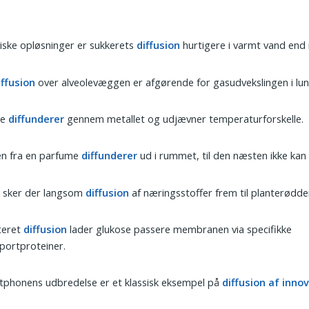
iske opløsninger er sukkerets
diffusion
hurtigere i varmt vand end i
iffusion
over alveolevæggen er afgørende for gasudvekslingen i lu
me
diffunderer
gennem metallet og udjævner temperaturforskelle.
en fra en parfume
diffunderer
ud i rummet, til den næsten ikke kan
d sker der langsom
diffusion
af næringsstoffer frem til planterødde
iteret
diffusion
lader glukose passere membranen via specifikke
portproteiner.
phonens udbredelse er et klassisk eksempel på
diffusion af inno