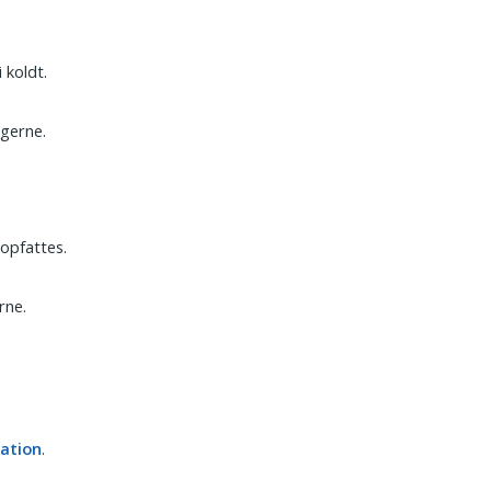
 koldt.
ngerne.
 opfattes.
rne.
vation
.