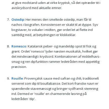
at give modstand uden at virke kryptisk, så det optræder tit i
aviskrydsord med aktuelle emner.
Ostedip
: Her menes den smeltede ostedip, man får til
nachos i biografen. Konsistensen er skabt til at dyppe. Syv
bogstaver, to vokaler i midten, gør ordet let at flette ind
samtidig med, at betydningen er klokkeklar.
Romesco
: Katalansk peber- og mandeldip spist til fisk og
grønt. Ordet 'romesco' lyder næsten musikalsk, hvilket gør
det mindeværdigt i krydsord. Kombinationen af middelhavs-
smag og ren dipfunktion rammer ledetråden med appetitlig
præcision.
Rouille
: Provençalsk sauce med safran og chili, traditionelt
serveret som dip til bouillabaisse. Det kort-franske navn er
spændende stavemæssigt og bringer sydfransk stemning
ind. Dermed er 'rouille' en charmerende løsning på
ledetråden 'dip'.