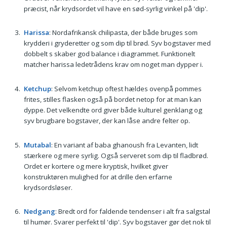
præcist, når krydsordet vil have en sød-syrlig vinkel på 'dip'.
Harissa
: Nordafrikansk chilipasta, der både bruges som
krydderi i gryderetter og som dip til brød. Syv bogstaver med
dobbelt s skaber god balance i diagrammet. Funktionelt
matcher harissa ledetrådens krav om noget man dypper i.
Ketchup
: Selvom ketchup oftest hældes ovenpå pommes
frites, stilles flasken også på bordet netop for at man kan
dyppe. Det velkendte ord giver både kulturel genklang og
syv brugbare bogstaver, der kan låse andre felter op.
Mutabal
: En variant af baba ghanoush fra Levanten, lidt
stærkere og mere syrlig. Også serveret som dip til fladbrød.
Ordet er kortere og mere kryptisk, hvilket giver
konstruktøren mulighed for at drille den erfarne
krydsordsløser.
Nedgang
: Bredt ord for faldende tendenser i alt fra salgstal
til humør. Svarer perfekt til 'dip'. Syv bogstaver gør det nok til