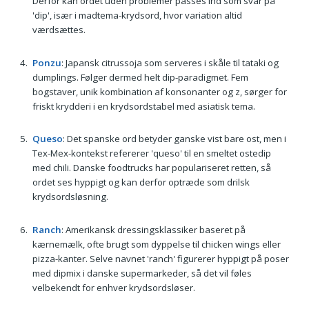
Derfor kan ordet uden problemer passes ind som svar på
'dip', især i madtema-krydsord, hvor variation altid
værdsættes.
Ponzu
: Japansk citrussoja som serveres i skåle til tataki og
dumplings. Følger dermed helt dip-paradigmet. Fem
bogstaver, unik kombination af konsonanter og z, sørger for
friskt krydderi i en krydsordstabel med asiatisk tema.
Queso
: Det spanske ord betyder ganske vist bare ost, men i
Tex-Mex-kontekst refererer 'queso' til en smeltet ostedip
med chili. Danske foodtrucks har populariseret retten, så
ordet ses hyppigt og kan derfor optræde som drilsk
krydsordsløsning.
Ranch
: Amerikansk dressingsklassiker baseret på
kærnemælk, ofte brugt som dyppelse til chicken wings eller
pizza-kanter. Selve navnet 'ranch' figurerer hyppigt på poser
med dipmix i danske supermarkeder, så det vil føles
velbekendt for enhver krydsordsløser.