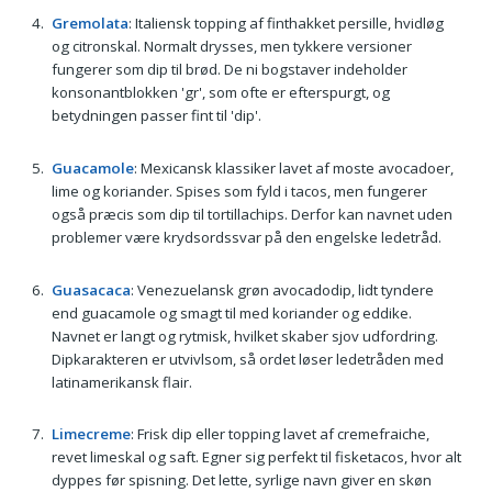
Gremolata
: Italiensk topping af finthakket persille, hvidløg
og citronskal. Normalt drysses, men tykkere versioner
fungerer som dip til brød. De ni bogstaver indeholder
konsonantblokken 'gr', som ofte er efterspurgt, og
betydningen passer fint til 'dip'.
Guacamole
: Mexicansk klassiker lavet af moste avocadoer,
lime og koriander. Spises som fyld i tacos, men fungerer
også præcis som dip til tortillachips. Derfor kan navnet uden
problemer være krydsordssvar på den engelske ledetråd.
Guasacaca
: Venezuelansk grøn avocadodip, lidt tyndere
end guacamole og smagt til med koriander og eddike.
Navnet er langt og rytmisk, hvilket skaber sjov udfordring.
Dipkarakteren er utvivlsom, så ordet løser ledetråden med
latinamerikansk flair.
Limecreme
: Frisk dip eller topping lavet af cremefraiche,
revet limeskal og saft. Egner sig perfekt til fisketacos, hvor alt
dyppes før spisning. Det lette, syrlige navn giver en skøn