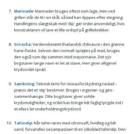
Marinade
: Marinader bruges oftest som lage, men ved
grillen står de tit i en skål, så kød kan dyppes efter stegning.
Handlingens slægtskab med 'dip' gør ordet anvendeligt, hvis
konstruktøren vil lave et lille ordspil på grillteknikker.
Sriracha
: Verdensberømt thailandsk chilisauce i den grønne
hane-flaske. Selvom den normalt sprøjtes på mad, bruges
den også som dip sammen med mayonnaise. Det syv
bogstaver lange navn er let at stave, men giver alligevel
krydsordet spræl.
Sænkning
: Teknisk term for niveauforskydning nedad –
præcis det et 'dip' beskriver. Bruges i ingeniør- og geo-
sammenhænge. Otte bogstaver giver solide
krydsmuligheder, og ordet kan bringe lidt faglig tyngde ind i
et ellers let underholdningskrydsord.
Tahindip
: Når tahin røres med citronsaft, hvidløg og lidt
vand, forvandles sesampastaen til en silkeblød tahindip. Den