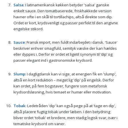
Salsa
: I latinamerikansk køkken betyder 'salsa' ganske
enkelt sauce. Den tomatbaserede, friskhakkede version
havner ofte i en skål til tortillachips, altså direkte som dip.
Ordet er kort, krydsvenligt og passer perfekt til den angivne
engelske stikord.
Sauce
: Fransk import, men fuldt indarbejdet i dansk. 'Sauce'
beskriver enhver smagfuld, semityk væske der kan hældes
eller dyppes i. Derfor er ordet et ligetil synonym til ’dip’ og
passer elegant ind i gastronomiske krydsord.
Slump
: I dagligdansk kan vi sige, at energien fik en 'slump',
altså en kort reduktion – meget lig 'dip' på engelsk. Derfor
kan ordet, på fem bogstaver, fungere som metaforisk
krydsordsløsning, hvis temaet er humør eller motivation.
Tobak
: Ledetråden 'dip' kan også pege på at 'tage en dip',
altså placere fugtig tobak under læben. I den betydning
bliver ordet 'tobak' et bredere, men stadig logisk svar, især i
tematiske krydsord om vaner.