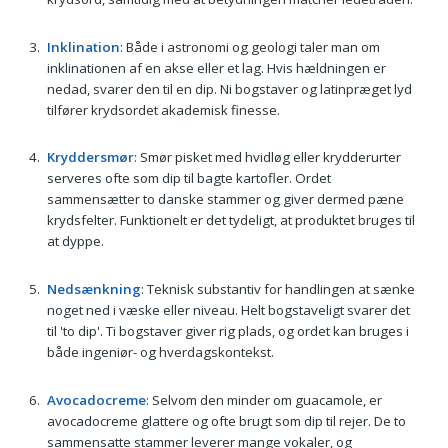
Inklination
: Både i astronomi og geologi taler man om
inklinationen af en akse eller et lag. Hvis hældningen er
nedad, svarer den til en dip. Ni bogstaver og latinpræget lyd
tilfører krydsordet akademisk finesse.
Kryddersmør
: Smør pisket med hvidløg eller krydderurter
serveres ofte som dip til bagte kartofler. Ordet
sammensætter to danske stammer og giver dermed pæne
krydsfelter. Funktionelt er det tydeligt, at produktet bruges til
at dyppe.
Nedsænkning
: Teknisk substantiv for handlingen at sænke
noget ned i væske eller niveau. Helt bogstaveligt svarer det
til 'to dip'. Ti bogstaver giver rig plads, og ordet kan bruges i
både ingeniør- og hverdagskontekst.
Avocadocreme
: Selvom den minder om guacamole, er
avocadocreme glattere og ofte brugt som dip til rejer. De to
sammensatte stammer leverer mange vokaler, og