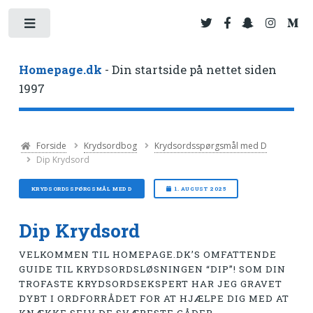
Toggle
Homepage.dk
- Din startside på nettet siden
1997
Forside
Krydsordbog
Krydsordsspørgsmål med D
Dip Krydsord
KRYDSORDSSPØRGSMÅL MED D
1. AUGUST 2025
Dip Krydsord
VELKOMMEN TIL HOMEPAGE.DK’S OMFATTENDE
GUIDE TIL KRYDSORDSLØSNINGEN “DIP”! SOM DIN
TROFASTE KRYDSORDSEKSPERT HAR JEG GRAVET
DYBT I ORDFORRÅDET FOR AT HJÆLPE DIG MED AT