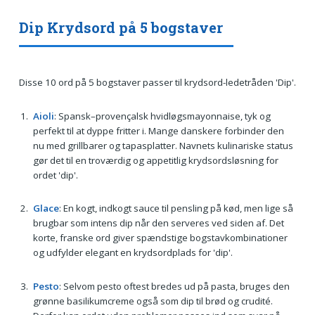
Dip Krydsord på 5 bogstaver
Disse 10 ord på 5 bogstaver passer til krydsord-ledetråden 'Dip'.
Aioli
: Spansk–provençalsk hvidløgsmayonnaise, tyk og
perfekt til at dyppe fritter i. Mange danskere forbinder den
nu med grillbarer og tapasplatter. Navnets kulinariske status
gør det til en troværdig og appetitlig krydsordsløsning for
ordet 'dip'.
Glace
: En kogt, indkogt sauce til pensling på kød, men lige så
brugbar som intens dip når den serveres ved siden af. Det
korte, franske ord giver spændstige bogstavkombinationer
og udfylder elegant en krydsordplads for 'dip'.
Pesto
: Selvom pesto oftest bredes ud på pasta, bruges den
grønne basilikumcreme også som dip til brød og crudité.