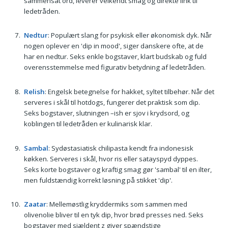
sammensat ord, leverer velkendt smag og direkte link til
ledetråden.
Nedtur
: Populært slang for psykisk eller økonomisk dyk. Når
nogen oplever en 'dip in mood', siger danskere ofte, at de
har en nedtur. Seks enkle bogstaver, klart budskab og fuld
overensstemmelse med figurativ betydning af ledetråden.
Relish
: Engelsk betegnelse for hakket, syltet tilbehør. Når det
serveres i skål til hotdogs, fungerer det praktisk som dip.
Seks bogstaver, slutningen –ish er sjov i krydsord, og
koblingen til ledetråden er kulinarisk klar.
Sambal
: Sydøstasiatisk chilipasta kendt fra indonesisk
køkken. Serveres i skål, hvor ris eller satayspyd dyppes.
Seks korte bogstaver og kraftig smag gør 'sambal' til en ilter,
men fuldstændig korrekt løsning på stikket 'dip'.
Zaatar
: Mellemøstlig kryddermiks som sammen med
olivenolie bliver til en tyk dip, hvor brød presses ned. Seks
bogstaver med sjældent z giver spændstige