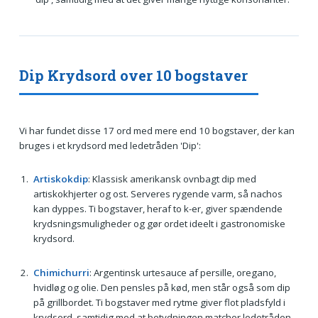
Dip Krydsord over 10 bogstaver
Vi har fundet disse 17 ord med mere end 10 bogstaver, der kan
bruges i et krydsord med ledetråden 'Dip':
Artiskokdip
: Klassisk amerikansk ovnbagt dip med
artiskokhjerter og ost. Serveres rygende varm, så nachos
kan dyppes. Ti bogstaver, heraf to k-er, giver spændende
krydsningsmuligheder og gør ordet ideelt i gastronomiske
krydsord.
Chimichurri
: Argentinsk urtesauce af persille, oregano,
hvidløg og olie. Den pensles på kød, men står også som dip
på grillbordet. Ti bogstaver med rytme giver flot pladsfyld i
krydsord, samtidig med at betydningen matcher ledetråden.