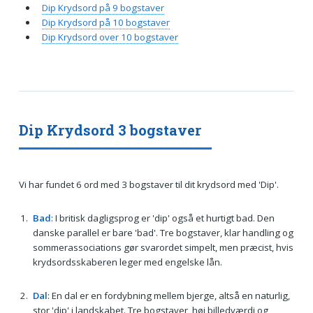
Dip Krydsord på 9 bogstaver
Dip Krydsord på 10 bogstaver
Dip Krydsord over 10 bogstaver
Dip Krydsord 3 bogstaver
Vi har fundet 6 ord med 3 bogstaver til dit krydsord med 'Dip'.
Bad
: I britisk dagligsprog er 'dip' også et hurtigt bad. Den
danske parallel er bare 'bad'. Tre bogstaver, klar handling og
sommerassociations gør svarordet simpelt, men præcist, hvis
krydsordsskaberen leger med engelske lån.
Dal
: En dal er en fordybning mellem bjerge, altså en naturlig,
stor 'dip' i landskabet. Tre bogstaver, høj billedværdi og