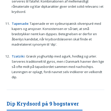
serveres til falafel. Kombinationen af mellemøstligt
råmateriale og klar dipkarakter giver ordet solid relevans i et
krydsord.
Tapenade
: Tapenade er en sydeuropæisk olivenpuré med
kapers og ansjoser. Konsistensen er så tæt, at små
brødstykker nemt kan dyppes. Betegnelsen er derfor en
åbenlys kandidat, når krydsordsløseren skal finde et
madrelateret synonym til 'dip'.
Tzatziki
: Græsk yoghurtdip med agurk, hvidløg og urter.
Serveres traditionelt til gyros, men i Danmark havner den lige
så ofte midt på tapasbordet sammen med nachochips.
Løsningen er oplagt, fordi navnet selv indikerer en velkendt
dip.
Dip Krydsord på 9 bogstaver