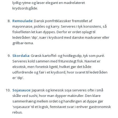
lydlig rytme og løser elegant en madrelateret
krydsordsgåde.
Remoulade
: Dansk pomfritklassiker fremstillet af
mayonnaise, pickles og karry. Serveres i tyk konsistens, så
fiskefileten let kan dyppes. Derfor er ordet oplagt til
ledetråden 'dip', især i krydsord med danske madvaner eller
grillbar-tema.
Skordalia
: Græsk kartoffel- og hvidløgsdip, tyk som puré.
Serveres kold sammen med friturestegt fisk. Navnet er
eksotisk, men fonetisk ligetil, hvilket gør det både
udfordrende og fair i et krydsord, hvor svaret til ledetråden
er 'dip'.
Sojasauce
: Japansk og kinesisk soja serveres ofte i små
skåle ved sushi, hvor man dypper makiruller. Den klare
sammenhæng mellem ordet og handlingen at dyppe gør
'sojasauce' til et logisk, femstavet svar i enhver gastronomisk
rebus.