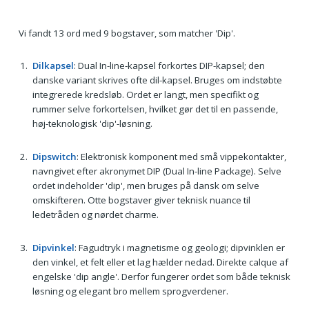
Vi fandt 13 ord med 9 bogstaver, som matcher 'Dip'.
Dilkapsel
: Dual In-line‐kapsel forkortes DIP-kapsel; den
danske variant skrives ofte dil-kapsel. Bruges om indstøbte
integrerede kredsløb. Ordet er langt, men specifikt og
rummer selve forkortelsen, hvilket gør det til en passende,
høj-teknologisk 'dip'-løsning.
Dipswitch
: Elektronisk komponent med små vippekontakter,
navngivet efter akronymet DIP (Dual In-line Package). Selve
ordet indeholder 'dip', men bruges på dansk om selve
omskifteren. Otte bogstaver giver teknisk nuance til
ledetråden og nørdet charme.
Dipvinkel
: Fagudtryk i magnetisme og geologi; dipvinklen er
den vinkel, et felt eller et lag hælder nedad. Direkte calque af
engelske 'dip angle'. Derfor fungerer ordet som både teknisk
løsning og elegant bro mellem sprogverdener.