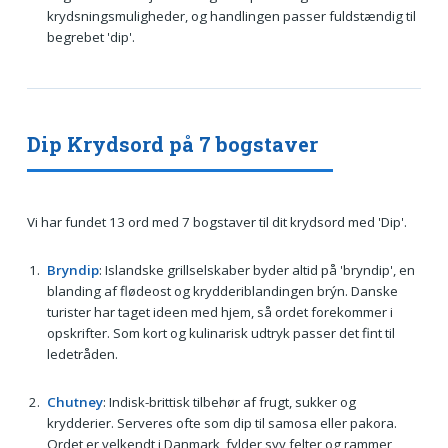
krydsningsmuligheder, og handlingen passer fuldstændig til
begrebet 'dip'.
Dip Krydsord på 7 bogstaver
Vi har fundet 13 ord med 7 bogstaver til dit krydsord med 'Dip'.
Bryndip
: Islandske grillselskaber byder altid på 'bryndip', en
blanding af flødeost og krydderiblandingen brýn. Danske
turister har taget ideen med hjem, så ordet forekommer i
opskrifter. Som kort og kulinarisk udtryk passer det fint til
ledetråden.
Chutney
: Indisk-brittisk tilbehør af frugt, sukker og
krydderier. Serveres ofte som dip til samosa eller pakora.
Ordet er velkendt i Danmark, fylder syv felter og rammer