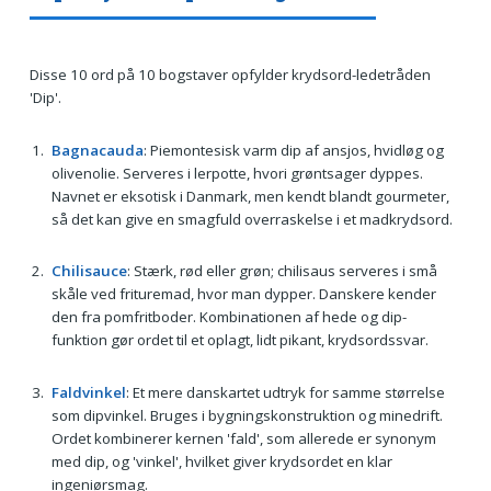
Disse 10 ord på 10 bogstaver opfylder krydsord-ledetråden
'Dip'.
Bagnacauda
: Piemontesisk varm dip af ansjos, hvidløg og
olivenolie. Serveres i lerpotte, hvori grøntsager dyppes.
Navnet er eksotisk i Danmark, men kendt blandt gourmeter,
så det kan give en smagfuld overraskelse i et madkrydsord.
Chilisauce
: Stærk, rød eller grøn; chilisaus serveres i små
skåle ved frituremad, hvor man dypper. Danskere kender
den fra pomfritboder. Kombinationen af hede og dip-
funktion gør ordet til et oplagt, lidt pikant, krydsordssvar.
Faldvinkel
: Et mere danskartet udtryk for samme størrelse
som dipvinkel. Bruges i bygningskonstruktion og minedrift.
Ordet kombinerer kernen 'fald', som allerede er synonym
med dip, og 'vinkel', hvilket giver krydsordet en klar
ingeniørsmag.