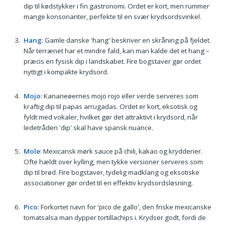
dip til kødstykker i fin gastronomi. Ordet er kort, men rummer
mange konsonanter, perfekte til en svær krydsordsvinkel.
Hang
: Gamle danske 'hang' beskriver en skråning på fjeldet.
Når terrænet har et mindre fald, kan man kalde det et hang –
præcis en fysisk dip i landskabet. Fire bogstaver gør ordet
nyttigt i kompakte krydsord.
Mojo
: Kanarieøernes mojo rojo eller verde serveres som
kraftig dip til papas arrugadas. Ordet er kort, eksotisk og
fyldt med vokaler, hvilket gør det attraktivt i krydsord, når
ledetråden 'dip' skal have spansk nuance.
Mole
: Mexicansk mørk sauce på chili, kakao og krydderier.
Ofte hældt over kylling, men tykke versioner serveres som
dip til brød. Fire bogstaver, tydelig madklang og eksotiske
associationer gør ordet til en effektiv krydsordsløsning.
Pico
: Forkortet navn for 'pico de gallo', den friske mexicanske
tomatsalsa man dypper tortillachips i. Krydser godt, fordi de