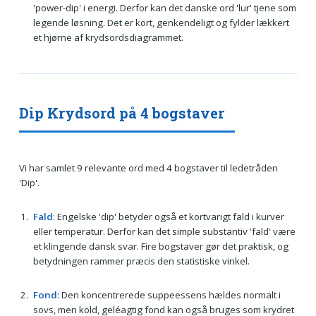
'power-dip' i energi. Derfor kan det danske ord 'lur' tjene som
legende løsning. Det er kort, genkendeligt og fylder lækkert
et hjørne af krydsordsdiagrammet.
Dip Krydsord på 4 bogstaver
Vi har samlet 9 relevante ord med 4 bogstaver til ledetråden
'Dip'.
Fald
: Engelske 'dip' betyder også et kortvarigt fald i kurver
eller temperatur. Derfor kan det simple substantiv 'fald' være
et klingende dansk svar. Fire bogstaver gør det praktisk, og
betydningen rammer præcis den statistiske vinkel.
Fond
: Den koncentrerede suppeessens hældes normalt i
sovs, men kold, geléagtig fond kan også bruges som krydret