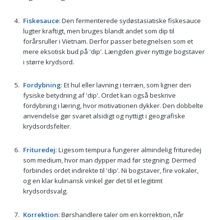
Fiskesauce
: Den fermenterede sydøstasiatiske fiskesauce
lugter kraftigt, men bruges blandt andet som dip til
forårsruller i Vietnam. Derfor passer betegnelsen som et
mere eksotisk bud på 'dip'. Længden giver nyttige bogstaver
i større krydsord.
Fordybning
: Et hul eller lavning i terræn, som ligner den
fysiske betydning af 'dip'. Ordet kan også beskrive
fordybning i læring, hvor motivationen dykker. Den dobbelte
anvendelse gør svaret alsidigt og nyttigt i geografiske
krydsordsfelter.
Frituredej
: Ligesom tempura fungerer almindelig frituredej
som medium, hvor man dypper mad før stegning. Dermed
forbindes ordet indirekte til 'dip'. Ni bogstaver, fire vokaler,
og en klar kulinarisk vinkel gør det til et legitimt
krydsordsvalg.
Korrektion
: Børshandlere taler om en korrektion, når