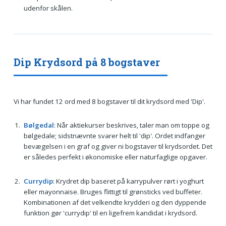
udenfor skålen.
Dip Krydsord på 8 bogstaver
Vi har fundet 12 ord med 8 bogstaver til dit krydsord med 'Dip'.
Bølgedal
: Når aktiekurser beskrives, taler man om toppe og
bølgedale; sidstnævnte svarer helt til 'dip'. Ordet indfanger
bevægelsen i en graf og giver ni bogstaver til krydsordet. Det
er således perfekt i økonomiske eller naturfaglige opgaver.
Currydip
: Krydret dip baseret på karrypulver rørt i yoghurt
eller mayonnaise. Bruges flittigt til grønsticks ved buffeter.
Kombinationen af det velkendte krydderi og den dyppende
funktion gør 'currydip' til en ligefrem kandidat i krydsord.