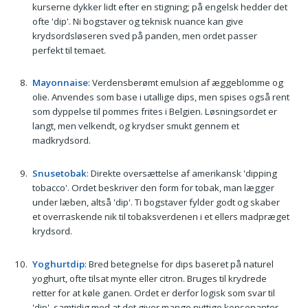
kurserne dykker lidt efter en stigning; på engelsk hedder det
ofte 'dip'. Ni bogstaver og teknisk nuance kan give
krydsordsløseren sved på panden, men ordet passer
perfekt til temaet.
Mayonnaise
: Verdensberømt emulsion af æggeblomme og
olie. Anvendes som base i utallige dips, men spises også rent
som dyppelse til pommes frites i Belgien. Løsningsordet er
langt, men velkendt, og krydser smukt gennem et
madkrydsord.
Snusetobak
: Direkte oversættelse af amerikansk 'dipping
tobacco'. Ordet beskriver den form for tobak, man lægger
under læben, altså 'dip'. Ti bogstaver fylder godt og skaber
et overraskende nik til tobaksverdenen i et ellers madpræget
krydsord.
Yoghurtdip
: Bred betegnelse for dips baseret på naturel
yoghurt, ofte tilsat mynte eller citron. Bruges til krydrede
retter for at køle ganen. Ordet er derfor logisk som svar til
'dip', samtidig med at det giver mange nyttige konsonanter.