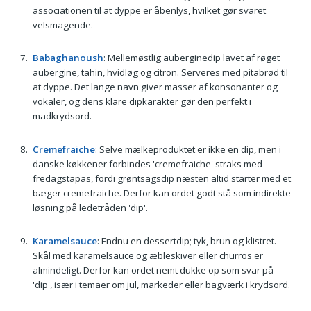
associationen til at dyppe er åbenlys, hvilket gør svaret
velsmagende.
Babaghanoush
: Mellemøstlig auberginedip lavet af røget
aubergine, tahin, hvidløg og citron. Serveres med pitabrød til
at dyppe. Det lange navn giver masser af konsonanter og
vokaler, og dens klare dipkarakter gør den perfekt i
madkrydsord.
Cremefraiche
: Selve mælkeproduktet er ikke en dip, men i
danske køkkener forbindes 'cremefraiche' straks med
fredagstapas, fordi grøntsagsdip næsten altid starter med et
bæger cremefraiche. Derfor kan ordet godt stå som indirekte
løsning på ledetråden 'dip'.
Karamelsauce
: Endnu en dessertdip; tyk, brun og klistret.
Skål med karamelsauce og æbleskiver eller churros er
almindeligt. Derfor kan ordet nemt dukke op som svar på
'dip', især i temaer om jul, markeder eller bagværk i krydsord.