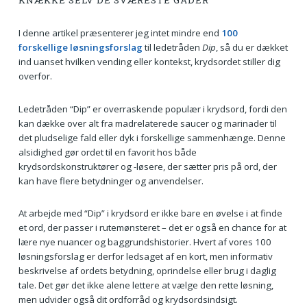
KNÆKKE SELV DE SVÆRESTE GÅDER
I denne artikel præsenterer jeg intet mindre end
100
forskellige løsningsforslag
til ledetråden
Dip
, så du er dækket
ind uanset hvilken vending eller kontekst, krydsordet stiller dig
overfor.
Ledetråden “Dip” er overraskende populær i krydsord, fordi den
kan dække over alt fra madrelaterede saucer og marinader til
det pludselige fald eller dyk i forskellige sammenhænge. Denne
alsidighed gør ordet til en favorit hos både
krydsordskonstruktører og -løsere, der sætter pris på ord, der
kan have flere betydninger og anvendelser.
At arbejde med “Dip” i krydsord er ikke bare en øvelse i at finde
et ord, der passer i rutemønsteret – det er også en chance for at
lære nye nuancer og baggrundshistorier. Hvert af vores 100
løsningsforslag er derfor ledsaget af en kort, men informativ
beskrivelse af ordets betydning, oprindelse eller brug i daglig
tale. Det gør det ikke alene lettere at vælge den rette løsning,
men udvider også dit ordforråd og krydsordsindsigt.