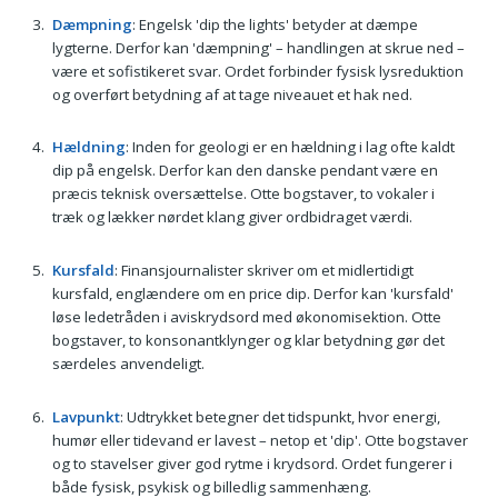
Dæmpning
: Engelsk 'dip the lights' betyder at dæmpe
lygterne. Derfor kan 'dæmpning' – handlingen at skrue ned –
være et sofistikeret svar. Ordet forbinder fysisk lysreduktion
og overført betydning af at tage niveauet et hak ned.
Hældning
: Inden for geologi er en hældning i lag ofte kaldt
dip på engelsk. Derfor kan den danske pendant være en
præcis teknisk oversættelse. Otte bogstaver, to vokaler i
træk og lækker nørdet klang giver ordbidraget værdi.
Kursfald
: Finansjournalister skriver om et midlertidigt
kursfald, englændere om en price dip. Derfor kan 'kursfald'
løse ledetråden i aviskrydsord med økonomisektion. Otte
bogstaver, to konsonantklynger og klar betydning gør det
særdeles anvendeligt.
Lavpunkt
: Udtrykket betegner det tidspunkt, hvor energi,
humør eller tidevand er lavest – netop et 'dip'. Otte bogstaver
og to stavelser giver god rytme i krydsord. Ordet fungerer i
både fysisk, psykisk og billedlig sammenhæng.