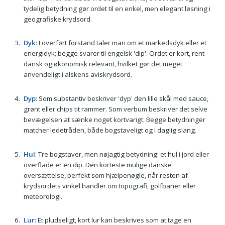
tydelig betydning gør ordet til en enkel, men elegant løsning i
geografiske krydsord.
Dyk
: I overført forstand taler man om et markedsdyk eller et
energidyk; begge svarer til engelsk 'dip'. Ordet er kort, rent
dansk og økonomisk relevant, hvilket gør det meget
anvendeligt i alskens aviskrydsord.
Dyp
: Som substantiv beskriver 'dyp' den lille skål med sauce,
grønt eller chips tit rammer. Som verbum beskriver det selve
bevægelsen at sænke noget kortvarigt. Begge betydninger
matcher ledetråden, både bogstaveligt og i daglig slang.
Hul
: Tre bogstaver, men nøjagtig betydning: et hul i jord eller
overflade er en dip. Den korteste mulige danske
oversættelse, perfekt som hjælpenøgle, når resten af
krydsordets vinkel handler om topografi, golfbaner eller
meteorologi.
Lur
: Et pludseligt, kort lur kan beskrives som at tage en