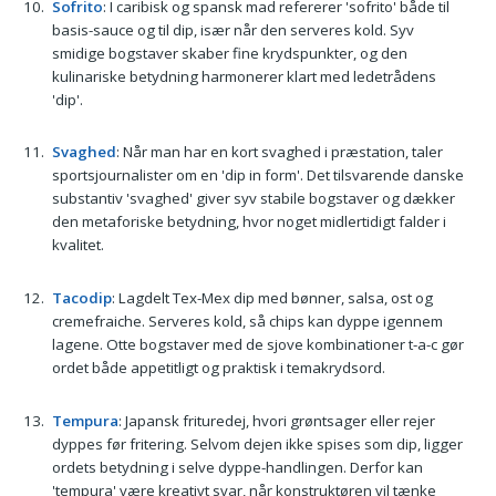
Sofrito
: I caribisk og spansk mad refererer 'sofrito' både til
basis-sauce og til dip, især når den serveres kold. Syv
smidige bogstaver skaber fine krydspunkter, og den
kulinariske betydning harmonerer klart med ledetrådens
'dip'.
Svaghed
: Når man har en kort svaghed i præstation, taler
sportsjournalister om en 'dip in form'. Det tilsvarende danske
substantiv 'svaghed' giver syv stabile bogstaver og dækker
den metaforiske betydning, hvor noget midlertidigt falder i
kvalitet.
Tacodip
: Lagdelt Tex-Mex dip med bønner, salsa, ost og
cremefraiche. Serveres kold, så chips kan dyppe igennem
lagene. Otte bogstaver med de sjove kombinationer t-a-c gør
ordet både appetitligt og praktisk i temakrydsord.
Tempura
: Japansk frituredej, hvori grøntsager eller rejer
dyppes før fritering. Selvom dejen ikke spises som dip, ligger
ordets betydning i selve dyppe-handlingen. Derfor kan
'tempura' være kreativt svar, når konstruktøren vil tænke