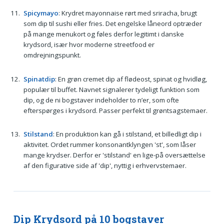
Spicymayo
: Krydret mayonnaise rørt med sriracha, brugt
som dip til sushi eller fries. Det engelske låneord optræder
på mange menukort og føles derfor legitimt i danske
krydsord, især hvor moderne streetfood er
omdrejningspunkt.
Spinatdip
: En grøn cremet dip af flødeost, spinat og hvidløg,
populær til buffet. Navnet signalerer tydeligt funktion som
dip, og de ni bogstaver indeholder to n’er, som ofte
efterspørges i krydsord. Passer perfekt til grøntsagstemaer.
Stilstand
: En produktion kan gå i stilstand, et billedligt dip i
aktivitet. Ordet rummer konsonantklyngen 'st', som låser
mange krydser. Derfor er 'stilstand' en lige-på oversættelse
af den figurative side af 'dip', nyttig i erhvervstemaer.
Dip Krydsord på 10 bogstaver