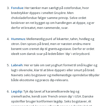
Fondue
: Her tænker man særligt på ostefondue, hvor
brødstykker dyppes i smeltet Gruyère. Men
chokoladefondue følger samme princip. Selve ordet
beskriver en ret bygget op om handlingen at dyppe, og er
derfor et kreativt, men rammende, svar.
Hummus
: Mellemøstlig puré af kikærter, tahin, hvidløg og
citron. Den spises på brød, men er næsten endnu mere
berømt som cremet dip til grøntsagsstave. Derfor er ordet
ideelt som dansk svar på ledetråden 'dip' i et krydsord.
Labneh
: Her er tale om siet yoghurt formet til små kugler og
lagt i olivenolie, klar til at blive dyppet i eller smurt på brød.
Navnets seks bogstaver og mellemøstlige oprindelse tilbyder
både eksotisme og præcis dip-relevans.
Løgdip
: Tyk dip lavet af karamelliserede løg og
cremefraiche, kendt som 'French onion dip' i USA. Danske
opskrifter bruger kortformen løgdip. Seks bogstaver, ét