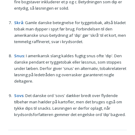
fire bogstaver inkluderer et p og c. Betydningen som dip er
entydig, så løsningen er solid.
Skrå
: Gamle danske betegnelse for tyggetobak, altså bladet
tobak man dypper i spyt før brug. Forbindelsen til den
amerikanske snus-betydning af 'dip' gør 'skrå' til et kort, men
temmelig raffineret, svar i krydsordet.
Snus
: I amerikansk slang kaldes fugtig snus ofte 'dip'. Den
danske pendant er tyggetobak eller løssnus, som stoppes
under læben. Derfor giver 'snus' en alternativ, tobakrelateret
løsning på ledetråden og overrasker garanteret nogle
deltagere.
Sovs
: Det danske ord 'sovs' dækker bredt over flydende
tilbehør man hælder på kartofler, men det bruges også om
tykke dips til snacks. Løsningen er derfor oplagt, når
krydsordsforfatteren gemmer det engelske ord ’dip’ bagved.