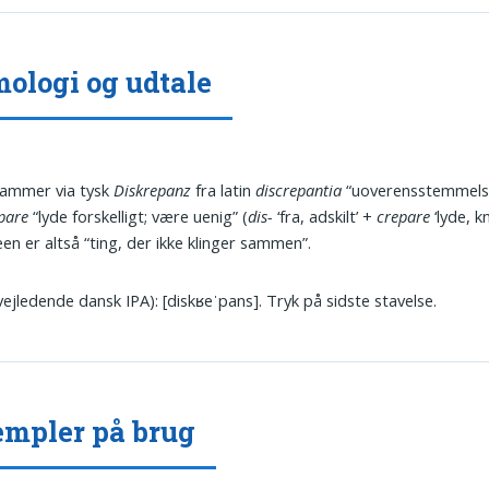
ologi og udtale
tammer via tysk
Diskrepanz
fra latin
discrepantia
“uoverensstemmelse
pare
“lyde forskelligt; være uenig” (
dis-
‘fra, adskilt’ +
crepare
‘lyde, kn
en er altså “ting, der ikke klinger sammen”.
vejledende dansk IPA): [diskʁeˈpans]. Tryk på sidste stavelse.
mpler på brug