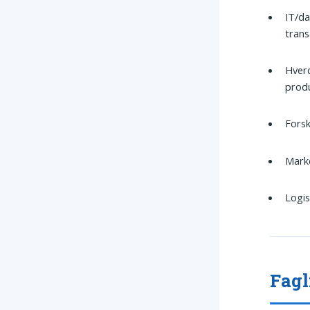
IT/da
trans
Hver
produ
Forsk
Marke
Logis
Fagl