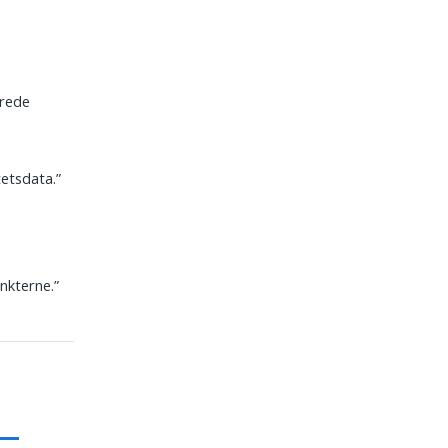
erede
tetsdata.”
nkterne.”
r