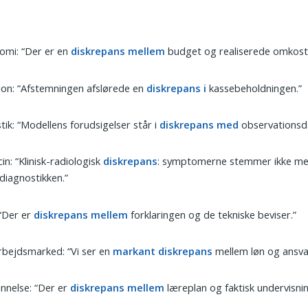
omi: “Der er en
diskrepans mellem
budget og realiserede omkostn
ion: “Afstemningen afslørede en
diskrepans i
kassebeholdningen.”
stik: “Modellens forudsigelser står i
diskrepans med
observationsd
in: “Klinisk-radiologisk
diskrepans
: symptomerne stemmer ikke m
ddiagnostikken.”
 “Der er
diskrepans mellem
forklaringen og de tekniske beviser.”
bejdsmarked: “Vi ser en
markant diskrepans
mellem løn og ansva
nnelse: “Der er
diskrepans mellem
læreplan og faktisk undervisnin