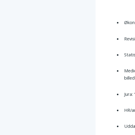
Økon
Revis
Stati
Medic
bille
Jura:
HR/ar
Udda