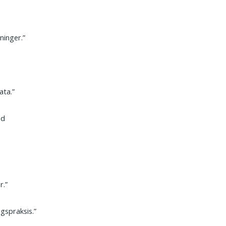
inger.”
ata.”
ed
r.”
gspraksis.”