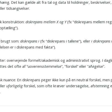
ng. Det kan gælde alt fra tal og data til holdninger, beskrivelser, 
ller tidsangivelser.
k konstruktion:
diskrepans mellem X og Y
(fx “diskrepans mellem re
optælling”).
 brugt som:
diskrepans i
(fx “diskrepans i tallene”), eller
i diskrepans
lelsen er i diskrepans med fakta”).
ter: overvejende formelt/akademisk og administrativt sprog. I dagli
ttes det ofte af “uoverensstemmelse”, “forskel” eller “afvigelse”.
k nuance: En diskrepans peger ikke kun på en neutral forskel, men 
ller
uforligelig
forskel, som ofte kræver undersøgelse, afstemning e
.