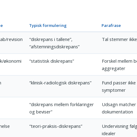
e
Typisk formulering
Parafrase
ab/revision
“diskrepans i tallene”,
Tal stemmer ikke
“afstemningsdiskrepans”
tik/økonomi
“statistisk diskrepans”
Forskel mellem 
aggregater
n
“klinisk-radiologisk diskrepans”
Fund passer ikke t
symptomer
“diskrepans mellem forklaringer
Udsagn matcher 
og beviser”
dokumentation
nelse
“teori-praksis-diskrepans”
Undervisning følg
idealer