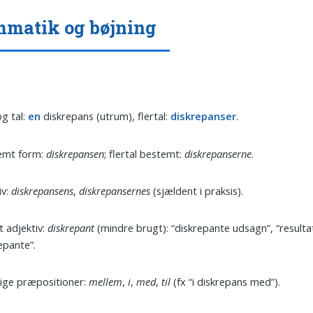
matik og bøjning
g tal:
en
diskrepans (utrum), flertal:
diskrepanser
.
emt form:
diskrepansen
; flertal bestemt:
diskrepanserne
.
iv:
diskrepansens
,
diskrepansernes
(sjældent i praksis).
t adjektiv:
diskrepant
(mindre brugt): “diskrepante udsagn”, “resulta
epante”.
ige præpositioner:
mellem
,
i
,
med
,
til
(fx “i diskrepans med”).