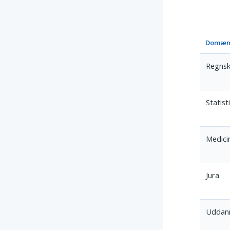
Domæn
Regnsk
Statis
Medici
Jura
Uddan