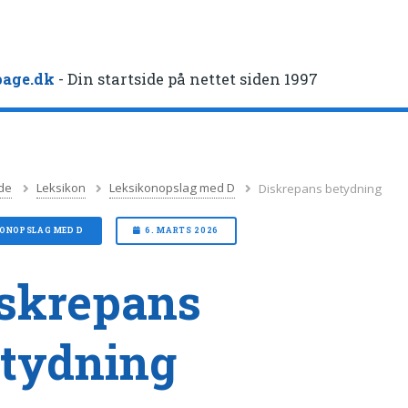
age.dk
- Din startside på nettet siden 1997
de
Leksikon
Leksikonopslag med D
Diskrepans betydning
KONOPSLAG MED D
6. MARTS 2026
skrepans
tydning