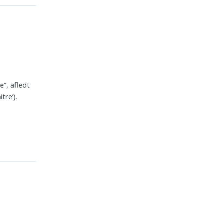
”, afledt
itre’).