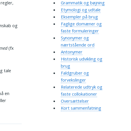
regler,
Grammatik og bøjning
Etymologi og udtale
Eksempler på brug
Faglige domæner og
gnskab og
faste formuleringer
Synonymer og
nærtstående ord
 med
(fx
Antonymer
Historisk udvikling og
brug
g tale
Faldgruber og
forvekslinger
Relaterede udtryk og
på en
faste collokationer
ller
Oversættelser
Kort sammenfatning