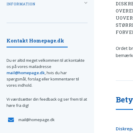
DISKR
INFORMATION
OVERE
UOVER
STØRR
FORVE
Kontakt Homepage.dk
Ordet br
bemærkel
Du er altid meget velkommen til at kontakte
os på vores mailadresse
mail@homepage.dk
, hvis du har
spørgsmål, forslag eller kommentarer til
vores indhold.
Bety
Vi værdsætter din feedback og ser frem til at
høre fra dig!
mail@homepage.dk
Diskrep