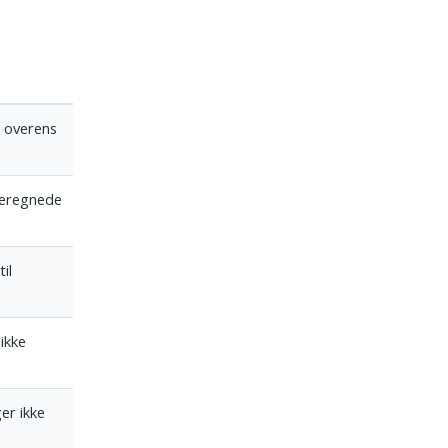
 overens
beregnede
il
ikke
er ikke