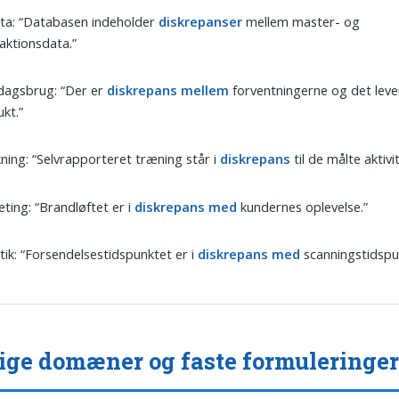
ta: “Databasen indeholder
diskrepanser
mellem master- og
aktionsdata.”
dagsbrug: “Der er
diskrepans mellem
forventningerne og det lev
kt.”
ning: “Selvrapporteret træning står i
diskrepans
til de målte aktivi
ting: “Brandløftet er i
diskrepans med
kundernes oplevelse.”
tik: “Forsendelsestidspunktet er i
diskrepans med
scanningstidspu
ige domæner og faste formuleringe