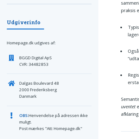
sammenhæ
praksis e
Udgiverinfo
Typis
lager
Homepage.dk udgives af:
Også
BGGD Digital ApS
“udta
CVR: 34482853
Regis
ersta
Dalgas Boulevard 48
2000 Frederiksberg
Danmark
Semantis
uventet
e
afklaring
OBS:
Henvendelse på adressen ikke
muligt.
Post mærkes "Att: Homepage.dk"