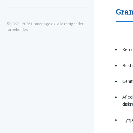
Gram
© 1997 - 2026 Homepage.dk. Alle rettigheder
forbeholdes
Køn o
Best
Genit
Afled
diskr
Hypp