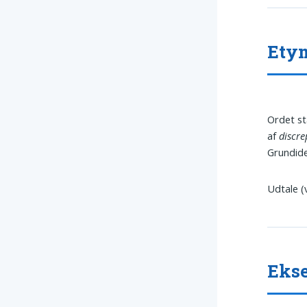
Etym
Ordet s
af
discre
Grundide
Udtale (
Ekse