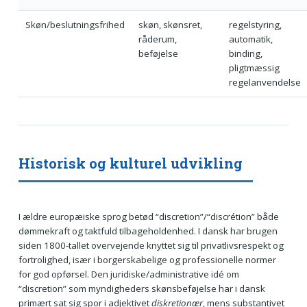
Skøn/beslutningsfrihed
skøn, skønsret,
regelstyring,
råderum,
automatik,
beføjelse
binding,
pligtmæssig
regelanvendelse
Historisk og kulturel udvikling
I ældre europæiske sprog betød “discretion”/“discrétion” både
dømmekraft og taktfuld tilbageholdenhed. I dansk har brugen
siden 1800-tallet overvejende knyttet sig til privatlivsrespekt og
fortrolighed, især i borgerskabelige og professionelle normer
for god opførsel. Den juridiske/administrative idé om
“discretion” som myndigheders skønsbeføjelse har i dansk
primært sat sig spor i adjektivet
diskretionær
, mens substantivet