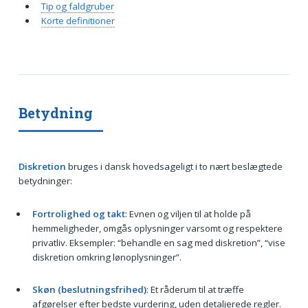
Tip og faldgruber
Korte definitioner
Betydning
Diskretion
bruges i dansk hovedsageligt i to nært beslægtede
betydninger:
Fortrolighed og takt
: Evnen og viljen til at holde på
hemmeligheder, omgås oplysninger varsomt og respektere
privatliv. Eksempler: “behandle en sag med diskretion”, “vise
diskretion omkring lønoplysninger”.
Skøn (beslutningsfrihed)
: Et råderum til at træffe
afgørelser efter bedste vurdering, uden detaljerede regler.