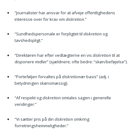
“Journalister har ansvar for at afveje offentlighedens
interesse over for krav om
diskretion
.”
“Sundhedspersonale er forpligtet til
diskretion
og
tavshedspligt.”
“Direktøren har efter vedtægterne en vis
diskretion
til at
disponere midler” (sjældnere; ofte bedre: “skøn/beføjelse”).
“Porteføljen forvaltes på
diskretionær
basis” (adj. i
betydningen skønsmæssig).
“Af respekt og
diskretion
omtales sagen i generelle
vendinger.”
“Vi sætter pris på din
diskretion
omkring
forretningshemmeligheder.”