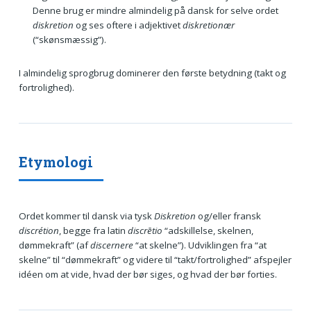
Denne brug er mindre almindelig på dansk for selve ordet
diskretion
og ses oftere i adjektivet
diskretionær
(“skønsmæssig”).
I almindelig sprogbrug dominerer den første betydning (takt og
fortrolighed).
Etymologi
Ordet kommer til dansk via tysk
Diskretion
og/eller fransk
discrétion
, begge fra latin
discrētio
“adskillelse, skelnen,
dømmekraft” (af
discernere
“at skelne”). Udviklingen fra “at
skelne” til “dømmekraft” og videre til “takt/fortrolighed” afspejler
idéen om at vide, hvad der bør siges, og hvad der bør forties.