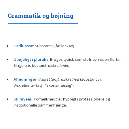
Grammatik og bøjning
Ordklasse
: Substantiv (fælleskøn).
Ubøjeligt i pluralis
: Bruges typisk som stofnavn uden flertal.
Singularis bestemt:
diskretionen
.
Afledninger
:
diskret
(adj.),
diskrethed
(substantiv),
diskretionær
(adj., “skønsmæssig”).
Stilniveau
: Formelt/neutral; hyppigt i professionelle og
institutionelle sammenhænge.