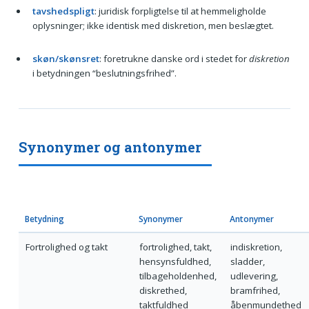
tavshedspligt
: juridisk forpligtelse til at hemmeligholde
oplysninger; ikke identisk med diskretion, men beslægtet.
skøn/skønsret
: foretrukne danske ord i stedet for
diskretion
i betydningen “beslutningsfrihed”.
Synonymer og antonymer
Betydning
Synonymer
Antonymer
Fortrolighed og takt
fortrolighed, takt,
indiskretion,
hensynsfuldhed,
sladder,
tilbageholdenhed,
udlevering,
diskrethed,
bramfrihed,
taktfuldhed
åbenmundethed