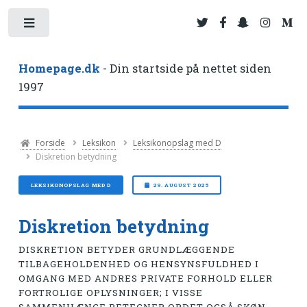
Toggle
Homepage.dk
- Din startside på nettet siden
1997
Forside
Leksikon
Leksikonopslag med D
Diskretion betydning
LEKSIKONOPSLAG MED D
29. AUGUST 2025
Diskretion betydning
DISKRETION BETYDER GRUNDLÆGGENDE
TILBAGEHOLDENHED OG HENSYNSFULDHED I
OMGANG MED ANDRES PRIVATE FORHOLD ELLER
FORTROLIGE OPLYSNINGER; I VISSE