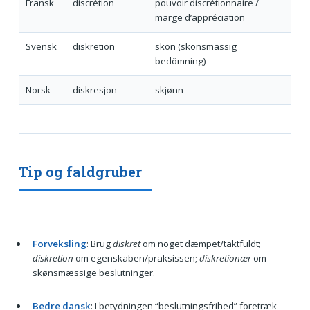
Fransk
discrétion
pouvoir discrétionnaire /
marge d’appréciation
Svensk
diskretion
skön (skönsmässig
bedömning)
Norsk
diskresjon
skjønn
Tip og faldgruber
Forveksling
: Brug
diskret
om noget dæmpet/taktfuldt;
diskretion
om egenskaben/praksissen;
diskretionær
om
skønsmæssige beslutninger.
Bedre dansk
: I betydningen “beslutningsfrihed” foretræk