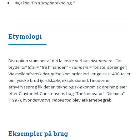
Adjektiv
: “En
disruptiv
teknologi.”
Etymologi
Disruption stammer af det latinske verbum
disrumpere
– “at
bryde itu” (
dis-
= “fra hinanden” +
rumpere
= “briste, sprænge”).
Via mellemfransk
disruption
kom ordet ind i engelsk i 1400-tallet
om fysiske brud (jordskælv, eksplosioner). I moderne
erhvervssprog fik det en teknologisk-økonomisk drejning især
efter Clayton M. Christensens bog “The Innovator’s Dilemma”
(1997), hvor
disruptive innovation
blev et kernebegreb.
Eksempler på brug