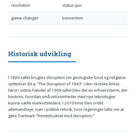
revolution
status quo
game-changer
konvention
Historisk udvikling
I 1800-tallet brugtes
disruption
om geologiske brud og religiøse
splittelser (bl.a. “The Disruption of 1843” i den skotske kirke).
Først i sidste halvdel af 1900-tallet blev det en erhvervsterm, der
beskrev, hvordan små virksomheder med nye teknologier
kunne vælte markedsledere. I 2010’erne blev ordet
allemandseje, især i politisk retorik, hvor regeringer talte om at
gøre Danmark “fremtidssikret mod disruption.”