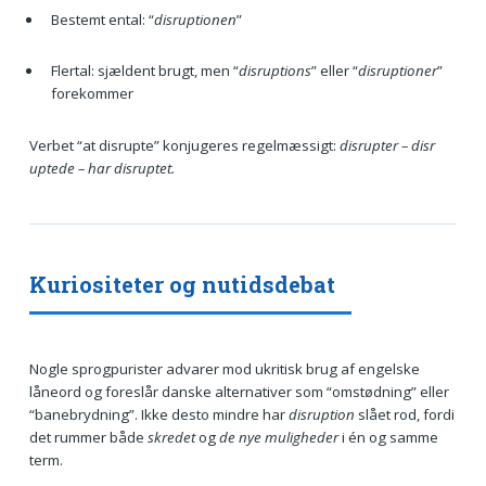
Bestemt ental: “
disruptionen
”
Flertal: sjældent brugt, men “
disruptions
” eller “
disruptioner
”
forekommer
Verbet “at disrupte” konjugeres regelmæssigt:
disrupter – disr
uptede – har disruptet.
Kuriositeter og nutidsdebat
Nogle sprogpurister advarer mod ukritisk brug af engelske
låneord og foreslår danske alternativer som “omstødning” eller
“banebrydning”. Ikke desto mindre har
disruption
slået rod, fordi
det rummer både
skredet
og
de nye muligheder
i én og samme
term.