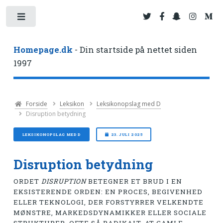
Toggle
Homepage.dk
- Din startside på nettet siden
1997
Forside
Leksikon
Leksikonopslag med D
Disruption betydning
LEKSIKONOPSLAG MED D
23. JULI 2025
Disruption betydning
ORDET
DISRUPTION
BETEGNER ET BRUD I EN
EKSISTERENDE ORDEN: EN PROCES, BEGIVENHED
ELLER TEKNOLOGI, DER FORSTYRRER VELKENDTE
MØNSTRE, MARKEDSDYNAMIKKER ELLER SOCIALE