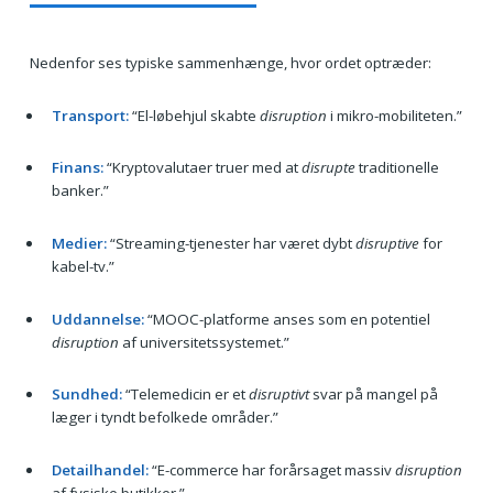
Nedenfor ses typiske sammenhænge, hvor ordet optræder:
Transport:
“El-løbehjul skabte
disruption
i mikro-mobiliteten.”
Finans:
“Kryptovalutaer truer med at
disrupte
traditionelle
banker.”
Medier:
“Streaming-tjenester har været dybt
disruptive
for
kabel-tv.”
Uddannelse:
“MOOC-platforme anses som en potentiel
disruption
af universitetssystemet.”
Sundhed:
“Telemedicin er et
disruptivt
svar på mangel på
læger i tyndt befolkede områder.”
Detailhandel:
“E-commerce har forårsaget massiv
disruption
af fysiske butikker.”