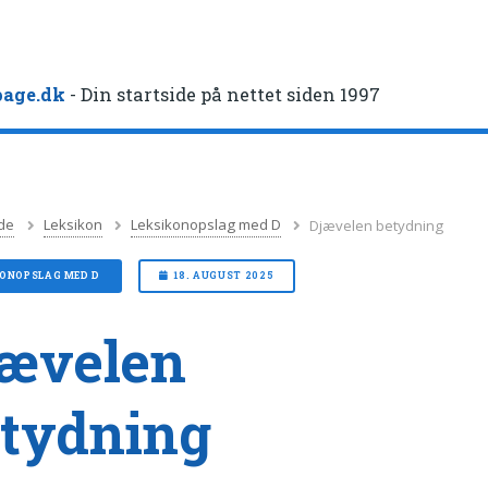
age.dk
- Din startside på nettet siden 1997
de
Leksikon
Leksikonopslag med D
Djævelen betydning
KONOPSLAG MED D
18. AUGUST 2025
ævelen
tydning