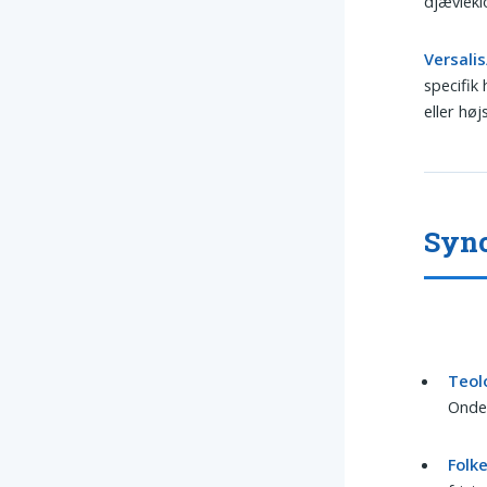
djævleklo
Versali
specifik
eller høj
Syno
Teol
Onde,
Folke