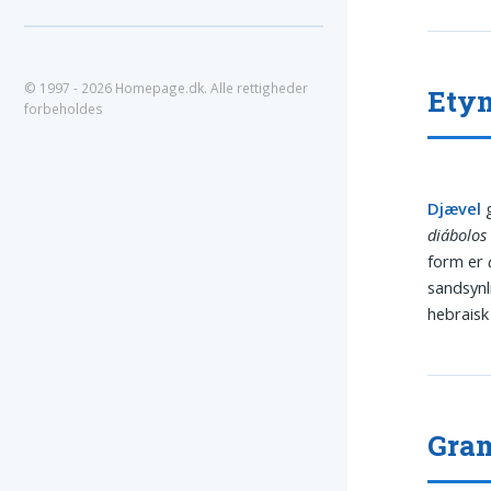
© 1997 - 2026 Homepage.dk. Alle rettigheder
Ety
forbeholdes
Djævel
g
diábolos
form er
sandsynl
hebrais
Gram