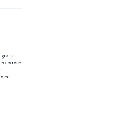
ra græsk
Den norrøne
r
g med