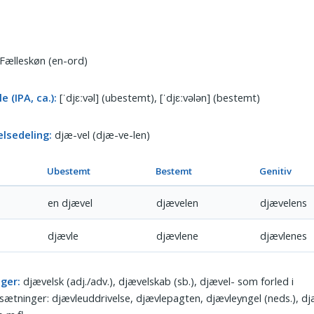
Fælleskøn (en-ord)
e (IPA, ca.):
[ˈdjɛːvəl] (ubestemt), [ˈdjɛːvələn] (bestemt)
elsedeling:
djæ-vel (djæ-ve-len)
Ubestemt
Bestemt
Genitiv
en djævel
djævelen
djævelens
djævle
djævlene
djævlenes
nger:
djævelsk (adj./adv.), djævelskab (sb.), djævel- som forled i
tninger: djævleuddrivelse, djævlepagten, djævleyngel (neds.), dj