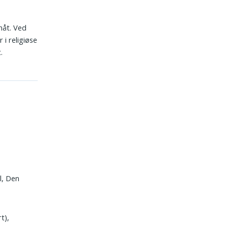
åt. Ved
 i religiøse
.
l, Den
t),