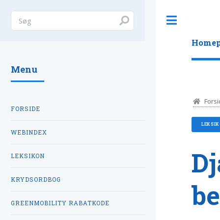
Toggle
Homep
Menu
Forsi
FORSIDE
LEKSI
WEBINDEX
Dj
LEKSIKON
KRYDSORDBOG
be
GREENMOBILITY RABATKODE