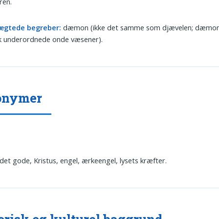
eren.
ægtede begreber:
dæmon (ikke det samme som djævelen; dæmon
sk underordnede onde væsener).
onymer
det gode, Kristus, engel, ærkeengel, lysets kræfter.
orisk og kulturel baggrund