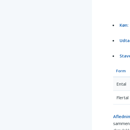
Køn:
Udtal
Stav
Form
Ental
Flertal
Afledni
sammensæ