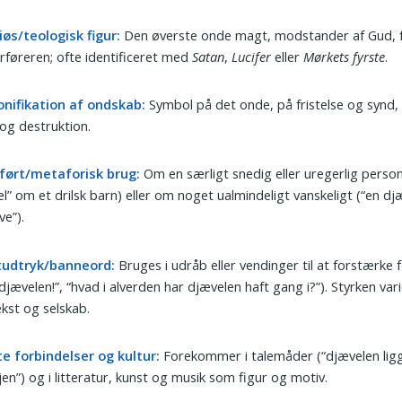
iøs/teologisk figur:
Den øverste onde magt, modstander af Gud, f
rføreren; ofte identificeret med
Satan
,
Lucifer
eller
Mørkets fyrste
.
onifikation af ondskab:
Symbol på det onde, på fristelse og synd, 
og destruktion.
ført/metaforisk brug:
Om en særligt snedig eller uregerlig person (
l” om et drilsk barn) eller om noget ualmindeligt vanskeligt (“en dj
e”).
tudtryk/banneord:
Bruges i udråb eller vendinger til at forstærke f
 djævelen!”, “hvad i alverden har djævelen haft gang i?”). Styrken var
kst og selskab.
te forbindelser og kultur:
Forekommer i talemåder (“djævelen ligg
jen”) og i litteratur, kunst og musik som figur og motiv.