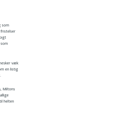
og som
fristelser
pigt
k som
nnesker væk
om en listig
.
, Miltons
allige
il helten