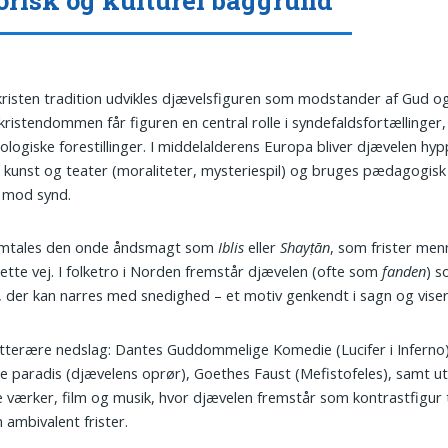
-kristen tradition udvikles djævelsfiguren som modstander af Gud 
I kristendommen får figuren en central rolle i syndefaldsfortællinger, 
ologiske forestillinger. I middelalderens Europa bliver djævelen hyp
 i kunst og teater (moraliteter, mysteriespil) og bruges pædagogis
 mod synd.
 omtales den onde åndsmagt som
Iblis
eller
Shayṭān
, som frister me
rette vej. I folketro i Norden fremstår djævelen (ofte som
fanden
) s
r, der kan narres med snedighed – et motiv genkendt i sagn og viser
litterære nedslag: Dantes Guddommelige Komedie (Lucifer i Inferno)
e paradis (djævelens oprør), Goethes Faust (Mefistofeles), samt ut
værker, film og musik, hvor djævelen fremstår som kontrastfigur t
 ambivalent frister.