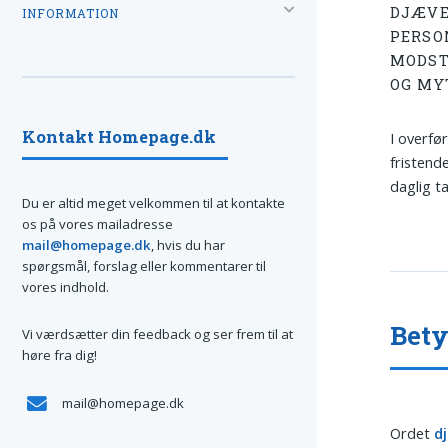
DJÆVE
INFORMATION
PERSO
MODST
OG MY
Kontakt Homepage.dk
I overfø
fristende
daglig ta
Du er altid meget velkommen til at kontakte
os på vores mailadresse
mail@homepage.dk
, hvis du har
spørgsmål, forslag eller kommentarer til
vores indhold.
Bety
Vi værdsætter din feedback og ser frem til at
høre fra dig!
mail@homepage.dk
Ordet
d