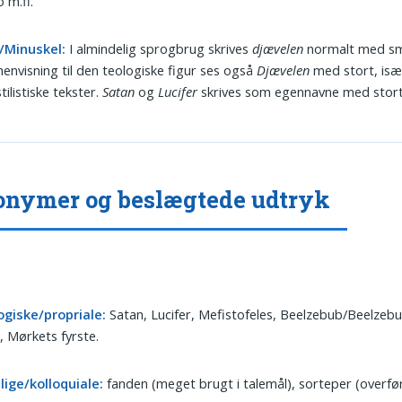
 m.fl.
s/Minuskel:
I almindelig sprogbrug skrives
djævelen
normalt med sm
 henvisning til den teologiske figur ses også
Djævelen
med stort, især
stilistiske tekster.
Satan
og
Lucifer
skrives som egennavne med stort
nymer og beslægtede udtryk
ogiske/propriale:
Satan, Lucifer, Mefistofeles, Beelzebub/Beelzebu
 Mørkets fyrste.
lige/kolloquiale:
fanden (meget brugt i talemål), sorteper (overfør