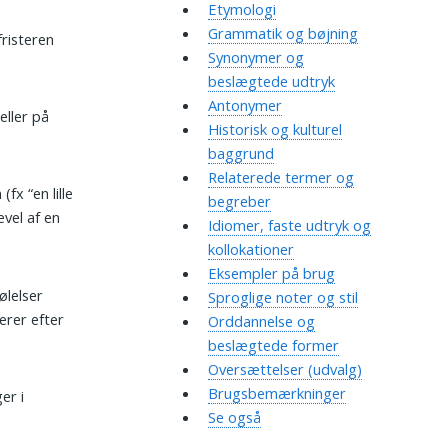
Etymologi
Grammatik og bøjning
risteren
Synonymer og
beslægtede udtryk
Antonymer
eller på
Historisk og kulturel
baggrund
Relaterede termer og
fx “en lille
begreber
ævel af en
Idiomer, faste udtryk og
kollokationer
Eksempler på brug
ølelser
Sproglige noter og stil
ierer efter
Orddannelse og
beslægtede former
Oversættelser (udvalg)
Brugsbemærkninger
er i
Se også