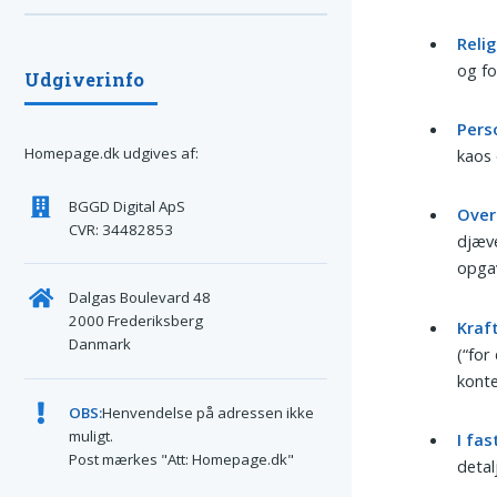
Relig
og fo
Udgiverinfo
Pers
Homepage.dk udgives af:
kaos 
BGGD Digital ApS
Over
CVR: 34482853
djæve
opgav
Dalgas Boulevard 48
2000 Frederiksberg
Kraf
Danmark
(“for
konte
OBS:
Henvendelse på adressen ikke
muligt.
I fas
Post mærkes "Att: Homepage.dk"
detal