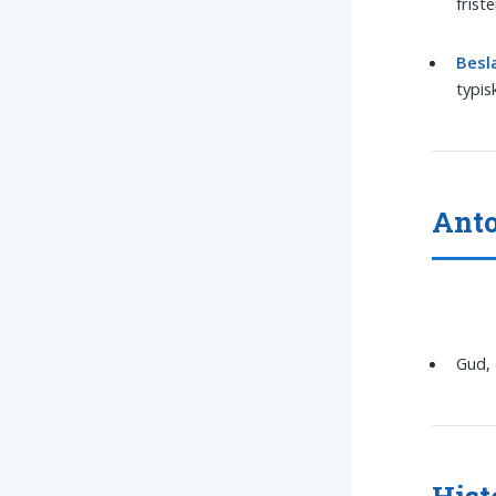
frist
Besl
typi
Ant
Gud, 
Hist