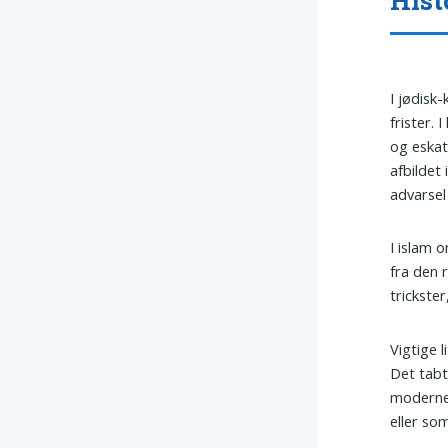
I jødisk
frister. 
og eskat
afbildet
advarsel
I islam
fra den 
trickste
Vigtige 
Det tabt
moderne 
eller som