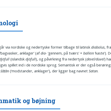
mologi
år via nordiske og nedertyske former tilbage til latinsk
diabolus
, f
‘bagvasker, anklager’ (af
dia-
‘gennem, på tværs’ +
ballein
‘kaste’). 
djöfull
(islandsk
djöfull
), og påvirkning fra nedertysk (
devel/duvel
) ha
igvis spillet ind i de nordiske sprog. Semantisk er der også berørin
k
śāṭān
(‘modstander, anklager’), der ligger bag navnet
Satan
.
matik og bøjning