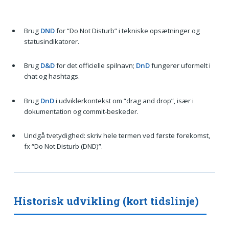
Brug
DND
for “Do Not Disturb” i tekniske opsætninger og
statusindikatorer.
Brug
D&D
for det officielle spilnavn;
DnD
fungerer uformelt i
chat og hashtags.
Brug
DnD
i udviklerkontekst om “drag and drop”, især i
dokumentation og commit-beskeder.
Undgå tvetydighed: skriv hele termen ved første forekomst,
fx “Do Not Disturb (DND)”.
Historisk udvikling (kort tidslinje)