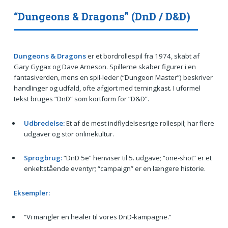
“Dungeons & Dragons” (DnD / D&D)
Dungeons & Dragons
er et bordrollespil fra 1974, skabt af
Gary Gygax og Dave Arneson. Spillerne skaber figurer i en
fantasiverden, mens en spil-leder (“Dungeon Master”) beskriver
handlinger og udfald, ofte afgjort med terningkast. I uformel
tekst bruges “DnD” som kortform for “D&D”.
Udbredelse:
Et af de mest indflydelsesrige rollespil; har flere
udgaver og stor onlinekultur.
Sprogbrug:
“DnD 5e” henviser til 5. udgave; “one-shot” er et
enkeltstående eventyr; “campaign” er en længere historie.
Eksempler:
“Vi mangler en healer til vores DnD-kampagne.”