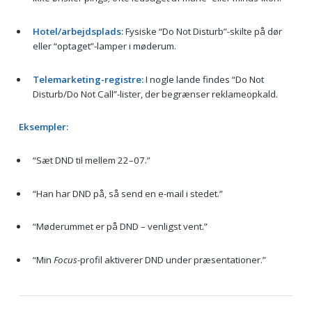
Hotel/arbejdsplads:
Fysiske “Do Not Disturb”-skilte på dør
eller “optaget”-lamper i møderum.
Telemarketing-registre:
I nogle lande findes “Do Not
Disturb/Do Not Call”-lister, der begrænser reklameopkald.
Eksempler:
“Sæt DND til mellem 22–07.”
“Han har DND på, så send en e-mail i stedet.”
“Møderummet er på DND – venligst vent.”
“Min
Focus
-profil aktiverer DND under præsentationer.”