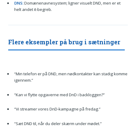
DNS:
Domænenavnesystem; ligner visuelt DND, men er et
helt andet it-begreb.
Flere eksempler på brug i sætninger
“Min telefon er på DND, men nødkontakter kan stadig komme
igennem.”
“Kan vi flytte opgaverne med DnD i backloggen?”
“Vi streamer vores DnD-kampagne på fredag.”
“Sæt DND til, når du deler skærm under mødet.”