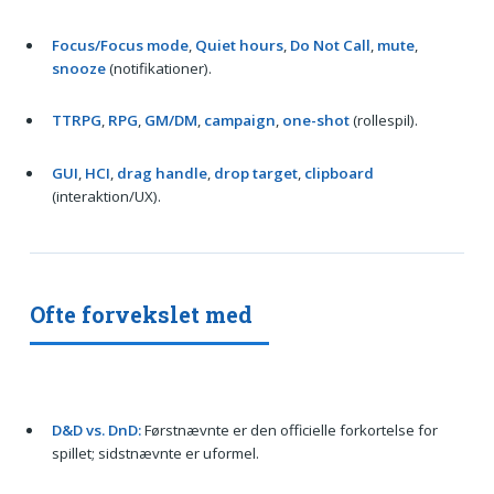
Focus/Focus mode
,
Quiet hours
,
Do Not Call
,
mute
,
snooze
(notifikationer).
TTRPG
,
RPG
,
GM/DM
,
campaign
,
one-shot
(rollespil).
GUI
,
HCI
,
drag handle
,
drop target
,
clipboard
(interaktion/UX).
Ofte forvekslet med
D&D vs. DnD:
Førstnævnte er den officielle forkortelse for
spillet; sidstnævnte er uformel.