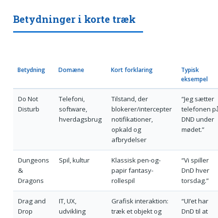
Betydninger i korte træk
Betydning
Domæne
Kort forklaring
Typisk
eksempel
Do Not
Telefoni,
Tilstand, der
“Jeg sætter
Disturb
software,
blokerer/intercepter
telefonen p
hverdagsbrug
notifikationer,
DND under
opkald og
mødet.”
afbrydelser
Dungeons
Spil, kultur
Klassisk pen-og-
“Vi spiller
&
papir fantasy-
DnD hver
Dragons
rollespil
torsdag.”
Drag and
IT, UX,
Grafisk interaktion:
“UI’et har
Drop
udvikling
træk et objekt og
DnD til at