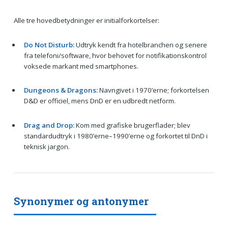
Alle tre hovedbetydninger er initialforkortelser:
Do Not Disturb:
Udtryk kendt fra hotelbranchen og senere
fra telefoni/software, hvor behovet for notifikationskontrol
voksede markant med smartphones.
Dungeons & Dragons:
Navngivet i 1970’erne; forkortelsen
D&D er officiel, mens DnD er en udbredt netform.
Drag and Drop:
Kom med grafiske brugerflader; blev
standardudtryk i 1980’erne–1990’erne og forkortet til DnD i
teknisk jargon.
Synonymer og antonymer