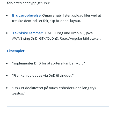
forkortes det hyppigt “DnD”.
Brugeroplevelse:
Omarrangér lister, upload filer ved at
trække dem ind i et felt, slip billeder i layout.
Tekniske rammer:
HTML5 Drag and Drop API, Java
AWT/Swing DnD, GTK/Qt DnD, React/Angular biblioteker.
Eksempler:
“Implementér DnD for at sortere kanban-kort.”
“Filer kan uploades via DnD til vinduet.”
“DnD er deaktiveret på touch-enheder uden lang-tryk-
gestus.”