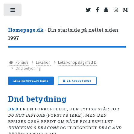
Toggle
Homepage.dk
- Din startside på nettet siden
1997
Forside
Leksikon
Leksikonopslag med D
Dnd betydning
LEKSIKONOPSLAG MED D
24. AUGUST 2025
Dnd betydning
DND
ER EN FORKORTELSE, DER TYPISK STÅR FOR
DO NOT DISTURB
(FORSTYR IKKE), MEN DEN
BRUGES OGSÅ BREDT OM BÅDE ROLLESPILLET
DUNGEONS & DRAGONS
OG IT-BEGREBET
DRAG AND