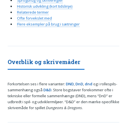
Sprogbrug og skriveregler
Historisk udvikling (kort tidslinje)
Relaterede termer
Ofte forvekslet med
Flere eksempler på brug i sætninger
Overblik og skrivemåder
Forkortelsen ses i flere varianter:
DND
,
DnD
,
dnd
og i rollespils-
sammenhæng også
D&D
. Store bogstaver forekommer ofte i
tekniske eller formelle sammenhænge (DND), mens “DnD” er
udbredt i spil- og udviklermiljøer. “D&D” er den mærke-specifikke
skrivemåde for spillet
Dungeons & Dragons
.