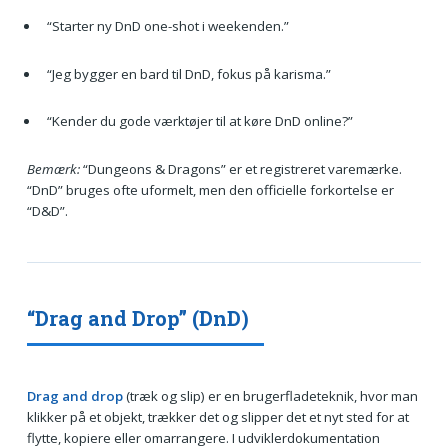
“Starter ny DnD one-shot i weekenden.”
“Jeg bygger en bard til DnD, fokus på karisma.”
“Kender du gode værktøjer til at køre DnD online?”
Bemærk:
“Dungeons & Dragons” er et registreret varemærke.
“DnD” bruges ofte uformelt, men den officielle forkortelse er
“D&D”.
“Drag and Drop” (DnD)
Drag and drop
(træk og slip) er en brugerfladeteknik, hvor man
klikker på et objekt, trækker det og slipper det et nyt sted for at
flytte, kopiere eller omarrangere. I udviklerdokumentation