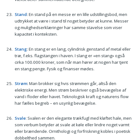
Stand
: En stand på en messe er en lille udstillingsbod, men
udtrykket at være i stand til noget betyder at kunne. Messer
og mulighedserklæringer har samme stavelse som viser
kapacitet i konteksten.
Stang
: En stang er en lang, cylindrisk genstand af metal eller
træ, f.eks. flagstangen i haven. I slang er «en stang» også
cirka 100.000 kroner, som når man hører at nogen har tjent
en stang penge. Fysik og finanser mødes.
Strøm
: Man brokker sig hvis strømmen går, altså den
elektriske energi. Men strøm beskriver også bevægelse af
vand i floder eller havet. Teknologisk kraft og naturens flow
har fælles begreb – en usynlig bevægelse.
Svale
: Svalen er den elegante trækfugl med kløftet hale, men
som verbum betyder at svale at køle eller lindre noget varmt
eller brændende. Ornithologi og forfriskning kobles i poetisk
dobbelthed sammen.