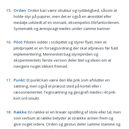
Orden
: Orden kan være struktur og ryddelighed, såsom at
holde styr på papirer, men det er også en ærestitel eller
medalje udstedt af en monark, eksempelvis Elefantordenen.
Systematik og ærespragt mødes under samme banner.
Pilot
: Piloten sidder i cockpittet og styrer flyet, men et
pilotprojekt er en forsøgsordning der skal afprøves før fuld
implementering. Mennesket bag styrepinden og
eksperimentets første version deler titel og ideen om at
navigere noget sikkert fremad.
Punkt
: Et punkt kan være den lille prik som afslutter en
sætning, men også et præcist sted på kortet eller i
ræsonnementet. Tegnsætning og geografi mødes i ét prik-
kort ord smukt.
Række
: En række er en lineær opstilling af stole eller tal, men
som verbum at række betyder at strække armen frem og
give noget videre. Orden og gestus deler samme stamme og