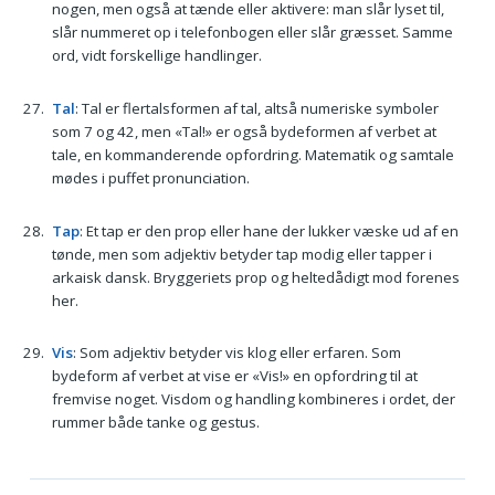
nogen, men også at tænde eller aktivere: man slår lyset til,
slår nummeret op i telefonbogen eller slår græsset. Samme
ord, vidt forskellige handlinger.
Tal
: Tal er flertalsformen af tal, altså numeriske symboler
som 7 og 42, men «Tal!» er også bydeformen af verbet at
tale, en kommanderende opfordring. Matematik og samtale
mødes i puffet pronunciation.
Tap
: Et tap er den prop eller hane der lukker væske ud af en
tønde, men som adjektiv betyder tap modig eller tapper i
arkaisk dansk. Bryggeriets prop og heltedådigt mod forenes
her.
Vis
: Som adjektiv betyder vis klog eller erfaren. Som
bydeform af verbet at vise er «Vis!» en opfordring til at
fremvise noget. Visdom og handling kombineres i ordet, der
rummer både tanke og gestus.