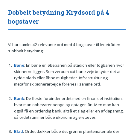
Dobbelt betydning Krydsord på 4
bogstaver
Vi har samlet 42 relevante ord med 4 bogstaver til ledetråden
'Dobbelt betydning'.
Bane
: En bane er løbebanen på stadion eller togbanen hvor
skinnerne ligger. Som verbum «at bane vej» betyder det at
rydde plads eller åbne muligheder. Infrastruktur og
metaforisk pionerarbejde forenes i samme ord.
Bank
: De fleste forbinder ordet med en finansiel institution,
hvor man opbevarer penge og optager lån. Men man kan
også få en ordentlig bank, altså et slag eller en afklapsning,
så ordet rummer både økonomi og øretæver.
Blad
: Ordet dækker både det grønne plantemateriale der