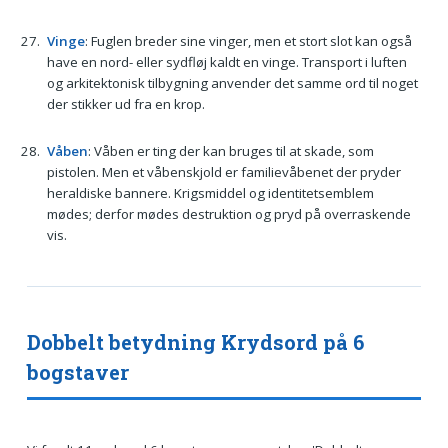
Vinge
: Fuglen breder sine vinger, men et stort slot kan også
have en nord- eller sydfløj kaldt en vinge. Transport i luften
og arkitektonisk tilbygning anvender det samme ord til noget
der stikker ud fra en krop.
Våben
: Våben er ting der kan bruges til at skade, som
pistolen. Men et våbenskjold er familievåbenet der pryder
heraldiske bannere. Krigsmiddel og identitetsemblem
mødes; derfor mødes destruktion og pryd på overraskende
vis.
Dobbelt betydning Krydsord på 6
bogstaver