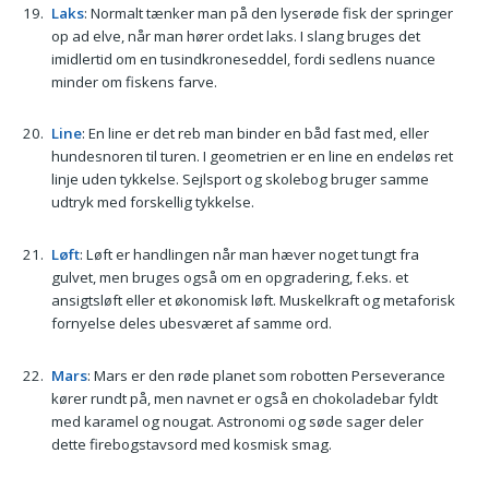
Laks
: Normalt tænker man på den lyserøde fisk der springer
op ad elve, når man hører ordet laks. I slang bruges det
imidlertid om en tusindkroneseddel, fordi sedlens nuance
minder om fiskens farve.
Line
: En line er det reb man binder en båd fast med, eller
hundesnoren til turen. I geometrien er en line en endeløs ret
linje uden tykkelse. Sejlsport og skolebog bruger samme
udtryk med forskellig tykkelse.
Løft
: Løft er handlingen når man hæver noget tungt fra
gulvet, men bruges også om en opgradering, f.eks. et
ansigtsløft eller et økonomisk løft. Muskelkraft og metaforisk
fornyelse deles ubesværet af samme ord.
Mars
: Mars er den røde planet som robotten Perseverance
kører rundt på, men navnet er også en chokoladebar fyldt
med karamel og nougat. Astronomi og søde sager deler
dette firebogstavsord med kosmisk smag.