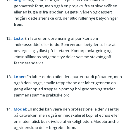
geometrisk form, men også en projektil fra et skydevåben
eller en kugle is fra isboden. Legetøj, våben og dessert
indgår i dette sfæriske ord, der altid ruller nye betydninger
frem.
Liste
: En liste er en opremsning af punkter som
indkøbsseddel eller to-do. Som verbum betyder at liste at
bevæge sig lydløst på listetæer. Kontorplanlægning og
kriminalfilmens snigende tyv deler samme stavning på
fascinerende vis.
Løber
: En løber er den atlet der spurter rundt på banen, men
også den lange, smalle tæppebane der løber gennem en
gang eller op ad trapper. Sport og boligindretning støder
sammen i samme praktiske ord.
Model
: En model kan være den professionelle der viser tøj
på catwalken, men også en nedskaleret kopi af et hus eller
en matematisk beskrivelse af virkeligheden. Modebranche
og videnskab deler begrebet form.