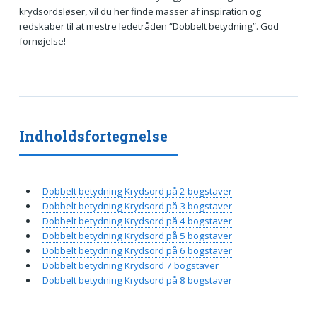
krydsordsløser, vil du her finde masser af inspiration og
redskaber til at mestre ledetråden “Dobbelt betydning”. God
fornøjelse!
Indholdsfortegnelse
Dobbelt betydning Krydsord på 2 bogstaver
Dobbelt betydning Krydsord på 3 bogstaver
Dobbelt betydning Krydsord på 4 bogstaver
Dobbelt betydning Krydsord på 5 bogstaver
Dobbelt betydning Krydsord på 6 bogstaver
Dobbelt betydning Krydsord 7 bogstaver
Dobbelt betydning Krydsord på 8 bogstaver