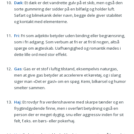
Dæk
: Et dæk er det vandrette gulv på et skib, men også den
sorte gummiring der sidder på en bilfælg og holder luft.
Søfart og bilmekanik deler navn, begge dele giver stabilitet
og kontakt med elementerne.
Fri
: Fri som adjektiv betyder uden binding eller begrænsning,
som i fri adgang. Som verbum at fri er at fri til nogen, altså
spørge om ægteskab. Uafhængighed og romantik mødes i
dette lille ord med stor effekt.
Gas
: Gas er et stof i luftig tilstand, eksempelvis naturgas,
men at give gas betyder at accelerere et køretøj, og i slang
siger man «Det er gas!» om en spøg. Kemi, bilkørsel og humor
smelter sammen.
Haj
: Et rovdyr fra verdenshavene med skarpe tænder og en
frygtindgydende finne, men i overført betydning også en
person der er meget dygtig, snu eller aggressiv inden for sit
felt, f.eks. en børs- eller pokerhaj.