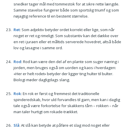
snedker tager mål med tommestok for at sikre rette længde.
Samme stavelse fungerer både som sportslig triumf og som
nøjagtig reference til en bestemt størrelse.
Ret
: Som adjektiv betyder ordet korrekt eller lige, som når
noget er ret og rimeligt. Som substantiv kan det dække over
en ret i juraen eller et måltids serverede hovedret, altså både
lov og lasagne i samme ord.
Rod
: Rod kan være den del af en plante som suger næring i
jorden, men bruges også om uorden og kaos i hverdagen:
«Her er helt rodet» betyder der ligger ting hulter til bulter.
Biologi møder dagligdags slang.
Rok
: En rok er først og fremmest det traditionelle
spinderedskab, hvor uld forvandles til garn, men kan i daglig
tale også være forkortelse for skakkens tårn – rokken – når
man taler hurtigt om rokade-trækket.
Slå
: At slå kan betyde at påføre et slag mod noget eller