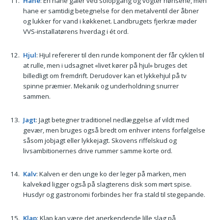
Hane
: En hane galer ved solopgang og vogter hønsene, men
hane er samtidig betegnelse for den metalventil der åbner
og lukker for vand i køkkenet. Landbrugets fjerkræ møder
VVS-installatørens hverdag i ét ord.
Hjul
: Hjul refererer til den runde komponent der får cyklen til
at rulle, men i udsagnet «livet kører på hjul» bruges det
billedligt om fremdrift. Derudover kan et lykkehjul på tv
spinne præmier. Mekanik og underholdning snurrer
sammen.
Jagt
: Jagt betegner traditionel nedlæggelse af vildt med
gevær, men bruges også bredt om enhver intens forfølgelse
såsom jobjagt eller lykkejagt. Skovens riffelskud og
livsambitionernes drive rummer samme korte ord.
Kalv
: Kalven er den unge ko der leger på marken, men
kalvekød ligger også på slagterens disk som mørt spise.
Husdyr og gastronomi forbindes her fra stald til stegepande.
Klap
: Klap kan være det anerkendende lille slag på