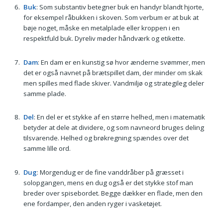
Buk
: Som substantiv betegner buk en handyr blandt hjorte,
for eksempel råbukken i skoven. Som verbum er at buk at
bøje noget, måske en metalplade eller kroppen i en
respektfuld buk. Dyreliv møder håndværk og etikette.
Dam
: En dam er en kunstig sø hvor ænderne svømmer, men
det er også navnet på brætspillet dam, der minder om skak
men spilles med flade skiver. Vandmiljø og strategileg deler
samme plade.
Del
: En del er et stykke af en større helhed, men i matematik
betyder at dele at dividere, og som navneord bruges deling
tilsvarende. Helhed og brøkregning spændes over det
samme lille ord.
Dug
: Morgendug er de fine vanddråber på græsset i
solopgangen, mens en dug også er det stykke stof man
breder over spisebordet. Begge dækker en flade, men den
ene fordamper, den anden ryger i vasketøjet.