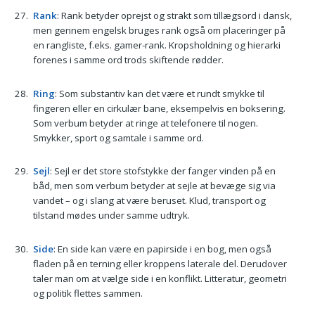
Rank
: Rank betyder oprejst og strakt som tillægsord i dansk,
men gennem engelsk bruges rank også om placeringer på
en rangliste, f.eks. gamer-rank. Kropsholdning og hierarki
forenes i samme ord trods skiftende rødder.
Ring
: Som substantiv kan det være et rundt smykke til
fingeren eller en cirkulær bane, eksempelvis en boksering.
Som verbum betyder at ringe at telefonere til nogen.
Smykker, sport og samtale i samme ord.
Sejl
: Sejl er det store stofstykke der fanger vinden på en
båd, men som verbum betyder at sejle at bevæge sig via
vandet – og i slang at være beruset. Klud, transport og
tilstand mødes under samme udtryk.
Side
: En side kan være en papirside i en bog, men også
fladen på en terning eller kroppens laterale del. Derudover
taler man om at vælge side i en konflikt. Litteratur, geometri
og politik flettes sammen.