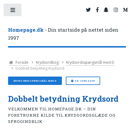
Toggle
Homepage.dk
- Din startside på nettet siden
1997
Forside
Krydsordbog
Krydsordsspørgsmål med D
Dobbelt betydning Krydsord
KRYDSORDSSPØRGSMÅL MED D
28. JUNI 2025
Dobbelt betydning Krydsord
VELKOMMEN TIL HOMEPAGE.DK – DIN
FORETRUKNE KILDE TIL KRYDSORDSGLÆDE OG
SPROGINDBLIK