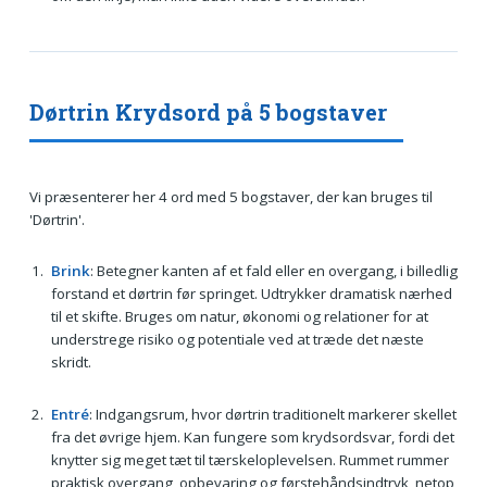
Dørtrin Krydsord på 5 bogstaver
Vi præsenterer her 4 ord med 5 bogstaver, der kan bruges til
'Dørtrin'.
Brink
: Betegner kanten af et fald eller en overgang, i billedlig
forstand et dørtrin før springet. Udtrykker dramatisk nærhed
til et skifte. Bruges om natur, økonomi og relationer for at
understrege risiko og potentiale ved at træde det næste
skridt.
Entré
: Indgangsrum, hvor dørtrin traditionelt markerer skellet
fra det øvrige hjem. Kan fungere som krydsordsvar, fordi det
knytter sig meget tæt til tærskeloplevelsen. Rummet rummer
praktisk overgang, opbevaring og førstehåndsindtryk, netop