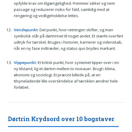
opfylde krav om tilgængelighed. Fremmer sikker og nem
passage og reducerer risiko for fald, samtidig med at
rengøring og vedligeholdelse lettes.
Vendepunkt
: Det punkt, hvor retningen skifter, og man
symbolsk står på dørtrinnet til noget andet. Et stærkt overført
udtryk for tærskel. Bruges i historier, karrierer og videnskab,
når en ny fase indtræder, og status quo brydes markant.
Vippepunkt
: Et kritisk punkt, hvor systemet tipper over i en
ny tilstand, lig et dørtrin mellem to niveauer. Brugt i klima,
økonomi og sociologi. Et præcist billede på, at en
tilsyneladende lille overskridelse af tærsklen ændrer hele
forløbet.
Dørtrin Krydsord over 10 bogstaver