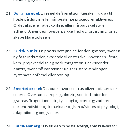
Dørtrinsregel
: En regel defineret som tærskel, fx krav til
højde på dørtrin eller når bestemte procedurer aktiveres.
Ordet afspejler, at et konkret eller målbart skel styrer
adfærd. Anvendes i byggeri, sikkerhed og forvaltning for at
skabe klare udløsere.
Kritisk punkt
: En præcis betegnelse for den grænse, hvor en
ny fase indtræder, svarende til en tærskel. Anvendes i fysik,
kemi, projektledelse og beslutningsteori. Beskriver det
dørtrin, hvor små variationer udløser store ændringer i
systemets opførsel eller retning.
Smertetærskel
: Det punkt hvor stimulus bliver opfattet som
smerte. Overført et kropsligt dørtrin, som indikator for
grænse. Bruges i medicin, fysiologi og træning; varierer
mellem individer og kontekster og kan påvirkes af psykologi,
adaptation og omgivelser.
Tærskelenergi
: I fysik den mindste energi, som kræves for