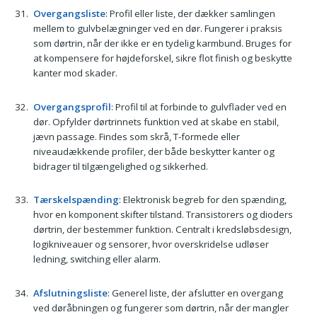
Overgangsliste
: Profil eller liste, der dækker samlingen
mellem to gulvbelægninger ved en dør. Fungerer i praksis
som dørtrin, når der ikke er en tydelig karmbund. Bruges for
at kompensere for højdeforskel, sikre flot finish og beskytte
kanter mod skader.
Overgangsprofil
: Profil til at forbinde to gulvflader ved en
dør. Opfylder dørtrinnets funktion ved at skabe en stabil,
jævn passage. Findes som skrå, T-formede eller
niveaudækkende profiler, der både beskytter kanter og
bidrager til tilgængelighed og sikkerhed.
Tærskelspænding
: Elektronisk begreb for den spænding,
hvor en komponent skifter tilstand. Transistorers og dioders
dørtrin, der bestemmer funktion. Centralt i kredsløbsdesign,
logikniveauer og sensorer, hvor overskridelse udløser
ledning, switching eller alarm.
Afslutningsliste
: Generel liste, der afslutter en overgang
ved døråbningen og fungerer som dørtrin, når der mangler