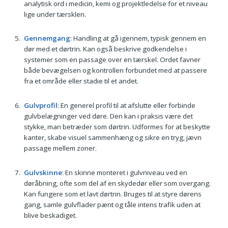
analytisk ord i medicin, kemi og projektledelse for et niveau
lige under tærsklen.
Gennemgang
: Handling at gå igennem, typisk gennem en
dør med et dørtrin. Kan også beskrive godkendelse i
systemer som en passage over en tærskel. Ordet favner
både bevægelsen og kontrollen forbundet med at passere
fra et område eller stadie til et andet.
Gulvprofil
: En generel profil til at afslutte eller forbinde
gulvbelægninger ved døre. Den kan i praksis være det
stykke, man betræder som dørtrin. Udformes for at beskytte
kanter, skabe visuel sammenhæng og sikre en tryg, jævn
passage mellem zoner.
Gulvskinne
: En skinne monteret i gulvniveau ved en
døråbning, ofte som del af en skydedør eller som overgang.
Kan fungere som et lavt dørtrin. Bruges til at styre dørens
gang, samle gulvflader pænt og tåle intens trafik uden at
blive beskadiget.