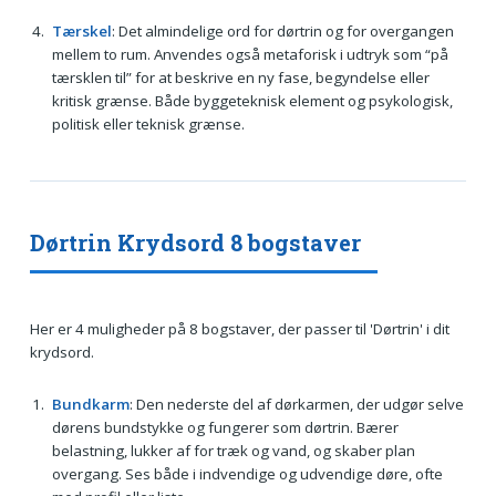
Tærskel
: Det almindelige ord for dørtrin og for overgangen
mellem to rum. Anvendes også metaforisk i udtryk som “på
tærsklen til” for at beskrive en ny fase, begyndelse eller
kritisk grænse. Både byggeteknisk element og psykologisk,
politisk eller teknisk grænse.
Dørtrin Krydsord 8 bogstaver
Her er 4 muligheder på 8 bogstaver, der passer til 'Dørtrin' i dit
krydsord.
Bundkarm
: Den nederste del af dørkarmen, der udgør selve
dørens bundstykke og fungerer som dørtrin. Bærer
belastning, lukker af for træk og vand, og skaber plan
overgang. Ses både i indvendige og udvendige døre, ofte