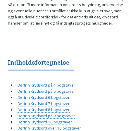
så du kan få mere information om ordets betydning, anvendelse
og eventuelle nuancer. Formålet er ikke kun at give et svar, men
også at udvide dit ordforråd - for det er trods alt det, krydsord
handler om: at lære nyt og få indsigt i sprogets muligheder.
Indholdsfortegnelse
Dørtrin Krydsord på 4 bogstaver
Dørtrin Krydsord på 5 bogstaver
Dørtrin Krydsord 6 bogstaver
Dørtrin Krydsord 7 bogstaver
Dørtrin Krydsord 8 bogstaver
Dørtrin Krydsord på 9 bogstaver
Dørtrin Krydsord 10 bogstaver
Dørtrin Krydsord over 10 bogstaver