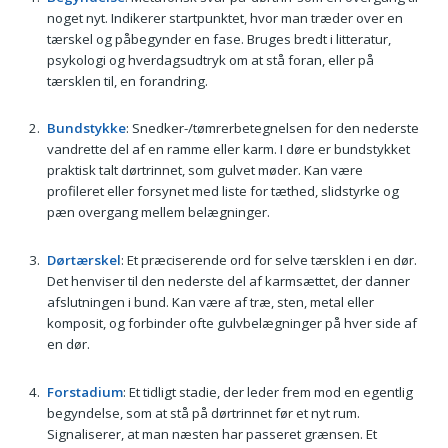
noget nyt. Indikerer startpunktet, hvor man træder over en
tærskel og påbegynder en fase. Bruges bredt i litteratur,
psykologi og hverdagsudtryk om at stå foran, eller på
tærsklen til, en forandring.
Bundstykke
: Snedker-/tømrerbetegnelsen for den nederste
vandrette del af en ramme eller karm. I døre er bundstykket
praktisk talt dørtrinnet, som gulvet møder. Kan være
profileret eller forsynet med liste for tæthed, slidstyrke og
pæn overgang mellem belægninger.
Dørtærskel
: Et præciserende ord for selve tærsklen i en dør.
Det henviser til den nederste del af karmsættet, der danner
afslutningen i bund. Kan være af træ, sten, metal eller
komposit, og forbinder ofte gulvbelægninger på hver side af
en dør.
Forstadium
: Et tidligt stadie, der leder frem mod en egentlig
begyndelse, som at stå på dørtrinnet før et nyt rum.
Signaliserer, at man næsten har passeret grænsen. Et