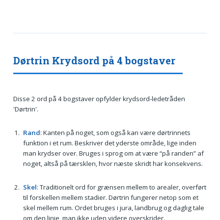
Dørtrin Krydsord på 4 bogstaver
Disse 2 ord på 4 bogstaver opfylder krydsord-ledetråden
'Dørtrin'.
Rand
: Kanten på noget, som også kan være dørtrinnets
funktion i et rum. Beskriver det yderste område, lige inden
man krydser over. Bruges i sprog om at være “på randen” af
noget, altså på tærsklen, hvor næste skridt har konsekvens.
Skel
: Traditionelt ord for grænsen mellem to arealer, overført
til forskellen mellem stadier. Dørtrin fungerer netop som et
skel mellem rum. Ordet bruges i jura, landbrug og daglig tale
om den linje, man ikke uden videre overskrider.