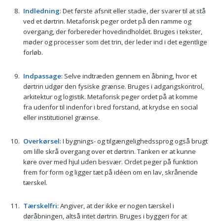
Indledning
: Det første afsnit eller stadie, der svarer til at stå
ved et dørtrin. Metaforisk peger ordet på den ramme og
overgang, der forbereder hovedindholdet. Bruges i tekster,
møder og processer som det trin, der leder ind i det egentlige
forløb.
Indpassage
: Selve indtræden gennem en åbning, hvor et
dørtrin udgør den fysiske grænse. Bruges i adgangskontrol,
arkitektur og logistik. Metaforisk peger ordet på at komme
fra udenfor til indenfor i bred forstand, at krydse en social
eller institutionel grænse.
Overkørsel
: I bygnings- og tilgængelighedssprog også brugt
om lille skrå overgang over et dørtrin. Tanken er at kunne
køre over med hjul uden besvær. Ordet peger på funktion
frem for form og ligger tæt på idéen om en lav, skrånende
tærskel.
Tærskelfri
: Angiver, at der ikke er nogen tærskel i
døråbningen, altså intet dørtrin. Bruges i byggeri for at