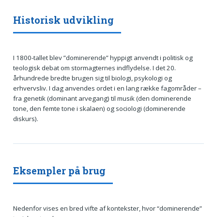
Historisk udvikling
I 1800-tallet blev ”dominerende” hyppigt anvendt i politisk og
teologisk debat om stormagternes indflydelse. I det 20.
århundrede bredte brugen sig til biologi, psykologi og
erhvervsliv. I dag anvendes ordet i en lang række fagområder –
fra genetik (dominant arvegang) til musik (den dominerende
tone, den femte tone i skalaen) og sociologi (dominerende
diskurs).
Eksempler på brug
Nedenfor vises en bred vifte af kontekster, hvor “dominerende”