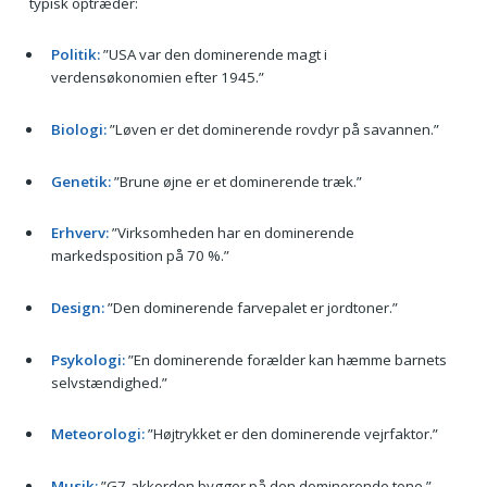
typisk optræder:
Politik:
”USA var den dominerende magt i
verdensøkonomien efter 1945.”
Biologi:
”Løven er det dominerende rovdyr på savannen.”
Genetik:
”Brune øjne er et dominerende træk.”
Erhverv:
”Virksomheden har en dominerende
markedsposition på 70 %.”
Design:
”Den dominerende farvepalet er jordtoner.”
Psykologi:
”En dominerende forælder kan hæmme barnets
selvstændighed.”
Meteorologi:
”Højtrykket er den dominerende vejrfaktor.”
Musik:
”G7-akkorden bygger på den dominerende tone.”