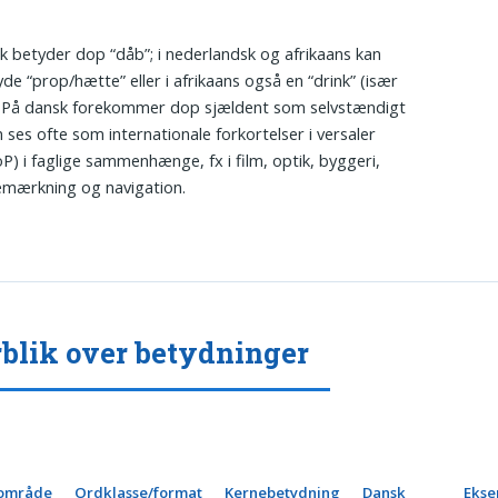
k betyder dop “dåb”; i nederlandsk og afrikaans kan
de “prop/hætte” eller i afrikaans også en “drink” (især
. På dansk forekommer dop sjældent som selvstændigt
 ses ofte som internationale forkortelser i versaler
) i faglige sammenhænge, fx i film, optik, byggeri,
emærkning og navigation.
blik over betydninger
område
Ordklasse/format
Kernebetydning
Dansk
Ekse