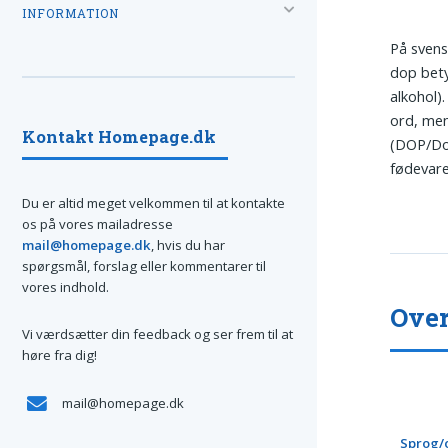
INFORMATION
På svens
dop bety
alkohol)
ord, men
Kontakt Homepage.dk
(DOP/DoP
fødevar
Du er altid meget velkommen til at kontakte
os på vores mailadresse
mail@homepage.dk
, hvis du har
spørgsmål, forslag eller kommentarer til
vores indhold.
Over
Vi værdsætter din feedback og ser frem til at
høre fra dig!
mail@homepage.dk
Sprog/