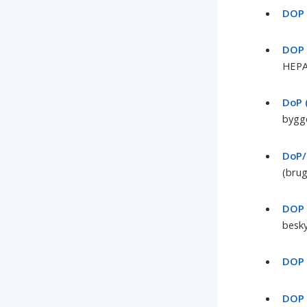
DOP 
DOP 
HEPA-
DoP 
bygge
DoP/
(brug
DOP 
besky
DOP 
DOP 