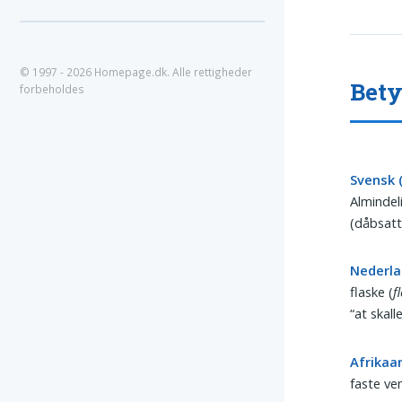
© 1997 - 2026 Homepage.dk. Alle rettigheder
Bety
forbeholdes
Svensk 
Alminde
(dåbsat
Nederla
flaske (
f
“at skall
Afrikaan
faste v