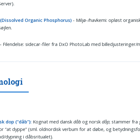
erver).
(Dissolved Organic Phosphorus)
- Miljø-/havkemi: opløst organisk
øjlen.
- Filendelse: sidecar-filer fra DxO PhotoLab med billedjusteringer/
mologi
sk dop (“dåb”):
Kognat med dansk
dåb
og norsk
dåp
; stammer fra
or “at dyppe” (sml. oldnordisk verbum for at døbe, og betydningsf
and/dypning i dåbsritualet).