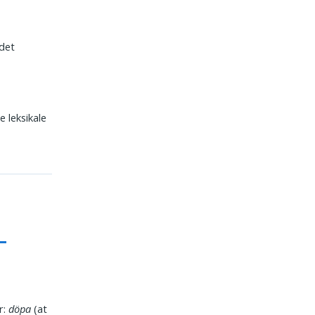
rdet
e leksikale
r:
döpa
(at