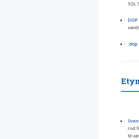
SQL S
DOP 
vands
.dop
Ety
Sven
rod f
til v