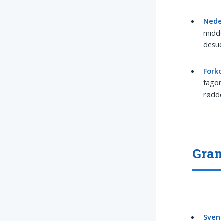
Nede
midd
desud
Fork
fagom
rødde
Gram
Sven