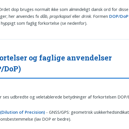
rdet dop bruges normalt ikke som almindeligt dansk ord for disse
ger; her anvendes fx
dåb
,
prop
/
kapsel
eller
drink
. Formen
DOP/DoP
hyppigt som faglig forkortelse (se nedenfor).
ortelser og faglige anvendelser
P/DoP)
 ses udbredte og veletablerede betydninger af forkortelsen DOP/
Dilution of Precision)
- GNSS/GPS: geometrisk usikkerhedsindikat
ionsbestemmelse (lav DOP er bedre).