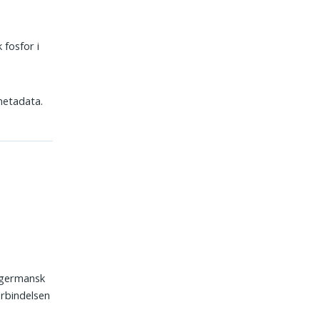
 fosfor i
metadata.
 germansk
orbindelsen