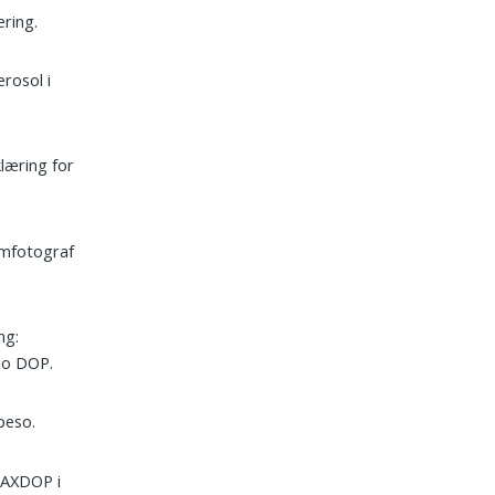
ering.
erosol i
læring for
lmfotograf
ng:
no DOP.
peso.
 MAXDOP i