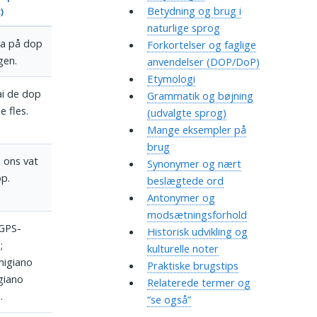
Betydning og brug i
)
naturlige sprog
ka på dop
Forkortelser og faglige
lgen.
anvendelser (DOP/DoP)
Etymologi
i de dop
Grammatik og bøjning
e fles.
(udvalgte sprog)
Mange eksempler på
brug
 ons vat
Synonymer og nært
op.
beslægtede ord
Antonymer og
modsætningsforhold
 GPS-
Historisk udvikling og
;
kulturelle noter
migiano
Praktiske brugstips
giano
Relaterede termer og
.
“se også”