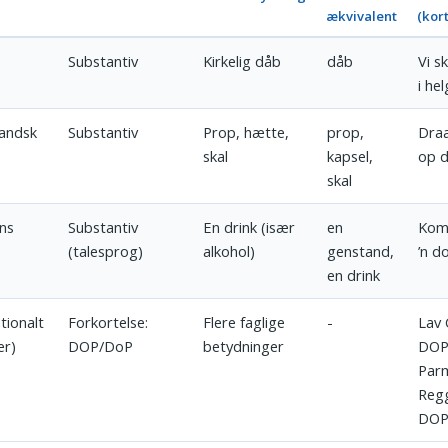
ækvivalent
(kort
Substantiv
Kirkelig dåb
dåb
Vi s
i he
andsk
Substantiv
Prop, hætte,
prop,
Draa
skal
kapsel,
op d
skal
ans
Substantiv
En drink (især
en
Kom
(talesprog)
alkohol)
genstand,
’n d
en drink
tionalt
Forkortelse:
Flere faglige
-
Lav
er)
DOP/DoP
betydninger
DOP
Par
Reg
DOP