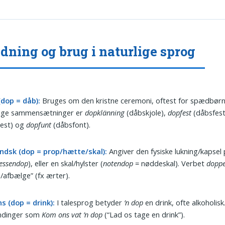
dning og brug i naturlige sprog
(dop = dåb):
Bruges om den kristne ceremoni, oftest for spædbørn
lige sammensætninger er
dopklänning
(dåbskjole),
dopfest
(dåbsfest
test) og
dopfunt
(dåbsfont).
ndsk (dop = prop/hætte/skal):
Angiver den fysiske lukning/kapsel 
lessendop
), eller en skal/hylster (
notendop
= nøddeskal). Verbet
dopp
e/afbælge” (fx ærter).
s (dop = drink):
I talesprog betyder
’n dop
en drink, ofte alkoholisk
endinger som
Kom ons vat ’n dop
(“Lad os tage en drink”).