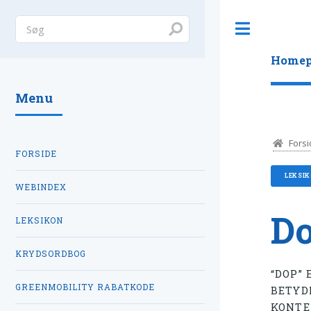
Toggle
Homep
Menu
Forsi
FORSIDE
LEKSI
WEBINDEX
Do
LEKSIKON
KRYDSORDBOG
“DOP” 
GREENMOBILITY RABATKODE
BETYD
KONTE