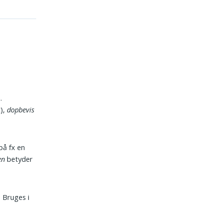
.
),
dopbevis
på fx en
en
betyder
. Bruges i