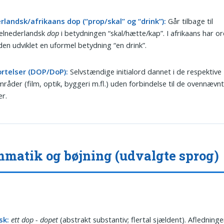
rlandsk/afrikaans dop (“prop/skal” og “drink”):
Går tilbage til
elnederlandsk
dop
i betydningen “skal/hætte/kap”. I afrikaans har o
en udviklet en uformel betydning “en drink”.
ortelser (DOP/DoP):
Selvstændige initialord dannet i de respektive
råder (film, optik, byggeri m.fl.) uden forbindelse til de ovennævnt
r.
matik og bøjning (udvalgte sprog)
sk:
ett dop - dopet
(abstrakt substantiv; flertal sjældent). Afledninge