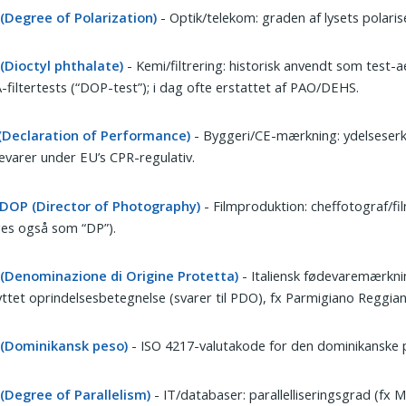
(Degree of Polarization)
- Optik/telekom: graden af lysets polaris
(Dioctyl phthalate)
- Kemi/filtrering: historisk anvendt som test-a
filtertests (“DOP-test”); i dag ofte erstattet af PAO/DEHS.
(Declaration of Performance)
- Byggeri/CE-mærkning: ydelseserk
varer under EU’s CPR-regulativ.
DOP (Director of Photography)
- Filmproduktion: cheffotograf/fi
es også som “DP”).
(Denominazione di Origine Protetta)
- Italiensk fødevaremærkni
ttet oprindelsesbetegnelse (svarer til PDO), fx Parmigiano Reggia
(Dominikansk peso)
- ISO 4217-valutakode for den dominikanske 
(Degree of Parallelism)
- IT/databaser: parallelliseringsgrad (fx