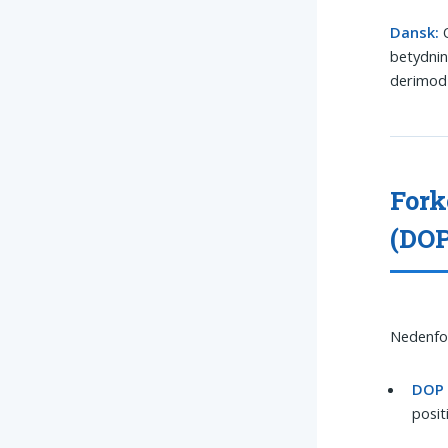
Dansk:
O
betydnin
derimod 
Fork
(DO
Nedenfor
DOP (
posit