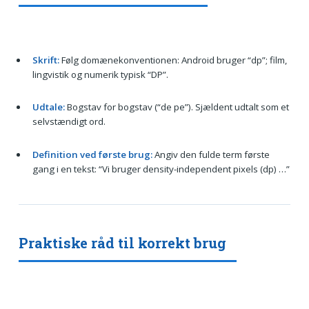
Skrift:
Følg domænekonventionen: Android bruger “dp”; film,
lingvistik og numerik typisk “DP”.
Udtale:
Bogstav for bogstav (“de pe”). Sjældent udtalt som et
selvstændigt ord.
Definition ved første brug:
Angiv den fulde term første
gang i en tekst: “Vi bruger density-independent pixels (dp) …”
Praktiske råd til korrekt brug