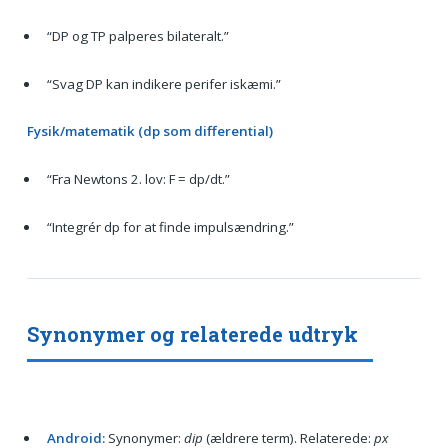
“DP og TP palperes bilateralt.”
“Svag DP kan indikere perifer iskæmi.”
Fysik/matematik (dp som differential)
“Fra Newtons 2. lov: F = dp/dt.”
“Integrér dp for at finde impulsændring.”
Synonymer og relaterede udtryk
Android:
Synonymer:
dip
(ældrere term). Relaterede:
px