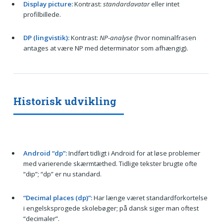
Display picture:
Kontrast:
standardavatar
eller intet
profilbillede.
DP (lingvistik):
Kontrast:
NP-analyse
(hvor nominalfrasen
antages at være NP med determinator som afhængig).
Historisk udvikling
Android “dp”:
Indført tidligt i Android for at løse problemer
med varierende skærmtæthed. Tidlige tekster brugte ofte
“dip”; “dp” er nu standard.
“Decimal places (dp)”:
Har længe været standardforkortelse
i engelsksprogede skolebøger; på dansk siger man oftest
“decimaler”.