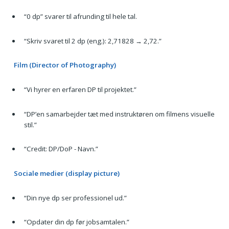
“0 dp” svarer til afrunding til hele tal.
“Skriv svaret til 2 dp (eng.): 2,71828 → 2,72.”
Film (Director of Photography)
“Vi hyrer en erfaren DP til projektet.”
“DP’en samarbejder tæt med instruktøren om filmens visuelle
stil.”
“Credit: DP/DoP - Navn.”
Sociale medier (display picture)
“Din nye dp ser professionel ud.”
“Opdater din dp før jobsamtalen.”