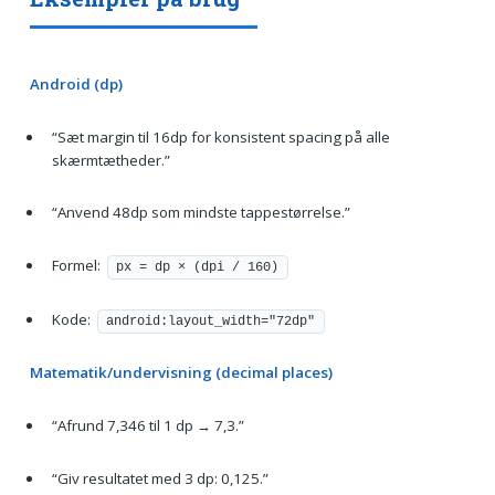
Android (dp)
“Sæt margin til 16dp for konsistent spacing på alle
skærmtætheder.”
“Anvend 48dp som mindste tappestørrelse.”
Formel:
px = dp × (dpi / 160)
Kode:
android:layout_width="72dp"
Matematik/undervisning (decimal places)
“Afrund 7,346 til 1 dp → 7,3.”
“Giv resultatet med 3 dp: 0,125.”