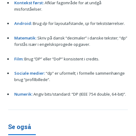
Kontekst først:
Afklar fagområde for at undgå
misforståelser.
Android:
Brug
dp
for layoutafstande,
sp
for tekststørrelser.
Matematik:
Skriv på dansk “decimaler” i danske tekster; “dp”
forstås især i engelsksprogede opgaver.
Film:
Brug “DP” eller “DoP” konsistent i credits.
Sociale medier:
“dp” er uformelt; i formelle sammenhænge
brug “profilbillede”.
Numerik:
Angiv bits/standard: “DP (IEEE 754 double, 64-bit)”.
Se også