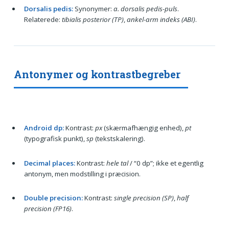
Dorsalis pedis:
Synonymer:
a. dorsalis pedis-puls
.
Relaterede:
tibialis posterior (TP)
,
ankel-arm indeks (ABI)
.
Antonymer og kontrastbegreber
Android dp:
Kontrast:
px
(skærmafhængig enhed),
pt
(typografisk punkt),
sp
(tekstskalering).
Decimal places:
Kontrast:
hele tal
/ “0 dp”; ikke et egentlig
antonym, men modstilling i præcision.
Double precision:
Kontrast:
single precision (SP)
,
half
precision (FP16)
.