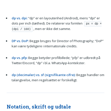
dp vs. dpi:
“dp” er en layoutenhed (Android), mens “dpi” er
dots per inch (tæthed). De relaterer via formlen
px = dp ×
, men er ikke det samme.
(dpi / 160)
DP vs. DoP:
Begge bruges for Director of Photography; “DoP”
kan være tydeligere i internationale credits.
dp vs. pfp:
Begge betyder profilbillede; “pfp” er udbredt på
Twitter/Discord, “dp” i bl.a. WhatsApp-kontekster.
dp (decimaler) vs. sf (signifikante cifre):
Begge handler om
talangivelse, men regelsættet er forskelligt.
Notation, skrift og udtale