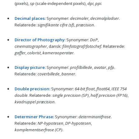
(pixels),
sp
(scale-independent pixels),
dpi
,
ppi
.
Decimal places:
Synonymer:
decimaler
,
decimalpladser
.
Relaterede:
signifikante cifre (sf)
,
præcision
.
Director of Photography:
Synonymer:
DoP
,
cinematographer
, dansk:
filmfotograf
/
fotochef
. Relaterede:
gaffer
,
colorist
,
kameraoperatør
.
Display picture:
Synonymer:
profilbillede
,
avatar
,
pfp
.
Relaterede:
coverbillede
,
banner
.
Double precision:
Synonymer:
64-bit float
,
float64
,
IEEE 754
double
. Relaterede:
single precision (SP)
,
half precision (FP16)
,
kvadruppel præcision
.
Determiner Phrase:
Synonymer:
determinantfrase
.
Relaterede:
NP-hypotesen
,
DP-hypotesen
,
komplementiserfrase (CP)
.