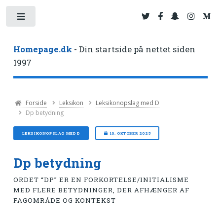
Toggle
Homepage.dk
- Din startside på nettet siden
1997
Forside
Leksikon
Leksikonopslag med D
Dp betydning
LEKSIKONOPSLAG MED D
10. OKTOBER 2025
Dp betydning
ORDET “DP” ER EN FORKORTELSE/INITIALISME
MED FLERE BETYDNINGER, DER AFHÆNGER AF
FAGOMRÅDE OG KONTEKST