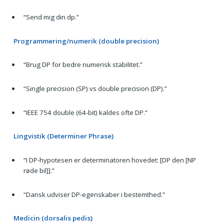
“Send mig din dp.”
Programmering/numerik (double precision)
“Brug DP for bedre numerisk stabilitet.”
“Single precision (SP) vs double precision (DP).”
“IEEE 754 double (64-bit) kaldes ofte DP.”
Lingvistik (Determiner Phrase)
“I DP-hypotesen er determinatoren hovedet: [DP den [NP
røde bil]].”
“Dansk udviser DP-egenskaber i bestemthed.”
Medicin (dorsalis pedis)