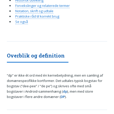
Historisk udvikling
Forvekslinger og relaterede termer
Notation, skrift og udtale
Praktiske råd til korrekt brug
Se også
Overblik og definition
“dp” er ikke ét ord med én kernebetydning, men en samling af
domænespecifikke kortformer. Det udtales typisk bogstav for
bogstav (“dee-pee” / “de pe”) og skrives ofte med små
bogstaver i Android-sammenhæng (
dp
), men med store
bogstaver i flere andre domæner (
DP
).