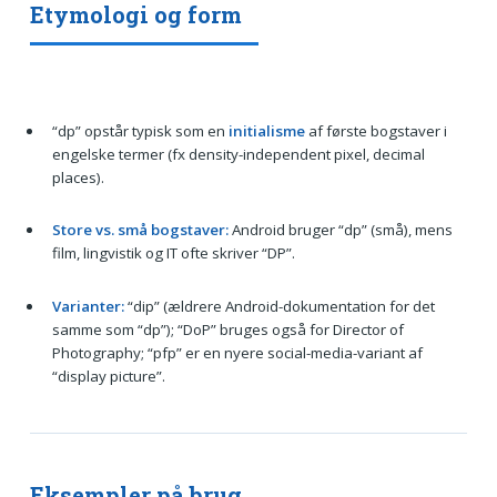
Etymologi og form
“dp” opstår typisk som en
initialisme
af første bogstaver i
engelske termer (fx density-independent pixel, decimal
places).
Store vs. små bogstaver:
Android bruger “dp” (små), mens
film, lingvistik og IT ofte skriver “DP”.
Varianter:
“dip” (ældrere Android-dokumentation for det
samme som “dp”); “DoP” bruges også for Director of
Photography; “pfp” er en nyere social-media-variant af
“display picture”.
Eksempler på brug