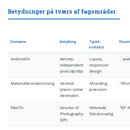
Betydninger på tværs af fagområder
Domæne
Betydning
Typisk
Eksem
kontekst
Android/UI
density-
Layout,
and
independent
responsivt
pixel (dp/dip)
design
Matematik/undervisning
decimal
Afrunding,
“Afrun
places (antal
præcision
decimaler)
Film/TV
Director of
Filmcredit,
“DP: 
Photography
fotoansvarlig
(DP)