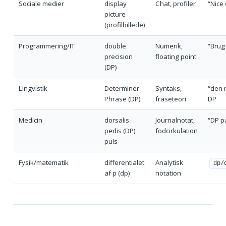
Sociale medier
display
Chat, profiler
“Nice 
picture
(profilbillede)
Programmering/IT
double
Numerik,
“Brug 
precision
floating point
(DP)
Lingvistik
Determiner
Syntaks,
“den 
Phrase (DP)
fraseteori
DP
Medicin
dorsalis
Journalnotat,
“DP pa
pedis (DP)
fodcirkulation
puls
Fysik/matematik
differentialet
Analytisk
dp/
af p (dp)
notation