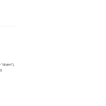
 “drøm”).
d: