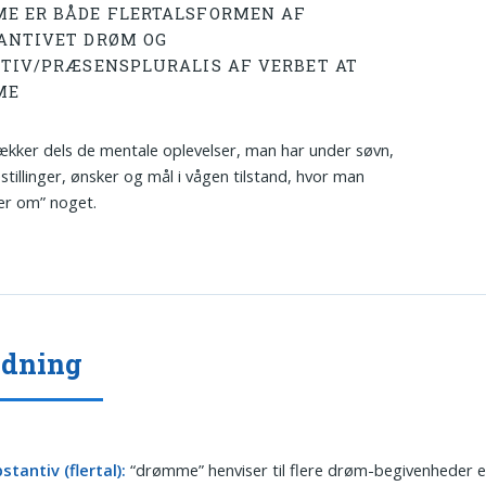
E ER BÅDE FLERTALSFORMEN AF
ANTIVET DRØM OG
ITIV/PRÆSENSPLURALIS AF VERBET AT
ME
kker dels de mentale oplevelser, man har under søvn,
estillinger, ønsker og mål i vågen tilstand, hvor man
r om” noget.
ydning
tantiv (flertal):
“drømme” henviser til flere drøm-begivenheder el