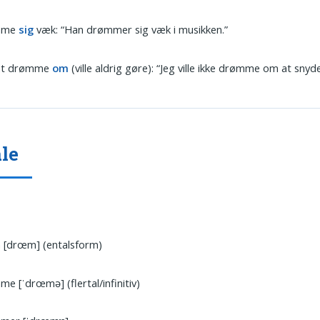
mme
sig
væk: “Han drømmer sig væk i musikken.”
 at drømme
om
(ville aldrig gøre): “Jeg ville ikke drømme om at snyde
le
 [drœm] (entalsform)
e [ˈdrœmə] (flertal/infinitiv)