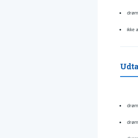
drø
ikke
Udta
drøm
drømm