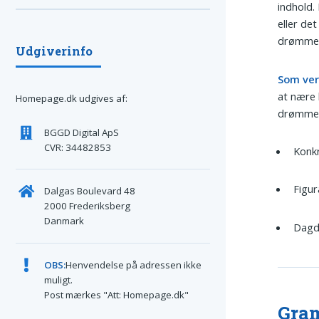
indhold.
eller de
drømme”
Udgiverinfo
Som ve
at nære 
Homepage.dk udgives af:
drømme 
BGGD Digital ApS
CVR: 34482853
Konkr
Figur
Dalgas Boulevard 48
2000 Frederiksberg
Danmark
Dagdr
OBS:
Henvendelse på adressen ikke
muligt.
Post mærkes "Att: Homepage.dk"
Gram