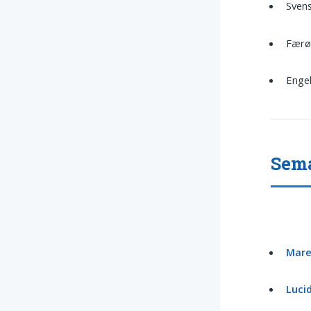
Sven
Færø
Enge
Sema
Mare
Luci