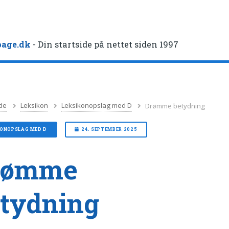
age.dk
- Din startside på nettet siden 1997
de
Leksikon
Leksikonopslag med D
Drømme betydning
KONOPSLAG MED D
24. SEPTEMBER 2025
rømme
tydning