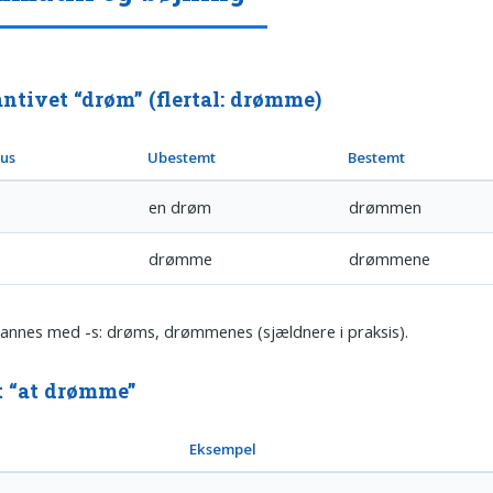
ntivet “drøm” (flertal: drømme)
sus
Ubestemt
Bestemt
en drøm
drømmen
drømme
drømmene
dannes med -s: drøms, drømmenes (sjældnere i praksis).
t “at drømme”
Eksempel