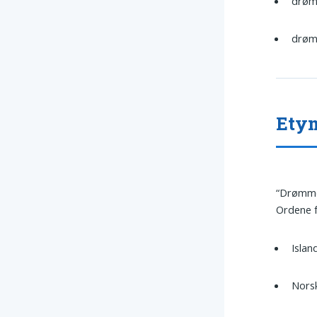
drøm
drøm
Etym
“Drømme”
Ordene 
Islan
Nors