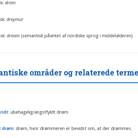
sk:
dröm
sk:
dreymur
lsk:
dream
(semantisk påvirket af nordiske sprog i middelalderen)
ntiske områder og relaterede terme
ridt
: ubehagelig/angstfyldt drøm.
d drøm
: drøm, hvor drømmeren er bevidst om, at der drømmes.