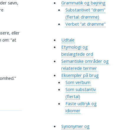
nder søvn,
Grammatik og bøjning
re
Substantivet “drøm”
(flertal: drømme)
Verbet “at drømme”
ere, eller
en
om
: “at
Udtale
Etymologi og
beslægtede ord
Semantiske områder og
relaterede termer
Eksempler på brug
somhed.”
Som verbum
Som substantiv
(flertal)
Faste udtryk og
idiomer
Synonymer og