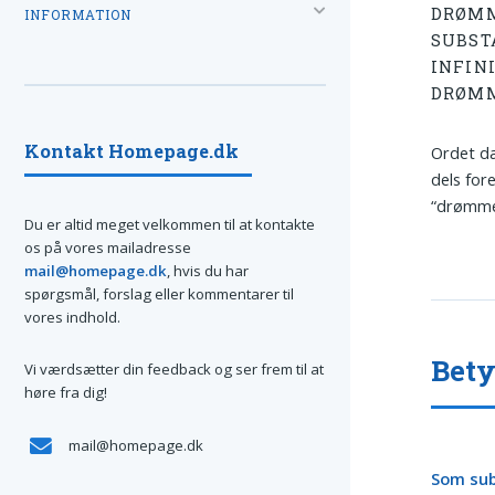
DRØMM
INFORMATION
SUBST
INFIN
DRØM
Kontakt Homepage.dk
Ordet dæ
dels for
“drømme
Du er altid meget velkommen til at kontakte
os på vores mailadresse
mail@homepage.dk
, hvis du har
spørgsmål, forslag eller kommentarer til
vores indhold.
Bet
Vi værdsætter din feedback og ser frem til at
høre fra dig!
mail@homepage.dk
Som subs