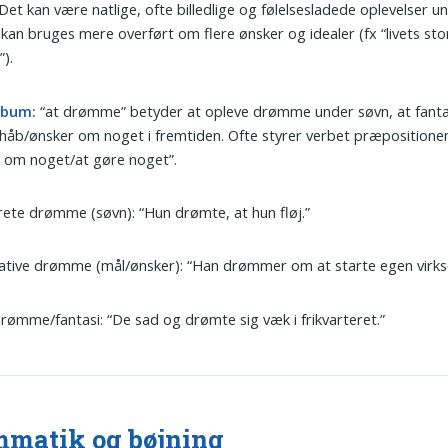
 Det kan være natlige, ofte billedlige og følelsesladede oplevelser u
t kan bruges mere overført om flere ønsker og idealer (fx “livets sto
).
rbum:
“at drømme” betyder at opleve drømme under søvn, at fantas
håb/ønsker om noget i fremtiden. Ofte styrer verbet præposition
om noget/at gøre noget”.
ete drømme (søvn): “Hun drømte, at hun fløj.”
ative drømme (mål/ønsker): “Han drømmer om at starte egen virk
ømme/fantasi: “De sad og drømte sig væk i frikvarteret.”
matik og bøjning