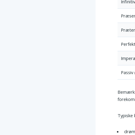
Infiniti
Præse
Præter
Perfek
Impera
Passiv 
Bemærk:
forekomm
Typiske 
drø