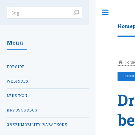
Toggle
Homep
Menu
Forsi
FORSIDE
LEKSI
WEBINDEX
D
LEKSIKON
KRYDSORDBOG
be
GREENMOBILITY RABATKODE