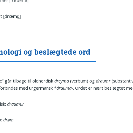
mer [ˈdrœmɐ]
t [drœmd̥]
ologi og beslægtede ord
 går tilbage til oldnordisk
dreyma
(verbum) og
draumr
(substantiv
forbindes med urgermansk *
drauma-
. Ordet er nært beslægtet me
dsk:
draumur
k:
drøm