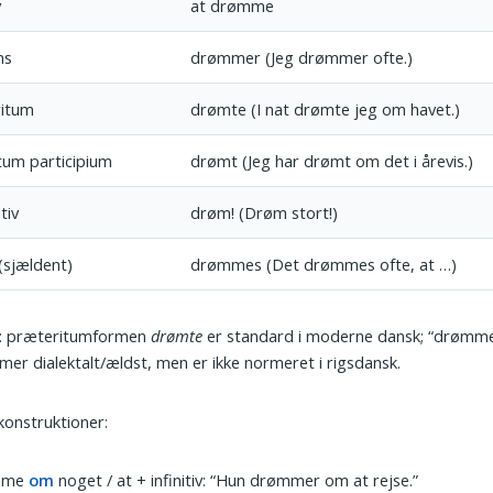
v
at drømme
ns
drømmer (Jeg drømmer ofte.)
itum
drømte (I nat drømte jeg om havet.)
tum participium
drømt (Jeg har drømt om det i årevis.)
tiv
drøm! (Drøm stort!)
(sjældent)
drømmes (Det drømmes ofte, at …)
 præteritumformen
drømte
er standard i moderne dansk; “drømm
er dialektalt/ældst, men er ikke normeret i rigsdansk.
konstruktioner:
mme
om
noget / at + infinitiv: “Hun drømmer om at rejse.”