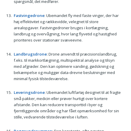
spørgsmål, det medfører.
Fastvingedrone
: Ubemandet fly med faste vinger, der har
høj effektivitet og rækkevidde, velegnet til store
arealopgaver. Fastvingedroner bruges i kortlægning,
landbrug og overvågning, hvor lang flyvetid og hastighed
prioriteres over stationær svæveevne.
Landbrugsdrone
: Drone anvendt til præcisionslandbrug,
f.eks. til markkortlægning, multispektral analyse og tilsyn
med afgrøder. Den kan optimere vanding, gødskning og
bekæmpelse og muliggør data-drevne beslutninger med
minimal fysisk tilstedeværelse.
Leveringsdrone
: Ubemandet luftfartøj designet til at fragte
små pakker, medicin eller prøver hurtigt over kortere
afstande. Den kan reducere transporttid i byer og
fjerntliggende områder og har fået opmærksomhed for sin
stille, vedvarende tilstedeværelse i luften.