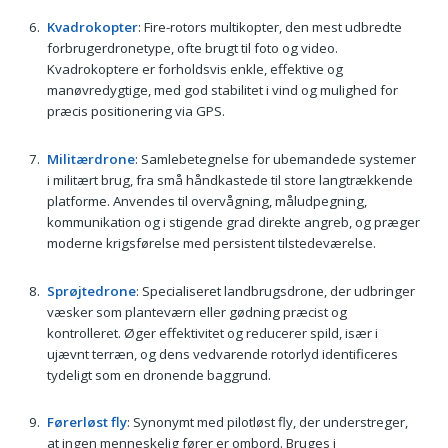
Kvadrokopter
: Fire-rotors multikopter, den mest udbredte
forbrugerdronetype, ofte brugt til foto og video.
Kvadrokoptere er forholdsvis enkle, effektive og
manøvredygtige, med god stabilitet i vind og mulighed for
præcis positionering via GPS.
Militærdrone
: Samlebetegnelse for ubemandede systemer
i militært brug, fra små håndkastede til store langtrækkende
platforme. Anvendes til overvågning, måludpegning,
kommunikation og i stigende grad direkte angreb, og præger
moderne krigsførelse med persistent tilstedeværelse.
Sprøjtedrone
: Specialiseret landbrugsdrone, der udbringer
væsker som planteværn eller gødning præcist og
kontrolleret. Øger effektivitet og reducerer spild, især i
ujævnt terræn, og dens vedvarende rotorlyd identificeres
tydeligt som en dronende baggrund.
Førerløst fly
: Synonymt med pilotløst fly, der understreger,
at ingen menneskelig fører er ombord. Bruges i