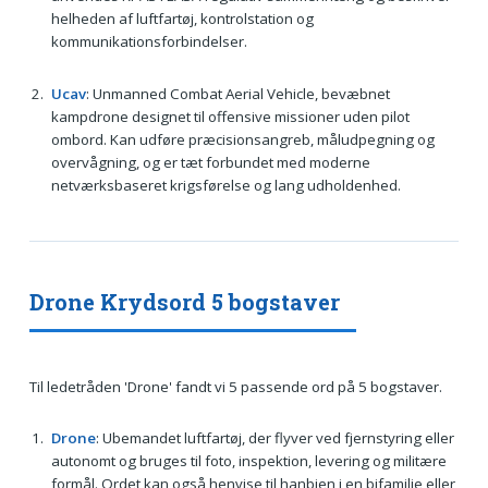
helheden af luftfartøj, kontrolstation og
kommunikationsforbindelser.
Ucav
: Unmanned Combat Aerial Vehicle, bevæbnet
kampdrone designet til offensive missioner uden pilot
ombord. Kan udføre præcisionsangreb, måludpegning og
overvågning, og er tæt forbundet med moderne
netværksbaseret krigsførelse og lang udholdenhed.
Drone Krydsord 5 bogstaver
Til ledetråden 'Drone' fandt vi 5 passende ord på 5 bogstaver.
Drone
: Ubemandet luftfartøj, der flyver ved fjernstyring eller
autonomt og bruges til foto, inspektion, levering og militære
formål. Ordet kan også henvise til hanbien i en bifamilie eller