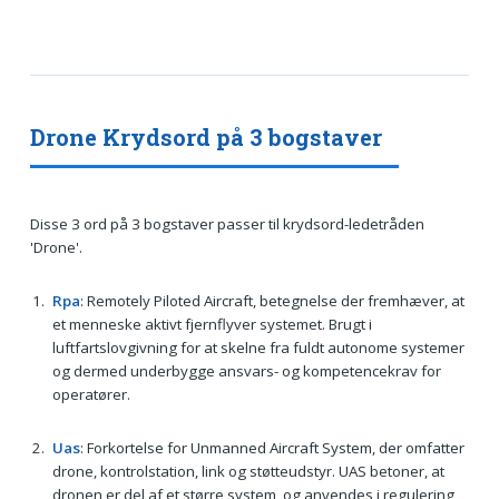
Drone Krydsord på 3 bogstaver
Disse 3 ord på 3 bogstaver passer til krydsord-ledetråden
'Drone'.
Rpa
: Remotely Piloted Aircraft, betegnelse der fremhæver, at
et menneske aktivt fjernflyver systemet. Brugt i
luftfartslovgivning for at skelne fra fuldt autonome systemer
og dermed underbygge ansvars- og kompetencekrav for
operatører.
Uas
: Forkortelse for Unmanned Aircraft System, der omfatter
drone, kontrolstation, link og støtteudstyr. UAS betoner, at
dronen er del af et større system, og anvendes i regulering,