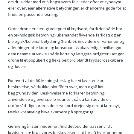
om du sidder med et 5‑bogstavers felt, leder efter et synonym
eller overvejer alternative betydninger, er chancerne gode for at
finde en passende løsning.
Ordet drone er særligt velegnet til krydsord, fordi det både har
en teknologisk betydning (ubemandet flyvende farkost) og en
biologisk/kolonial betydning (hanbie). Endvidere er varianter og
afledninger ofte korte og konsonant‑/vokalvenlige, hvilket gør
dem nemme at vinkle i både korte og længere ordgitter. Det gør
drone til et populært og fleksibelt ord blandt krydsordsskabere
og -løsere.
For hvert af de 60 løsningsforslag har vi lavet en kort
beskrivelse, så du ikke blot får et svar, men også lidt
baggrundsviden. Beskrivelserne forklarer betydning,
anvendelse og eventuelle nuancer, så du kan udvide dit
ordforråd - lige præcis det krydsord drejer sig om: at lære nyt,
tænke kreativt og blive skarpere på sprogbrug.
Gennemgå listen nedenfor, find det bud der passer til dit
krydsord, og brug vores beskrivelser til at forstå hvorfor netop