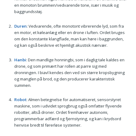
en monoton brummen/vedvarende tone, især i musik og
baggrundsstøj.
Duren
: Vedvarende, ofte monotont vibrerende lyd, som fra
en motor, et køleanlæg eller en drone i luften. Ordet bruges
om den konstante klangflade, man kan høre i baggrunden,
og kan også beskrive et hjemligt akustisk nærvær.
Hanbi
: Den mandlige honningbi, som i daglig tale kaldes en
drone, og som primært har rollen at parre sig med
dronningen. I biavl kendes den ved sin større kropsbygning
og manglen på brod, og den producerer karakteristisk
summen.
Robot
: Almen betegnelse for automatiseret, sensorstyret
maskine, som i udvidet sprogbrug også omfatter flyvende
robotter, altså droner. Ordet fremhæver autonomi,
programmerbar adfærd og fjernstyring, og kan i krydsord
henvise bredt til førerløse systemer.