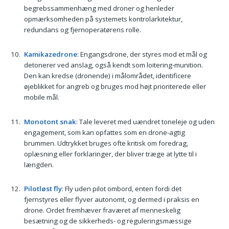
begrebssammenhæng med droner og henleder
opmærksomheden på systemets kontrolarkitektur,
redundans og fjernoperatørens rolle.
Kamikazedrone
: Engangsdrone, der styres mod et mål og
detonerer ved anslag, også kendt som loitering-munition.
Den kan kredse (dronende) i målområdet, identificere
øjeblikket for angreb og bruges mod højt prioriterede eller
mobile mål.
Monotont snak
: Tale leveret med uændret toneleje og uden
engagement, som kan opfattes som en drone-agtig
brummen. Udtrykket bruges ofte kritisk om foredrag,
oplæsning eller forklaringer, der bliver træge at lytte til i
længden.
Pilotløst fly
: Fly uden pilot ombord, enten fordi det
fjernstyres eller flyver autonomt, og dermed i praksis en
drone. Ordet fremhæver fraværet af menneskelig
besætning og de sikkerheds- og reguleringsmæssige