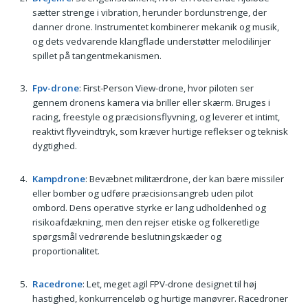
sætter strenge i vibration, herunder bordunstrenge, der
danner drone. Instrumentet kombinerer mekanik og musik,
og dets vedvarende klangflade understøtter melodilinjer
spillet på tangentmekanismen.
Fpv-drone
: First-Person View-drone, hvor piloten ser
gennem dronens kamera via briller eller skærm. Bruges i
racing, freestyle og præcisionsflyvning, og leverer et intimt,
reaktivt flyveindtryk, som kræver hurtige reflekser og teknisk
dygtighed.
Kampdrone
: Bevæbnet militærdrone, der kan bære missiler
eller bomber og udføre præcisionsangreb uden pilot
ombord. Dens operative styrke er lang udholdenhed og
risikoafdækning, men den rejser etiske og folkeretlige
spørgsmål vedrørende beslutningskæder og
proportionalitet.
Racedrone
: Let, meget agil FPV-drone designet til høj
hastighed, konkurrenceløb og hurtige manøvrer. Racedroner