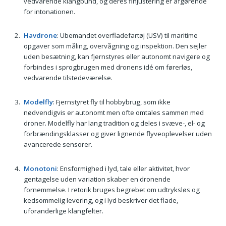
vedvarende klangbund, og deres finjustering er afgørende
for intonationen.
Havdrone
: Ubemandet overfladefartøj (USV) til maritime
opgaver som måling, overvågning og inspektion. Den sejler
uden besætning, kan fjernstyres eller autonomt navigere og
forbindes i sprogbrugen med dronens idé om førerløs,
vedvarende tilstedeværelse.
Modelfly
: Fjernstyret fly til hobbybrug, som ikke
nødvendigvis er autonomt men ofte omtales sammen med
droner. Modelfly har lang tradition og deles i svæve-, el- og
forbrændingsklasser og giver lignende flyveoplevelser uden
avancerede sensorer.
Monotoni
: Ensformighed i lyd, tale eller aktivitet, hvor
gentagelse uden variation skaber en dronende
fornemmelse. I retorik bruges begrebet om udtryksløs og
kedsommelig levering, og i lyd beskriver det flade,
uforanderlige klangfelter.