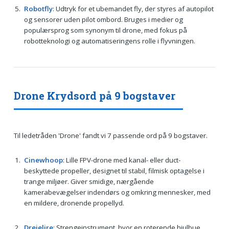
Robotfly
: Udtryk for et ubemandet fly, der styres af autopilot
og sensorer uden pilot ombord. Bruges i medier og
populærsprog som synonym til drone, med fokus på
robotteknologi og automatiseringens rolle i flyvningen.
Drone Krydsord på 9 bogstaver
Til ledetråden 'Drone' fandt vi 7 passende ord på 9 bogstaver.
Cinewhoop
: Lille FPV-drone med kanal- eller duct-
beskyttede propeller, designet til stabil, filmisk optagelse i
trange miljøer. Giver smidige, nærgående
kamerabevægelser indendørs og omkring mennesker, med
en mildere, dronende propellyd.
Drejelire
: Strengeinstrument, hvor en roterende hjulbue