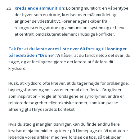
Kredslende ammunition
: Loitering munition: en våbentype,
der flyver som en drone, kredser over målområdet og
angriber selvdestruktivt. Forener egenskaber fra
rekognosceringsdrone og ammunitionssystem og er blevet
et centralt, omdiskuteret element i nutidige konflikter.
Tak for at du læste vores liste over 60 forslag til løsninger
på ledetråden "Drone".
Vi håber, at du fandt netop det svar, du
søgte, og at forslagene gjorde det lettere at fuldføre dit
krydsord.
Husk, at krydsord ofte kræver, at du tager højde for ordlængde,
bøjningsformer og om svaret er ental eller flertal. Brug listen
som inspiration - nogle af forslagene er synonymer, andre er
relaterede begreber eller tekniske termer, som kan passe
afhængigt af krydsordets kontekst.
Hvis du stadig mangler løsninger, kan du finde endnu flere
krydsordshjælpemidler og idéer på Homepage.dk. Vi opdaterer
løbende vores artikler med nye forslag og tips, så tjek siden