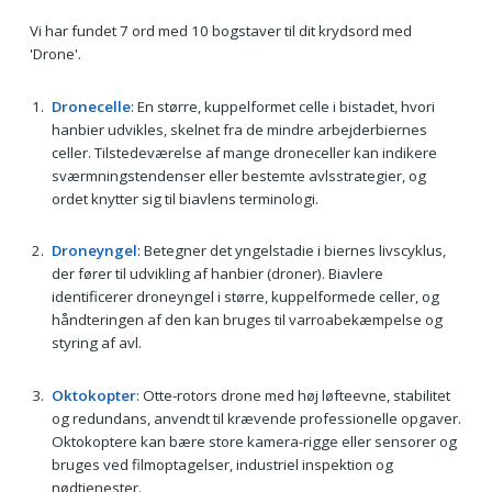
Vi har fundet 7 ord med 10 bogstaver til dit krydsord med
'Drone'.
Dronecelle
: En større, kuppelformet celle i bistadet, hvori
hanbier udvikles, skelnet fra de mindre arbejderbiernes
celler. Tilstedeværelse af mange droneceller kan indikere
sværmningstendenser eller bestemte avlsstrategier, og
ordet knytter sig til biavlens terminologi.
Droneyngel
: Betegner det yngelstadie i biernes livscyklus,
der fører til udvikling af hanbier (droner). Biavlere
identificerer droneyngel i større, kuppelformede celler, og
håndteringen af den kan bruges til varroabekæmpelse og
styring af avl.
Oktokopter
: Otte-rotors drone med høj løfteevne, stabilitet
og redundans, anvendt til krævende professionelle opgaver.
Oktokoptere kan bære store kamera-rigge eller sensorer og
bruges ved filmoptagelser, industriel inspektion og
nødtjenester.