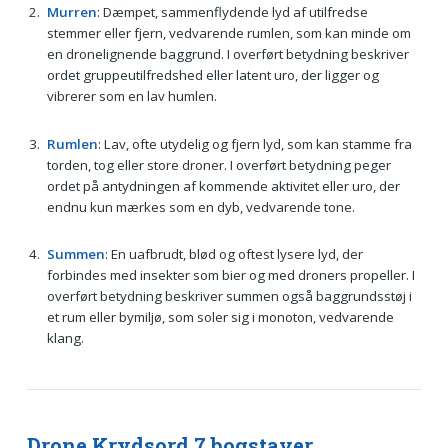
Murren
: Dæmpet, sammenflydende lyd af utilfredse
stemmer eller fjern, vedvarende rumlen, som kan minde om
en dronelignende baggrund. I overført betydning beskriver
ordet gruppeutilfredshed eller latent uro, der ligger og
vibrerer som en lav humlen.
Rumlen
: Lav, ofte utydelig og fjern lyd, som kan stamme fra
torden, tog eller store droner. I overført betydning peger
ordet på antydningen af kommende aktivitet eller uro, der
endnu kun mærkes som en dyb, vedvarende tone.
Summen
: En uafbrudt, blød og oftest lysere lyd, der
forbindes med insekter som bier og med droners propeller. I
overført betydning beskriver summen også baggrundsstøj i
et rum eller bymiljø, som soler sig i monoton, vedvarende
klang.
Drone Krydsord 7 bogstaver