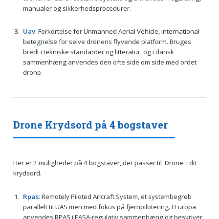
manualer og sikkerhedsprocedurer.
Uav
: Forkortelse for Unmanned Aerial Vehicle, international
betegnelse for selve dronens flyvende platform. Bruges
bredt i tekniske standarder og litteratur, og i dansk
sammenhæng anvendes den ofte side om side med ordet
drone.
Drone Krydsord på 4 bogstaver
Her er 2 muligheder på 4 bogstaver, der passer til 'Drone' i dit
krydsord.
Rpas
: Remotely Piloted Aircraft System, et systembegreb
parallelt til UAS men med fokus på fjernpilotering. I Europa
anvendes RPAS i EASA-regulativ sammenhæng og beskriver