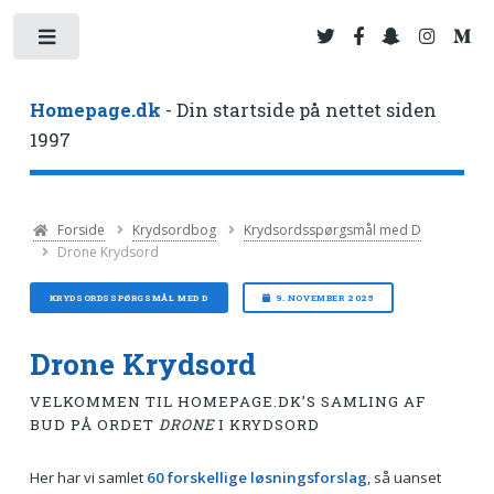
Toggle
Homepage.dk
- Din startside på nettet siden
1997
Forside
Krydsordbog
Krydsordsspørgsmål med D
Drone Krydsord
KRYDSORDSSPØRGSMÅL MED D
9. NOVEMBER 2025
Drone Krydsord
VELKOMMEN TIL HOMEPAGE.DK’S SAMLING AF
BUD PÅ ORDET
DRONE
I KRYDSORD
Her har vi samlet
60 forskellige løsningsforslag
, så uanset