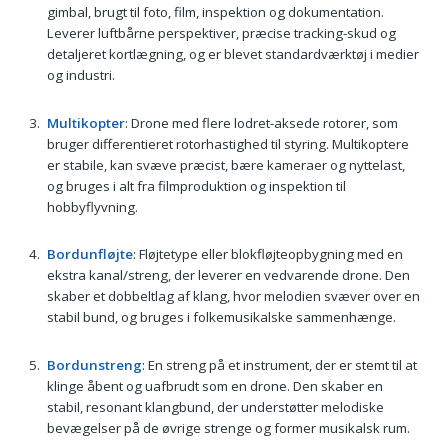
gimbal, brugt til foto, film, inspektion og dokumentation.
Leverer luftbårne perspektiver, præcise tracking-skud og
detaljeret kortlægning, og er blevet standardværktøj i medier
og industri.
Multikopter
: Drone med flere lodret-aksede rotorer, som
bruger differentieret rotorhastighed til styring. Multikoptere
er stabile, kan svæve præcist, bære kameraer og nyttelast,
og bruges i alt fra filmproduktion og inspektion til
hobbyflyvning.
Bordunfløjte
: Fløjtetype eller blokfløjteopbygning med en
ekstra kanal/streng, der leverer en vedvarende drone. Den
skaber et dobbeltlag af klang, hvor melodien svæver over en
stabil bund, og bruges i folkemusikalske sammenhænge.
Bordunstreng
: En streng på et instrument, der er stemt til at
klinge åbent og uafbrudt som en drone. Den skaber en
stabil, resonant klangbund, der understøtter melodiske
bevægelser på de øvrige strenge og former musikalsk rum.