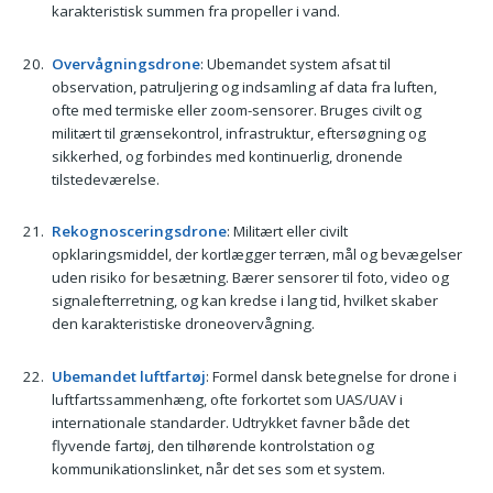
karakteristisk summen fra propeller i vand.
Overvågningsdrone
: Ubemandet system afsat til
observation, patruljering og indsamling af data fra luften,
ofte med termiske eller zoom-sensorer. Bruges civilt og
militært til grænsekontrol, infrastruktur, eftersøgning og
sikkerhed, og forbindes med kontinuerlig, dronende
tilstedeværelse.
Rekognosceringsdrone
: Militært eller civilt
opklaringsmiddel, der kortlægger terræn, mål og bevægelser
uden risiko for besætning. Bærer sensorer til foto, video og
signalefterretning, og kan kredse i lang tid, hvilket skaber
den karakteristiske droneovervågning.
Ubemandet luftfartøj
: Formel dansk betegnelse for drone i
luftfartssammenhæng, ofte forkortet som UAS/UAV i
internationale standarder. Udtrykket favner både det
flyvende fartøj, den tilhørende kontrolstation og
kommunikationslinket, når det ses som et system.