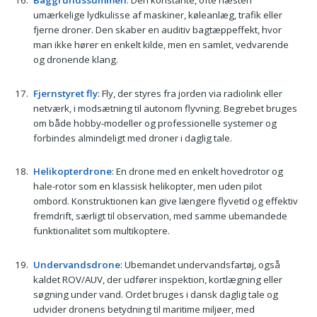
Baggrundssummen
: Den konstante, ofte næsten
umærkelige lydkulisse af maskiner, køleanlæg, trafik eller
fjerne droner. Den skaber en auditiv bagtæppeffekt, hvor
man ikke hører en enkelt kilde, men en samlet, vedvarende
og dronende klang.
Fjernstyret fly
: Fly, der styres fra jorden via radiolink eller
netværk, i modsætning til autonom flyvning. Begrebet bruges
om både hobby-modeller og professionelle systemer og
forbindes almindeligt med droner i daglig tale.
Helikopterdrone
: En drone med en enkelt hovedrotor og
hale-rotor som en klassisk helikopter, men uden pilot
ombord. Konstruktionen kan give længere flyvetid og effektiv
fremdrift, særligt til observation, med samme ubemandede
funktionalitet som multikoptere.
Undervandsdrone
: Ubemandet undervandsfartøj, også
kaldet ROV/AUV, der udfører inspektion, kortlægning eller
søgning under vand. Ordet bruges i dansk daglig tale og
udvider dronens betydning til maritime miljøer, med