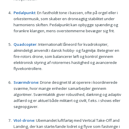
Pedalpunkt
: En fastholdt tone i bassen, ofte på orgel eller i
orkestermusik, som skaber en droneagtig stabilitet under
harmoniens skiften. Pedalpunkt kan opbygge spænding og
forankre klangen, mens overstemmerne bevæger sig frit.
Quadcopter
: Internationalt låneord for kvadrokopter,
almindeligt anvendt i dansk hobby- og fagmiljø. Betegner en
fire-rotors drone, som balancerer løft og kontrol gennem
elektronisk styring af rotorernes hastighed og avancerede
flyvekontrollere.
Sværmdrone
: Drone designet til at operere i koordinerede
sværme, hvor mange enheder samarbejder gennem
algoritmer. Sværmtaktik giver robusthed, dækning og adaptiv
adfærd og er aktuel både militært og civilt, f.eks. i shows eller
søgeopgaver.
Vtol-drone
: Ubemandet luftfartøj med Vertical Take-Off and
Landing, der kan starte/lande lodret og flyve som fastvinge i