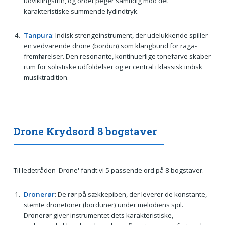
udviklingstrin, og ordet peger samtidig mod det
karakteristiske summende lydindtryk.
Tanpura
: Indisk strengeinstrument, der udelukkende spiller
en vedvarende drone (bordun) som klangbund for raga-
fremførelser. Den resonante, kontinuerlige tonefarve skaber
rum for solistiske udfoldelser og er central i klassisk indisk
musiktradition.
Drone Krydsord 8 bogstaver
Til ledetråden 'Drone' fandt vi 5 passende ord på 8 bogstaver.
Dronerør
: De rør på sækkepiben, der leverer de konstante,
stemte dronetoner (borduner) under melodiens spil.
Dronerør giver instrumentet dets karakteristiske,