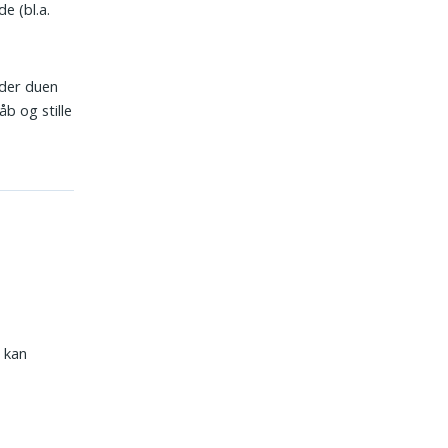
e (bl.a.
æder duen
åb og stille
t kan