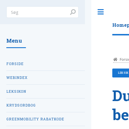
Toggle
Homep
Menu
Forsi
FORSIDE
LEKSI
WEBINDEX
Du
LEKSIKON
KRYDSORDBOG
be
GREENMOBILITY RABATKODE