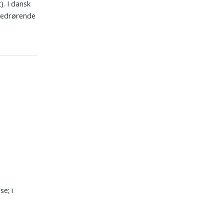
). I dansk
“vedrørende
e; i