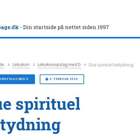
age.dk
- Din startside på nettet siden 1997
de
Leksikon
Leksikonopslag med D
Due spirituel betydning
KONOPSLAG MED D
9. FEBRUAR 2026
e spirituel
tydning