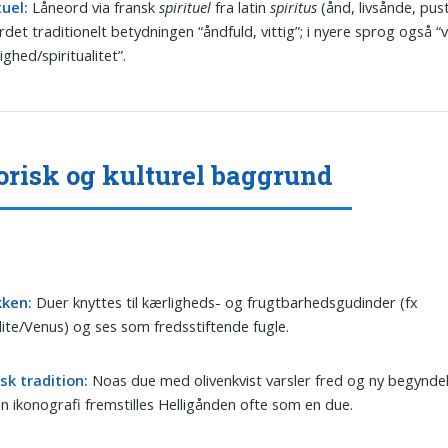
tuel:
Låneord via fransk
spirituel
fra latin
spiritus
(ånd, livsånde, pust
rdet traditionelt betydningen “åndfuld, vittig”; i nyere sprog også 
ighed/spiritualitet”.
orisk og kulturel baggrund
kken:
Duer knyttes til kærligheds- og frugtbarhedsgudinder (fx
ite/Venus) og ses som fredsstiftende fugle.
sk tradition:
Noas due med olivenkvist varsler fred og ny begyndels
en ikonografi fremstilles Helligånden ofte som en due.