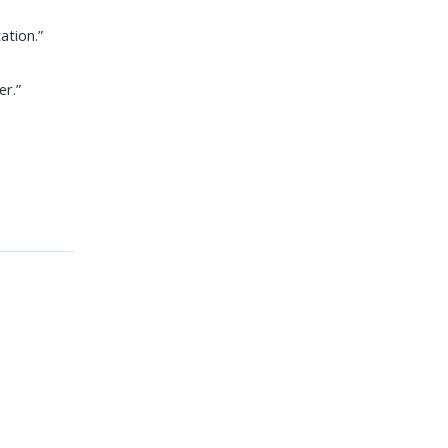
ation.”
er.”