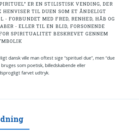
PIRITUEL” ER EN STILISTISK VENDING, DER
K HENVISER TIL DUEN SOM ET ÅNDELIGT
L - FORBUNDET MED FRED, RENHED, HÅB OG
ABER - ELLER TIL EN BLID, FORSONENDE
FOR SPIRITUALITET BESKREVET GENNEM
YMBOLIK
ligt dansk ville man oftest sige “spirituel due”, men “due
l” bruges som poetisk, billedskabende eller
progligt farvet udtryk.
ydning