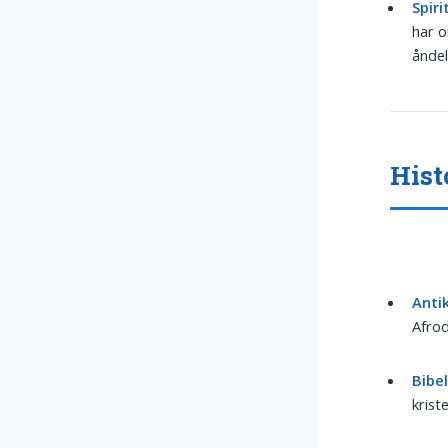
Spiri
har o
åndel
Hist
Anti
Afrod
Bibel
krist