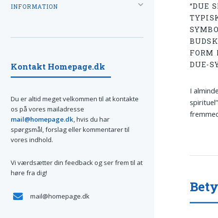
“DUE S
INFORMATION
TYPIS
SYMBO
BUDSK
FORM 
DUE-S
Kontakt Homepage.dk
I alminde
Du er altid meget velkommen til at kontakte
spiritue
os på vores mailadresse
fremmeds
mail@homepage.dk
, hvis du har
spørgsmål, forslag eller kommentarer til
vores indhold.
Vi værdsætter din feedback og ser frem til at
høre fra dig!
Bet
mail@homepage.dk