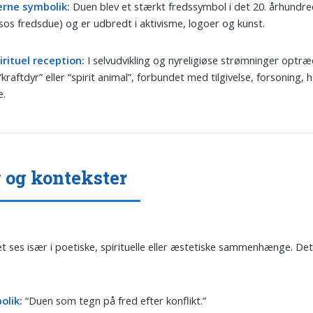
rne symbolik:
Duen blev et stærkt fredssymbol i det 20. århundred
sos fredsdue) og er udbredt i aktivisme, logoer og kunst.
rituel reception:
I selvudvikling og nyreligiøse strømninger optr
kraftdyr” eller “spirit animal”, forbundet med tilgivelse, forsoning, h
e.
 og kontekster
t ses især i poetiske, spirituelle eller æstetiske sammenhænge. De
:
olik:
“Duen som tegn på fred efter konflikt.”