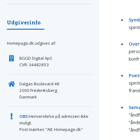
Symb
Udgiverinfo
spiri
Homepage.dk udgives af:
Over
perso
BGGD Digital ApS
konf
CVR: 34482853
Poeti
spiri
Dalgas Boulevard 48
frans
2000 Frederiksberg
Danmark
Sema
“åndf
OBS:
Henvendelse på adressen ikke
“ånde
muligt.
“åndf
Post mærkes "Att: Homepage.dk"