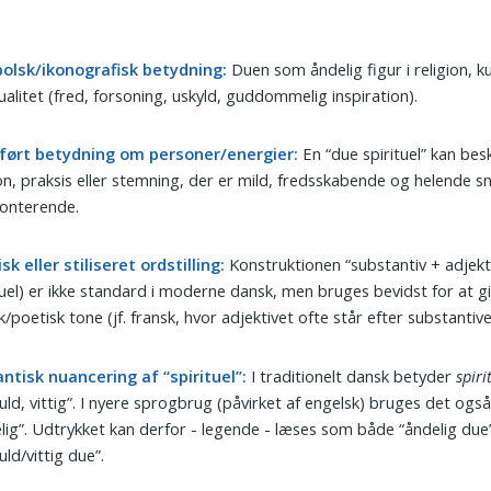
olsk/ikonografisk betydning:
Duen som åndelig figur i religion, k
tualitet (fred, forsoning, uskyld, guddommelig inspiration).
ført betydning om personer/energier:
En “due spirituel” kan bes
n, praksis eller stemning, der er mild, fredsskabende og helende s
ronterende.
sk eller stiliseret ordstilling:
Konstruktionen “substantiv + adjekt
tuel) er ikke standard i moderne dansk, men bruges bevidst for at g
k/poetisk tone (jf. fransk, hvor adjektivet ofte står efter substantive
ntisk nuancering af “spirituel”:
I traditionelt dansk betyder
spiri
uld, vittig”. I nyere sprogbrug (påvirket af engelsk) bruges det ogs
lig”. Udtrykket kan derfor - legende - læses som både “åndelig due
uld/vittig due”.