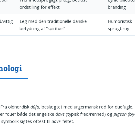
ordstilling for effekt
branding
/vittig
Leg med den traditionelle danske
Humoristisk
betydning af “spirituel”
sprogbrug
mologi
Fra oldnordisk
dúfa
, beslægtet med urgermansk rod for duefugle. 
er “due” både det engelske
dove
(typisk fred/renhed) og
pigeon
(by
 symbolik sigtes oftest til
dove
-feltet.