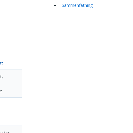
Sammenfatning
st
t,
me
,
ekster,