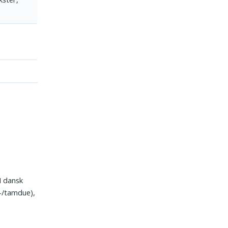
I dansk
-/tamdue),