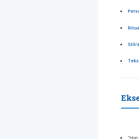
Perso
Ritu
Stil
Teks
Ekse
“Hun 