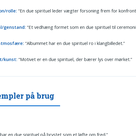
n/rolle:
“En due spirituel leder vægter forsoning frem for konfront
al/genstand:
“Et vedhæng formet som en due spirituel til ceremoni
/atmosfære:
“Albummet har en due spirituel ro i klangbilledet.”
t/kunst:
“Motivet er en due spirituel, der bærer lys over mørket.”
mpler på brug
bar en due spirituel på brystet som et løfte om fred.”