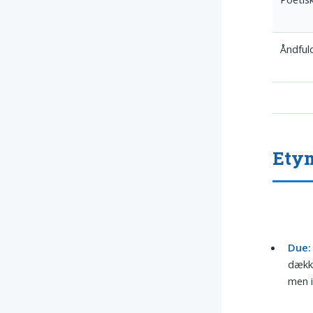
Åndfuld
Ety
Due:
dækk
men i