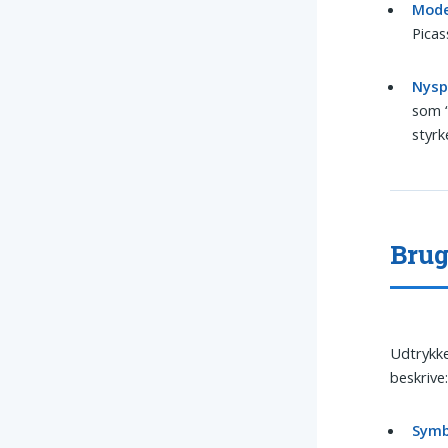
Mode
Picas
Nyspi
som “
styrk
Brug
Udtrykke
beskrive
Symb