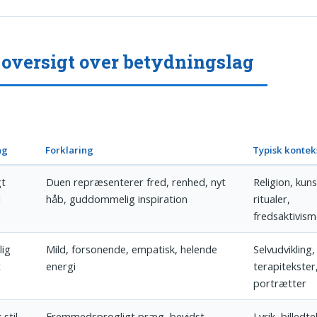
 oversigt over betydningslag
ag
Forklaring
Typisk kontek
gt
Duen repræsenterer fred, renhed, nyt
Religion, kuns
l
håb, guddommelig inspiration
ritualer,
fredsaktivis
lig
Mild, forsonende, empatisk, helende
Selvudvikling,
t
energi
terapitekster
portrætter
 stil
Fremmedsprogligt præg, bevidst
Lyrik, billedt