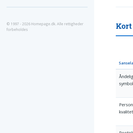
Kort
© 1997 - 2026 Homepage.dk. Alle rettigheder
forbeholdes
Sansel
Åndeli
symbo
Person
kvalite
Poetisk