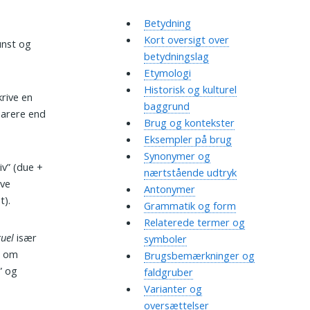
Betydning
Kort oversigt over
unst og
betydningslag
Etymologi
Historisk og kulturel
krive en
baggrund
narere end
Brug og kontekster
Eksempler på brug
Synonymer og
iv” (due +
nærtstående udtryk
ive
Antonymer
t).
Grammatik og form
Relaterede termer og
tuel
især
symboler
å om
Brugsbemærkninger og
” og
faldgruber
Varianter og
oversættelser