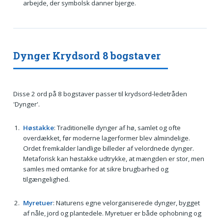
arbejde, der symbolsk danner bjerge.
Dynger Krydsord 8 bogstaver
Disse 2 ord på 8 bogstaver passer til krydsord-ledetråden
'Dynger'.
Høstakke
: Traditionelle dynger af hø, samlet og ofte
overdækket, før moderne lagerformer blev almindelige.
Ordet fremkalder landlige billeder af velordnede dynger.
Metaforisk kan høstakke udtrykke, at mængden er stor, men
samles med omtanke for at sikre brugbarhed og
tilgængelighed.
Myretuer
: Naturens egne velorganiserede dynger, bygget
af nåle, jord og plantedele. Myretuer er både ophobning og