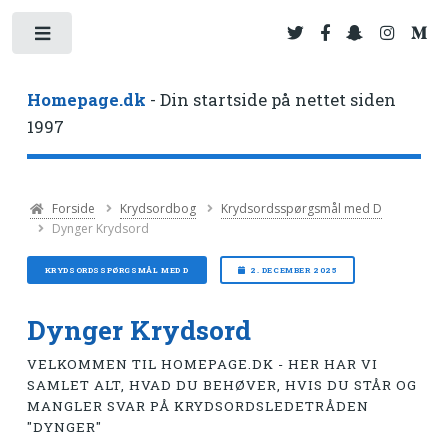
Toggle
Homepage.dk
- Din startside på nettet siden
1997
Forside
Krydsordbog
Krydsordsspørgsmål med D
Dynger Krydsord
KRYDSORDSSPØRGSMÅL MED D
2. DECEMBER 2025
Dynger Krydsord
VELKOMMEN TIL HOMEPAGE.DK - HER HAR VI
SAMLET ALT, HVAD DU BEHØVER, HVIS DU STÅR OG
MANGLER SVAR PÅ KRYDSORDSLEDETRÅDEN
"DYNGER"