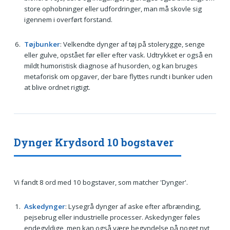
store ophobninger eller udfordringer, man må skovle sig
igennem i overført forstand.
Tøjbunker
: Velkendte dynger af tøj på stolerygge, senge
eller gulve, opstået før eller efter vask. Udtrykket er også en
mildt humoristisk diagnose af husorden, og kan bruges
metaforisk om opgaver, der bare flyttes rundt i bunker uden
at blive ordnet rigtigt.
Dynger Krydsord 10 bogstaver
Vi fandt 8 ord med 10 bogstaver, som matcher 'Dynger'.
Askedynger
: Lysegrå dynger af aske efter afbrænding,
pejsebrug eller industrielle processer. Askedynger føles
endegyldige, men kan også være begyndelse på noget nyt,