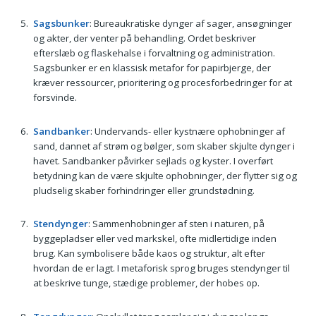
Sagsbunker
: Bureaukratiske dynger af sager, ansøgninger
og akter, der venter på behandling. Ordet beskriver
efterslæb og flaskehalse i forvaltning og administration.
Sagsbunker er en klassisk metafor for papirbjerge, der
kræver ressourcer, prioritering og procesforbedringer for at
forsvinde.
Sandbanker
: Undervands- eller kystnære ophobninger af
sand, dannet af strøm og bølger, som skaber skjulte dynger i
havet. Sandbanker påvirker sejlads og kyster. I overført
betydning kan de være skjulte ophobninger, der flytter sig og
pludselig skaber forhindringer eller grundstødning.
Stendynger
: Sammenhobninger af sten i naturen, på
byggepladser eller ved markskel, ofte midlertidige inden
brug. Kan symbolisere både kaos og struktur, alt efter
hvordan de er lagt. I metaforisk sprog bruges stendynger til
at beskrive tunge, stædige problemer, der hobes op.