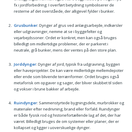
fx i jordforbedring. I overført betydning symboliserer de
resterne af det overståede, der alligevel fylder i bunker.
Grusbunker
: Dynger af grus ved anlægsarbejde, indkørsler
eller udgravninger, nemme at se i byggefelter og
vejarbejdssoner. Ordet er konkret, men kan også bruges
billedligt om midlertidige problemer, der er parkeret i
neutrale, grå bunker, mens der ventes på den store plan.
Jorddynger
: Dynger af jord, typisk fra udgravning, byggeri
eller haveprojekter. De kan være midlertidige mellemdepoter
eller ende som blivende terrænformer. Ordet bruges også
metaforisk om opgaver og sager, der bliver skubbet til siden
og vokser i brune bakker af arbejde.
Ruindynger
: Sammenstyrtede bygningsdele, murbrokker og
materialer efter nedrivning, brand eller forfald. Ruindynger
er både fysisk rod og historiefortællende lag af det, der har
været. Billedligt bruges de om systemer eller planer, der er
kollapset og ligger i uoverskuelige dynger.