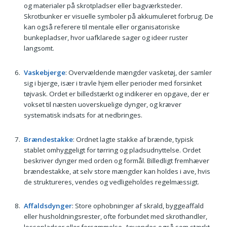
og materialer på skrotpladser eller bagværksteder.
Skrotbunker er visuelle symboler på akkumuleret forbrug. De
kan også referere til mentale eller organisatoriske
bunkepladser, hvor uafklarede sager og ideer ruster
langsomt.
Vaskebjerge
: Overvældende mængder vasketøj, der samler
sig i bjerge, især i travle hjem eller perioder med forsinket
tøjvask. Ordet er billedstærkt og indikerer en opgave, der er
vokset til næsten uoverskuelige dynger, og kræver
systematisk indsats for at nedbringes.
Brændestakke
: Ordnet lagte stakke af brænde, typisk
stablet omhyggeligt for tørring og pladsudnyttelse. Ordet
beskriver dynger med orden og formål. Billedligt fremhæver
brændestakke, at selv store mængder kan holdes i ave, hvis
de struktureres, vendes og vedligeholdes regelmæssigt.
Affaldsdynger
: Store ophobninger af skrald, byggeaffald
eller husholdningsrester, ofte forbundet med skrothandler,