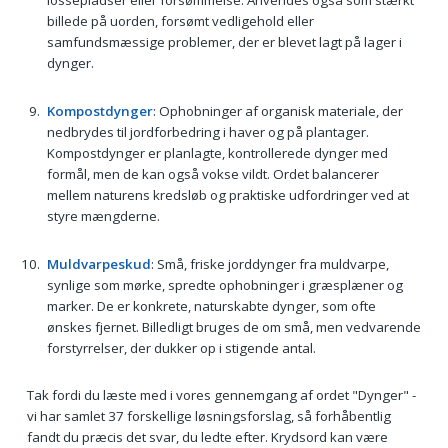
lossepladser eller forsømmelse. Anvendes også som stærkt
billede på uorden, forsømt vedligehold eller
samfundsmæssige problemer, der er blevet lagt på lager i
dynger.
Kompostdynger
: Ophobninger af organisk materiale, der
nedbrydes til jordforbedring i haver og på plantager.
Kompostdynger er planlagte, kontrollerede dynger med
formål, men de kan også vokse vildt. Ordet balancerer
mellem naturens kredsløb og praktiske udfordringer ved at
styre mængderne.
Muldvarpeskud
: Små, friske jorddynger fra muldvarpe,
synlige som mørke, spredte ophobninger i græsplæner og
marker. De er konkrete, naturskabte dynger, som ofte
ønskes fjernet. Billedligt bruges de om små, men vedvarende
forstyrrelser, der dukker op i stigende antal.
Tak fordi du læste med i vores gennemgang af ordet "Dynger" -
vi har samlet 37 forskellige løsningsforslag, så forhåbentlig
fandt du præcis det svar, du ledte efter. Krydsord kan være