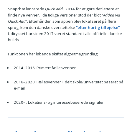
Snapchat lancerede
Quick Add
i 2014 for at gøre det lettere at
finde nye venner. I de tidlige versioner stod der blot “
Added via
Quick Add
”. Efterhånden som appen blev lokaliseret på flere
sprog, kom den danske oversættelse
“efter hurtig tilføjelse”
.
Udtrykket har siden 2017 været standard i alle officielle danske
builds.
Funktionen har løbende skiftet algoritme­grundlag:
2014–2016: Primært fællesvenner.
2016–2020: Fællesvenner + delt skole/universitet baseret på
e-mail.
2020– : Lokations- og interessebaserede signaler.