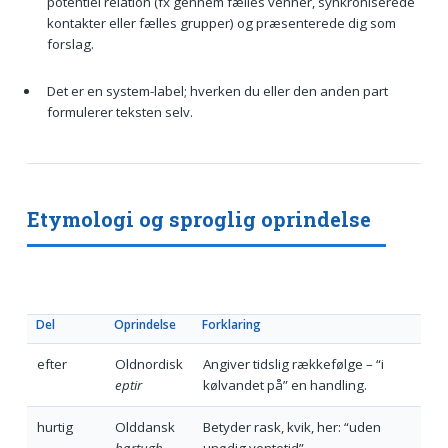
potentiel relation (fx gennem fælles venner, synkroniserede
kontakter eller fælles grupper) og præsenterede dig som
forslag.
Det er en system-label; hverken du eller den anden part
formulerer teksten selv.
Etymologi og sproglig oprindelse
Del
Oprindelse
Forklaring
efter
Oldnordisk
Angiver tidslig rækkefølge – “i
eptir
kølvandet på” en handling.
hurtig
Olddansk
Betyder rask, kvik, her: “uden
hørtugh
unødig ventetid”.