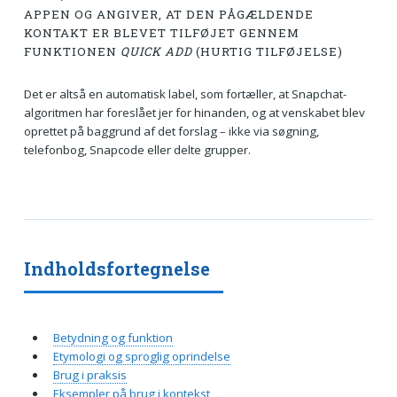
APPEN OG ANGIVER, AT DEN PÅGÆLDENDE
KONTAKT ER BLEVET TILFØJET GENNEM
FUNKTIONEN
QUICK ADD
(HURTIG TILFØJELSE)
Det er altså en automatisk label, som fortæller, at Snapchat-
algoritmen har foreslået jer for hinanden, og at venskabet blev
oprettet på baggrund af det forslag – ikke via søgning,
telefonbog, Snapcode eller delte grupper.
Indholdsfortegnelse
Betydning og funktion
Etymologi og sproglig oprindelse
Brug i praksis
Eksempler på brug i kontekst