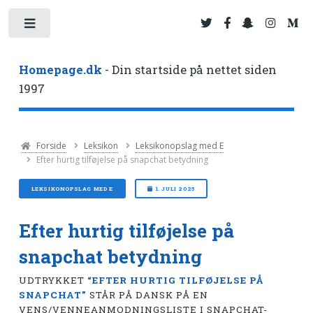
Toggle
Homepage.dk
- Din startside på nettet siden
1997
Forside
Leksikon
Leksikonopslag med E
Efter hurtig tilføjelse på snapchat betydning
LEKSIKONOPSLAG MED E
1. JULI 2025
Efter hurtig tilføjelse på
snapchat betydning
UDTRYKKET
“EFTER HURTIG TILFØJELSE PÅ
SNAPCHAT”
STÅR PÅ DANSK PÅ EN
VENS/VENNEANMODNINGS­LISTE I SNAPCHAT-