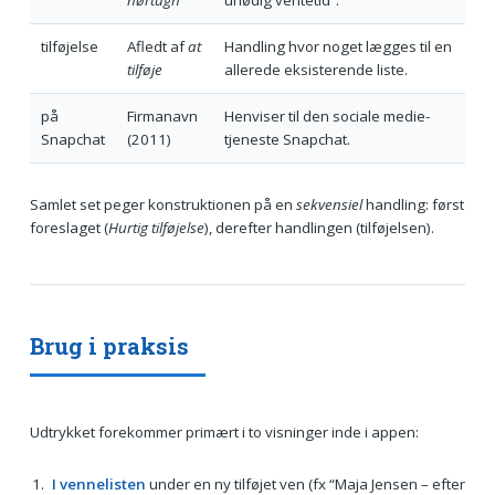
tilføjelse
Afledt af
at
Handling hvor noget lægges til en
tilføje
allerede eksisterende liste.
på
Firmanavn
Henviser til den sociale medie-
Snapchat
(2011)
tjeneste Snapchat.
Samlet set peger konstruktionen på en
sekvensiel
handling: først
foreslaget (
Hurtig tilføjelse
), derefter handlingen (tilføjelsen).
Brug i praksis
Udtrykket forekommer primært i to visninger inde i appen:
I vennelisten
under en ny tilføjet ven (fx “Maja Jensen – efter