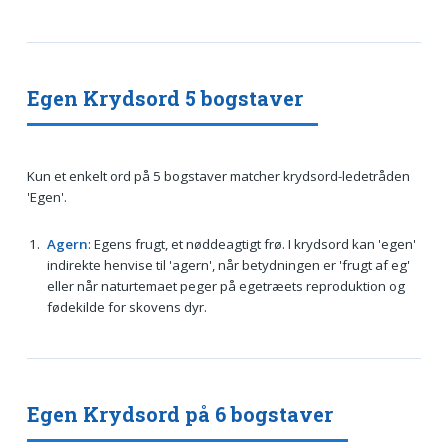
Egen Krydsord 5 bogstaver
Kun et enkelt ord på 5 bogstaver matcher krydsord-ledetråden
'Egen'.
Agern
: Egens frugt, et nøddeagtigt frø. I krydsord kan 'egen'
indirekte henvise til 'agern', når betydningen er 'frugt af eg'
eller når naturtemaet peger på egetræets reproduktion og
fødekilde for skovens dyr.
Egen Krydsord på 6 bogstaver