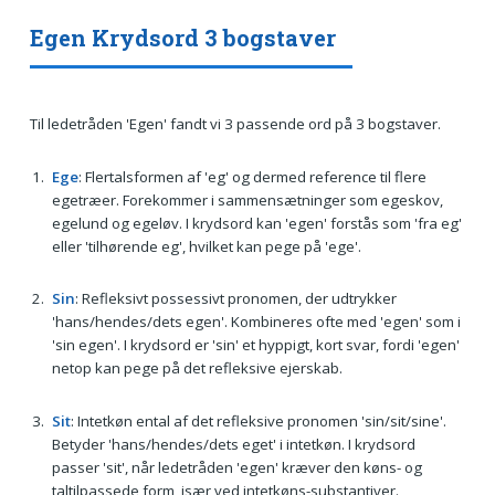
Egen Krydsord 3 bogstaver
Til ledetråden 'Egen' fandt vi 3 passende ord på 3 bogstaver.
Ege
: Flertalsformen af 'eg' og dermed reference til flere
egetræer. Forekommer i sammensætninger som egeskov,
egelund og egeløv. I krydsord kan 'egen' forstås som 'fra eg'
eller 'tilhørende eg', hvilket kan pege på 'ege'.
Sin
: Refleksivt possessivt pronomen, der udtrykker
'hans/hendes/dets egen'. Kombineres ofte med 'egen' som i
'sin egen'. I krydsord er 'sin' et hyppigt, kort svar, fordi 'egen'
netop kan pege på det refleksive ejerskab.
Sit
: Intetkøn ental af det refleksive pronomen 'sin/sit/sine'.
Betyder 'hans/hendes/dets eget' i intetkøn. I krydsord
passer 'sit', når ledetråden 'egen' kræver den køns- og
taltilpassede form, især ved intetkøns-substantiver.