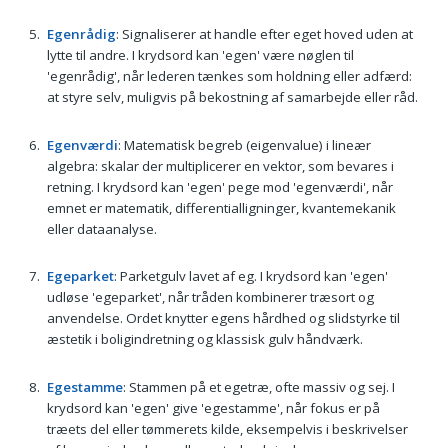
Egenrådig
: Signaliserer at handle efter eget hoved uden at
lytte til andre. I krydsord kan 'egen' være nøglen til
'egenrådig', når lederen tænkes som holdning eller adfærd:
at styre selv, muligvis på bekostning af samarbejde eller råd.
Egenværdi
: Matematisk begreb (eigenvalue) i lineær
algebra: skalar der multiplicerer en vektor, som bevares i
retning. I krydsord kan 'egen' pege mod 'egenværdi', når
emnet er matematik, differentialligninger, kvantemekanik
eller dataanalyse.
Egeparket
: Parketgulv lavet af eg. I krydsord kan 'egen'
udløse 'egeparket', når tråden kombinerer træsort og
anvendelse. Ordet knytter egens hårdhed og slidstyrke til
æstetik i boligindretning og klassisk gulv håndværk.
Egestamme
: Stammen på et egetræ, ofte massiv og sej. I
krydsord kan 'egen' give 'egestamme', når fokus er på
træets del eller tømmerets kilde, eksempelvis i beskrivelser