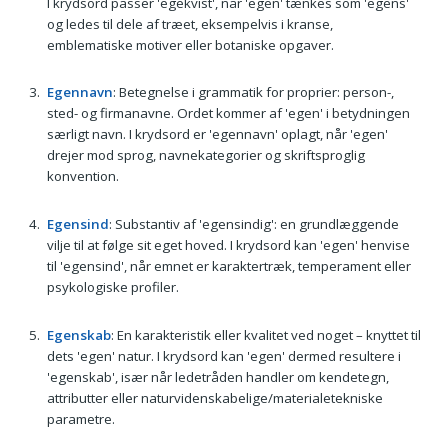
I krydsord passer 'egekvist', når 'egen' tænkes som 'egens'
og ledes til dele af træet, eksempelvis i kranse,
emblematiske motiver eller botaniske opgaver.
Egennavn
: Betegnelse i grammatik for proprier: person-,
sted- og firmanavne. Ordet kommer af 'egen' i betydningen
særligt navn. I krydsord er 'egennavn' oplagt, når 'egen'
drejer mod sprog, navnekategorier og skriftsproglig
konvention.
Egensind
: Substantiv af 'egensindig': en grundlæggende
vilje til at følge sit eget hoved. I krydsord kan 'egen' henvise
til 'egensind', når emnet er karaktertræk, temperament eller
psykologiske profiler.
Egenskab
: En karakteristik eller kvalitet ved noget – knyttet til
dets 'egen' natur. I krydsord kan 'egen' dermed resultere i
'egenskab', især når ledetråden handler om kendetegn,
attributter eller naturvidenskabelige/materialetekniske
parametre.