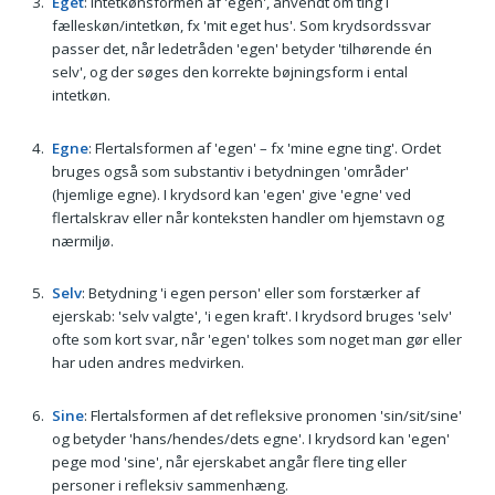
Eget
: Intetkønsformen af 'egen', anvendt om ting i
fælleskøn/intetkøn, fx 'mit eget hus'. Som krydsordssvar
passer det, når ledetråden 'egen' betyder 'tilhørende én
selv', og der søges den korrekte bøjningsform i ental
intetkøn.
Egne
: Flertalsformen af 'egen' – fx 'mine egne ting'. Ordet
bruges også som substantiv i betydningen 'områder'
(hjemlige egne). I krydsord kan 'egen' give 'egne' ved
flertalskrav eller når konteksten handler om hjemstavn og
nærmiljø.
Selv
: Betydning 'i egen person' eller som forstærker af
ejerskab: 'selv valgte', 'i egen kraft'. I krydsord bruges 'selv'
ofte som kort svar, når 'egen' tolkes som noget man gør eller
har uden andres medvirken.
Sine
: Flertalsformen af det refleksive pronomen 'sin/sit/sine'
og betyder 'hans/hendes/dets egne'. I krydsord kan 'egen'
pege mod 'sine', når ejerskabet angår flere ting eller
personer i refleksiv sammenhæng.