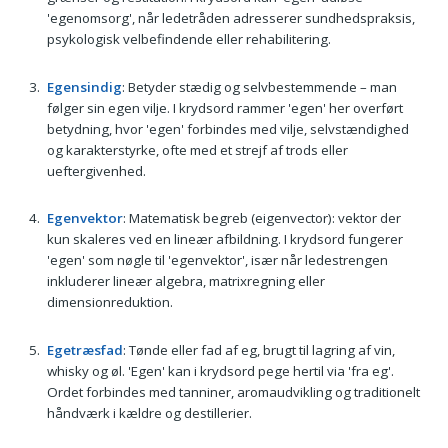
'egenomsorg', når ledetråden adresserer sundhedspraksis,
psykologisk velbefindende eller rehabilitering.
Egensindig
: Betyder stædig og selvbestemmende – man
følger sin egen vilje. I krydsord rammer 'egen' her overført
betydning, hvor 'egen' forbindes med vilje, selvstændighed
og karakterstyrke, ofte med et strejf af trods eller
ueftergivenhed.
Egenvektor
: Matematisk begreb (eigenvector): vektor der
kun skaleres ved en lineær afbildning. I krydsord fungerer
'egen' som nøgle til 'egenvektor', især når ledestrengen
inkluderer lineær algebra, matrixregning eller
dimensionreduktion.
Egetræsfad
: Tønde eller fad af eg, brugt til lagring af vin,
whisky og øl. 'Egen' kan i krydsord pege hertil via 'fra eg'.
Ordet forbindes med tanniner, aromaudvikling og traditionelt
håndværk i kældre og destillerier.