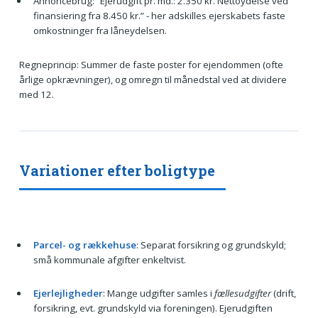
Annoncebrug: “Ejerudgift pr. md.: 2.350 kr. Nettoydelse ved
finansiering fra 8.450 kr.” - her adskilles ejerskabets faste
omkostninger fra låneydelsen.
Regneprincip: Summer de faste poster for ejendommen (ofte
årlige opkrævninger), og omregn til månedstal ved at dividere
med 12.
Variationer efter boligtype
Parcel- og rækkehuse
: Separat forsikring og grundskyld;
små kommunale afgifter enkeltvist.
Ejerlejligheder
: Mange udgifter samles i
fællesudgifter
(drift,
forsikring, evt. grundskyld via foreningen). Ejerudgiften