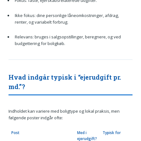
Fokus: faste, ejerskabsrelaterede udgifter.
Ikke fokus: dine personlige låneomkostninger, afdrag,
renter, og variabelt forbrug.
Relevans: bruges i salgsopstillinger, beregnere, og ved
budgettering for boligkøb.
Hvad indgår typisk i “ejerudgift pr.
md.”?
Indholdet kan variere med boligtype og lokal praksis, men
følgende poster indgår ofte:
Post
Med i
Typisk for
ejerudgift?