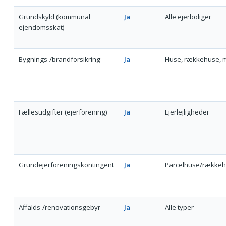
Grundskyld (kommunal
Ja
Alle ejerboliger
ejendomsskat)
Bygnings-/brandforsikring
Ja
Huse, rækkehuse, m.
Fællesudgifter (ejerforening)
Ja
Ejerlejligheder
Grundejerforeningskontingent
Ja
Parcelhuse/række
Affalds-/renovationsgebyr
Ja
Alle typer