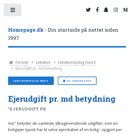
Toggle
Homepage.dk
- Din startside på nettet siden
1997
Forside
Leksikon
Leksikonopslag med E
Ejerudgift pr. md betydning
LEKSIKONOPSLAG MED E
23. JANUAR 2026
Ejerudgift pr. md betydning
“EJERUDGIFT PR
md.” betyder de samlede, tilbagevendende udgifter, som en
boligejer typisk har til selve ejerskabet af en bolig - opgjort per