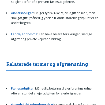
spejler derfor ofte primært fællesudgifterne.
Andelsboliger
: Bruger typisk ikke “ejerudgift pr. md.”, men
“boligafgift” (månedlig ydelse til andelsforeningen). Det er et
andet begreb.
Landejendomme
: Kan have højere forsikringer, særlige
afgifter og private vej/vand-bidrag.
Relaterede termer og afgrænsning
Fællesudgifter
: Månedlig betaling til ejerforening; udgør
ofte en stor del af ejerudgiften for ejerlejligheder.
Grundskyld (ejendomsskat)
: Kommunal skat på grunden;