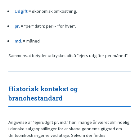
Udgift
= økonomisk omkostning.
pr.
= “per” (latin: per) - “for hver”.
md.
= måned.
Sammensat betyder udtrykket altså “ejers udgifter per måned”.
Historisk kontekst og
branchestandard
Angivelse af “ejerudgift pr. md.” har i mange år været almindelig
i danske salgsopstillinger for at skabe gennemsigtighed om
driftsomkostningerne ved at eje. Selvom der findes