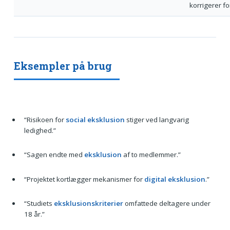
korrigerer fo
Eksempler på brug
“Risikoen for
social eksklusion
stiger ved langvarig
ledighed.”
“Sagen endte med
eksklusion
af to medlemmer.”
“Projektet kortlægger mekanismer for
digital eksklusion
.”
“Studiets
eksklusionskriterier
omfattede deltagere under
18 år.”