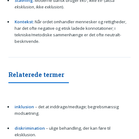
Stavning:
Moderne dansk bruger
eks-
, ikke
ex-
(altså
eksklusion
, ikke
exklusion
).
Kontekst:
Når ordet omhandler mennesker og rettigheder,
har det ofte negative og etisk ladede konnotationer; i
tekniske/metodiske sammenhænge er det ofte neutralt-
beskrivende.
Relaterede termer
inklusion
– det at inddrage/medtage; begrebsmæssig
modsætning.
diskrimination
– ulige behandling, der kan føre til
eksklusion.