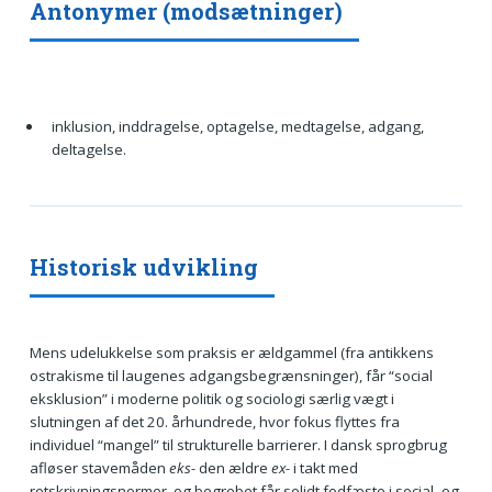
Antonymer (modsætninger)
inklusion, inddragelse, optagelse, medtagelse, adgang,
deltagelse.
Historisk udvikling
Mens udelukkelse som praksis er ældgammel (fra antikkens
ostrakisme til laugenes adgangsbegrænsninger), får “social
eksklusion” i moderne politik og sociologi særlig vægt i
slutningen af det 20. århundrede, hvor fokus flyttes fra
individuel “mangel” til strukturelle barrierer. I dansk sprogbrug
afløser stavemåden
eks-
den ældre
ex-
i takt med
retskrivningsnormer, og begrebet får solidt fodfæste i social- og