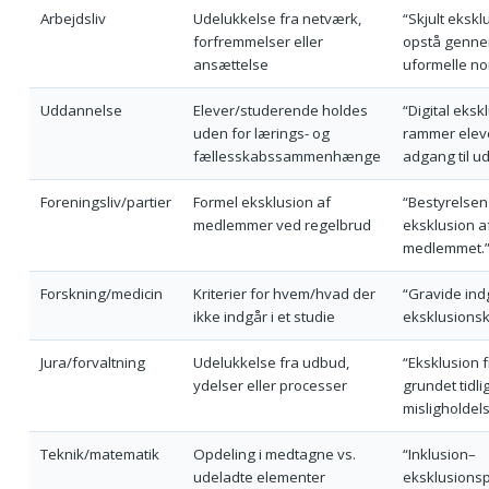
Arbejdsliv
Udelukkelse fra netværk,
“Skjult ekskl
forfremmelser eller
opstå genn
ansættelse
uformelle no
Uddannelse
Elever/studerende holdes
“Digital eksk
uden for lærings- og
rammer elev
fællesskabssammenhænge
adgang til ud
Foreningsliv/partier
Formel eksklusion af
“Bestyrelsen
medlemmer ved regelbrud
eksklusion a
medlemmet.
Forskning/medicin
Kriterier for hvem/hvad der
“Gravide indg
ikke indgår i et studie
eksklusionskr
Jura/forvaltning
Udelukkelse fra udbud,
“Eksklusion 
ydelser eller processer
grundet tidli
misligholdels
Teknik/matematik
Opdeling i medtagne vs.
“Inklusion–
udeladte elementer
eksklusionsp