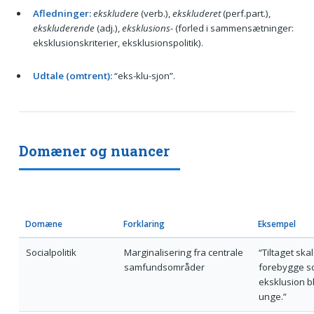
Afledninger:
ekskludere
(verb.),
ekskluderet
(perf.part.),
ekskluderende
(adj.),
eksklusions-
(forled i sammensætninger:
eksklusionskriterier, eksklusionspolitik).
Udtale (omtrent):
“eks-klu-sjon”.
Domæner og nuancer
Domæne
Forklaring
Eksempel
Socialpolitik
Marginalisering fra centrale
“Tiltaget skal
samfundsområder
forebygge so
eksklusion b
unge.”