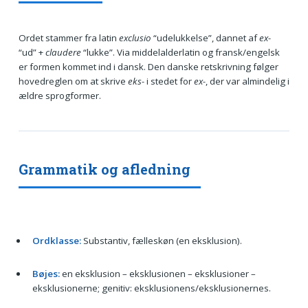
Ordet stammer fra latin
exclusio
“udelukkelse”, dannet af
ex-
“ud” +
claudere
“lukke”. Via middelalderlatin og fransk/engelsk
er formen kommet ind i dansk. Den danske retskrivning følger
hovedreglen om at skrive
eks-
i stedet for
ex-
, der var almindelig i
ældre sprogformer.
Grammatik og afledning
Ordklasse:
Substantiv, fælleskøn (en eksklusion).
Bøjes:
en eksklusion – eksklusionen – eksklusioner –
eksklusionerne; genitiv: eksklusionens/eksklusionernes.