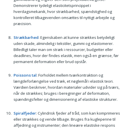
Demonstrerer tydeligt elasticitetsprincippet i
hverdagsmekanik, hvor strækbarhed, spændstighed og
kontrolleret tilbagevenden omsættes til nyttigt arbejde og
præcision.
Strækbarhed
: Egenskaben at kunne strækkes betydeligt
uden skade, almindelig i tekstiler, gummi og elastomerer.
Billedligt taler man om stræk i ressourcer, budgetter eller
deadlines, hvor der findes elastik, men også en grænse, før
permanent deformation eller brud opstår.
Poissons tal
: Forholdet mellem tværkontraktion og
længdeforlængelse ved træk, et nøglemål i elastisk teori.
Værdien beskriver, hvordan materialer udvider sig på tværs,
når de strækkes; bruges i beregninger af deformation,
spændingsfelter og dimensionering af elastiske strukturer.
Spiralfjeder
: Cylindrisk fjeder af tråd, som kan komprimeres
eller strækkes og vende tilbage. Bruges fra kuglepenne til
affjedring og instrumenter; den lineære elastiske respons