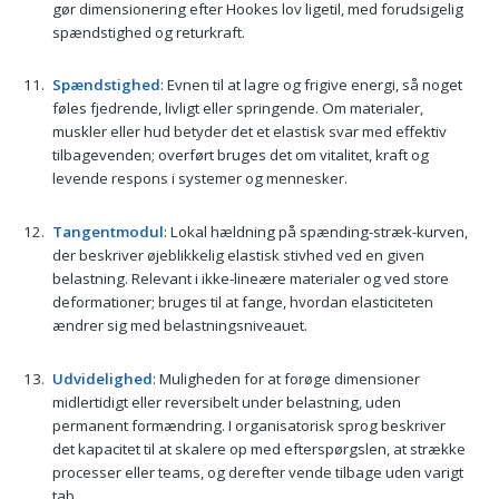
gør dimensionering efter Hookes lov ligetil, med forudsigelig
spændstighed og returkraft.
Spændstighed
: Evnen til at lagre og frigive energi, så noget
føles fjedrende, livligt eller springende. Om materialer,
muskler eller hud betyder det et elastisk svar med effektiv
tilbagevenden; overført bruges det om vitalitet, kraft og
levende respons i systemer og mennesker.
Tangentmodul
: Lokal hældning på spænding-stræk-kurven,
der beskriver øjeblikkelig elastisk stivhed ved en given
belastning. Relevant i ikke-lineære materialer og ved store
deformationer; bruges til at fange, hvordan elasticiteten
ændrer sig med belastningsniveauet.
Udvidelighed
: Muligheden for at forøge dimensioner
midlertidigt eller reversibelt under belastning, uden
permanent formændring. I organisatorisk sprog beskriver
det kapacitet til at skalere op med efterspørgslen, at strække
processer eller teams, og derefter vende tilbage uden varigt
tab.