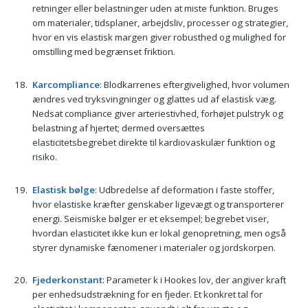
retninger eller belastninger uden at miste funktion. Bruges
om materialer, tidsplaner, arbejdsliv, processer og strategier,
hvor en vis elastisk margen giver robusthed og mulighed for
omstilling med begrænset friktion.
Karcompliance
: Blodkarrenes eftergivelighed, hvor volumen
ændres ved tryksvingninger og glattes ud af elastisk væg.
Nedsat compliance giver arteriestivhed, forhøjet pulstryk og
belastning af hjertet; dermed oversættes
elasticitetsbegrebet direkte til kardiovaskulær funktion og
risiko.
Elastisk bølge
: Udbredelse af deformation i faste stoffer,
hvor elastiske kræfter genskaber ligevægt og transporterer
energi. Seismiske bølger er et eksempel; begrebet viser,
hvordan elasticitet ikke kun er lokal genopretning, men også
styrer dynamiske fænomener i materialer og jordskorpen.
Fjederkonstant
: Parameter k i Hookes lov, der angiver kraft
per enhedsudstrækning for en fjeder. Et konkret tal for