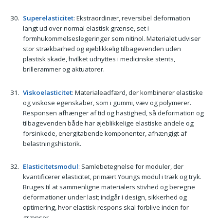
Superelasticitet
: Ekstraordinær, reversibel deformation
langt ud over normal elastisk grænse, set i
formhukommelseslegeringer som nitinol. Materialet udviser
stor strækbarhed og øjeblikkelig tilbagevenden uden
plastisk skade, hvilket udnyttes i medicinske stents,
brillerammer og aktuatorer.
Viskoelasticitet
: Materialeadfærd, der kombinerer elastiske
og viskose egenskaber, som i gummi, væv og polymerer.
Responsen afhænger af tid og hastighed, så deformation og
tilbagevenden både har øjeblikkelige elastiske andele og
forsinkede, energitabende komponenter, afhængigt af
belastningshistorik.
Elasticitetsmodul
: Samlebetegnelse for moduler, der
kvantificerer elasticitet, primært Youngs modul i træk og tryk.
Bruges til at sammenligne materialers stivhed og beregne
deformationer under last; indgår i design, sikkerhed og
optimering, hvor elastisk respons skal forblive inden for
grænser.