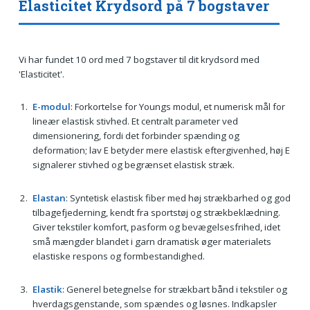
Elasticitet Krydsord på 7 bogstaver
Vi har fundet 10 ord med 7 bogstaver til dit krydsord med
'Elasticitet'.
E-modul
: Forkortelse for Youngs modul, et numerisk mål for
lineær elastisk stivhed. Et centralt parameter ved
dimensionering, fordi det forbinder spænding og
deformation; lav E betyder mere elastisk eftergivenhed, høj E
signalerer stivhed og begrænset elastisk stræk.
Elastan
: Syntetisk elastisk fiber med høj strækbarhed og god
tilbagefjederning, kendt fra sportstøj og strækbeklædning.
Giver tekstiler komfort, pasform og bevægelsesfrihed, idet
små mængder blandet i garn dramatisk øger materialets
elastiske respons og formbestandighed.
Elastik
: Generel betegnelse for strækbart bånd i tekstiler og
hverdagsgenstande, som spændes og løsnes. Indkapsler