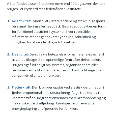
Vi har fundet disse 42 ord med mere end 10 bogstaver, der kan
bruges i et krydsord med ledetråden 'Elasticitet':
Adaptivitet
: Evnen til at justere adfærd og struktur i respons
på stimuli, læring eller feedback. Begrebet udtrykker en form
for funktionel elasticitet i systemer, hvor reversible,
målrettede ændringer bevarer ydeevne, robusthed og
mulighed for at vende tilbage til baseline.
Elasticitet
: Den direkte betegnelse for et materiales evne til
at vende tilbage til sin oprindelige form efter deformation.
Bruges også billedligt om systems, organisationers eller
personers evne til at håndtere pres og komme tilbage uden
varige mén eller tab af funktion.
Fjederkraft
: Den kraft der opstår ved elastisk deformation i
fjedre, proportional med udstrækning ifølge Hookes lov i
lineært område. Begrebet anvendes fra mikrofonophæng og
mekaniske ure til affjedring i køretøjer, hvor reversibel
energioplagring er afgørende for funktion.