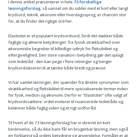
I denne artikel præsenterer vi hele
73 forskellige
løsningsforslag
, så uanset om du sidder med et kort eller langt
krydsord, teknik, økonomi eller hverdagssprog, er chancen stor
for, at du finder det rigtige ord her.
Elasticitet er et populært krydsordsord, fordi det dækker både
faglige og almene betydninger: fra fysisk strækbarhed over
økonomiske begreber til billedlige udtryk for fleksibilitet og
eftergivelighed. Den store variation i betydning gør det oplagt
som ledetråd - den kan pege i flere retninger og tvinger
krydsordsløseren til at tænke både bredt og præcist.
Vi har samlet løsninger, der spænder fra direkte synonymer som
strækbarhed og fleksibilitet til mere specialiserede termer inden
for fysik, medicin og økonomi. Derfor er "Elasticitet" ofte valgt af
krydsordssættere: ordet inviterer til nuancerede ledetråde og
belønner både faglig viden og et rigt ordforråd.
Til hvert af de 73 løsningsforslag har vi skrevet en kort
beskrivelse, så du ikke bare får en brugerbar løsning, men også
en forklaring på ordets betydning og anvendelse. Formålet er at