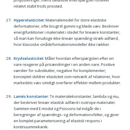
prisjusteringer, mens uelastisk efterspørgsel forbliver
relativt stabil trods prisstød.
Hyperelasticitet
: Materialemodel for store elastiske
deformationer, ofte brugt til gummi og bløde væv. Beskriver
energifunktioner i materialet i stedet for lineære konstanter,
så man kan forudsige ikke-lineær spænding-stræk-adfærd,
hvor klassiske smådeformationsmodeller ikke rækker.
Krydselasticitet
: Måler hvordan efterspørgslen efter en
vare reagerer på prisændringer i en anden vare. Positive
værdier for substitutter, negative for komplementer;
konceptet skildrer elasticitet som netværk af relationer, hvor
markedets væv smidigt overfører effekter mellem produkter.
Lamés konstanter
: To materialekonstanter, lambda og mu,
der beskriver lineær elastisk adfærd i isotrope materialer.
Sammen med E-modul og Poissons tal indgår de i
beregninger af spændings- og deformationsfelter, og giver
en komplet parameterisering af elastisk respons i
kontinuummekanik.