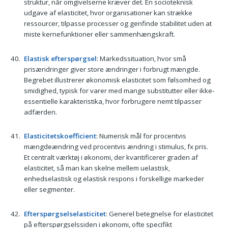
struktur, når omgivelserne kræver det. En socioteknisk
udgave af elasticitet, hvor organisationer kan strække
ressourcer, tilpasse processer og genfinde stabilitet uden at
miste kernefunktioner eller sammenhængskraft.
Elastisk efterspørgsel
: Markedssituation, hvor små
prisændringer giver store ændringer i forbrugt mængde.
Begrebet illustrerer økonomisk elasticitet som følsomhed og
smidighed, typisk for varer med mange substitutter eller ikke-
essentielle karakteristika, hvor forbrugere nemt tilpasser
adfærden.
Elasticitetskoefficient
: Numerisk mål for procentvis
mængdeændring ved procentvis ændring i stimulus, fx pris.
Et centralt værktøj i økonomi, der kvantificerer graden af
elasticitet, så man kan skelne mellem uelastisk,
enhedselastisk og elastisk respons i forskellige markeder
eller segmenter.
Efterspørgselselasticitet
: Generel betegnelse for elasticitet
på efterspørgselssiden i økonomi, ofte specifikt