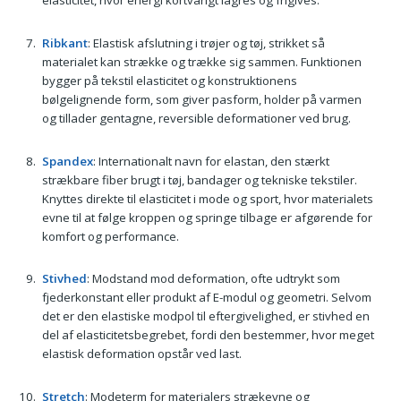
elasticitet, hvor energi kortvarigt lagres og frigives.
Ribkant
: Elastisk afslutning i trøjer og tøj, strikket så
materialet kan strække og trække sig sammen. Funktionen
bygger på tekstil elasticitet og konstruktionens
bølgelignende form, som giver pasform, holder på varmen
og tillader gentagne, reversible deformationer ved brug.
Spandex
: Internationalt navn for elastan, den stærkt
strækbare fiber brugt i tøj, bandager og tekniske tekstiler.
Knyttes direkte til elasticitet i mode og sport, hvor materialets
evne til at følge kroppen og springe tilbage er afgørende for
komfort og performance.
Stivhed
: Modstand mod deformation, ofte udtrykt som
fjederkonstant eller produkt af E-modul og geometri. Selvom
det er den elastiske modpol til eftergivelighed, er stivhed en
del af elasticitetsbegrebet, fordi den bestemmer, hvor meget
elastisk deformation opstår ved last.
Stretch
: Modeterm for materialers strækevne og