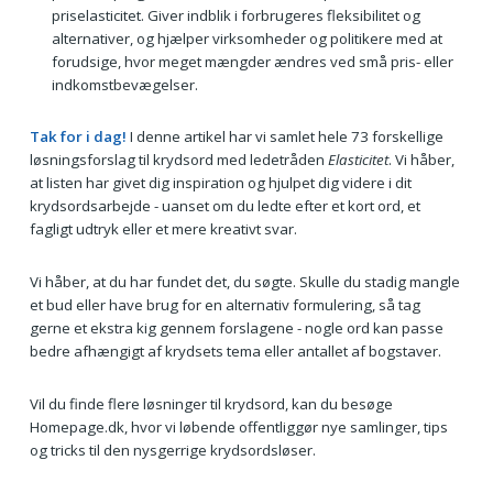
priselasticitet. Giver indblik i forbrugeres fleksibilitet og
alternativer, og hjælper virksomheder og politikere med at
forudsige, hvor meget mængder ændres ved små pris- eller
indkomstbevægelser.
Tak for i dag!
I denne artikel har vi samlet hele 73 forskellige
løsningsforslag til krydsord med ledetråden
Elasticitet
. Vi håber,
at listen har givet dig inspiration og hjulpet dig videre i dit
krydsordsarbejde - uanset om du ledte efter et kort ord, et
fagligt udtryk eller et mere kreativt svar.
Vi håber, at du har fundet det, du søgte. Skulle du stadig mangle
et bud eller have brug for en alternativ formulering, så tag
gerne et ekstra kig gennem forslagene - nogle ord kan passe
bedre afhængigt af krydsets tema eller antallet af bogstaver.
Vil du finde flere løsninger til krydsord, kan du besøge
Homepage.dk, hvor vi løbende offentliggør nye samlinger, tips
og tricks til den nysgerrige krydsordsløser.