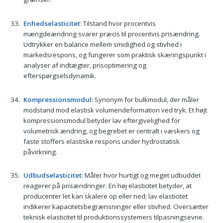
Enhedselasticitet
: Tilstand hvor procentvis
mængdeændring svarer præcis til procentvis prisændring.
Udtrykker en balance mellem smidighed og stivhed i
markedsrespons, og fungerer som praktisk skæringspunkt i
analyser af indtægter, prisoptimering og
efterspørgselsdynamik.
Kompressionsmodul
: Synonym for bulkmodul, der måler
modstand mod elastisk volumendeformation ved tryk. Et højt
kompressionsmodul betyder lav eftergivelighed for
volumetrisk ændring, og begrebet er centralt i væskers og
faste stoffers elastiske respons under hydrostatisk
påvirkning.
Udbudselasticitet
: Måler hvor hurtigt og meget udbuddet
reagerer på prisændringer. En høj elasticitet betyder, at
producenter let kan skalere op eller ned; lav elasticitet
indikerer kapacitetsbegrænsninger eller stivhed. Oversætter
teknisk elasticitet til produktionssystemers tilpasningsevne.