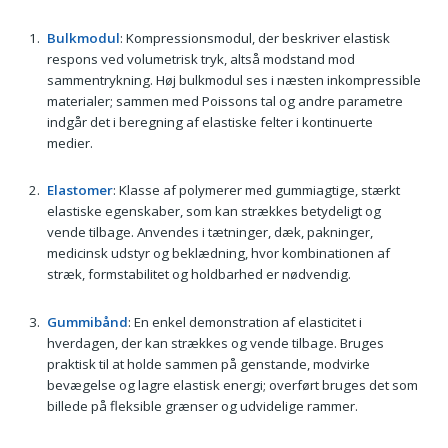
Bulkmodul
: Kompressionsmodul, der beskriver elastisk
respons ved volumetrisk tryk, altså modstand mod
sammentrykning. Høj bulkmodul ses i næsten inkompressible
materialer; sammen med Poissons tal og andre parametre
indgår det i beregning af elastiske felter i kontinuerte
medier.
Elastomer
: Klasse af polymerer med gummiagtige, stærkt
elastiske egenskaber, som kan strækkes betydeligt og
vende tilbage. Anvendes i tætninger, dæk, pakninger,
medicinsk udstyr og beklædning, hvor kombinationen af
stræk, formstabilitet og holdbarhed er nødvendig.
Gummibånd
: En enkel demonstration af elasticitet i
hverdagen, der kan strækkes og vende tilbage. Bruges
praktisk til at holde sammen på genstande, modvirke
bevægelse og lagre elastisk energi; overført bruges det som
billede på fleksible grænser og udvidelige rammer.