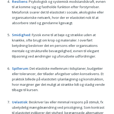
Resiliens
: Psykologisk og systemisk modstandskraft, evnen
til at komme sig og fastholde funktion efter forstyrrelser.
Metaforisk svarer det til elasticitet i sociale, økologiske eller
organisatoriske netværk, hvor der er elasticitet nok til at
absorbere stød og gendanne ligevægt.
Smidighed
: Fysisk evne til at bøje og strække uden at
knække, ofte brugt om krop og materialer. I overført
betydning beskriver det en persons eller organisations
mentale og strukturelle bevægelighed, evnen til elegant
tilpasning ved ændringer og uforudsete udfordringer.
Spillerum
: Det elastiske mellemrum i tidsplaner, budgetter
eller tolerancer, der tillader afvigelser uden konsekvens. Et
praktisk billede på elasticitet i planlægning og konstruktion,
hvor marginer gør det muligt at strække lidt og stadig vende
tilbage til kursen.
Uelastisk
: Beskriver lav eller minimal respons på stimuli, fx
ubetydelig mængdeændring ved prisstigning. Som kontrast
til elasticitet indikerer det stivhed, begrænsede alternativer