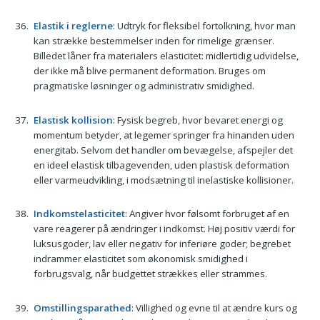
Elastik i reglerne
: Udtryk for fleksibel fortolkning, hvor man
kan strække bestemmelser inden for rimelige grænser.
Billedet låner fra materialers elasticitet: midlertidig udvidelse,
der ikke må blive permanent deformation. Bruges om
pragmatiske løsninger og administrativ smidighed.
Elastisk kollision
: Fysisk begreb, hvor bevaret energi og
momentum betyder, at legemer springer fra hinanden uden
energitab. Selvom det handler om bevægelse, afspejler det
en ideel elastisk tilbagevenden, uden plastisk deformation
eller varmeudvikling, i modsætning til inelastiske kollisioner.
Indkomstelasticitet
: Angiver hvor følsomt forbruget af en
vare reagerer på ændringer i indkomst. Høj positiv værdi for
luksusgoder, lav eller negativ for inferiøre goder; begrebet
indrammer elasticitet som økonomisk smidighed i
forbrugsvalg, når budgettet strækkes eller strammes.
Omstillingsparathed
: Villighed og evne til at ændre kurs og