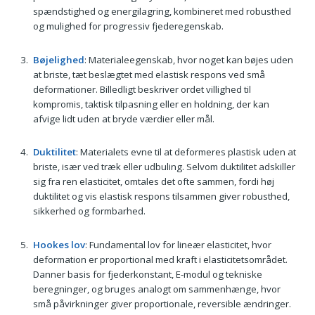
spændstighed og energilagring, kombineret med robusthed
og mulighed for progressiv fjederegenskab.
Bøjelighed
: Materialeegenskab, hvor noget kan bøjes uden
at briste, tæt beslægtet med elastisk respons ved små
deformationer. Billedligt beskriver ordet villighed til
kompromis, taktisk tilpasning eller en holdning, der kan
afvige lidt uden at bryde værdier eller mål.
Duktilitet
: Materialets evne til at deformeres plastisk uden at
briste, især ved træk eller udbuling. Selvom duktilitet adskiller
sig fra ren elasticitet, omtales det ofte sammen, fordi høj
duktilitet og vis elastisk respons tilsammen giver robusthed,
sikkerhed og formbarhed.
Hookes lov
: Fundamental lov for lineær elasticitet, hvor
deformation er proportional med kraft i elasticitetsområdet.
Danner basis for fjederkonstant, E-modul og tekniske
beregninger, og bruges analogt om sammenhænge, hvor
små påvirkninger giver proportionale, reversible ændringer.