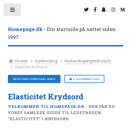
Toggle
Homepage.dk
- Din startside på nettet siden
1997
Forside
Krydsordbog
Krydsordsspørgsmål med E
Elasticitet Krydsord
KRYDSORDSSPØRGSMÅL MED E
4. NOVEMBER 2025
Elasticitet Krydsord
VELKOMMEN TIL HOMEPAGE.DK
- HER FÅR DU
VORES SAMLEDE GUIDE TIL LEDETRÅDEN
"ELASTICITET" I KRYDSORD