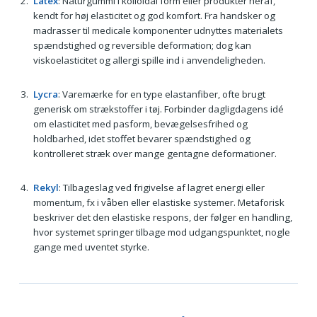
Latex
: Naturgummi i kolloidal form eller produkter heraf,
kendt for høj elasticitet og god komfort. Fra handsker og
madrasser til medicale komponenter udnyttes materialets
spændstighed og reversible deformation; dog kan
viskoelasticitet og allergi spille ind i anvendeligheden.
Lycra
: Varemærke for en type elastanfiber, ofte brugt
generisk om strækstoffer i tøj. Forbinder dagligdagens idé
om elasticitet med pasform, bevægelsesfrihed og
holdbarhed, idet stoffet bevarer spændstighed og
kontrolleret stræk over mange gentagne deformationer.
Rekyl
: Tilbageslag ved frigivelse af lagret energi eller
momentum, fx i våben eller elastiske systemer. Metaforisk
beskriver det den elastiske respons, der følger en handling,
hvor systemet springer tilbage mod udgangspunktet, nogle
gange med uventet styrke.