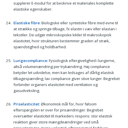
supplerer E-modul for at beskrive et materiales komplette
elastiske egenskaber.
Elastiske fibre
: Biologiske eller syntetiske fibre med evne til
at strække og springe tilbage, fx elastin i væv eller elastan i
tekstiler. De udgør mikroskopiske kilder til makroskopisk
elasticitet, hvor strukturen bestemmer graden af stræk,
spændstighed og holdbarhed.
Lungecompliance
: Fysiologisk eftergivelighed i lungerne,
altså volumenændring per trykændring. Høj compliance
betyder let udvidelse, men kan ledsages af dårlig elastisk
tilbagespænding; lav compliance giver stive lunger. Begrebet
forbinder organers elasticitet med ventilation og
gasudveksling.
Priselasticitet
: Økonomisk mål for, hvor følsom
efterspørgslen er over for prisændringer. Begrebet
oversætter elasticitet til markeders respons: stor elastisk
reaktion giver store mængdeændringer ved små