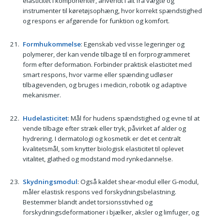
elasticitet i komponenter, anvendt i alt fra vægte og
instrumenter til køretøjsophæng, hvor korrekt spændstighed
og respons er afgørende for funktion og komfort.
Formhukommelse
: Egenskab ved visse legeringer og
polymerer, der kan vende tilbage til en forprogrammeret
form efter deformation. Forbinder praktisk elasticitet med
smart respons, hvor varme eller spænding udløser
tilbagevenden, og bruges i medicin, robotik og adaptive
mekanismer.
Hudelasticitet
: Mål for hudens spændstighed og evne til at
vende tilbage efter stræk eller tryk, påvirket af alder og
hydrering. I dermatologi og kosmetik er det et centralt
kvalitetsmål, som knytter biologisk elasticitet til oplevet
vitalitet, glathed og modstand mod rynkedannelse.
Skydningsmodul
: Også kaldet shear-modul eller G-modul,
måler elastisk respons ved forskydningsbelastning.
Bestemmer blandt andet torsionsstivhed og
forskydningsdeformationer i bjælker, aksler og limfuger, og