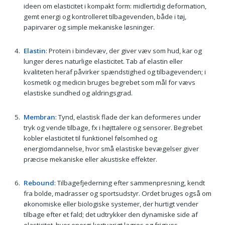
ideen om elasticitet i kompakt form: midlertidig deformation,
gemt energi og kontrolleret tilbagevenden, både i tøj,
papirvarer og simple mekaniske løsninger.
Elastin
: Protein i bindevæv, der giver væv som hud, kar og
lunger deres naturlige elasticitet. Tab af elastin eller
kvaliteten heraf påvirker spændstighed og tilbagevenden; i
kosmetik og medicin bruges begrebet som mål for vævs
elastiske sundhed og aldringsgrad.
Membran
: Tynd, elastisk flade der kan deformeres under
tryk og vende tilbage, fx i højttalere og sensorer. Begrebet
kobler elasticitet til funktionel følsomhed og
energiomdannelse, hvor små elastiske bevægelser giver
præcise mekaniske eller akustiske effekter.
Rebound
: Tilbagefjederning efter sammenpresning, kendt
fra bolde, madrasser og sportsudstyr. Ordet bruges også om
økonomiske eller biologiske systemer, der hurtigt vender
tilbage efter et fald; det udtrykker den dynamiske side af