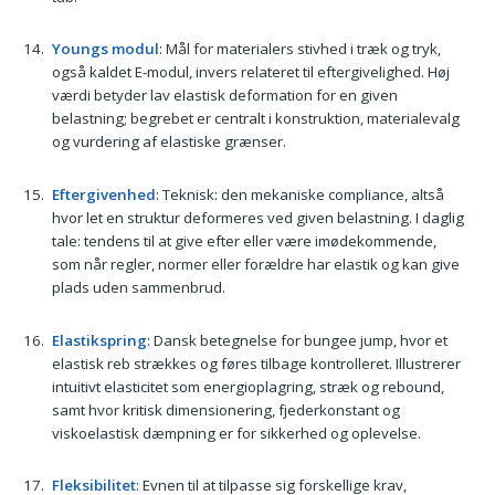
Youngs modul
: Mål for materialers stivhed i træk og tryk,
også kaldet E-modul, invers relateret til eftergivelighed. Høj
værdi betyder lav elastisk deformation for en given
belastning; begrebet er centralt i konstruktion, materialevalg
og vurdering af elastiske grænser.
Eftergivenhed
: Teknisk: den mekaniske compliance, altså
hvor let en struktur deformeres ved given belastning. I daglig
tale: tendens til at give efter eller være imødekommende,
som når regler, normer eller forældre har elastik og kan give
plads uden sammenbrud.
Elastikspring
: Dansk betegnelse for bungee jump, hvor et
elastisk reb strækkes og føres tilbage kontrolleret. Illustrerer
intuitivt elasticitet som energioplagring, stræk og rebound,
samt hvor kritisk dimensionering, fjederkonstant og
viskoelastisk dæmpning er for sikkerhed og oplevelse.
Fleksibilitet
: Evnen til at tilpasse sig forskellige krav,