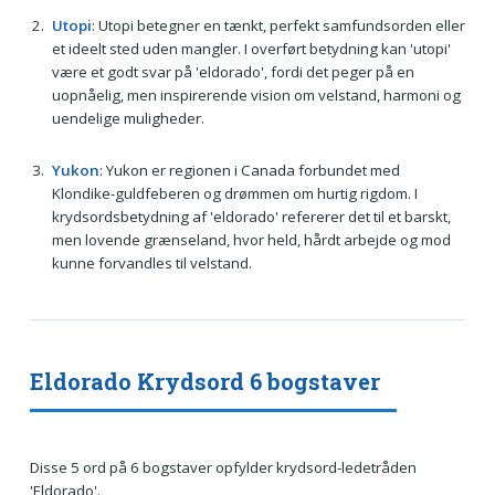
Utopi
: Utopi betegner en tænkt, perfekt samfundsorden eller
et ideelt sted uden mangler. I overført betydning kan 'utopi'
være et godt svar på 'eldorado', fordi det peger på en
uopnåelig, men inspirerende vision om velstand, harmoni og
uendelige muligheder.
Yukon
: Yukon er regionen i Canada forbundet med
Klondike-guldfeberen og drømmen om hurtig rigdom. I
krydsordsbetydning af 'eldorado' refererer det til et barskt,
men lovende grænseland, hvor held, hårdt arbejde og mod
kunne forvandles til velstand.
Eldorado Krydsord 6 bogstaver
Disse 5 ord på 6 bogstaver opfylder krydsord-ledetråden
'Eldorado'.