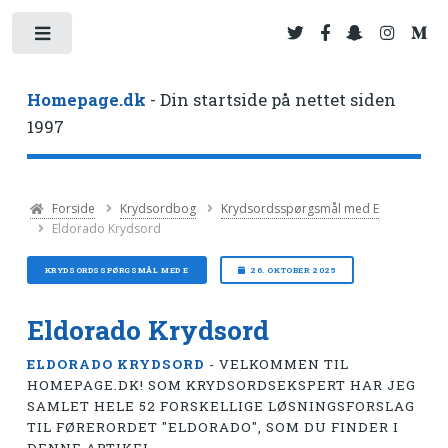
Toggle
Homepage.dk
- Din startside på nettet siden
1997
Forside
Krydsordbog
Krydsordsspørgsmål med E
Eldorado Krydsord
KRYDSORDSSPØRGSMÅL MED E
26. OKTOBER 2025
Eldorado Krydsord
ELDORADO KRYDSORD
- VELKOMMEN TIL
HOMEPAGE.DK! SOM KRYDSORDSEKSPERT HAR JEG
SAMLET HELE 52 FORSKELLIGE LØSNINGSFORSLAG
TIL FØRERORDET "ELDORADO", SOM DU FINDER I