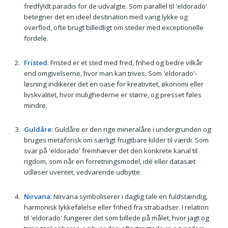
fredfyldt paradis for de udvalgte. Som parallel til 'eldorado'
betegner det en ideel destination med varig lykke og
overflod, ofte brugt billedligt om steder med exceptionelle
fordele.
Fristed
: Fristed er et sted med fred, frihed og bedre vilkår
end omgivelserne, hvor man kan trives. Som 'eldorado'-
løsning indikerer det en oase for kreativitet, økonomi eller
livskvalitet, hvor mulighederne er større, og presset føles
mindre.
Guldåre
: Guldåre er den rige mineralåre i undergrunden og
bruges metaforisk om særligt frugtbare kilder til værdi. Som
svar på 'eldorado' fremhæver det den konkrete kanal til
rigdom, som når en forretningsmodel, idé eller datasæt
udløser uventet, vedvarende udbytte.
Nirvana
: Nirvana symboliserer i daglig tale en fuldstændig,
harmonisk lykkefølelse eller frihed fra strabadser. I relation
til 'eldorado' fungerer det som billede på målet, hvor jagt og