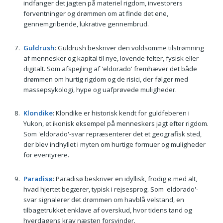
indfanger det jagten på materiel rigdom, investorers
forventninger og drømmen om at finde det ene,
gennemgribende, lukrative gennembrud.
Guldrush
: Guldrush beskriver den voldsomme tilstrømning
af mennesker og kapital til nye, lovende felter, fysisk eller
digitalt. Som afspejling af 'eldorado' fremhæver det både
drømmen om hurtig rigdom og de risici, der følger med
massepsykologi, hype og uafprøvede muligheder.
Klondike
: Klondike er historisk kendt for guldfeberen i
Yukon, et ikonisk eksempel på menneskers jagt efter rigdom.
Som 'eldorado'-svar repræsenterer det et geografisk sted,
der blev indhyllet i myten om hurtige formuer og muligheder
for eventyrere.
Paradisø
: Paradisø beskriver en idyllisk, frodig ø med alt,
hvad hjertet begærer, typisk i rejsesprog. Som 'eldorado'-
svar signalerer det drømmen om havblå velstand, en
tilbagetrukket enklave af overskud, hvor tidens tand og
hverdagens krav næsten forsvinder.