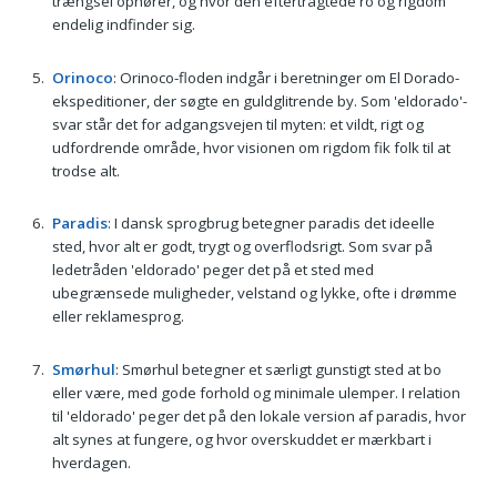
trængsel ophører, og hvor den eftertragtede ro og rigdom
endelig indfinder sig.
Orinoco
: Orinoco-floden indgår i beretninger om El Dorado-
ekspeditioner, der søgte en guldglitrende by. Som 'eldorado'-
svar står det for adgangsvejen til myten: et vildt, rigt og
udfordrende område, hvor visionen om rigdom fik folk til at
trodse alt.
Paradis
: I dansk sprogbrug betegner paradis det ideelle
sted, hvor alt er godt, trygt og overflodsrigt. Som svar på
ledetråden 'eldorado' peger det på et sted med
ubegrænsede muligheder, velstand og lykke, ofte i drømme
eller reklamesprog.
Smørhul
: Smørhul betegner et særligt gunstigt sted at bo
eller være, med gode forhold og minimale ulemper. I relation
til 'eldorado' peger det på den lokale version af paradis, hvor
alt synes at fungere, og hvor overskuddet er mærkbart i
hverdagen.