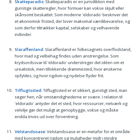
Skatteparadis
: Skatteparadis er en jurisdiktion med
gunstige skatteregler, hvor formuer kan vokse skjult eller
skånsomt beskattet. Som moderne 'eldorado' beskriver det
et økonomisk fristed, der lover maksimal værdibevarelse, og
som derfor tiltrækker kapital, selskaber og velhavende
individer.
Slaraffenland
: Slaraffenland er folkesagnets overflodsland,
hvor mad og velbehag findes uden anstrengelse. Som
krydsordssvar til 'eldorado' understreger det idéen om et
urealistisk, men tillokkende drømmested, hvor ønskerne
opfyldes, og hvor rigdom og nydelse flyder frit.
Tilflugtssted
: Tilflugtssted er et sikkert, gunstigt sted, man
søger hen, når omstændighederne er svære. I relation til
'eldorado' antyder det et sted, hvor ressourcer, netværk og
velvilje gør det muligt at genopbygge, vokse og måske
endda trives ud over forventning.
Velstandsoase
: Velstandsoase er en metafor for et område
med koncentreret rigdom og muligheder midt i mindre