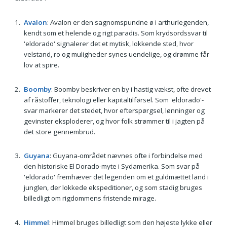
Avalon
: Avalon er den sagnomspundne ø i arthurlegenden,
kendt som et helende og rigt paradis. Som krydsordssvar til
'eldorado' signalerer det et mytisk, lokkende sted, hvor
velstand, ro og muligheder synes uendelige, og drømme får
lov at spire.
Boomby
: Boomby beskriver en by i hastig vækst, ofte drevet
af råstoffer, teknologi eller kapitaltilførsel. Som 'eldorado'-
svar markerer det stedet, hvor efterspørgsel, lønninger og
gevinster eksploderer, og hvor folk strømmer til i jagten på
det store gennembrud.
Guyana
: Guyana-området nævnes ofte i forbindelse med
den historiske El Dorado-myte i Sydamerika. Som svar på
'eldorado' fremhæver det legenden om et guldmættet land i
junglen, der lokkede ekspeditioner, og som stadig bruges
billedligt om rigdommens fristende mirage.
Himmel
: Himmel bruges billedligt som den højeste lykke eller