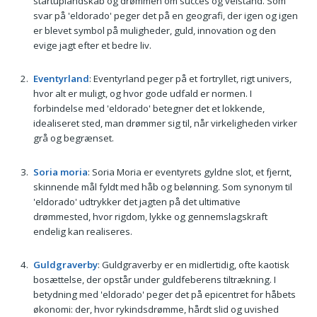
startuplandskab og drømmen om succes og velstand. Som
svar på 'eldorado' peger det på en geografi, der igen og igen
er blevet symbol på muligheder, guld, innovation og den
evige jagt efter et bedre liv.
Eventyrland
: Eventyrland peger på et fortryllet, rigt univers,
hvor alt er muligt, og hvor gode udfald er normen. I
forbindelse med 'eldorado' betegner det et lokkende,
idealiseret sted, man drømmer sig til, når virkeligheden virker
grå og begrænset.
Soria moria
: Soria Moria er eventyrets gyldne slot, et fjernt,
skinnende mål fyldt med håb og belønning. Som synonym til
'eldorado' udtrykker det jagten på det ultimative
drømmested, hvor rigdom, lykke og gennemslagskraft
endelig kan realiseres.
Guldgraverby
: Guldgraverby er en midlertidig, ofte kaotisk
bosættelse, der opstår under guldfeberens tiltrækning. I
betydning med 'eldorado' peger det på epicentret for håbets
økonomi: der, hvor rykindsdrømme, hårdt slid og uvished