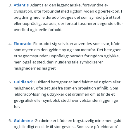
Atlantis
: Atlantis er den legendariske, forsvundne ø-
civilisation, ofte forbundet med rigdom, viden og perfektion. I
betydning med 'eldorado' bruges det som symbol på et tabt
eller uopnåeligt paradis, der fortsat fascinerer søgende efter
overflod og ideelle forhold.
Eldorado
: Eldorado i sig selv kan anvendes som svar, både
som myten om den gyldne by og som metafor. Det betegner
et sagnomspundet, uopnåeligt paradis for rigdom og lykke,
men også et sted, der i nutidens tale symboliserer
mulighedernes magnet.
Guldland
: Guldland betegner et land fyldt med rigdom eller
muligheder, ofte set udefra som en projektion af håb. Som
'eldorado'-løsning udtrykker det drømmen om at finde et
geografisk eller symbolsk sted, hvor velstanden ligger lige
for.
Guldmine
: Guldmine er både en bogstavelig mine med guld
og billedligt en kilde til stor gevinst. Som svar på 'eldorado'