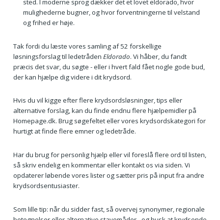
sted. I moderne sprog dækker det et lovet eldorado, hvor
mulighederne bugner, og hvor forventningerne til velstand
og frihed er høje.
Tak fordi du læste vores samling af 52 forskellige
løsningsforslag til ledetråden
Eldorado
. Vi håber, du fandt
præcis det svar, du søgte - eller i hvert fald fået nogle gode bud,
der kan hjælpe dig videre i dit krydsord.
Hvis du vil kigge efter flere krydsordsløsninger, tips eller
alternative forslag, kan du finde endnu flere hjælpemidler på
Homepage.dk. Brug søgefeltet eller vores krydsordskategori for
hurtigt at finde flere emner og ledetråde.
Har du brug for personlig hjælp eller vil foreslå flere ord til listen,
så skriv endelig en kommentar eller kontakt os via siden. Vi
opdaterer løbende vores lister og sætter pris på input fra andre
krydsordsentusiaster.
Som lille tip: når du sidder fast, så overvej synonymer, regionale
betegnelser eller alternative stavemåder - og husk at krydsende