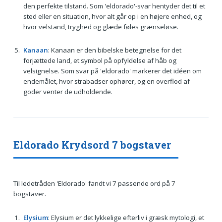
den perfekte tilstand. Som 'eldorado'-svar hentyder det til et
sted eller en situation, hvor alt går op i en højere enhed, og
hvor velstand, tryghed og glæde føles grænseløse.
Kanaan
: Kanaan er den bibelske betegnelse for det
forjættede land, et symbol på opfyldelse af håb og
velsignelse. Som svar på 'eldorado' markerer det idéen om
endemålet, hvor strabadser ophører, og en overflod af
goder venter de udholdende.
Eldorado Krydsord 7 bogstaver
Til ledetråden 'Eldorado' fandt vi 7 passende ord på 7
bogstaver.
Elysium
: Elysium er det lykkelige efterliv i græsk mytologi, et