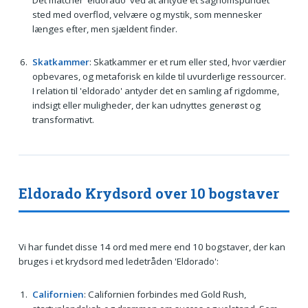
Det matcher 'eldorado' ved at antyde et sagnomspundet
sted med overflod, velvære og mystik, som mennesker
længes efter, men sjældent finder.
Skatkammer
: Skatkammer er et rum eller sted, hvor værdier
opbevares, og metaforisk en kilde til uvurderlige ressourcer.
I relation til 'eldorado' antyder det en samling af rigdomme,
indsigt eller muligheder, der kan udnyttes generøst og
transformativt.
Eldorado Krydsord over 10 bogstaver
Vi har fundet disse 14 ord med mere end 10 bogstaver, der kan
bruges i et krydsord med ledetråden 'Eldorado':
Californien
: Californien forbindes med Gold Rush,