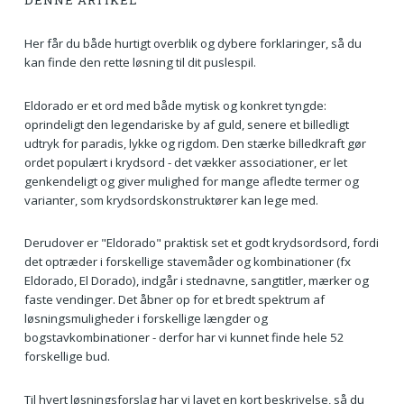
DENNE ARTIKEL
Her får du både hurtigt overblik og dybere forklaringer, så du
kan finde den rette løsning til dit puslespil.
Eldorado er et ord med både mytisk og konkret tyngde:
oprindeligt den legendariske by af guld, senere et billedligt
udtryk for paradis, lykke og rigdom. Den stærke billedkraft gør
ordet populært i krydsord - det vækker associationer, er let
genkendeligt og giver mulighed for mange afledte termer og
varianter, som krydsordskonstruktører kan lege med.
Derudover er "Eldorado" praktisk set et godt krydsordsord, fordi
det optræder i forskellige stavemåder og kombinationer (fx
Eldorado, El Dorado), indgår i stednavne, sangtitler, mærker og
faste vendinger. Det åbner op for et bredt spektrum af
løsningsmuligheder i forskellige længder og
bogstavkombinationer - derfor har vi kunnet finde hele 52
forskellige bud.
Til hvert løsningsforslag har vi lavet en kort beskrivelse, så du