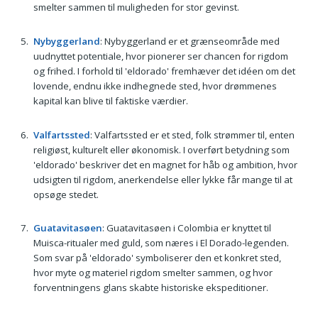
smelter sammen til muligheden for stor gevinst.
Nybyggerland
: Nybyggerland er et grænseområde med
uudnyttet potentiale, hvor pionerer ser chancen for rigdom
og frihed. I forhold til 'eldorado' fremhæver det idéen om det
lovende, endnu ikke indhegnede sted, hvor drømmenes
kapital kan blive til faktiske værdier.
Valfartssted
: Valfartssted er et sted, folk strømmer til, enten
religiøst, kulturelt eller økonomisk. I overført betydning som
'eldorado' beskriver det en magnet for håb og ambition, hvor
udsigten til rigdom, anerkendelse eller lykke får mange til at
opsøge stedet.
Guatavitasøen
: Guatavitasøen i Colombia er knyttet til
Muisca-ritualer med guld, som næres i El Dorado-legenden.
Som svar på 'eldorado' symboliserer den et konkret sted,
hvor myte og materiel rigdom smelter sammen, og hvor
forventningens glans skabte historiske ekspeditioner.