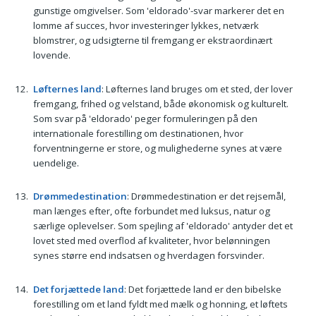
gunstige omgivelser. Som 'eldorado'-svar markerer det en
lomme af succes, hvor investeringer lykkes, netværk
blomstrer, og udsigterne til fremgang er ekstraordinært
lovende.
Løfternes land
: Løfternes land bruges om et sted, der lover
fremgang, frihed og velstand, både økonomisk og kulturelt.
Som svar på 'eldorado' peger formuleringen på den
internationale forestilling om destinationen, hvor
forventningerne er store, og mulighederne synes at være
uendelige.
Drømmedestination
: Drømmedestination er det rejsemål,
man længes efter, ofte forbundet med luksus, natur og
særlige oplevelser. Som spejling af 'eldorado' antyder det et
lovet sted med overflod af kvaliteter, hvor belønningen
synes større end indsatsen og hverdagen forsvinder.
Det forjættede land
: Det forjættede land er den bibelske
forestilling om et land fyldt med mælk og honning, et løftets