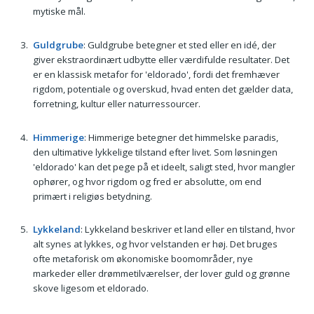
mytiske mål.
Guldgrube
: Guldgrube betegner et sted eller en idé, der
giver ekstraordinært udbytte eller værdifulde resultater. Det
er en klassisk metafor for 'eldorado', fordi det fremhæver
rigdom, potentiale og overskud, hvad enten det gælder data,
forretning, kultur eller naturressourcer.
Himmerige
: Himmerige betegner det himmelske paradis,
den ultimative lykkelige tilstand efter livet. Som løsningen
'eldorado' kan det pege på et ideelt, saligt sted, hvor mangler
ophører, og hvor rigdom og fred er absolutte, om end
primært i religiøs betydning.
Lykkeland
: Lykkeland beskriver et land eller en tilstand, hvor
alt synes at lykkes, og hvor velstanden er høj. Det bruges
ofte metaforisk om økonomiske boomområder, nye
markeder eller drømmetilværelser, der lover guld og grønne
skove ligesom et eldorado.