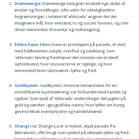
Drømmerige
: Drømmerige betegner et ideelt rige skabt af
ønsker og forestillinger, ofte uden for virkelighedens
begrænsninger. I relation til 'eldorado' angiver det det
imaginære mål, hvor velstand, ro og succes forenes, og som
driver mennesker til eventyr og risikotagning.
Edens have
: Edens have er prototypen på paradis, et sted
med fuldkommen uskyld, overflod og samklang. Som
'eldorado'-løsning fremhæver det visionen om et ideelt
opholdssted, hvor ressourcerne er rigelige, og hvor
mennesket lever ubesværet i lykke og fred.
Guldkysten
: Guldkysten, historisk benævnelse for en
vestafrikansk kyststrækning, var forbundet med handel og
rigdom. Som spejl af 'eldorado' understreger det jagten på
guld og værdier i geografiske navne, hvor løfter om hurtig
gevinst tiltrak eventyrlystne og handelsmænd.
Shangri-la
: Shangri-La er et mytisk, skjult paradis fra
litteraturen, ofte brugt som symbol på ultimativ lykke og fred.