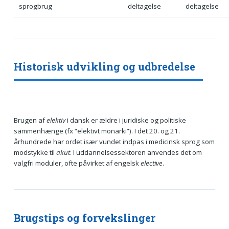
sprogbrug
deltagelse
deltagelse
Historisk udvikling og udbredelse
Brugen af
elektiv
i dansk er ældre i juridiske og politiske
sammenhænge (fx “elektivt monarki”). I det 20. og 21.
århundrede har ordet især vundet indpas i medicinsk sprog som
modstykke til
akut
. I uddannelsessektoren anvendes det om
valgfri moduler, ofte påvirket af engelsk
elective
.
Brugstips og forvekslinger