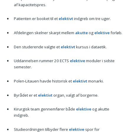
af kapacitetspres.
Patienten er booket til et
elektivt
indgreb om tre uger.
Afdelingen skelner skarpt mellem
akutte
og
elektive
forløb.
Den studerende valgte et
elektivt
kursus i dataetik.
Uddannelsen rummer 20 ECTS
elektive
moduler i sidste
semester.
Polen-Litauen havde historisk et
elektivt
monarki.
Byrådet er et
elektivt
organ, valgt af borgerne.
Kirurgisk team gennemfører både
elektive
og akutte
indgreb.
Studieordningen tilbyder flere
elektive
spor for