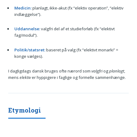
Medicin:
planlagt, ikke-akut (fx “elektiv operation”, “elektiv
indlæggelse”).
Uddannelse:
valgfri del af et studieforløb (fx “elektivt
fag/modul”).
Politik/statsret:
baseret på valg (fx “elektivt monarki” =
konge vælges).
I dagligdags dansk bruges ofte nærord som
valgfri
og
planlagt
,
mens
elektiv
er hyppigere i faglige og formelle sammenhænge.
Etymologi