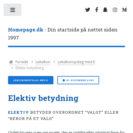
Toggle
Homepage.dk
- Din startside på nettet siden
1997
Forside
Leksikon
Leksikonopslag med E
Elektiv betydning
LEKSIKONOPSLAG MED E
30. NOVEMBER 2025
Elektiv betydning
ELEKTIV
BETYDER OVERORDNET “VALGT” ELLER
“BEROR PÅ ET VALG”
Ordet bruges især om noget, der er
valgfrit
eller
planlagt frem for