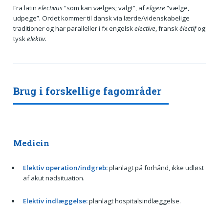
Fra latin
electivus
“som kan vælges; valgt”, af
eligere
“vælge,
udpege”. Ordet kommer til dansk via lærde/videnskabelige
traditioner og har paralleller i fx engelsk
elective
, fransk
électif
og
tysk
elektiv
.
Brug i forskellige fagområder
Medicin
Elektiv operation/indgreb:
planlagt på forhånd, ikke udløst
af akut nødsituation.
Elektiv indlæggelse:
planlagt hospitalsindlæggelse.