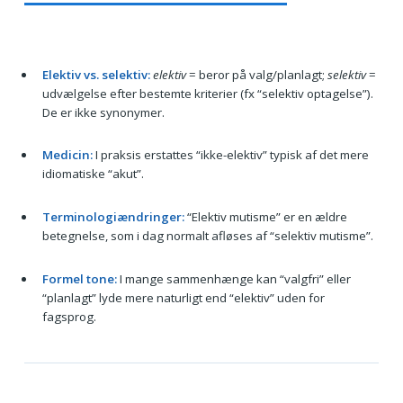
Elektiv vs. selektiv:
elektiv
= beror på valg/planlagt;
selektiv
=
udvælgelse efter bestemte kriterier (fx “selektiv optagelse”).
De er ikke synonymer.
Medicin:
I praksis erstattes “ikke-elektiv” typisk af det mere
idiomatiske “akut”.
Terminologiændringer:
“Elektiv mutisme” er en ældre
betegnelse, som i dag normalt afløses af “selektiv mutisme”.
Formel tone:
I mange sammenhænge kan “valgfri” eller
“planlagt” lyde mere naturligt end “elektiv” uden for
fagsprog.