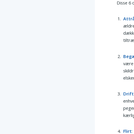
Disse 6 
Attr
ældr
dække
tiltr
Beg
være 
skild
elske
Drift
enhve
peger
kærli
Flirt
: