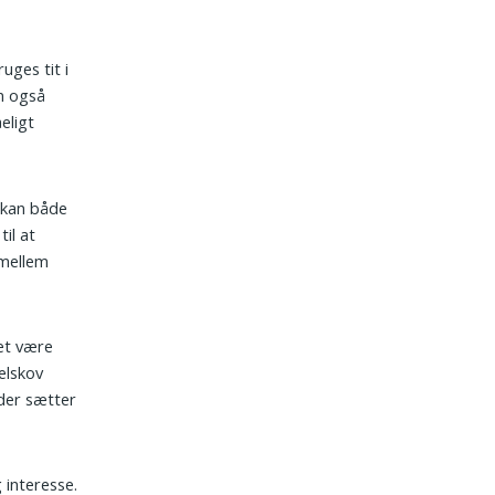
uges tit i
n også
eligt
t kan både
il at
 mellem
det være
elskov
der sætter
 interesse.