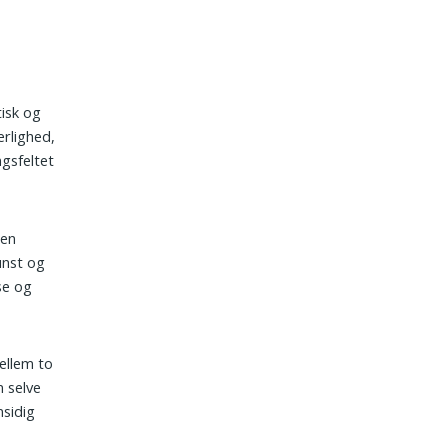
tisk og
ærlighed,
gsfeltet
ren
unst og
se og
ellem to
 selve
nsidig