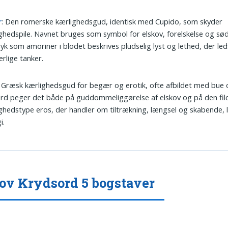
r
: Den romerske kærlighedsgud, identisk med Cupido, som skyder
ghedspile. Navnet bruges som symbol for elskov, forelskelse og sø
ryk som amoriner i blodet beskrives pludselig lyst og lethed, der led
rlige tanker.
: Græsk kærlighedsgud for begær og erotik, ofte afbildet med bue 
rd peger det både på guddommeliggørelse af elskov og på den fil
ghedstype eros, der handler om tiltrækning, længsel og skabende, 
i.
ov Krydsord 5 bogstaver