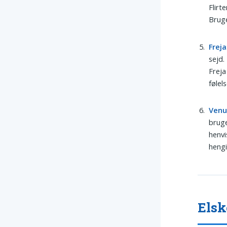
Flirt
Bruge
Freja
sejd.
Freja
føle
Venu
bruge
henvi
hengi
Elsk