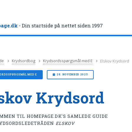
age.dk
- Din startside på nettet siden 1997
de
Krydsordbog
Krydsordsspørgsmål med E
Elskov Krydsord
ORDSSPØRGSMÅL MED E
28. NOVEMBER 2025
skov Krydsord
MMEN TIL HOMEPAGE.DK'S SAMLEDE GUIDE
RYDSORDSLEDETRÅDEN
ELSKOV