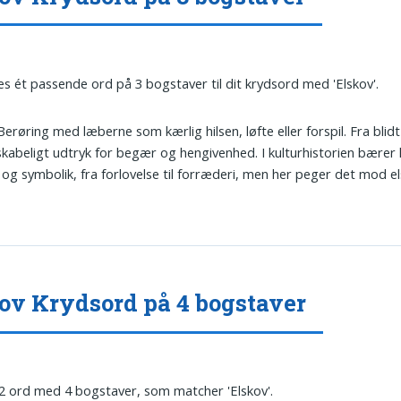
es ét passende ord på 3 bogstaver til dit krydsord med 'Elskov'.
 Berøring med læberne som kærlig hilsen, løfte eller forspil. Fra blidt 
skabeligt udtryk for begær og hengivenhed. I kulturhistorien bærer
l og symbolik, fra forlovelse til forræderi, men her peger det mod e
.
ov Krydsord på 4 bogstaver
 2 ord med 4 bogstaver, som matcher 'Elskov'.