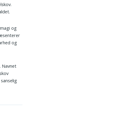
elskov.
aldet.
 magi og
ræsenterer
barhed og
. Navnet
lskov
 sanselig