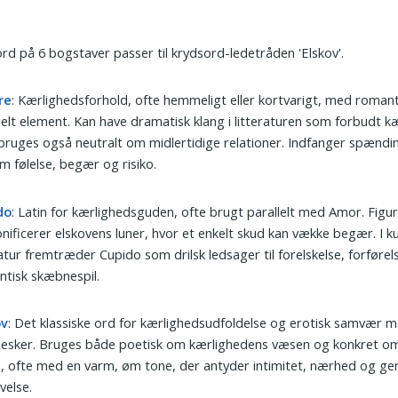
ord på 6 bogstaver passer til krydsord-ledetråden 'Elskov'.
re
: Kærlighedsforhold, ofte hemmeligt eller kortvarigt, med roman
elt element. Kan have dramatisk klang i litteraturen som forbudt k
ruges også neutralt om midlertidige relationer. Indfanger spændin
m følelse, begær og risiko.
do
: Latin for kærlighedsguden, ofte brugt parallelt med Amor. Figu
nificerer elskovens luner, hvor et enkelt skud kan vække begær. I k
ratur fremtræder Cupido som drilsk ledsager til forelskelse, forførel
tisk skæbnespil.
ov
: Det klassiske ord for kærlighedsudfoldelse og erotisk samvær m
esker. Bruges både poetisk om kærlighedens væsen og konkret om
, ofte med en varm, øm tone, der antyder intimitet, nærhed og ge
velse.