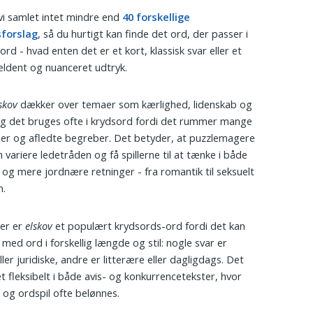
vi samlet intet mindre end
40 forskellige
sforslag
, så du hurtigt kan finde det ord, der passer i
ord - hvad enten det er et kort, klassisk svar eller et
ldent og nuanceret udtryk.
skov
dækker over temaer som kærlighed, lidenskab og
og det bruges ofte i krydsord fordi det rummer mange
r og afledte begreber. Det betyder, at puzzlemagere
 variere ledetråden og få spillerne til at tænke i både
 og mere jordnære retninger - fra romantik til seksuelt
.
er er
elskov
et populært krydsords-ord fordi det kan
med ord i forskellig længde og stil: nogle svar er
eller juridiske, andre er litterære eller dagligdags. Det
t fleksibelt i både avis- og konkurrencetekster, hvor
n og ordspil ofte belønnes.