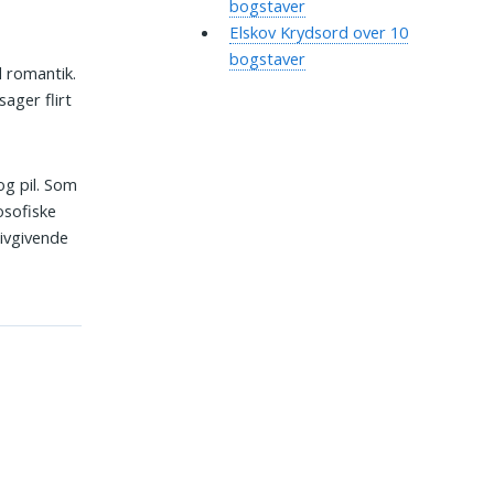
bogstaver
Elskov Krydsord over 10
bogstaver
d romantik.
sager flirt
og pil. Som
osofiske
livgivende