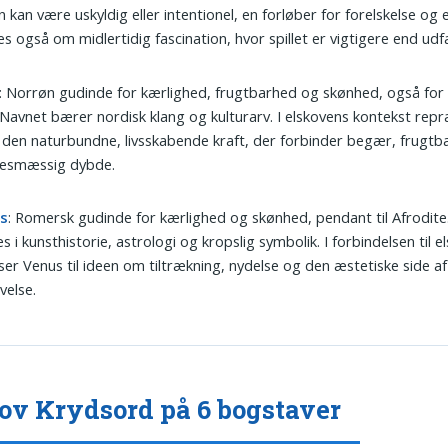
en kan være uskyldig eller intentionel, en forløber for forelskelse og 
s også om midlertidig fascination, hvor spillet er vigtigere end udf
: Norrøn gudinde for kærlighed, frugtbarhed og skønhed, også for
 Navnet bærer nordisk klang og kulturarv. I elskovens kontekst rep
 den naturbundne, livsskabende kraft, der forbinder begær, frugt
lsesmæssig dybde.
s
: Romersk gudinde for kærlighed og skønhed, pendant til Afrodite
s i kunsthistorie, astrologi og kropslig symbolik. I forbindelsen til e
ser Venus til ideen om tiltrækning, nydelse og den æstetiske side af
velse.
ov Krydsord på 6 bogstaver