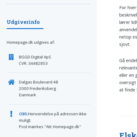
For hvert
beskrive
Udgiverinfo
lærer li
anvendel
netop es
Homepage.dk udgives af:
sjovt.
BGGD Digital ApS
Gå endeli
CVR: 34482853
relevant
eller en
Dalgas Boulevard 48
oversigt
2000 Frederiksberg
at finde 
Danmark
OBS:
Henvendelse på adressen ikke
muligt.
Post mærkes "Att: Homepage.dk"
Elsk