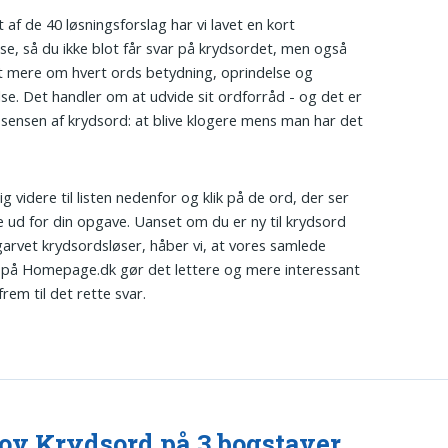
 af de 40 løsningsforslag har vi lavet en kort
lse, så du ikke blot får svar på krydsordet, men også
dt mere om hvert ords betydning, oprindelse og
se. Det handler om at udvide sit ordforråd - og det er
sensen af krydsord: at blive klogere mens man har det
g videre til listen nedenfor og klik på de ord, der ser
e ud for din opgave. Uanset om du er ny til krydsord
 garvet krydsordsløser, håber vi, at vores samlede
 på Homepage.dk gør det lettere og mere interessant
frem til det rette svar.
ov Krydsord på 3 bogstaver