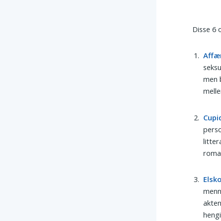
Disse 6 
Affæ
seksu
men b
melle
Cupi
perso
litte
roman
Elsk
menn
akten
hengi