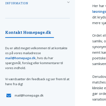
INFORMATION
Her har 
løsning
dit kryds
mere sjæ
Kontakt Homepage.dk
Ordet
el
samliv, 
synonyme
Du er altid meget velkommen til at kontakte
nemt kan
os på vores mailadresse
poetiske
mail@homepage.dk
, hvis du har
spørgsmål, forslag eller kommentarer til
samkvem
vores indhold.
Derudov
Vi værdsætter din feedback og ser frem til at
matches 
høre fra dig!
kliniske 
gør orde
mail@homepage.dk
variatio