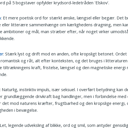
ord på 5 bogstaver opfylder krydsord-ledetråden 'Elskov'.
å
: Et mere poetisk ord for stærkt ønske, længsel eller begær. Det br
e eller litterære sammenhænge om kærlighedens dragning, men ka
 ambitioner og mål, man stræber efter, når noget virker uimodstå
ækkende.
ær
: Stærk lyst og drift mod en anden, ofte kropsligt betonet. Orde
romantisk og råt, alt efter konteksten, og det bruges i litteraturen t
re tiltrækningens kraft, fristelse, længsel og den magnetiske energi
nde.
: Naturlig, instinktiv impuls, især seksuel. I overført betydning kan 
r grundlæggende drivkraft bag handlinger, men i forbindelse med 
 det mod naturens kræfter, frugtbarhed og den kropslige energi, 
gheden i bevægelse.
 Let, legende udveksling af blikke, ord og smil, som antyder gensidig