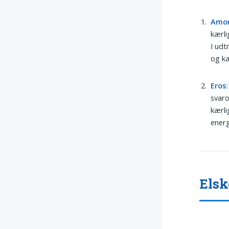
Amo
kærli
I udt
og kæ
Eros
svaro
kærli
energ
Elsk