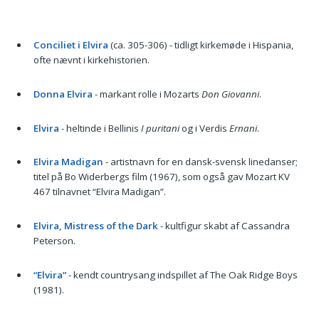
Conciliet i Elvira
(ca. 305-306) - tidligt kirkemøde i Hispania,
ofte nævnt i kirkehistorien.
Donna Elvira
- markant rolle i Mozarts
Don Giovanni
.
Elvira
- heltinde i Bellinis
I puritani
og i Verdis
Ernani
.
Elvira Madigan
- artistnavn for en dansk-svensk linedanser;
titel på Bo Widerbergs film (1967), som også gav Mozart KV
467 tilnavnet “Elvira Madigan”.
Elvira, Mistress of the Dark
- kultfigur skabt af Cassandra
Peterson.
“Elvira”
- kendt countrysang indspillet af The Oak Ridge Boys
(1981).