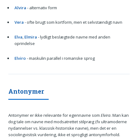
Alvira
- alternativ form
Vera
- ofte brugt som kortform, men et selvstændigt navn
Elva
,
Elmira
- lydligt beslægtede navne med anden
oprindelse
Elviro
- maskulin parallel i romanske sprog
Antonymer
Antonymer er ikke relevante for egennavne som
Elvira
. Man kan
dog tale om navne med modsatrettet stilpræg (fx ultramoderne
nydannelser vs. klassisk-historiske navne), men det er en
sociolingvistisk vurdering, ikke et sprogligt antonymforhold.