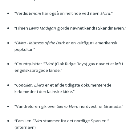
“Verdis
Ernani
har også en heltinde ved navn
Elvira
.”
“Filmen
Elvira Madigan
gjorde navnet kendt i Skandinavien.”
“
Elvira - Mistress of the Dark
er en kultfigur i amerikansk
popkultur.”
“Country-hittet ‘
Elvira
’ (Oak Ridge Boys) gav navnet et løft i
engelsksprogede lande.”
“
Conciliet i Elvira
er et af de tidligste dokumenterede
kirkemøder i den latinske kirke.”
“Vandreturen gik over
Sierra Elvira
nordvest for Granada.”
“Familien
Elvira
stammer fra det nordlige Spanien.”
(efternavn)