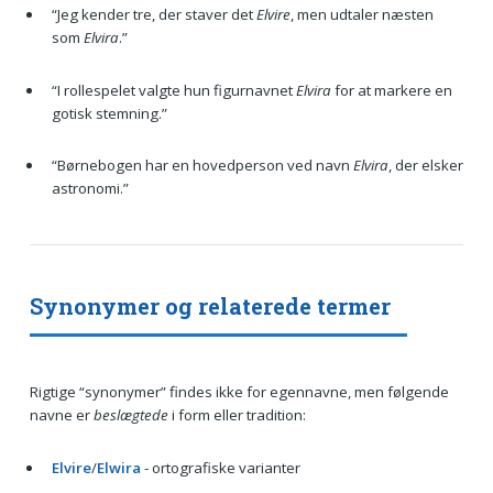
“Jeg kender tre, der staver det
Elvire
, men udtaler næsten
som
Elvira
.”
“I rollespelet valgte hun figurnavnet
Elvira
for at markere en
gotisk stemning.”
“Børnebogen har en hovedperson ved navn
Elvira
, der elsker
astronomi.”
Synonymer og relaterede termer
Rigtige “synonymer” findes ikke for egennavne, men følgende
navne er
beslægtede
i form eller tradition:
Elvire
/
Elwira
- ortografiske varianter