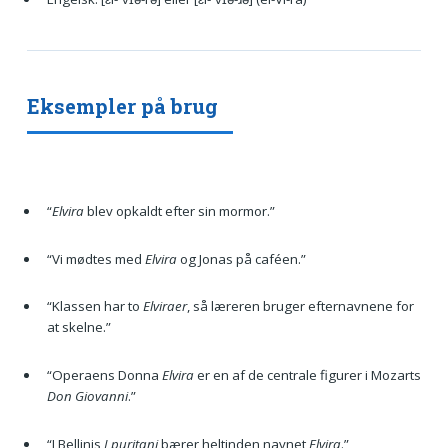
Eksempler på brug
“
Elvira
blev opkaldt efter sin mormor.”
“Vi mødtes med
Elvira
og Jonas på caféen.”
“Klassen har to
Elviraer
, så læreren bruger efternavnene for
at skelne.”
“Operaens Donna
Elvira
er en af de centrale figurer i Mozarts
Don Giovanni
.”
“I Bellinis
I puritani
bærer heltinden navnet
Elvira
.”