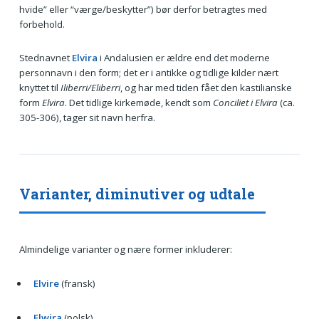
hvide” eller “værge/beskytter”) bør derfor betragtes med
forbehold.
Stednavnet
Elvira
i Andalusien er ældre end det moderne
personnavn i den form; det er i antikke og tidlige kilder nært
knyttet til
Iliberri/Eliberri
, og har med tiden fået den kastilianske
form
Elvira
. Det tidlige kirkemøde, kendt som
Conciliet i Elvira
(ca.
305-306), tager sit navn herfra.
Varianter, diminutiver og udtale
Almindelige varianter og nære former inkluderer:
Elvire
(fransk)
Elwira
(polsk)