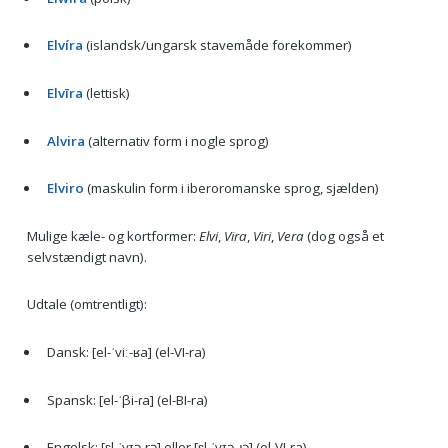
Elvíra
(islandsk/ungarsk stavemåde forekommer)
Elvīra
(lettisk)
Alvira
(alternativ form i nogle sprog)
Elviro
(maskulin form i iberoromanske sprog, sjælden)
Mulige kæle- og kortformer:
Elvi
,
Vira
,
Viri
,
Vera
(dog også et
selvstændigt navn).
Udtale (omtrentligt):
Dansk: [el-ˈviː-ʁa] (el-VI-ra)
Spansk: [el-ˈβi-ɾa] (el-BI-ra)
Engelsk: [ɛl-ˈvɪə-rə] eller [ɛl-ˈvɪə-ɹə] (el-VI-ra)