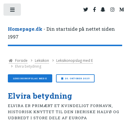
Toggle
Homepage.dk
- Din startside på nettet siden
1997
Forside
Leksikon
Leksikonopslag med E
Elvira betydning
LEKSIKONOPSLAG MED E
20. OKTOBER 2025
Elvira betydning
ELVIRA ER PRIMÆRT ET KVINDELIGT FORNAVN,
HISTORISK KNYTTET TIL DEN IBERISKE HALVØ OG
UDBREDT I STORE DELE AF EUROPA