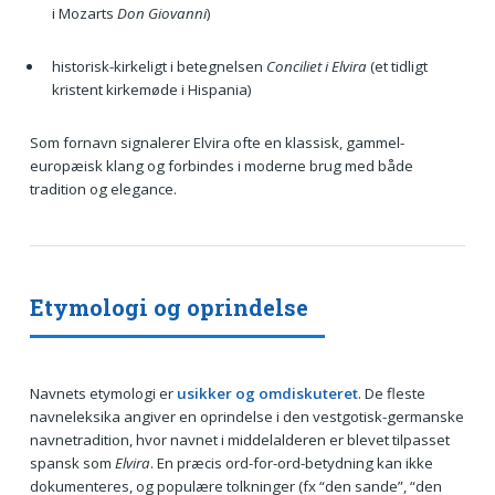
i Mozarts
Don Giovanni
)
historisk-kirkeligt i betegnelsen
Conciliet i Elvira
(et tidligt
kristent kirkemøde i Hispania)
Som fornavn signalerer Elvira ofte en klassisk, gammel-
europæisk klang og forbindes i moderne brug med både
tradition og elegance.
Etymologi og oprindelse
Navnets etymologi er
usikker og omdiskuteret
. De fleste
navneleksika angiver en oprindelse i den vestgotisk-germanske
navnetradition, hvor navnet i middelalderen er blevet tilpasset
spansk som
Elvira
. En præcis ord-for-ord-betydning kan ikke
dokumenteres, og populære tolkninger (fx “den sande”, “den