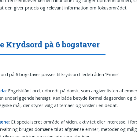
d titel fremhæver kernen i indholdet og fanger opmærksomhed, s
t den giver præcis og relevant information om fokusområdet.
 Krydsord på 6 bogstaver
 ord på 6 bogstaver passer til krydsord-ledetråden 'Emne'.
nda
: Engelsklånt ord, udbredt på dansk, som angiver listen af emne
 en underliggende hensigt. Kan både betyde formel dagsorden og d
egiske mål, der styrer valg af temaer og vinkler i en debat.
æne
: Et specialiseret område af viden, aktivitet eller interesse. I for
orvaltning bruges domæne til at afgrænse emner, metoder og målg
et sikrer præcision og relevante samarbejder.