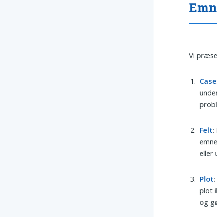
Emne
Vi præse
Case
under
probl
Felt
:
emneb
eller
Plot
plot 
og gø