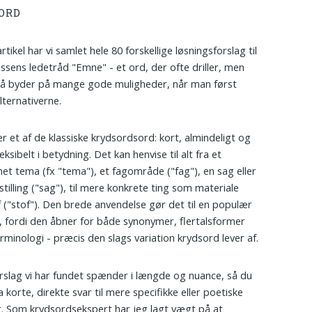
ORD
rtikel har vi samlet hele 80 forskellige løsningsforslag til
assens ledetråd "Emne" - et ord, der ofte driller, men
å byder på mange gode muligheder, når man først
lternativerne.
r et af de klassiske krydsordsord: kort, almindeligt og
ksibelt i betydning. Det kan henvise til alt fra et
et tema (fx "tema"), et fagområde ("fag"), en sag eller
tilling ("sag"), til mere konkrete ting som materiale
of ("stof"). Den brede anvendelse gør det til en populær
, fordi den åbner for både synonymer, flertalsformer
rminologi - præcis den slags variation krydsord lever af.
rslag vi har fundet spænder i længde og nuance, så du
ra korte, direkte svar til mere specifikke eller poetiske
r. Som krydsordsekspert har jeg lagt vægt på at