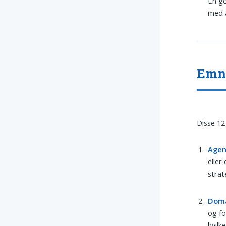
En go
med a
Emne
Disse 12
Age
eller
strat
Dom
og f
hvilk