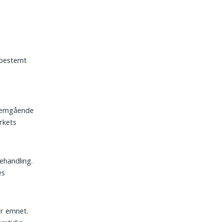
 bestemt
l
nnemgående
rkets
behandling.
es
er emnet.