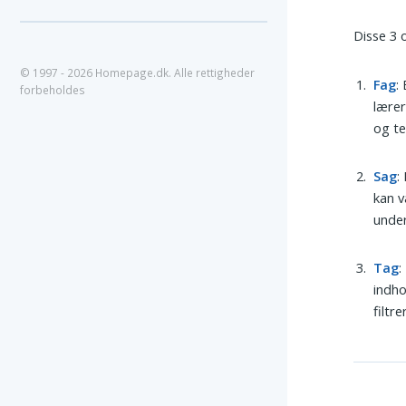
Disse 3 
© 1997 - 2026 Homepage.dk. Alle rettigheder
Fag
:
forbeholdes
lærer
og t
Sag
:
kan v
under
Tag
:
indho
filtr