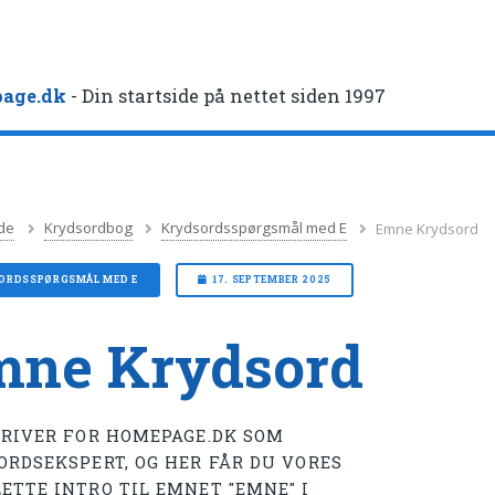
age.dk
- Din startside på nettet siden 1997
de
Krydsordbog
Krydsordsspørgsmål med E
Emne Krydsord
ORDSSPØRGSMÅL MED E
17. SEPTEMBER 2025
mne Krydsord
KRIVER FOR HOMEPAGE.DK SOM
ORDSEKSPERT, OG HER FÅR DU VORES
ETTE INTRO TIL EMNET "EMNE" I