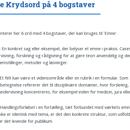
 Krydsord på 4 bogstaver
nterer her 6 ord med 4 bogstaver, der kan bruges til 'Emne'.
: En konkret sag eller eksempel, der belyser et emne i praksis. Case
visning, forskning og rådgivning for at gøre teori anvendelig og 
emstillinger, metoder og løsninger.
 Et felt kan være et vidensområde eller en rubrik i en formular. Som
etegnelse refererer det til disciplinære domæner, hvor forskning, 
 undervisning koncentreres, for eksempel inden for medicin, jura elle
: Handlingsforløbet i en fortælling, tæt forbundet med værkets em
ikke er identisk med tema, er det den konkrete struktur, som udfo
r det levende for publikum.