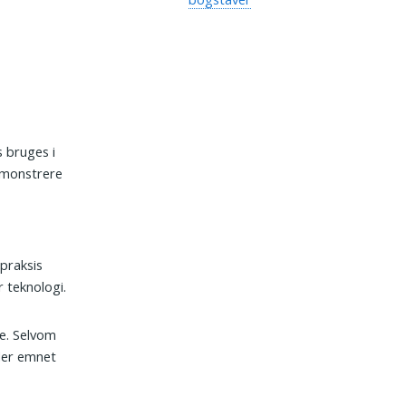
s bruges i
demonstrere
praksis
r teknologi.
ne. Selvom
lder emnet