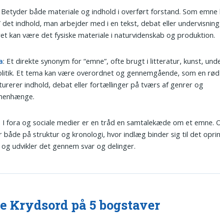
: Betyder både materiale og indhold i overført forstand. Som emne
” det indhold, man arbejder med i en tekst, debat eller undervisnin
et kan være det fysiske materiale i naturvidenskab og produktion.
a
: Et direkte synonym for “emne”, ofte brugt i litteratur, kunst, und
litik. Et tema kan være overordnet og gennemgående, som en rød 
turerer indhold, debat eller fortællinger på tværs af genrer og
enhænge.
: I fora og sociale medier er en tråd en samtalekæde om et emne. 
 både på struktur og kronologi, hvor indlæg binder sig til det opri
og udvikler det gennem svar og delinger.
 Krydsord på 5 bogstaver