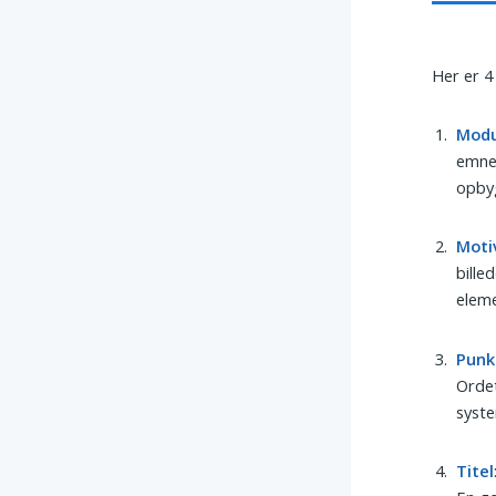
Her er 4
Modu
emne.
opbyg
Moti
bille
elem
Punk
Ordet
syste
Titel