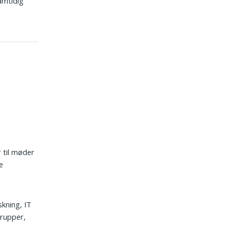
amtidig
r til møder
e
skning, IT
rupper,