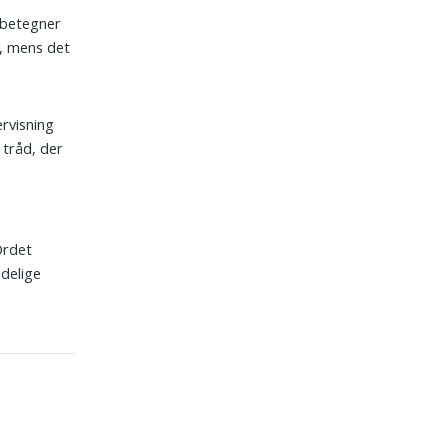
 betegner
g, mens det
ervisning
tråd, der
Ordet
ndelige