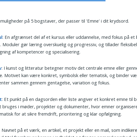
 muligheder på 5 bogstaver, der passer til 'Emne' i dit krydsord.
l
: En afgrænset del af et kursus eller uddannelse, med fokus på et
 Moduler gør læring overskuelig og progressiv, og tillader fleksibe
ning af kompetencer og specialisering.
v
: I kunst og litteratur betegner motiv det centrale emne eller ge
de. Motivet kan være konkret, symbolsk eller tematisk, og binder væ
enter sammen gennem gentagelse, variation og fokus.
t
: Et punkt på en dagsorden eller liste angiver et konkret emne til 
 bruges i møder, projekter og dokumenter, hvor emner organiser
matisk for at sikre fremdrift, prioritering og klar opfølgning.
: Navnet på et værk, en artikel, et projekt eller en mail, som indiker