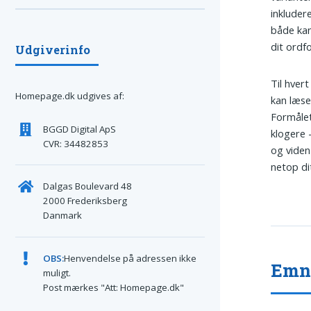
inkluder
både kan
dit ordf
Udgiverinfo
Til hvert
Homepage.dk udgives af:
kan læse
Formålet
BGGD Digital ApS
klogere 
CVR: 34482853
og viden 
netop di
Dalgas Boulevard 48
2000 Frederiksberg
Danmark
OBS:
Henvendelse på adressen ikke
Emne
muligt.
Post mærkes "Att: Homepage.dk"