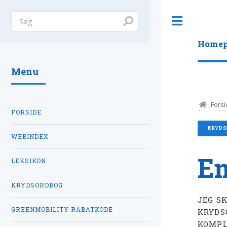
Toggle
Homep
Menu
Forsi
FORSIDE
KRYDS
WEBINDEX
E
LEKSIKON
KRYDSORDBOG
JEG S
GREENMOBILITY RABATKODE
KRYDS
KOMPL