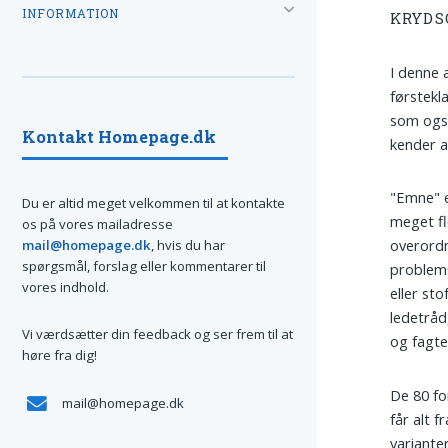
INFORMATION
KRYDS
I denne a
førstekl
som ogs
Kontakt Homepage.dk
kender a
"Emne" e
Du er altid meget velkommen til at kontakte
meget fle
os på vores mailadresse
overordn
mail@homepage.dk
, hvis du har
spørgsmål, forslag eller kommentarer til
problems
vores indhold.
eller st
ledetråd
Vi værdsætter din feedback og ser frem til at
og fagte
høre fra dig!
De 80 fo
mail@homepage.dk
får alt f
variante