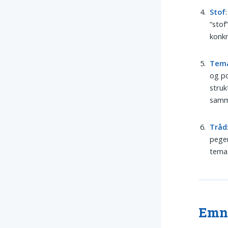
Stof
“stof
konkr
Tem
og po
struk
samm
Tråd
peger
tema 
Emne