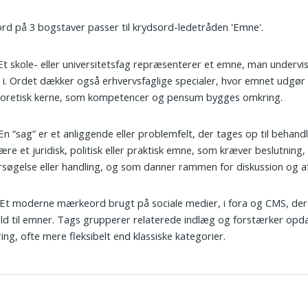
ord på 3 bogstaver passer til krydsord-ledetråden 'Emne'.
 Et skole- eller universitetsfag repræsenterer et emne, man undervi
 i. Ordet dækker også erhvervsfaglige specialer, hvor emnet udgør 
eoretisk kerne, som kompetencer og pensum bygges omkring.
 En “sag” er et anliggende eller problemfelt, der tages op til behand
ære et juridisk, politisk eller praktisk emne, som kræver beslutning,
søgelse eller handling, og som danner rammen for diskussion og af
 Et moderne mærkeord brugt på sociale medier, i fora og CMS, der
ld til emner. Tags grupperer relaterede indlæg og forstærker opd
ering, ofte mere fleksibelt end klassiske kategorier.