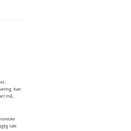
tet,
vering. Kan
part må,
onomiske
glig tale