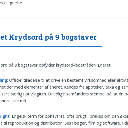
s tilegnelse.
et Krydsord på 9 bogstaver
 ord på 9 bogstaver opfylder krydsord-ledetråden 'Eneret'.
ling
: Officiel tilladelse til at drive en bestemt virksomhed eller aktivi
tider med elementer af eneret. Kendes fra apoteker, taxa og ser
lisere særligt privilegium. Billedligt: samfundets stempel på, at én 
andre ikke må.
right
: Engelsk term for ophavsret, ofte brugt i praksis om den øk
t til reproduktion og distribution. Ses i bøger, film og software. I da