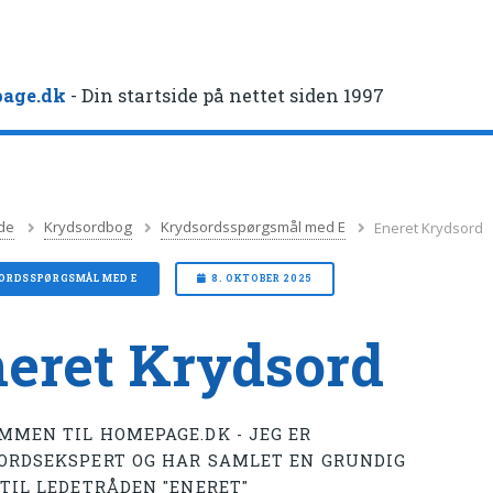
age.dk
- Din startside på nettet siden 1997
de
Krydsordbog
Krydsordsspørgsmål med E
Eneret Krydsord
ORDSSPØRGSMÅL MED E
8. OKTOBER 2025
eret Krydsord
MMEN TIL HOMEPAGE.DK - JEG ER
ORDSEKSPERT OG HAR SAMLET EN GRUNDIG
 TIL LEDETRÅDEN "ENERET"