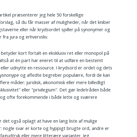
artikel præsenterer jeg hele 50 forskellige
forslag, så du får masser af muligheder, når det kniber
taverne eller når krydsordet spiller på synonymer og
 fra jura og erhvervsliv.
 betyder kort fortalt en eksklusiv ret eller monopol på
altså at én part har eneret til at udføre en bestemt
 eller udnytte en ressource. I krydsord er ordet og dets
snonype og afledte begreber populære, fordi de kan
flere måder: juridisk, økonomisk eller mere billedligt
klusivitet" eller "privilegium". Det gør ledetråden både
l og ofte forekommende i både lette og sværere
.
r det også oplagt at have en lang liste af mulige
r: nogle svar er korte og hyppigt brugte ord, andre er
fagudtryk eller mere litterære varianter. Jeg