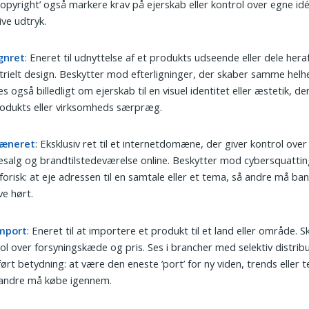
copyright’ også markere krav på ejerskab eller kontrol over egne id
ive udtryk.
gnret
: Eneret til udnyttelse af et produkts udseende eller dele heraf
trielt design. Beskytter mod efterligninger, der skaber samme helh
s også billedligt om ejerskab til en visuel identitet eller æstetik, de
odukts eller virksomheds særpræg.
æneret
: Eksklusiv ret til et internetdomæne, der giver kontrol over
esalg og brandtilstedeværelse online. Beskytter mod cybersquattin
orisk: at eje adressen til en samtale eller et tema, så andre må ba
ive hørt.
mport
: Eneret til at importere et produkt til et land eller område. 
ol over forsyningskæde og pris. Ses i brancher med selektiv distribu
ørt betydning: at være den eneste ’port’ for ny viden, trends eller t
andre må købe igennem.