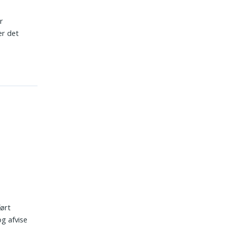
r
er det
ført
og afvise