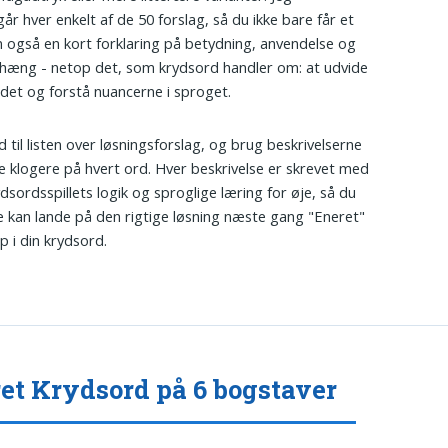
r hver enkelt af de 50 forslag, så du ikke bare får et
 også en kort forklaring på betydning, anvendelse og
æng - netop det, som krydsord handler om: at udvide
det og forstå nuancerne i sproget.
d til listen over løsningsforslag, og brug beskrivelserne
live klogere på hvert ord. Hver beskrivelse er skrevet med
dsordsspillets logik og sproglige læring for øje, så du
e kan lande på den rigtige løsning næste gang "Eneret"
p i din krydsord.
et Krydsord på 6 bogstaver