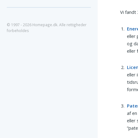
Vi fandt
© 1997 - 2026 Homepage.dk. Alle rettigheder
Ener
forbeholdes
eller
og d
eller
Lice
eller
tidsr
forme
Pate
af en
eller
“pate