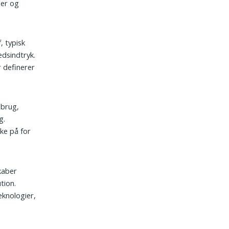
éer og
, typisk
edsindtryk.
r definerer
 brug,
g.
nke på for
Skaber
tion.
eknologier,