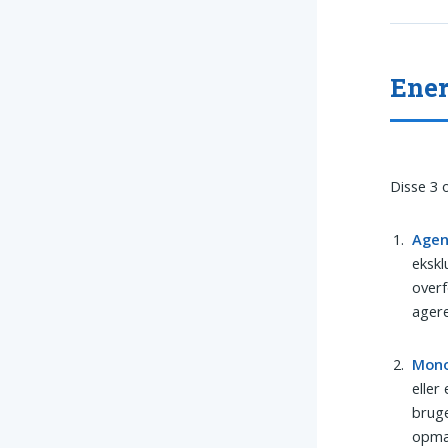
Ener
Disse 3 
Agen
ekskl
overf
agere
Mono
eller
bruge
opmæ