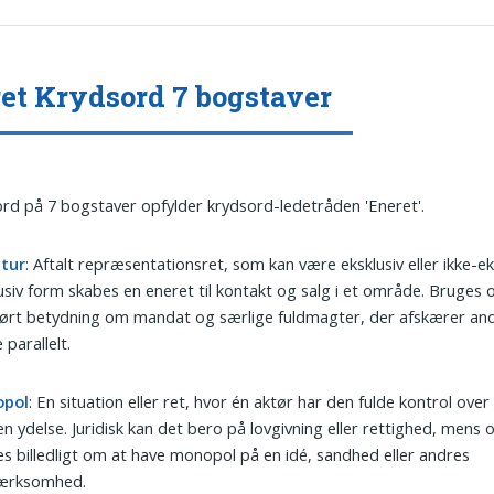
et Krydsord 7 bogstaver
ord på 7 bogstaver opfylder krydsord-ledetråden 'Eneret'.
tur
: Aftalt repræsentationsret, som kan være eksklusiv eller ikke-eks
usiv form skabes en eneret til kontakt og salg i et område. Bruges o
ørt betydning om mandat og særlige fuldmagter, der afskærer and
 parallelt.
pol
: En situation eller ret, hvor én aktør har den fulde kontrol ove
 en ydelse. Juridisk kan det bero på lovgivning eller rettighed, mens
s billedligt om at have monopol på en idé, sandhed eller andres
rksomhed.