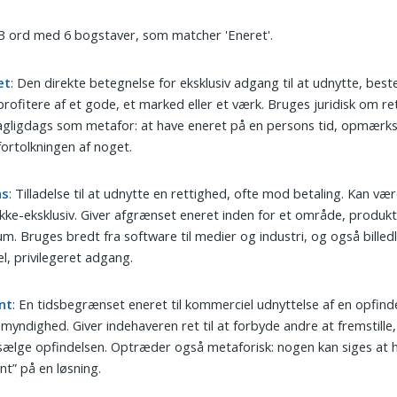
 3 ord med 6 bogstaver, som matcher 'Eneret'.
et
: Den direkte betegnelse for eksklusiv adgang til at udnytte, be
 profitere af et gode, et marked eller et værk. Bruges juridisk om r
agligdags som metafor: at have eneret på en persons tid, opmær
 fortolkningen af noget.
ns
: Tilladelse til at udnytte en rettighed, ofte mod betaling. Kan vær
 ikke-eksklusiv. Giver afgrænset eneret inden for et område, produkt 
um. Bruges bredt fra software til medier og industri, og også billed
l, privilegeret adgang.
nt
: En tidsbegrænset eneret til kommerciel udnyttelse af en opfinde
 myndighed. Giver indehaveren ret til at forbyde andre at fremstille
 sælge opfindelsen. Optræder også metaforisk: nogen kan siges at 
nt” på en løsning.