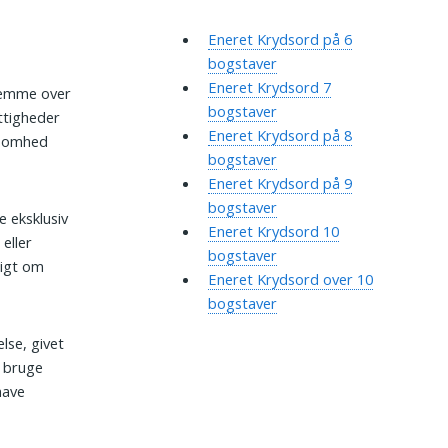
Eneret Krydsord på 6
bogstaver
Eneret Krydsord 7
stemme over
bogstaver
ettigheder
Eneret Krydsord på 8
ksomhed
bogstaver
Eneret Krydsord på 9
bogstaver
e eksklusiv
Eneret Krydsord 10
eller
bogstaver
ligt om
Eneret Krydsord over 10
bogstaver
lse, givet
, bruge
have