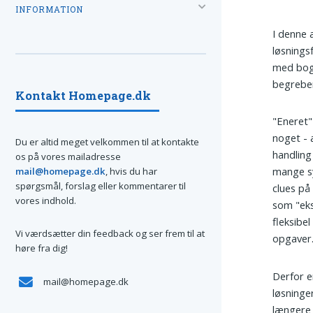
INFORMATION
I denne 
løsnings
med bogs
begreber
Kontakt Homepage.dk
"Eneret"
noget - 
Du er altid meget velkommen til at kontakte
handling
os på vores mailadresse
mange sy
mail@homepage.dk
, hvis du har
spørgsmål, forslag eller kommentarer til
clues på 
vores indhold.
som "eks
fleksibe
Vi værdsætter din feedback og ser frem til at
opgaver
høre fra dig!
Derfor e
mail@homepage.dk
løsninge
længere 