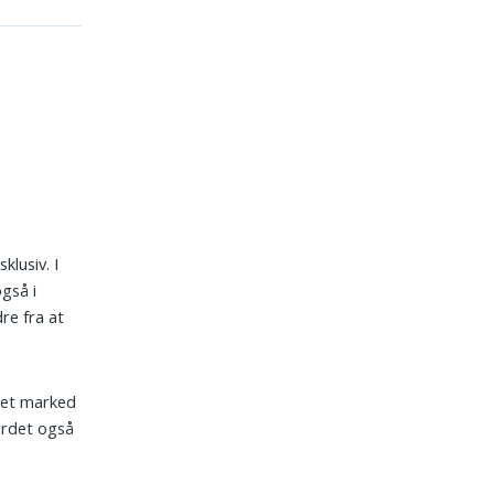
klusiv. I
gså i
re fra at
r et marked
 ordet også