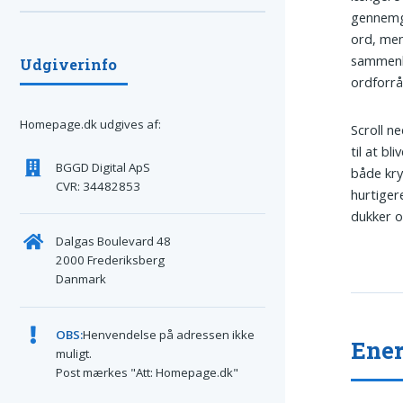
gennemgå
ord, men
sammenh
Udgiverinfo
ordforrå
Homepage.dk udgives af:
Scroll ne
til at b
BGGD Digital ApS
både kry
CVR: 34482853
hurtiger
dukker o
Dalgas Boulevard 48
2000 Frederiksberg
Danmark
OBS:
Henvendelse på adressen ikke
Ener
muligt.
Post mærkes "Att: Homepage.dk"