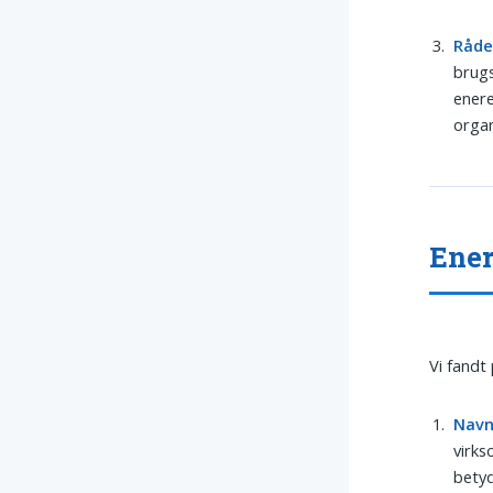
Råde
brugs
enere
organ
Ener
Vi fandt
Navn
virks
betyd