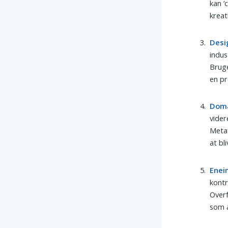
kan ’
kreat
Desi
indus
Bruge
en pr
Dom
vider
Metaf
at bl
Enei
kontr
Overf
som 