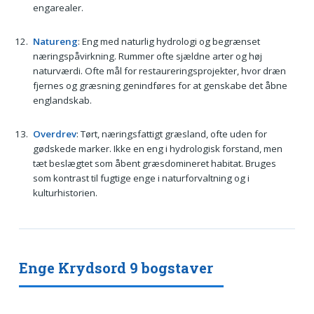
engarealer.
Natureng
: Eng med naturlig hydrologi og begrænset
næringspåvirkning. Rummer ofte sjældne arter og høj
naturværdi. Ofte mål for restaureringsprojekter, hvor dræn
fjernes og græsning genindføres for at genskabe det åbne
englandskab.
Overdrev
: Tørt, næringsfattigt græsland, ofte uden for
gødskede marker. Ikke en eng i hydrologisk forstand, men
tæt beslægtet som åbent græsdomineret habitat. Bruges
som kontrast til fugtige enge i naturforvaltning og i
kulturhistorien.
Enge Krydsord 9 bogstaver