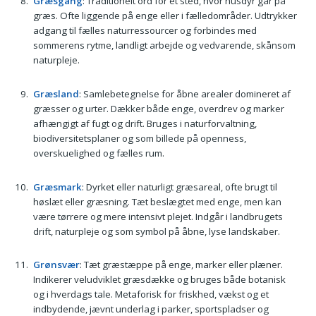
Græsgang
: Traditionelt ord for et sted, hvor husdyr går på
græs. Ofte liggende på enge eller i fælledområder. Udtrykker
adgang til fælles naturressourcer og forbindes med
sommerens rytme, landligt arbejde og vedvarende, skånsom
naturpleje.
Græsland
: Samlebetegnelse for åbne arealer domineret af
græsser og urter. Dækker både enge, overdrev og marker
afhængigt af fugt og drift. Bruges i naturforvaltning,
biodiversitetsplaner og som billede på openness,
overskuelighed og fælles rum.
Græsmark
: Dyrket eller naturligt græsareal, ofte brugt til
høslæt eller græsning. Tæt beslægtet med enge, men kan
være tørrere og mere intensivt plejet. Indgår i landbrugets
drift, naturpleje og som symbol på åbne, lyse landskaber.
Grønsvær
: Tæt græstæppe på enge, marker eller plæner.
Indikerer veludviklet græsdække og bruges både botanisk
og i hverdags tale. Metaforisk for friskhed, vækst og et
indbydende, jævnt underlag i parker, sportspladser og