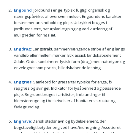
Engbund
: Jordbund i enge, typisk fugtig, organisk og
næringspåvirket af oversvømmelser. Engbundens karakter
bestemmer artsindhold og pleje. Udtrykket bruges i
jordbundslære, naturplanlægning og ved vurdering af
muligheden for høslæt.
Engdrag
: Langstrakt, sammenhængende stribe af eng langs
vandløb eller mellem marker. Et klassisk landskabselement i
ådale. Ordet kombinerer fysisk form (drag) med naturtype og
er velegnet som præcis, billedskabende løsning.
Enggræs
: Samleord for græsarter typiske for enge, fx
rapgræs og svingel. Indikator for lysåbenhed og passende
pleje. Begrebet bruges i artslister, frøblandinger til
blomsterenge og i beskrivelser af habitaters struktur og
fødegrundlag.
Enghave
: Dansk stedsnavn og bydelselement, der
bogstaveligt betyder eng ved have/indhegning. Associeret