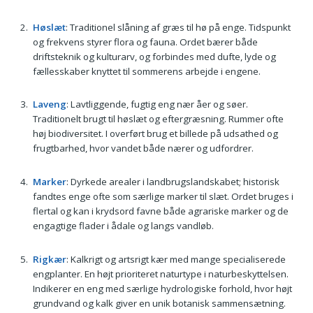
Høslæt
: Traditionel slåning af græs til hø på enge. Tidspunkt
og frekvens styrer flora og fauna. Ordet bærer både
driftsteknik og kulturarv, og forbindes med dufte, lyde og
fællesskaber knyttet til sommerens arbejde i engene.
Laveng
: Lavtliggende, fugtig eng nær åer og søer.
Traditionelt brugt til høslæt og eftergræsning. Rummer ofte
høj biodiversitet. I overført brug et billede på udsathed og
frugtbarhed, hvor vandet både nærer og udfordrer.
Marker
: Dyrkede arealer i landbrugslandskabet; historisk
fandtes enge ofte som særlige marker til slæt. Ordet bruges i
flertal og kan i krydsord favne både agrariske marker og de
engagtige flader i ådale og langs vandløb.
Rigkær
: Kalkrigt og artsrigt kær med mange specialiserede
engplanter. En højt prioriteret naturtype i naturbeskyttelsen.
Indikerer en eng med særlige hydrologiske forhold, hvor højt
grundvand og kalk giver en unik botanisk sammensætning.