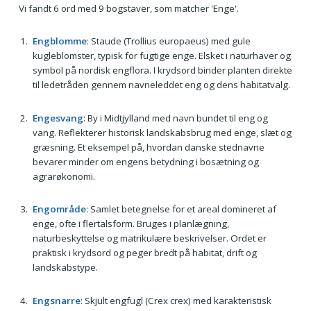
Vi fandt 6 ord med 9 bogstaver, som matcher 'Enge'.
Engblomme
: Staude (Trollius europaeus) med gule
kugleblomster, typisk for fugtige enge. Elsket i naturhaver og
symbol på nordisk engflora. I krydsord binder planten direkte
til ledetråden gennem navneleddet eng og dens habitatvalg.
Engesvang
: By i Midtjylland med navn bundet til eng og
vang. Reflekterer historisk landskabsbrug med enge, slæt og
græsning. Et eksempel på, hvordan danske stednavne
bevarer minder om engens betydning i bosætning og
agrarøkonomi.
Engområde
: Samlet betegnelse for et areal domineret af
enge, ofte i flertalsform. Bruges i planlægning,
naturbeskyttelse og matrikulære beskrivelser. Ordet er
praktisk i krydsord og peger bredt på habitat, drift og
landskabstype.
Engsnarre
: Skjult engfugl (Crex crex) med karakteristisk