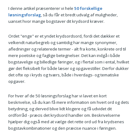
I denne artikel præsenterer vi hele
50 forskellige
løsningsforslag
, så du får et bredt udvalg af muligheder,
uanset hvor mange bogstaver dit krydsord kræver.
Ordet "enge" er et yndet krydsordsord, fordi det dækker et
velkendt naturbegreb og samtidig har mange synonymer,
afledninger og relaterede termer - alt fra korte, konkrete ord til
mere poetiske og faglige betegnelser. Det kan indgå i både
bogstavelige og billedlige føringer, og i flertal som i ental, hvilket
gør det fleksibelt for både læser og opgavestiller. Derfor dukker
det ofte op i kryds og tværs, både i hverdags- og tematiske
opgaver.
For hver af de 50 løsningsforslag har vi lavet en kort
beskrivelse, så du kan få mere information om hvert ord og dets
betydning, og derved blive lidt klogere og få udvidet dit
ordforråd - præcis det krydsord handler om. Beskrivelserne
hjælper dig også med at vælge det rette ord ud fra krydsenes
bogstavkombinationer og den præcise nuance i føringen.