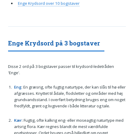
Enge Krydsord over 10 bogstaver
Enge Krydsord på 3 bogstaver
Disse 2 ord på 3 bogstaver passer til krydsord-ledetråden
'Enge'.
Eng
: En græsrig, ofte fugtig naturtype, der kan slås til hø eller
afgræsses. Knyttet til ådale, flodsletter og områder med høj
grundvandsstand. I overført betydning bruges eng om noget
fredfyldt, grønt og livgivende i både litteratur og tale.
Kær
: Fugtig, ofte kalkrig eng- eller moseagtig naturtype med
artsrig flora. Kær regnes blandt de mest værdifulde
engbiotoper. Ordet bruges også billedligt om noget