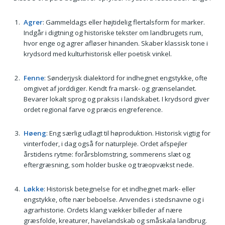
Agrer
: Gammeldags eller højtidelig flertalsform for marker.
Indgår i digtning og historiske tekster om landbrugets rum,
hvor enge og agrer afløser hinanden. Skaber klassisk tone i
krydsord med kulturhistorisk eller poetisk vinkel.
Fenne
: Sønderjysk dialektord for indhegnet engstykke, ofte
omgivet af jorddiger. Kendt fra marsk- og grænselandet.
Bevarer lokalt sprog og praksis i landskabet. I krydsord giver
ordet regional farve og præcis engreference.
Høeng
: Eng særlig udlagt til høproduktion. Historisk vigtig for
vinterfoder, i dag også for naturpleje. Ordet afspejler
årstidens rytme: forårsblomstring, sommerens slæt og
eftergræsning, som holder buske og træopvækst nede.
Løkke
: Historisk betegnelse for et indhegnet mark- eller
engstykke, ofte nær beboelse. Anvendes i stedsnavne og i
agrarhistorie. Ordets klang vækker billeder af nære
græsfolde, kreaturer, havelandskab og småskala landbrug.