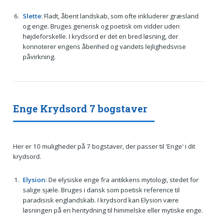
Slette
: Fladt, åbent landskab, som ofte inkluderer græsland
og enge. Bruges generisk og poetisk om vidder uden
højdeforskelle. I krydsord er det en bred løsning, der
konnoterer engens åbenhed og vandets lejlighedsvise
påvirkning.
Enge Krydsord 7 bogstaver
Her er 10 muligheder på 7 bogstaver, der passer til 'Enge' i dit
krydsord.
Elysion
: De elysiske enge fra antikkens mytologi, stedet for
salige sjæle. Bruges i dansk som poetisk reference til
paradisisk englandskab. I krydsord kan Elysion være
løsningen på en hentydning til himmelske eller mytiske enge.